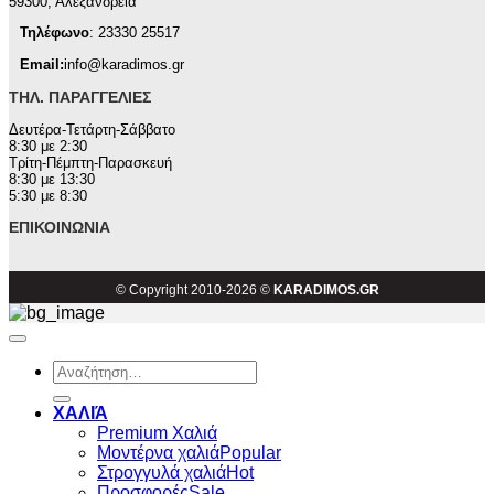
59300, Αλεξάνδρεια
Τηλέφωνο
: 23330 25517
Email:
info@karadimos.gr
ΤΗΛ. ΠΑΡΑΓΓΕΛΊΕΣ
Δευτέρα-Τετάρτη-Σάββατο
8:30 με 2:30
Τρίτη-Πέμπτη-Παρασκευή
8:30 με 13:30
5:30 με 8:30
ΕΠΙΚΟΙΝΩΝΊΑ
© Copyright 2010-2026 ©
KARADIMOS.GR
Αναζήτηση
για:
ΧΑΛΙΆ
Premium Χαλιά
Μοντέρνα χαλιά
Στρογγυλά χαλιά
Προσφορές