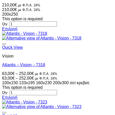
μπορούν
210,00
€
με Φ.Π.Α. 24%
να
210,00
€
με Φ.Π.Α. 24%
επιλεγούν
200x250
στη
This option is required
σελίδα
Qty:
του
Επιλογή
προϊόντος
Αυτό
το
προϊόν
έχει
Quick View
πολλαπλές
Vision
παραλλαγές.
Οι
Atlantis – Vision – 7318
επιλογές
μπορούν
Price
63,00
€
–
252,00
€
με Φ.Π.Α. 24%
να
range:
Price
63,00
€
–
252,00
€
με Φ.Π.Α. 24%
επιλεγούν
63,00€
range:
100x150
133x195
160x230
200x300
σετ κρεβατ.
στη
through
63,00€
This option is required
σελίδα
252,00€
through
Qty:
του
252,00€
Επιλογή
προϊόντος
Αυτό
το
προϊόν