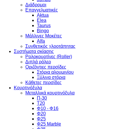
Διάδρομοι
Επαγγελματικές
Aktua
Elea
Taurus
Bingo
Μάλλινες Μοκέτες
Alfa
Συνθετικός χλοοτάπητας
Συστήματα σκίασης
Ρολοκουρτίνες (Roller)
Διπλά ρόλερ
Οριζόντιες περσίδες
Στόρια αλουμινίου
Ξύλινα στόρια
Κάθετες περσίδες
Κουρτινόξυλα
Μεταλλικά κουρτινόξυλα
Π-30
Τ20
Φ10 - Φ16
Φ20
Φ25
Φ25 Marble