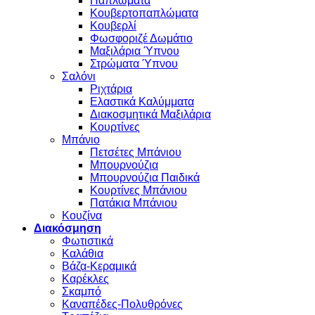
Παπλώματα
Κουβερτοπαπλώματα
Κουβερλί
Φωσφοριζέ Δωμάτιο
Μαξιλάρια Ύπνου
Στρώματα Ύπνου
Σαλόνι
Ριχτάρια
Ελαστικά Καλύμματα
Διακοσμητικά Μαξιλάρια
Κουρτίνες
Μπάνιο
Πετσέτες Μπάνιου
Μπουρνούζια
Μπουρνούζια Παιδικά
Κουρτίνες Μπάνιου
Πατάκια Μπάνιου
Κουζίνα
Διακόσμηση
Φωτιστικά
Καλάθια
Βάζα-Κεραμικά
Καρέκλες
Σκαμπό
Καναπέδες-Πολυθρόνες