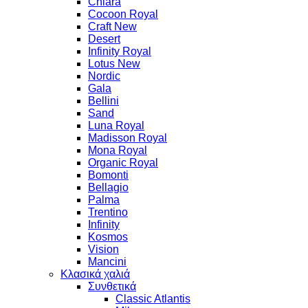
Chiara
Cocoon Royal
Craft New
Desert
Infinity Royal
Lotus New
Nordic
Gala
Bellini
Sand
Luna Royal
Madisson Royal
Mona Royal
Organic Royal
Bomonti
Bellagio
Palma
Trentino
Infinity
Kosmos
Vision
Mancini
Κλασικά χαλιά
Συνθετικά
Classic Atlantis