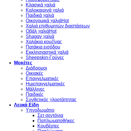
Κλασικά χαλιά
Καλοκαιρινά χαλιά
Παιδικά χαλιά
Οικονομικά χαλιά
Χαλιά επιθυμητών διαστάσεων
Οβάλ χαλιά
Shaggy χαλιά
Χαλάκια κουζίνας
Πατάκια εισόδου
Εκκλησιαστικά χαλιά
Sheepskin-Γούνες
Μοκέτες
Διάδρομοι
Οικιακές
Επαγγελματικές
Ημιεπαγγελματικές
Μάλλινες
Παιδικές
Συνθετικός χλοοτάπητας
Λευκά Είδη
Υπνοδωμάτιο
Σετ σεντόνια
Παπλωματοθήκες
Κουβέρτες