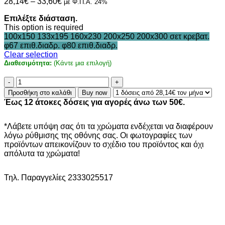
Price
28,14
€
–
33,60
€
με Φ.Π.Α. 24%
range:
Επιλέξτε διάσταση.
28,14€
This option is required
through
100x150
133x195
160x230
200x250
200x300
σετ κρεβατ.
33,60€
φ67 επιθ.διαδρ.
φ80 επιθ.διαδρ.
Clear selection
Διαθεσιμότητα:
(Κάντε μια επιλογή)
Atlantis
-
Προσθήκη στο καλάθι
Buy now
Vision
Έως 12 άτοκες δόσεις για αγορές άνω των 50€.
-
7333
ποσότητα
*Λάβετε υπόψη σας ότι τα χρώματα ενδέχεται να διαφέρουν
λόγω ρύθμισης της οθόνης σας. Οι φωτογραφίες των
προϊόντων απεικονίζουν το σχέδιο του προϊόντος και όχι
απόλυτα τα χρώματα!
Τηλ. Παραγγελίες 2333025517