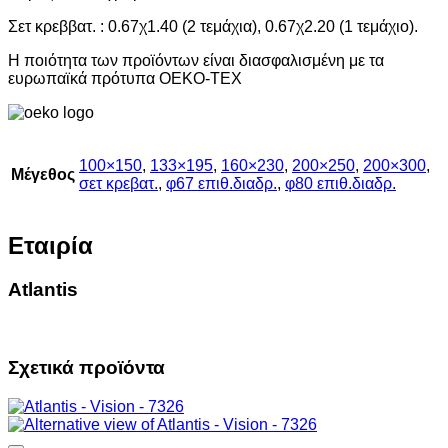
Σετ κρεββατ. : 0.67χ1.40 (2 τεμάχια), 0.67χ2.20 (1 τεμάχιο).
Η ποιότητα των προϊόντων είναι διασφαλισμένη με τα
ευρωπαϊκά πρότυπα OEKO-TEX
100×150
,
133×195
,
160×230
,
200×250
,
200×300
,
Μέγεθος
σετ κρεβατ.
,
φ67 επιθ.διαδρ.
,
φ80 επιθ.διαδρ.
Εταιρία
Atlantis
Σχετικά προϊόντα