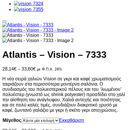
Atlantis – Vision – 7333
Price
28,14
€
–
33,60
€
με Φ.Π.Α. 24%
range:
Η νέα σειρά χαλιών Vision σε γκρι και καφέ χρωματισμούς
28,14€
ταιριάζουν στα περισσότερα μοντέρνα σαλόνια. Ο
through
συνδιασμός του πολυεστερικού πέλους και του ‘λιωμένου’
33,60€
πολυέστερ (γνωστό ως shrink polyester) προσδίδει στο χαλί
την αίσθηση του ανάγλυφου. Χαλιά αντοχής και ποιότητας
και σε πολύ καλές τιμές, συνδιάζουν διακριτικό χρυσό με
καφέ, ζωντανό γαλάζιο με γκρι ή σκέτο γκρι αποχρώσεις.
Μέγεθος
Εκκαθάριση