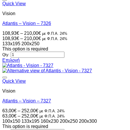
Quick View
Vision
Atlantis – Vision – 7326
Price
108,93
€
–
210,00
€
με Φ.Π.Α. 24%
range:
Price
108,93
€
–
210,00
€
με Φ.Π.Α. 24%
108,93€
range:
133x195
200x250
through
108,93€
This option is required
210,00€
through
Qty:
210,00€
Επιλογή
Αυτό
το
προϊόν
έχει
Quick View
πολλαπλές
Vision
παραλλαγές.
Οι
Atlantis – Vision – 7327
επιλογές
μπορούν
Price
63,00
€
–
252,00
€
με Φ.Π.Α. 24%
να
range:
Price
63,00
€
–
252,00
€
με Φ.Π.Α. 24%
επιλεγούν
63,00€
range:
100x150
133x195
160x230
200x250
200x300
στη
through
63,00€
This option is required
σελίδα