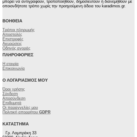
μπορεί να αντιγραφούν, τροποποιηθούν, δημοσιευτούν ή διανεμηθούν με
να
οποιονδήποτε τρόπο χωρίς την προηγούμενη άδεια του karadimos.gr.
επιλεγούν
στη
ΒΟΉΘΕΙΑ
σελίδα
του
Τρόποι πληρωμής
προϊόντος
Αποστολές
Επιστροφές
Ακυρώσεις
Οδηγός αγοράς
ΠΛΗΡΟΦΟΡΊΕΣ
Η εταιρία
Επικοινωνία
Ο ΛΟΓΑΡΙΑΣΜΌΣ ΜΟΥ
Όροι χρήσης
Σύνδεση
Αποσύνδεση
Επιθυμητά
Οι παραγγελίες μου
Πολιτική απορρήτου
GDPR
ΚΑΤΆΣΤΗΜΑ
Γρ. Λαμπράκη 33