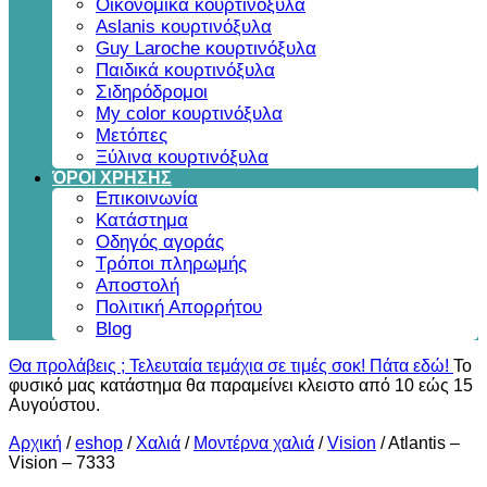
Οικονομικά κουρτινόξυλα
Aslanis κουρτινόξυλα
Guy Laroche κουρτινόξυλα
Παιδικά κουρτινόξυλα
Σιδηρόδρομοι
My color κουρτινόξυλα
Μετόπες
Ξύλινα κουρτινόξυλα
ΌΡΟΙ ΧΡΗΣΗΣ
Επικοινωνία
Κατάστημα
Οδηγός αγοράς
Τρόποι πληρωμής
Αποστολή
Πολιτική Απορρήτου
Blog
Θα προλάβεις ; Τελευταία τεμάχια σε τιμές σοκ! Πάτα εδώ!
Το
φυσικό μας κατάστημα θα παραμείνει κλειστο από 10 εώς 15
Αυγούστου.
Αρχική
/
eshop
/
Χαλιά
/
Μοντέρνα χαλιά
/
Vision
/
Atlantis –
Vision – 7333