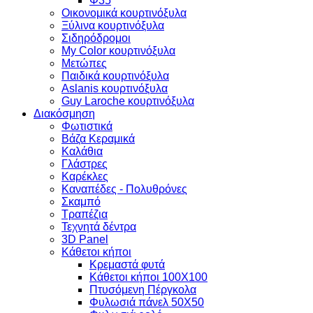
Φ35
Οικονομικά κουρτινόξυλα
Ξύλινα κουρτινόξυλα
Σιδηρόδρομοι
My Color κουρτινόξυλα
Μετώπες
Παιδικά κουρτινόξυλα
Aslanis κουρτινόξυλα
Guy Laroche κουρτινόξυλα
Διακόσμηση
Φωτιστικά
Βάζα Κεραμικά
Καλάθια
Γλάστρες
Καρέκλες
Καναπέδες - Πολυθρόνες
Σκαμπό
Τραπέζια
Τεχνητά δέντρα
3D Panel
Κάθετοι κήποι
Κρεμαστά φυτά
Κάθετοι κήποι 100Χ100
Πτυσόμενη Πέργκολα
Φυλωσιά πάνελ 50Χ50