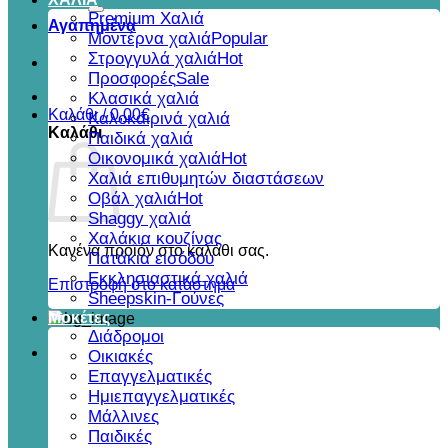
για:
Premium Χαλιά
Αγαπημένα
Μοντέρνα χαλιά
Στρογγυλά χαλιά
Προσφορές
Κλασικά χαλιά
Καλάθι /
0,00
€
Καλοκαιρινά χαλιά
Καλάθι
Παιδικά χαλιά
Οικονομικά χαλιά
Χαλιά επιθυμητών διαστάσεων
Οβάλ χαλιά
Shaggy χαλιά
Χαλάκια κουζίνας
Κανένα προϊόν στο καλάθι σας.
Πατάκια εισόδου
Εκκλησιαστικά χαλιά
Επιστροφή στο κατάστημα
Sheepskin-Γούνες
Μοκέτες
Διάδρομοι
Οικιακές
Επαγγελματικές
Ημιεπαγγελματικές
Μάλλινες
Παιδικές