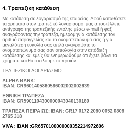
4. Τραπεζική κατάθεση
Με κατάθεση σε λογαριασμό της εταιρείας. Αφού καταθέσετε
τα χρήματα στον τραπεζικό λογαριασμό, μας αποστέλλετε
αντίγραφο της τραπεζικής εντολής μέσω e-mail ή φαξ
αναγράφοντας την τράπεζα, ημερομηνία κατάθεσης τον
αριθμό παραγγελίας και το ονοματεπώνυμό σας ή για
μεγαλύτερη ευκολία σας απλά αναγράψατε το
ονοματεπώνυμό σας σαν αιτιολογία στην απόδειξη
κατάθεσης και εμείς θα ενημερωθούμε ότι έχετε βάλει τα
χρήματα και θα στείλουμε το προϊόν.
ΤΡΑΠΕΖΙΚOI ΛΟΓΑΡΙΑΣΜΟΙ
ALPHA BANK:
IBAN: GR9601405860586002002002639
ΕΘΝΙΚΗ ΤΡΑΠΕΖΑ:
IBAN: GR5901104300000043040130189
TΡΑΠΕΖΑ ΠΕΙΡΑΙΩΣ: IBAN: GR17 0172 2080 0052 0808
2765 318
VIVA : IBAN :GR6570100000000352214972606