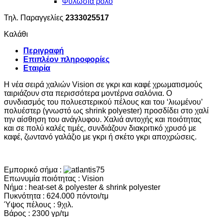
Φυλωσιά ρολό
Τηλ. Παραγγελίες
2333025517
Καλάθι
Περιγραφή
Επιπλέον πληροφορίες
Εταιρία
Η νέα σειρά χαλιών Vision σε γκρι και καφέ χρωματισμούς
ταιριάζουν στα περισσότερα μοντέρνα σαλόνια. Ο
συνδιασμός του πολυεστερικού πέλους και του ‘λιωμένου’
πολυέστερ (γνωστό ως shrink polyester) προσδίδει στο χαλί
την αίσθηση του ανάγλυφου. Χαλιά αντοχής και ποιότητας
και σε πολύ καλές τιμές, συνδιάζουν διακριτικό χρυσό με
καφέ, ζωντανό γαλάζιο με γκρι ή σκέτο γκρι αποχρώσεις.
Εμπορικό σήμα :
Επωνυμία ποιότητας : Vision
Νήμα : heat-set & polyester & shrink polyester
Πυκνότητα : 624.000 πόντοι/τμ
Ύψος πέλους : 9χιλ.
Βάρος : 2300 γρ/τμ