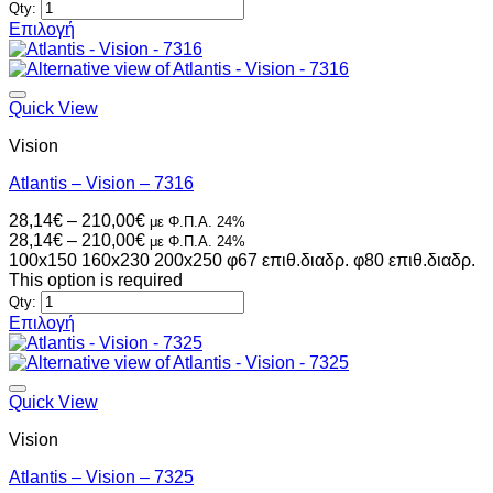
252,00€
through
Qty:
του
252,00€
Επιλογή
προϊόντος
Αυτό
το
προϊόν
έχει
Quick View
πολλαπλές
Vision
παραλλαγές.
Οι
Atlantis – Vision – 7316
επιλογές
μπορούν
Price
28,14
€
–
210,00
€
με Φ.Π.Α. 24%
να
range:
Price
28,14
€
–
210,00
€
με Φ.Π.Α. 24%
επιλεγούν
28,14€
range:
100x150
160x230
200x250
φ67 επιθ.διαδρ.
φ80 επιθ.διαδρ.
στη
through
28,14€
This option is required
σελίδα
210,00€
through
Qty:
του
210,00€
Επιλογή
προϊόντος
Αυτό
το
προϊόν
έχει
Quick View
πολλαπλές
Vision
παραλλαγές.
Οι
Atlantis – Vision – 7325
επιλογές