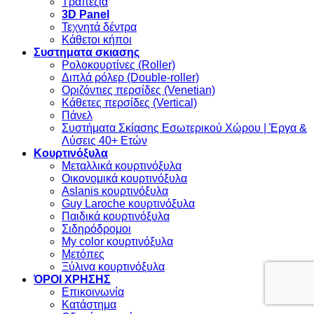
Τραπέζια
3D Panel
Τεχνητά δέντρα
Κάθετοι κήποι
Συστηματα σκιασης
Ρολοκουρτίνες (Roller)
Διπλά ρόλερ (Double-roller)
Οριζόντιες περσίδες (Venetian)
Κάθετες περσίδες (Vertical)
Πάνελ
Συστήματα Σκίασης Εσωτερικού Χώρου | Έργα &
Λύσεις 40+ Ετών
Κουρτινόξυλα
Μεταλλικά κουρτινόξυλα
Οικονομικά κουρτινόξυλα
Aslanis κουρτινόξυλα
Guy Laroche κουρτινόξυλα
Παιδικά κουρτινόξυλα
Σιδηρόδρομοι
My color κουρτινόξυλα
Μετόπες
Ξύλινα κουρτινόξυλα
ΌΡΟΙ ΧΡΗΣΗΣ
Επικοινωνία
Κατάστημα