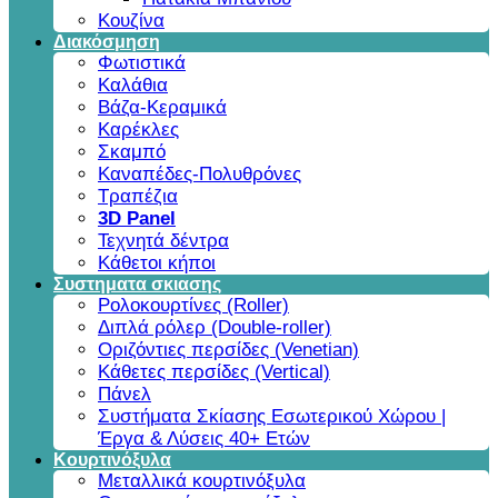
Κουζίνα
Διακόσμηση
Φωτιστικά
Καλάθια
Βάζα-Κεραμικά
Καρέκλες
Σκαμπό
Καναπέδες-Πολυθρόνες
Τραπέζια
3D Panel
Τεχνητά δέντρα
Κάθετοι κήποι
Συστηματα σκιασης
Ρολοκουρτίνες (Roller)
Διπλά ρόλερ (Double-roller)
Οριζόντιες περσίδες (Venetian)
Κάθετες περσίδες (Vertical)
Πάνελ
Συστήματα Σκίασης Εσωτερικού Χώρου |
Έργα & Λύσεις 40+ Ετών
Κουρτινόξυλα
Μεταλλικά κουρτινόξυλα