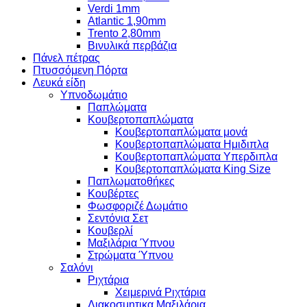
Verdi 1mm
Atlantic 1,90mm
Trento 2,80mm
Βινυλικά περβάζια
Πάνελ πέτρας
Πτυσσόμενη Πόρτα
Λευκά είδη
Υπνοδωμάτιο
Παπλώματα
Κουβερτοπαπλώματα
Κουβερτοπαπλώματα μονά
Κουβερτοπαπλώματα Ημιδιπλα
Κουβερτοπαπλώματα Υπερδιπλα
Κουβερτοπαπλώματα King Size
Παπλωματοθήκες
Κουβέρτες
Φωσφοριζέ Δωμάτιο
Σεντόνια Σετ
Κουβερλί
Μαξιλάρια Ύπνου
Στρώματα Ύπνου
Σαλόνι
Ριχτάρια
Χειμερινά Ριχτάρια
Διακοσμητικα Μαξιλάρια