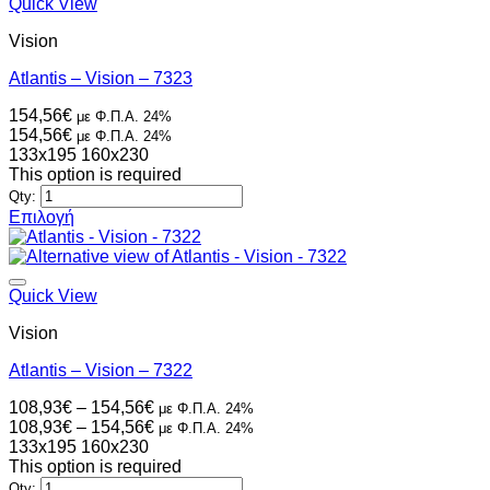
έχει
Quick View
πολλαπλές
Vision
παραλλαγές.
Οι
Atlantis – Vision – 7323
επιλογές
μπορούν
154,56
€
με Φ.Π.Α. 24%
να
154,56
€
με Φ.Π.Α. 24%
επιλεγούν
133x195
160x230
στη
This option is required
σελίδα
Qty:
του
Επιλογή
προϊόντος
Αυτό
το
προϊόν
έχει
Quick View
πολλαπλές
Vision
παραλλαγές.
Οι
Atlantis – Vision – 7322
επιλογές
μπορούν
Price
108,93
€
–
154,56
€
με Φ.Π.Α. 24%
να
range:
Price
108,93
€
–
154,56
€
με Φ.Π.Α. 24%
επιλεγούν
108,93€
range:
133x195
160x230
στη
through
108,93€
This option is required
σελίδα
154,56€
through
Qty: