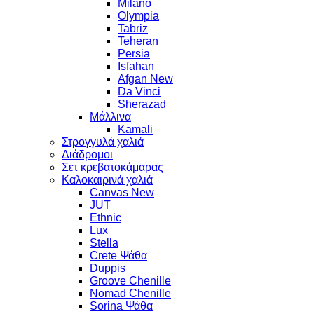
Milano
Olympia
Tabriz
Teheran
Persia
Isfahan
Afgan New
Da Vinci
Sherazad
Μάλλινα
Kamali
Στρογγυλά χαλιά
Διάδρομοι
Σετ κρεβατοκάμαρας
Καλοκαιρινά χαλιά
Canvas New
JUT
Ethnic
Lux
Stella
Crete Ψάθα
Duppis
Groove Chenille
Nomad Chenille
Sorina Ψάθα