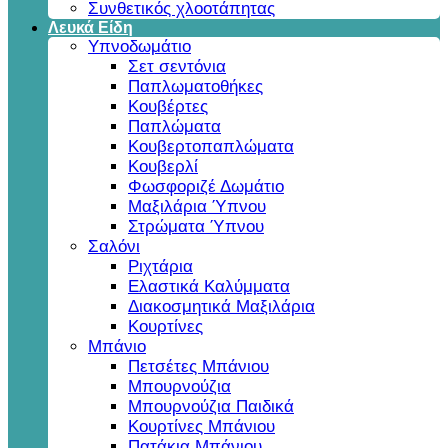
Συνθετικός χλοοτάπητας
Λευκά Είδη
Υπνοδωμάτιο
Σετ σεντόνια
Παπλωματοθήκες
Κουβέρτες
Παπλώματα
Κουβερτοπαπλώματα
Κουβερλί
Φωσφοριζέ Δωμάτιο
Μαξιλάρια Ύπνου
Στρώματα Ύπνου
Σαλόνι
Ριχτάρια
Ελαστικά Καλύμματα
Διακοσμητικά Μαξιλάρια
Κουρτίνες
Μπάνιο
Πετσέτες Μπάνιου
Μπουρνούζια
Μπουρνούζια Παιδικά
Κουρτίνες Μπάνιου
Πατάκια Μπάνιου