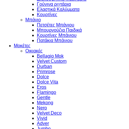
Γούνινα ριχτάρια
Ελαστικά Καλύμματα
Κουρτίνες
Μπάνιο
Πετσέτες Μπάνιου
Μπουρνούζια Παιδικά
Κουρτίνες Μπάνιου
Πατάκια Μπάνιου
Μοκέτες
Οικιακές
Bellagio Mok
Velvet Custom
Durban
Primrose
Dolce
Dolce Vita
Eros
Flamingo
Gentle
Mekong
Nero
Velvet Deco
Vivid
Adver
Jumbo