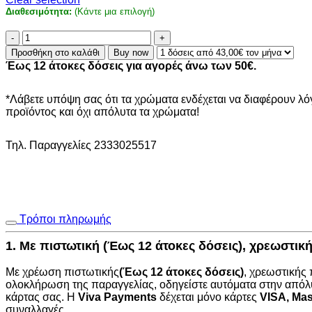
Διαθεσιμότητα:
(Κάντε μια επιλογή)
Χαλί
Avanos
Προσθήκη στο καλάθι
Buy now
8863
Έως 12 άτοκες δόσεις για αγορές άνω των 50€.
DENIM
-
160
*Λάβετε υπόψη σας ότι τα χρώματα ενδέχεται να διαφέρουν λ
x
προϊόντος και όχι απόλυτα τα χρώματα!
160
cm
Τηλ. Παραγγελίες 2333025517
ποσότητα
Τρόποι πληρωμής
1. Με πιστωτική (Έως 12 άτοκες δόσεις), χρεωστι
Με χρέωση πιστωτικής
(Έως 12 άτοκες δόσεις)
, χρεωστικής
ολοκλήρωση της παραγγελίας, οδηγείστε αυτόματα στην
απόλ
κάρτας σας. Η
Viva Payments
δέχεται μόνο κάρτες
VISA
,
Mas
συναλλαγές.