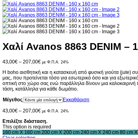
Χαλί Avanos 8863 DENIM – 1
Price
43,00
€
–
207,00
€
με Φ.Π.Α. 24%
range:
Η boho αισθητική και η κατασκευή από φυσική γιούτα (jute) 
43,00€
μας, που προτείνεται τόσο για εσωτερικό όσο και για εξωτερ
through
οπτική στο χώρο σας ενώ παράλληλα δίνουν μια καλοκαιρινή π
207,00€
τάση, κατάλληλα για κάθε δωμάτιο.
Μέγεθος
Εκκαθάριση
Price
43,00
€
–
207,00
€
με Φ.Π.Α. 24%
range:
Επιλέξτε διάσταση.
43,00€
This option is required
through
160 cm X 160 cm
200 cm X 200 cm
240 cm X 240 cm
80 cm X
207,00€
Clear selection