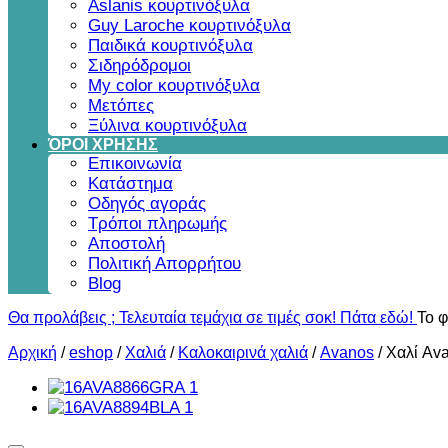
Aslanis κουρτινόξυλα
Guy Laroche κουρτινόξυλα
Παιδικά κουρτινόξυλα
Σιδηρόδρομοι
My color κουρτινόξυλα
Μετόπες
Ξύλινα κουρτινόξυλα
ΌΡΟΙ ΧΡΗΣΗΣ
Επικοινωνία
Κατάστημα
Οδηγός αγοράς
Τρόποι πληρωμής
Αποστολή
Πολιτική Απορρήτου
Blog
Θα προλάβεις ; Τελευταία τεμάχια σε τιμές σοκ! Πάτα εδώ!
Το φ
Αρχική
/
eshop
/
Χαλιά
/
Καλοκαιρινά χαλιά
/
Avanos
/
Χαλί Av