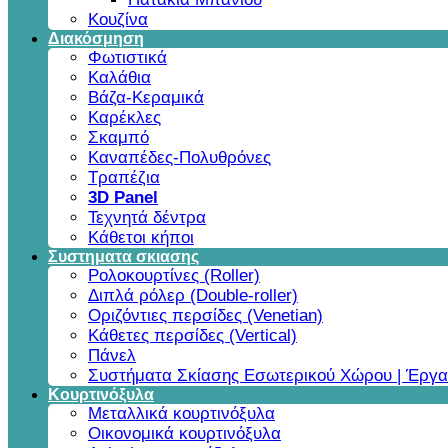
Κουζίνα
Διακόσμηση
Φωτιστικά
Καλάθια
Βάζα-Κεραμικά
Καρέκλες
Σκαμπό
Καναπέδες-Πολυθρόνες
Τραπέζια
3D Panel
Τεχνητά δέντρα
Κάθετοι κήποι
Συστηματα σκιασης
Ρολοκουρτίνες (Roller)
Διπλά ρόλερ (Double-roller)
Οριζόντιες περσίδες (Venetian)
Κάθετες περσίδες (Vertical)
Πάνελ
Συστήματα Σκίασης Εσωτερικού Χώρου | Έργα
Κουρτινόξυλα
Μεταλλικά κουρτινόξυλα
Οικονομικά κουρτινόξυλα