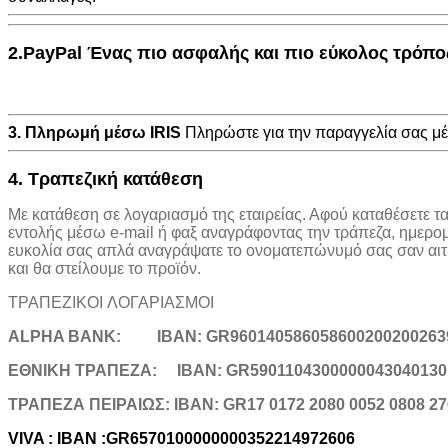
2.PayPal Ένας πιο ασφαλής και πιο εύκολος τρόπ
3. Πληρωμή μέσω IRIS
Πληρώστε για την παραγγελία σας 
4. Τραπεζική κατάθεση
Με κατάθεση σε λογαριασμό της εταιρείας. Αφού καταθέσετε τ
εντολής μέσω e-mail ή φαξ αναγράφοντας την τράπεζα, ημερο
ευκολία σας απλά αναγράψατε το ονοματεπώνυμό σας σαν αιτιο
και θα στείλουμε το προϊόν.
ΤΡΑΠΕΖΙΚOI ΛΟΓΑΡΙΑΣΜΟΙ
ALPHA BANK:
IBAN: GR960140586058600200200263
ΕΘΝΙΚΗ ΤΡΑΠΕΖΑ:
IBAN: GR5901104300000043040130
TΡΑΠΕΖΑ ΠΕΙΡΑΙΩΣ: IBAN: GR17 0172 2080 0052 0808 27
VIVA : IBAN :GR6570100000000352214972606