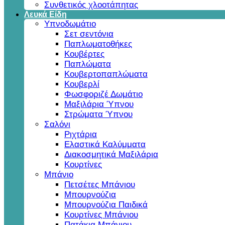
Συνθετικός χλοοτάπητας
Λευκά Είδη
Υπνοδωμάτιο
Σετ σεντόνια
Παπλωματοθήκες
Κουβέρτες
Παπλώματα
Κουβερτοπαπλώματα
Κουβερλί
Φωσφοριζέ Δωμάτιο
Μαξιλάρια Ύπνου
Στρώματα Ύπνου
Σαλόνι
Ριχτάρια
Ελαστικά Καλύμματα
Διακοσμητικά Μαξιλάρια
Κουρτίνες
Μπάνιο
Πετσέτες Μπάνιου
Μπουρνούζια
Μπουρνούζια Παιδικά
Κουρτίνες Μπάνιου
Πατάκια Μπάνιου