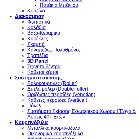
Πατάκια Μπάνιου
Κουζίνα
Διακόσμηση
Φωτιστικά
Καλάθια
Βάζα-Κεραμικά
Καρέκλες
Σκαμπό
Καναπέδες-Πολυθρόνες
Τραπέζια
3D Panel
Τεχνητά δέντρα
Κάθετοι κήποι
Συστηματα σκιασης
Ρολοκουρτίνες (Roller)
Διπλά ρόλερ (Double-roller)
Οριζόντιες περσίδες (Venetian)
Κάθετες περσίδες (Vertical)
Πάνελ
Συστήματα Σκίασης Εσωτερικού Χώρου | Έργα &
Λύσεις 40+ Ετών
Κουρτινόξυλα
Μεταλλικά κουρτινόξυλα
Οικονομικά κουρτινόξυλα