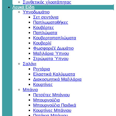
Συνθετικός χλοοτάπητας
Λευκά Είδη
Υπνοδωμάτιο
Σετ σεντόνια
Παπλωματοθήκες
Κουβέρτες
Παπλώματα
Κουβερτοπαπλώματα
Κουβερλί
Φωσφοριζέ Δωμάτιο
Μαξιλάρια Ύπνου
Στρώματα Ύπνου
Σαλόνι
Ριχτάρια
Ελαστικά Καλύμματα
Διακοσμητικά Μαξιλάρια
Κουρτίνες
Μπάνιο
Πετσέτες Μπάνιου
Μπουρνούζια
Μπουρνούζια Παιδικά
Κουρτίνες Μπάνιου
Πατάκια Μπάνιου