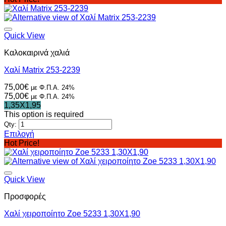
320,00€.
είναι:
128,00€.
Quick View
Καλοκαιρινά χαλιά
Χαλί Matrix 253-2239
75,00
€
με Φ.Π.Α. 24%
75,00
€
με Φ.Π.Α. 24%
1,35X1,95
This option is required
Qty:
Επιλογή
Αυτό
Hot Price!
το
προϊόν
έχει
πολλαπλές
Quick View
παραλλαγές.
Προσφορές
Οι
επιλογές
Χαλί χειροποίητο Zoe 5233 1,30X1,90
μπορούν
να