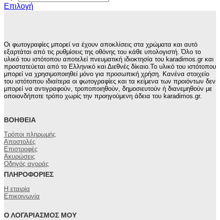
Επιλογή
Αυτό
το
προϊόν
έχει
Οι φωτογραφίες μπορεί να έχουν αποκλίσεις στα χρώματα και αυτό
πολλαπλές
εξαρτάται από τις ρυθμίσεις της οθόνης του κάθε υπολογιστή. Όλο το
παραλλαγές.
υλικό του ιστότοπου αποτελεί πνευματική ιδιοκτησία του karadimos.gr και
προστατεύεται από το Ελληνικό και Διεθνές δίκαιο.Το υλικό του ιστότοπου
Οι
μπορεί να χρησιμοποιηθεί μόνο για προσωπική χρήση. Κανένα στοιχείο
επιλογές
του ιστότοπου ιδιαίτερα οι φωτογραφίες και τα κείμενα των προιόντων δεν
μπορούν
μπορεί να αντιγραφούν, τροποποιηθούν, δημοσιευτούν ή διανεμηθούν με
να
οποιονδήποτε τρόπο χωρίς την προηγούμενη άδεια του karadimos.gr.
επιλεγούν
στη
ΒΟΉΘΕΙΑ
σελίδα
του
Τρόποι πληρωμής
προϊόντος
Αποστολές
Επιστροφές
Ακυρώσεις
Οδηγός αγοράς
ΠΛΗΡΟΦΟΡΊΕΣ
Η εταιρία
Επικοινωνία
Ο ΛΟΓΑΡΙΑΣΜΌΣ ΜΟΥ