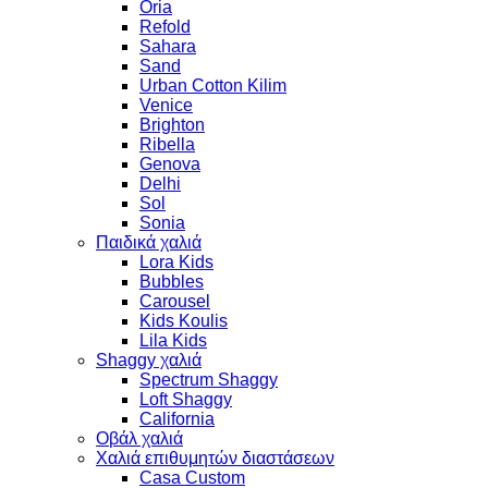
Oria
Refold
Sahara
Sand
Urban Cotton Kilim
Venice
Brighton
Ribella
Genova
Delhi
Sol
Sonia
Παιδικά χαλιά
Lora Kids
Bubbles
Carousel
Kids Koulis
Lila Kids
Shaggy χαλιά
Spectrum Shaggy
Loft Shaggy
California
Οβάλ χαλιά
Χαλιά επιθυμητών διαστάσεων
Casa Custom