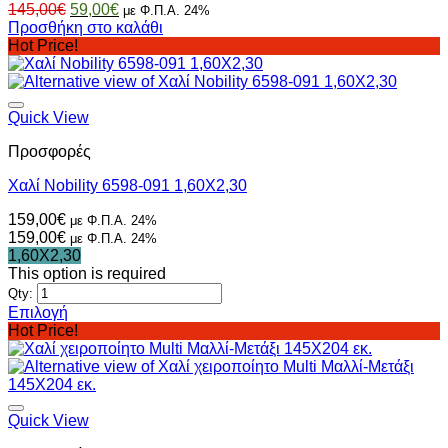
Original
Η
145,00
€
59,00
€
με Φ.Π.Α. 24%
επιλεγούν
price
τρέχουσα
Προσθήκη στο καλάθι
στη
was:
τιμή
Hot Price!
σελίδα
145,00€.
είναι:
του
59,00€.
προϊόντος
Quick View
Προσφορές
Χαλί Nobility 6598-091 1,60Χ2,30
159,00
€
με Φ.Π.Α. 24%
159,00
€
με Φ.Π.Α. 24%
1,60X2,30
This option is required
Qty:
Επιλογή
Αυτό
Hot Price!
το
προϊόν
έχει
πολλαπλές
παραλλαγές.
Quick View
Οι