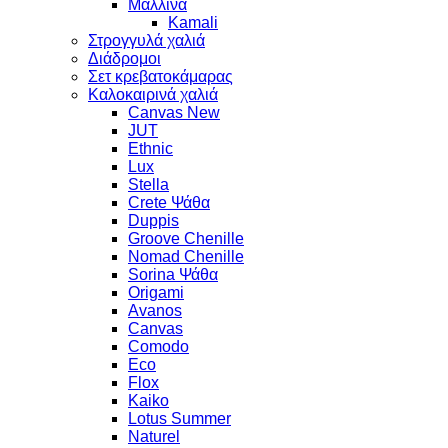
Μάλλινα
Kamali
Στρογγυλά χαλιά
Διάδρομοι
Σετ κρεβατοκάμαρας
Καλοκαιρινά χαλιά
Canvas New
JUT
Ethnic
Lux
Stella
Crete Ψάθα
Duppis
Groove Chenille
Nomad Chenille
Sorina Ψάθα
Origami
Avanos
Canvas
Comodo
Eco
Flox
Kaiko
Lotus Summer
Naturel