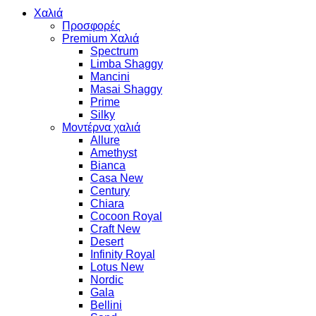
Χαλιά
Προσφορές
Premium Χαλιά
Spectrum
Limba Shaggy
Mancini
Masai Shaggy
Prime
Silky
Μοντέρνα χαλιά
Allure
Amethyst
Bianca
Casa New
Century
Chiara
Cocoon Royal
Craft New
Desert
Infinity Royal
Lotus New
Nordic
Gala
Bellini