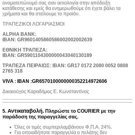
ονοματεπώνυμό σας σαν αιτιολογία στην απόδειξη
κατάθεσης και εμείς θα ενημερωθούμε ότι έχετε βάλει τα
χρήματα και θα στείλουμε το προϊόν.
ΤΡΑΠΕΖΙΚOI ΛΟΓΑΡΙΑΣΜΟΙ
ALPHA BANK:
IBAN: GR9601405860586002002002639
ΕΘΝΙΚΗ ΤΡΑΠΕΖΑ:
IBAN: GR5901104300000043040130189
TΡΑΠΕΖΑ ΠΕΙΡΑΙΩΣ: IBAN: GR17 0172 2080 0052 0808
2765 318
VIVA : IBAN :GR6570100000000352214972606
Δικαιούχος Καραδήμος Ε. Κωνσταντίνος
Αντικαταβολή.
5.
Πληρώστε το COURIER με την
παράδοση της παραγγελίας σας.
Όλες οι τιμές συμπεριλαμβάνουν Φ.Π.Α. 24%.
Για οποιαδήποτε παραγγελία ο πελάτης δεν