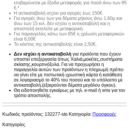
επιβαρύνεται με έξοδα μεταφοράς για ποσό άνω των 85
€.*
H αντικαταβολή ισχύει για αγορές έως 150€.
Για αγορές άνω των για δέματα μήκους άνω 1,60μ και
άνω των 15 κιλ. δεν ισχύει η αντικαταβολή και η
αποστολή εκτελείτε με μεταφορική.
Για παραγγελίες κάτω των 85€ η χρέωση μεταφορικών
είναι 6,00€
Το κόστος της αντικαταβολής είναι 2,50€.
Δεν ισχύει η αντικαταβολή
για προϊόντα που έχουν
υποστεί επεξεργασία όπως Χαλιά,μοκέτες,συστήματα
σκίασης,κουρτινόξυλα. Για να προχωρήσει η
παραγγελία αυτών των προϊόντων η πληρωμή πρέπει
να γίνει είτε με πιστωτική-χρωστική κάρτα ή κατάθεση
σε λογαριασμό το 40% του ποσού και το υπόλοιπο με
αντικαταβολή.(εξαιρούνται δέματα μεγάλου όγκου).
Θα ειδοποιηθείτε εγκαίρως με τηλ. e-mail ή sms για τον
τρόπο αποστολής.
Κωδικός προϊόντος:
132277-sto
Κατηγορία:
Προσφορές
Κατηγορίες