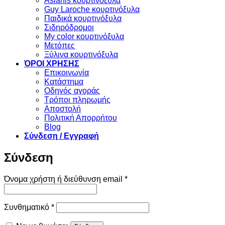
Aslanis κουρτινόξυλα
Guy Laroche κουρτινόξυλα
Παιδικά κουρτινόξυλα
Σιδηρόδρομοι
My color κουρτινόξυλα
Μετόπες
Ξύλινα κουρτινόξυλα
ΌΡΟΙ ΧΡΗΣΗΣ
Επικοινωνία
Κατάστημα
Οδηγός αγοράς
Τρόποι πληρωμής
Αποστολή
Πολιτική Απορρήτου
Blog
Σύνδεση / Εγγραφή
Σύνδεση
Απαιτείται
Όνομα χρήστη ή διεύθυνση email
*
Απαιτείται
Συνθηματικό
*