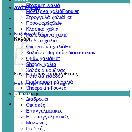
για:
Premium Χαλιά
Αγαπημένα
Μοντέρνα χαλιά
Στρογγυλά χαλιά
Προσφορές
Κλασικά χαλιά
Καλάθι /
0,00
€
Καλοκαιρινά χαλιά
Καλάθι
Παιδικά χαλιά
Οικονομικά χαλιά
Χαλιά επιθυμητών διαστάσεων
Οβάλ χαλιά
Shaggy χαλιά
Χαλάκια κουζίνας
Κανένα προϊόν στο καλάθι σας.
Πατάκια εισόδου
Εκκλησιαστικά χαλιά
Επιστροφή στο κατάστημα
Sheepskin-Γούνες
Μοκέτες
Διάδρομοι
Οικιακές
Επαγγελματικές
Ημιεπαγγελματικές
Μάλλινες
Παιδικές