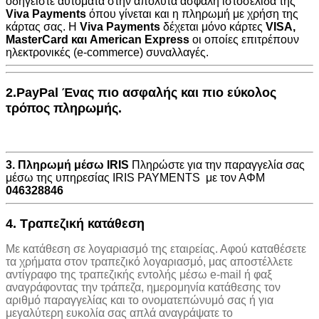
οδηγείστε αυτόματα στην
απόλυτα ασφαλή ιστοσελίδα της
Viva Payments
όπου γίνεται και η πληρωμή με χρήση της
κάρτας σας. Η
Viva Payments
δέχεται μόνο κάρτες
VISA
,
MasterCard
και
American Express
οι οποίες επιτρέπουν
ηλεκτρονικές (e-commerce) συναλλαγές.
2.PayPal Ένας πιο ασφαλής και πιο εύκολος
τρόπος πληρωμής.
3. Πληρωμή μέσω IRIS
Πληρώστε για την παραγγελία σας
μέσω της υπηρεσίας IRIS PAYMENTS με τον ΑΦΜ
046328846
4. Τραπεζική κατάθεση
Με κατάθεση σε λογαριασμό της εταιρείας. Αφού καταθέσετε
τα χρήματα στον τραπεζικό λογαριασμό, μας αποστέλλετε
αντίγραφο της τραπεζικής εντολής μέσω e-mail ή φαξ
αναγράφοντας την τράπεζα, ημερομηνία κατάθεσης τον
αριθμό παραγγελίας και το ονοματεπώνυμό σας ή για
μεγαλύτερη ευκολία σας απλά αναγράψατε το