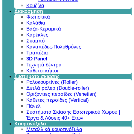
Κουζίνα
Διακόσμηση
Φωτιστικά
Καλάθια
Βάζα-Κεραμικά
Καρέκλες
Σκαμπό
Καναπέδες-Πολυθρόνες
Τραπέζια
3D Panel
Τεχνητά δέντρα
Κάθετοι κήποι
Συστηματα σκιασης
Ρολοκουρτίνες (Roller)
Διπλά ρόλερ (Double-roller)
Οριζόντιες περσίδες (Venetian)
Κάθετες περσίδες (Vertical)
Πάνελ
Συστήματα Σκίασης Εσωτερικού Χώρου |
Έργα & Λύσεις 40+ Ετών
Κουρτινόξυλα
Μεταλλικά κουρτινόξυλα