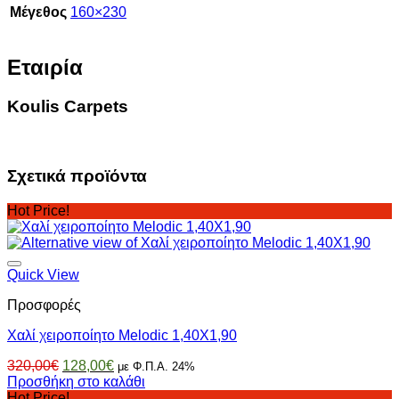
Μέγεθος
160×230
Εταιρία
Koulis Carpets
Σχετικά προϊόντα
Hot Price!
Quick View
Προσφορές
Χαλί χειροποίητο Melodic 1,40X1,90
Original
Η
320,00
€
128,00
€
με Φ.Π.Α. 24%
price
τρέχουσα
Προσθήκη στο καλάθι
was:
τιμή
Hot Price!