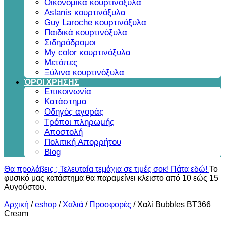
Οικονομικά κουρτινόξυλα
Aslanis κουρτινόξυλα
Guy Laroche κουρτινόξυλα
Παιδικά κουρτινόξυλα
Σιδηρόδρομοι
My color κουρτινόξυλα
Μετόπες
Ξύλινα κουρτινόξυλα
ΌΡΟΙ ΧΡΗΣΗΣ
Επικοινωνία
Κατάστημα
Οδηγός αγοράς
Τρόποι πληρωμής
Αποστολή
Πολιτική Απορρήτου
Blog
Θα προλάβεις ; Τελευταία τεμάχια σε τιμές σοκ! Πάτα εδώ!
Το
φυσικό μας κατάστημα θα παραμείνει κλειστο από 10 εώς 15
Αυγούστου.
Αρχική
/
eshop
/
Χαλιά
/
Προσφορές
/
Χαλί Bubbles BT366
Cream