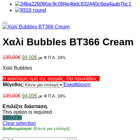
Χαλί Bubbles BT366 Cream
Original
Η
135,00
€
94,00
€
με Φ.Π.Α. 24%
price
τρέχουσα
Χαλί Bubbles
was:
τιμή
135,00€.
είναι:
Η καλύτερη τιμή της αγοράς. Θα προλάβεις ;
94,00€.
Μέγεθος
Εκκαθάριση
Original
Η
135,00
€
94,00
€
με Φ.Π.Α. 24%
price
τρέχουσα
Επιλέξτε διάσταση.
was:
τιμή
This option is required
135,00€.
είναι:
160x230
94,00€.
Clear selection
Διαθεσιμότητα:
(Κάντε μια επιλογή)
Χαλί