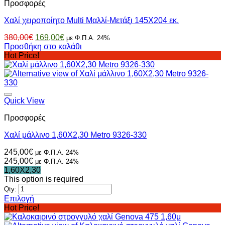
Προσφορές
επιλογές
μπορούν
Χαλί χειροποίητο Multi Μαλλί-Μετάξι 145Χ204 εκ.
να
επιλεγούν
Original
Η
380,00
€
169,00
€
με Φ.Π.Α. 24%
στη
price
τρέχουσα
Προσθήκη στο καλάθι
σελίδα
was:
τιμή
Hot Price!
του
380,00€.
είναι:
προϊόντος
169,00€.
Quick View
Προσφορές
Χαλί μάλλινο 1,60Χ2,30 Metro 9326-330
245,00
€
με Φ.Π.Α. 24%
245,00
€
με Φ.Π.Α. 24%
1,60X2,30
This option is required
Qty:
Επιλογή
Αυτό
Hot Price!
το