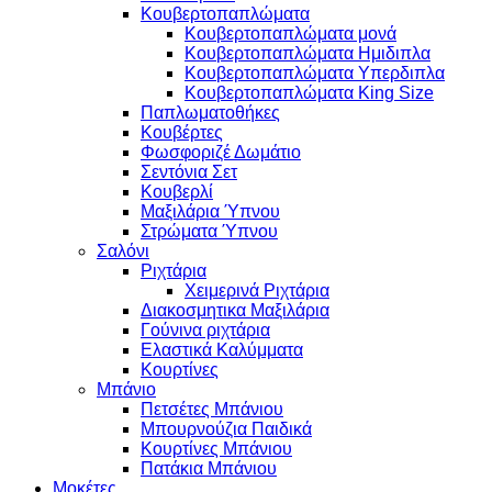
Κουβερτοπαπλώματα
Κουβερτοπαπλώματα μονά
Κουβερτοπαπλώματα Ημιδιπλα
Κουβερτοπαπλώματα Υπερδιπλα
Κουβερτοπαπλώματα King Size
Παπλωματοθήκες
Κουβέρτες
Φωσφοριζέ Δωμάτιο
Σεντόνια Σετ
Κουβερλί
Μαξιλάρια Ύπνου
Στρώματα Ύπνου
Σαλόνι
Ριχτάρια
Χειμερινά Ριχτάρια
Διακοσμητικα Μαξιλάρια
Γούνινα ριχτάρια
Ελαστικά Καλύμματα
Κουρτίνες
Μπάνιο
Πετσέτες Μπάνιου
Μπουρνούζια Παιδικά
Κουρτίνες Μπάνιου
Πατάκια Μπάνιου
Μοκέτες