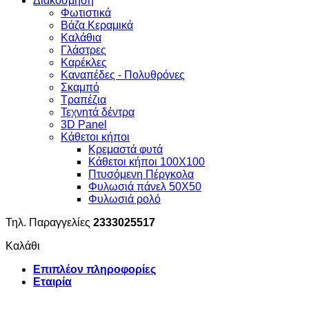
Διακόσμηση
Φωτιστικά
Βάζα Κεραμικά
Καλάθια
Γλάστρες
Καρέκλες
Καναπέδες - Πολυθρόνες
Σκαμπό
Τραπέζια
Τεχνητά δέντρα
3D Panel
Κάθετοι κήποι
Κρεμαστά φυτά
Κάθετοι κήποι 100Χ100
Πτυσόμενη Πέργκολα
Φυλωσιά πάνελ 50Χ50
Φυλωσιά ρολό
Τηλ. Παραγγελίες
2333025517
Καλάθι
Επιπλέον πληροφορίες
Εταιρία