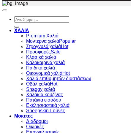
Αναζήτηση
για:
ΧΑΛΙΆ
Premium Χαλιά
Μοντέρνα χαλιά
Στρογγυλά χαλιά
Προσφορές
Κλασικά χαλιά
Καλοκαιρινά χαλιά
Παιδικά χαλιά
Οικονομικά χαλιά
Χαλιά επιθυμητών διαστάσεων
Οβάλ χαλιά
Shaggy χαλιά
Χαλάκια κουζίνας
Πατάκια εισόδου
Εκκλησιαστικά χαλιά
Sheepskin-Γούνες
Μοκέτες
Διάδρομοι
Οικιακές
Επαγγελματικές