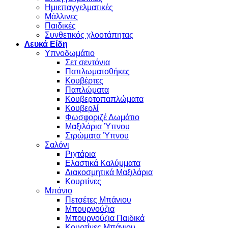
Ημιεπαγγελματικές
Μάλλινες
Παιδικές
Συνθετικός χλοοτάπητας
Λευκά Είδη
Υπνοδωμάτιο
Σετ σεντόνια
Παπλωματοθήκες
Κουβέρτες
Παπλώματα
Κουβερτοπαπλώματα
Κουβερλί
Φωσφοριζέ Δωμάτιο
Μαξιλάρια Ύπνου
Στρώματα Ύπνου
Σαλόνι
Ριχτάρια
Ελαστικά Καλύμματα
Διακοσμητικά Μαξιλάρια
Κουρτίνες
Μπάνιο
Πετσέτες Μπάνιου
Μπουρνούζια
Μπουρνούζια Παιδικά
Κουρτίνες Μπάνιου