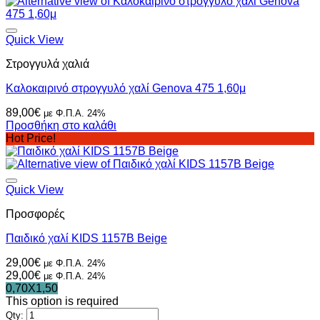
προϊόν
έχει
πολλαπλές
παραλλαγές.
Quick View
Οι
Στρογγυλά χαλιά
επιλογές
μπορούν
Καλοκαιρινό στρογγυλό χαλί Genova 475 1,60μ
να
επιλεγούν
89,00
€
με Φ.Π.Α. 24%
στη
Προσθήκη στο καλάθι
σελίδα
Hot Price!
του
προϊόντος
Quick View
Προσφορές
Παιδικό χαλί KIDS 1157B Beige
29,00
€
με Φ.Π.Α. 24%
29,00
€
με Φ.Π.Α. 24%
0,70X1,50
This option is required
Qty: