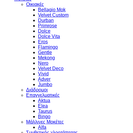
Οικιακές
Bellagio Mok
Velvet Custom
Durban
Primrose
Dolce
Dolce Vita
Eros
Flamingo
Gentle
Mekong
Nero
Velvet Deco
Vivid
Adver
Jumbo
Διάδρομοι
Επαγγελματικές
Aktua
Elea
Taurus
Bingo
Μάλλινες Μοκέτες
Alfa
Συνθετικός χλοοτάπητας