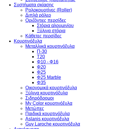
Συστήματα σκίασης
Ρολοκουρτίνες (Roller)
Διπλά ρόλερ
Οριζόντιες περσίδες
Στόρια αλουμινίου
Ξύλινα στόρια
Κάθετες περσίδες
Κουρτινόξυλα
Μεταλλικά κουρτινόξυλα
Π-30
Τ20
Φ10 - Φ16
Φ20
Φ25
Φ25 Marble
Φ35
Οικονομικά κουρτινόξυλα
Ξύλινα κουρτινόξυλα
Σιδηρόδρομοι
My Color κουρτινόξυλα
Μετώπες
Παιδικά κουρτινόξυλα
Aslanis κουρτινόξυλα
Guy Laroche κουρτινόξυλα