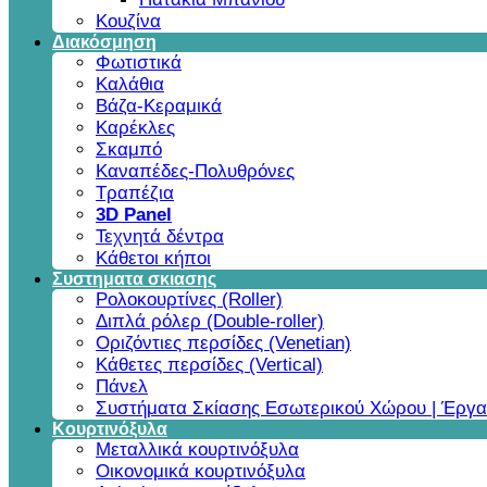
Κουζίνα
Διακόσμηση
Φωτιστικά
Καλάθια
Βάζα-Κεραμικά
Καρέκλες
Σκαμπό
Καναπέδες-Πολυθρόνες
Τραπέζια
3D Panel
Τεχνητά δέντρα
Κάθετοι κήποι
Συστηματα σκιασης
Ρολοκουρτίνες (Roller)
Διπλά ρόλερ (Double-roller)
Οριζόντιες περσίδες (Venetian)
Κάθετες περσίδες (Vertical)
Πάνελ
Συστήματα Σκίασης Εσωτερικού Χώρου | Έργα
Κουρτινόξυλα
Μεταλλικά κουρτινόξυλα
Οικονομικά κουρτινόξυλα