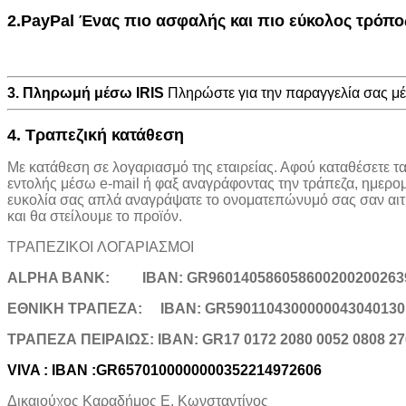
2.PayPal Ένας πιο ασφαλής και πιο εύκολος τρόπ
3. Πληρωμή μέσω IRIS
Πληρώστε για την παραγγελία σας 
4. Τραπεζική κατάθεση
Με κατάθεση σε λογαριασμό της εταιρείας. Αφού καταθέσετε τ
εντολής μέσω e-mail ή φαξ αναγράφοντας την τράπεζα, ημερο
ευκολία σας απλά αναγράψατε το ονοματεπώνυμό σας σαν αιτιο
και θα στείλουμε το προϊόν.
ΤΡΑΠΕΖΙΚOI ΛΟΓΑΡΙΑΣΜΟΙ
ALPHA BANK:
IBAN: GR960140586058600200200263
ΕΘΝΙΚΗ ΤΡΑΠΕΖΑ:
IBAN: GR5901104300000043040130
TΡΑΠΕΖΑ ΠΕΙΡΑΙΩΣ: IBAN: GR17 0172 2080 0052 0808 27
VIVA : IBAN :GR6570100000000352214972606
Δικαιούχος Καραδήμος Ε. Κωνσταντίνος