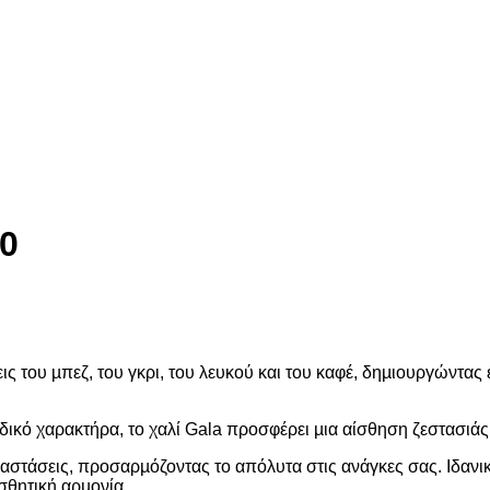
0
 του µπεζ, του γκρι, του λευκού και του καφέ, δηµιουργώντας 
ικό χαρακτήρα, το χαλί Gala προσφέρει µια αίσθηση ζεστασιάς
αστάσεις, προσαρµόζοντας το απόλυτα στις ανάγκες σας. Ιδανικ
ισθητική αρµονία.