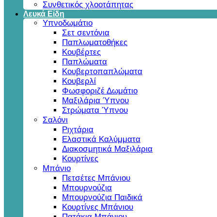
Συνθετικός χλοοτάπητας
Λευκά Είδη
Υπνοδωμάτιο
Σετ σεντόνια
Παπλωματοθήκες
Κουβέρτες
Παπλώματα
Κουβερτοπαπλώματα
Κουβερλί
Φωσφοριζέ Δωμάτιο
Μαξιλάρια Ύπνου
Στρώματα Ύπνου
Σαλόνι
Ριχτάρια
Ελαστικά Καλύμματα
Διακοσμητικά Μαξιλάρια
Κουρτίνες
Μπάνιο
Πετσέτες Μπάνιου
Μπουρνούζια
Μπουρνούζια Παιδικά
Κουρτίνες Μπάνιου
Πατάκια Μπάνιου