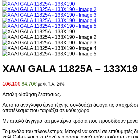
ΧΑΛΙ GALA 11825A – 133X19
Original
Η
106,10
€
84,70
€
με Φ.Π.Α. 24%
price
τρέχουσα
Απαλή αίσθηση ζεστασιάς.
was:
τιμή
106,10€.
είναι:
Αυτό το ανάγλυφο έργο τέχνης συνδυάζει άψογα τις αποχρώσεις
84,70€.
αποτέλεσµα που ταιριάζει σε κάθε χώρο.
Με απαλό άγγιγµα και µοντέρνα κρόσια που προσδίδουν µοναδ
Το µεγάλο του πλεονέκτηµα; Μπορεί να κοπεί σε επιθυµητές δι
χαλί Gala είναι η επιλογή για όσους αναζητούν ποιότητα και α