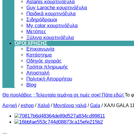
Aslanis κουρτινόξυλα
Guy Laroche κουρτινόξυλα
Παιδικά κουρτινόξυλα
Σιδηρόδρομοι
My color κουρτινόξυλα
Μετόπες
Ξύλινα κουρτινόξυλα
ΌΡΟΙ ΧΡΗΣΗΣ
Επικοινωνία
Κατάστημα
Οδηγός αγοράς
Τρόποι πληρωμής
Αποστολή
Πολιτική Απορρήτου
Blog
Θα προλάβεις ; Τελευταία τεμάχια σε τιμές σοκ! Πάτα εδώ!
Το φ
Αρχική
/
eshop
/
Χαλιά
/
Μοντέρνα χαλιά
/
Gala
/
ΧΑΛΙ GALA 1