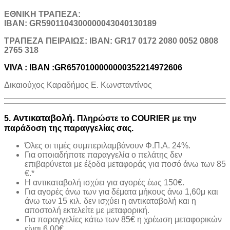
ΕΘΝΙΚΗ ΤΡΑΠΕΖΑ:
IBAN: GR5901104300000043040130189
TΡΑΠΕΖΑ ΠΕΙΡΑΙΩΣ: IBAN: GR17 0172 2080 0052 0808
2765 318
VIVA : IBAN :GR6570100000000352214972606
Δικαιούχος Καραδήμος Ε. Κωνσταντίνος
Αντικαταβολή.
5.
Πληρώστε το COURIER με την
παράδοση της παραγγελίας σας.
Όλες οι τιμές συμπεριλαμβάνουν Φ.Π.Α. 24%.
Για οποιαδήποτε παραγγελία ο πελάτης δεν
επιβαρύνεται με έξοδα μεταφοράς για ποσό άνω των 85
€.*
H αντικαταβολή ισχύει για αγορές έως 150€.
Για αγορές άνω των για δέματα μήκους άνω 1,60μ και
άνω των 15 κιλ. δεν ισχύει η αντικαταβολή και η
αποστολή εκτελείτε με μεταφορική.
Για παραγγελίες κάτω των 85€ η χρέωση μεταφορικών
είναι 6,00€