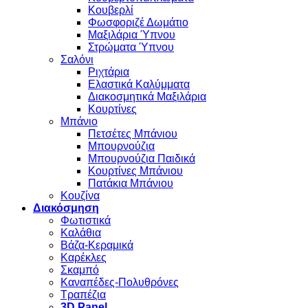
Κουβερλί
Φωσφοριζέ Δωμάτιο
Μαξιλάρια Ύπνου
Στρώματα Ύπνου
Σαλόνι
Ριχτάρια
Ελαστικά Καλύμματα
Διακοσμητικά Μαξιλάρια
Κουρτίνες
Μπάνιο
Πετσέτες Μπάνιου
Μπουρνούζια
Μπουρνούζια Παιδικά
Κουρτίνες Μπάνιου
Πατάκια Μπάνιου
Κουζίνα
Διακόσμηση
Φωτιστικά
Καλάθια
Βάζα-Κεραμικά
Καρέκλες
Σκαμπό
Καναπέδες-Πολυθρόνες
Τραπέζια
3D Panel