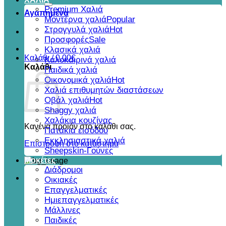
για:
Premium Χαλιά
Αγαπημένα
Μοντέρνα χαλιά
Στρογγυλά χαλιά
Προσφορές
Κλασικά χαλιά
Καλάθι /
0,00
€
Καλοκαιρινά χαλιά
Καλάθι
Παιδικά χαλιά
Οικονομικά χαλιά
Χαλιά επιθυμητών διαστάσεων
Οβάλ χαλιά
Shaggy χαλιά
Χαλάκια κουζίνας
Κανένα προϊόν στο καλάθι σας.
Πατάκια εισόδου
Εκκλησιαστικά χαλιά
Επιστροφή στο κατάστημα
Sheepskin-Γούνες
Μοκέτες
Διάδρομοι
Οικιακές
Επαγγελματικές
Ημιεπαγγελματικές
Μάλλινες
Παιδικές