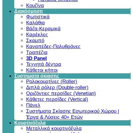
Κουζίνα
Διακόσμηση
Φωτιστικά
Καλάθια
Βάζα-Κεραμικά
Καρέκλες
Σκαμπό
Καναπέδες-Πολυθρόνες
Τραπέζια
3D Panel
Τεχνητά δέντρα
Κάθετοι κήποι
Συστηματα σκιασης
Ρολοκουρτίνες (Roller)
Διπλά ρόλερ (Double-roller)
Οριζόντιες περσίδες (Venetian)
Κάθετες περσίδες (Vertical)
Πάνελ
Συστήματα Σκίασης Εσωτερικού Χώρου |
Έργα & Λύσεις 40+ Ετών
Κουρτινόξυλα
Μεταλλικά κουρτινόξυλα