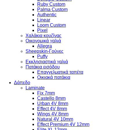
Ruby Custom
Palma Custom
Authentic
Linear
Loom Custom
Pixel
Χαλάκια κουζίνας
Οικονομικά χαλιά
Allegra
Sheepskin-Γούνες
Puffy
Εκκλησιαστικά χαλιά
Πατάκια εισόδου
Επαγγελματικά ταπέτα
Οικιακά πατάκια
Δάπεδο
Laminate
Fix 7mm
Castello 8mm
Urban 4V 8mm
Effect 4V 8mm
Wings 4V 8mm
Natural 4V 10mm
Effect Premium 4V 12mm
Elite XL 12mm