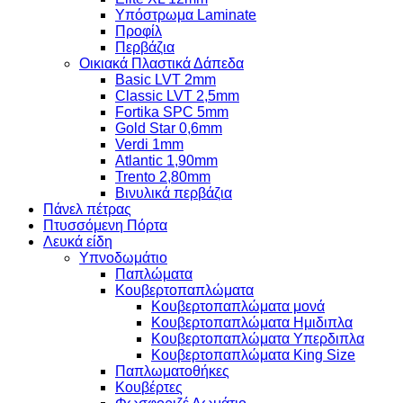
Υπόστρωμα Laminate
Προφίλ
Περβάζια
Οικιακά Πλαστικά Δάπεδα
Basic LVT 2mm
Classic LVT 2,5mm
Fortika SPC 5mm
Gold Star 0,6mm
Verdi 1mm
Atlantic 1,90mm
Trento 2,80mm
Βινυλικά περβάζια
Πάνελ πέτρας
Πτυσσόμενη Πόρτα
Λευκά είδη
Υπνοδωμάτιο
Παπλώματα
Κουβερτοπαπλώματα
Κουβερτοπαπλώματα μονά
Κουβερτοπαπλώματα Ημιδιπλα
Κουβερτοπαπλώματα Υπερδιπλα
Κουβερτοπαπλώματα King Size
Παπλωματοθήκες
Κουβέρτες