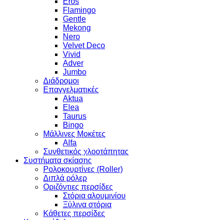
Eros
Flamingo
Gentle
Mekong
Nero
Velvet Deco
Vivid
Adver
Jumbo
Διάδρομοι
Επαγγελματικές
Aktua
Elea
Taurus
Bingo
Μάλλινες Μοκέτες
Alfa
Συνθετικός χλοοτάπητας
Συστήματα σκίασης
Ρολοκουρτίνες (Roller)
Διπλά ρόλερ
Οριζόντιες περσίδες
Στόρια αλουμινίου
Ξύλινα στόρια
Κάθετες περσίδες