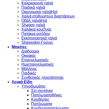
Καλοκαιρινά χαλιά
Παιδικά χαλιά
Οικονομικά χαλιά
Χαλιά επιθυμητών διαστάσεων
Οβάλ χαλιά
Shaggy χαλιά
Χαλάκια κουζίνας
Πατάκια εισόδου
Εκκλησιαστικά χαλιά
Sheepskin-Γούνες
Μοκέτες
Διάδρομοι
Οικιακές
Επαγγελματικές
Ημιεπαγγελματικές
Μάλλινες
Παιδικές
Συνθετικός χλοοτάπητας
Λευκά Είδη
Υπνοδωμάτιο
Σετ σεντόνια
Παπλωματοθήκες
Κουβέρτες
Παπλώματα
Κουβερτοπαπλώματα