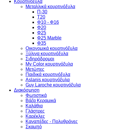
Κουρτινόξυλα
Μεταλλικά κουρτινόξυλα
Π-30
Τ20
Φ10 - Φ16
Φ20
Φ25
Φ25 Marble
Φ35
Οικονομικά κουρτινόξυλα
Ξύλινα κουρτινόξυλα
Σιδηρόδρομοι
My Color κουρτινόξυλα
Μετώπες
Παιδικά κουρτινόξυλα
Aslanis κουρτινόξυλα
Guy Laroche κουρτινόξυλα
Διακόσμηση
Φωτιστικά
Βάζα Κεραμικά
Καλάθια
Γλάστρες
Καρέκλες
Καναπέδες - Πολυθρόνες
Σκαμπό