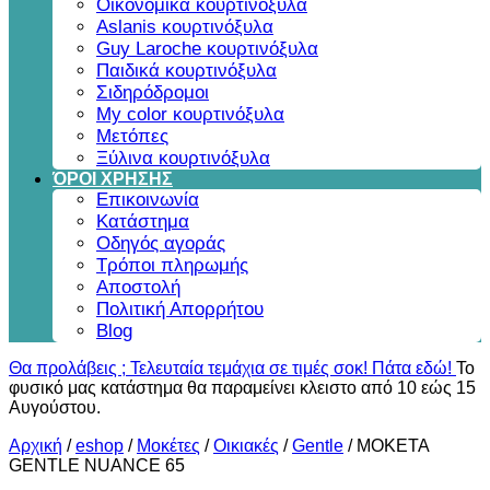
Οικονομικά κουρτινόξυλα
Aslanis κουρτινόξυλα
Guy Laroche κουρτινόξυλα
Παιδικά κουρτινόξυλα
Σιδηρόδρομοι
My color κουρτινόξυλα
Μετόπες
Ξύλινα κουρτινόξυλα
ΌΡΟΙ ΧΡΗΣΗΣ
Επικοινωνία
Κατάστημα
Οδηγός αγοράς
Τρόποι πληρωμής
Αποστολή
Πολιτική Απορρήτου
Blog
Θα προλάβεις ; Τελευταία τεμάχια σε τιμές σοκ! Πάτα εδώ!
Το
φυσικό μας κατάστημα θα παραμείνει κλειστο από 10 εώς 15
Αυγούστου.
Αρχική
/
eshop
/
Μοκέτες
/
Οικιακές
/
Gentle
/
ΜΟΚΕΤΑ
GENTLE NUANCE 65