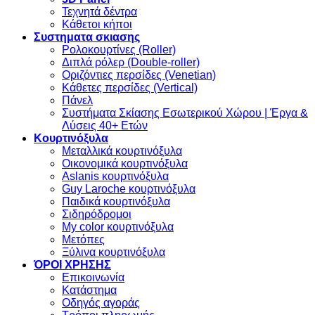
Τεχνητά δέντρα
Κάθετοι κήποι
Συστηματα σκιασης
Ρολοκουρτίνες (Roller)
Διπλά ρόλερ (Double-roller)
Οριζόντιες περσίδες (Venetian)
Κάθετες περσίδες (Vertical)
Πάνελ
Συστήματα Σκίασης Εσωτερικού Χώρου | Έργα &
Λύσεις 40+ Ετών
Κουρτινόξυλα
Μεταλλικά κουρτινόξυλα
Οικονομικά κουρτινόξυλα
Aslanis κουρτινόξυλα
Guy Laroche κουρτινόξυλα
Παιδικά κουρτινόξυλα
Σιδηρόδρομοι
My color κουρτινόξυλα
Μετόπες
Ξύλινα κουρτινόξυλα
ΌΡΟΙ ΧΡΗΣΗΣ
Επικοινωνία
Κατάστημα
Οδηγός αγοράς