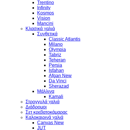
Trentino
Infinity
Kosmos
Vision
Mancini
Κλασικά χαλιά
Συνθετικά
Classic Atlantis
Milano
Olympia
Tabriz
Teheran
Persia
Isfahan
Afgan New
Da Vinci
Sherazad
Μάλλινα
Kamali
Στρογγυλά χαλιά
Διάδρομοι
Σετ κρεβατοκάμαρας
Καλοκαιρινά χαλιά
Canvas New
JUT