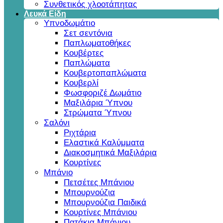
Συνθετικός χλοοτάπητας
Λευκά Είδη
Υπνοδωμάτιο
Σετ σεντόνια
Παπλωματοθήκες
Κουβέρτες
Παπλώματα
Κουβερτοπαπλώματα
Κουβερλί
Φωσφοριζέ Δωμάτιο
Μαξιλάρια Ύπνου
Στρώματα Ύπνου
Σαλόνι
Ριχτάρια
Ελαστικά Καλύμματα
Διακοσμητικά Μαξιλάρια
Κουρτίνες
Μπάνιο
Πετσέτες Μπάνιου
Μπουρνούζια
Μπουρνούζια Παιδικά
Κουρτίνες Μπάνιου
Πατάκια Μπάνιου