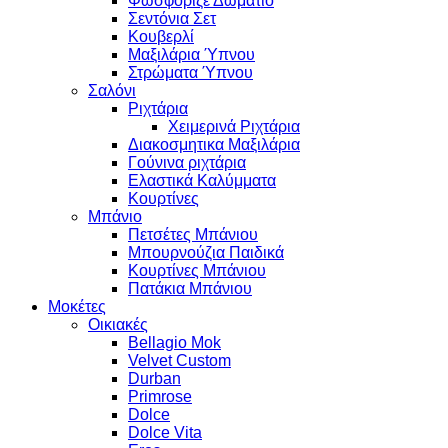
Φωσφοριζέ Δωμάτιο
Σεντόνια Σετ
Κουβερλί
Μαξιλάρια Ύπνου
Στρώματα Ύπνου
Σαλόνι
Ριχτάρια
Χειμερινά Ριχτάρια
Διακοσμητικα Μαξιλάρια
Γούνινα ριχτάρια
Ελαστικά Καλύμματα
Κουρτίνες
Μπάνιο
Πετσέτες Μπάνιου
Μπουρνούζια Παιδικά
Κουρτίνες Μπάνιου
Πατάκια Μπάνιου
Μοκέτες
Οικιακές
Bellagio Mok
Velvet Custom
Durban
Primrose
Dolce
Dolce Vita