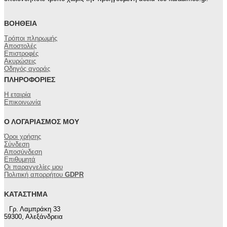
ΒΟΉΘΕΙΑ
Τρόποι πληρωμής
Αποστολές
Επιστροφές
Ακυρώσεις
Οδηγός αγοράς
ΠΛΗΡΟΦΟΡΊΕΣ
Η εταιρία
Επικοινωνία
Ο ΛΟΓΑΡΙΑΣΜΌΣ ΜΟΥ
Όροι χρήσης
Σύνδεση
Αποσύνδεση
Επιθυμητά
Οι παραγγελίες μου
Πολιτική απορρήτου
GDPR
ΚΑΤΆΣΤΗΜΑ
Γρ. Λαμπράκη 33
59300, Αλεξάνδρεια