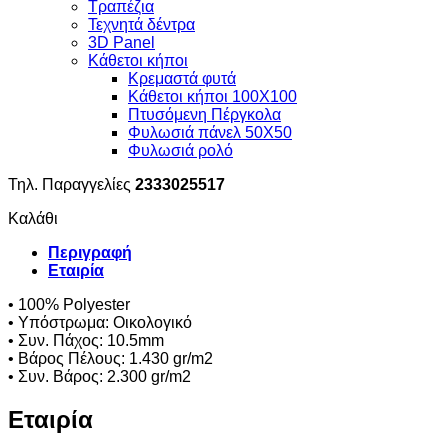
Τραπέζια
Τεχνητά δέντρα
3D Panel
Κάθετοι κήποι
Κρεμαστά φυτά
Κάθετοι κήποι 100Χ100
Πτυσόμενη Πέργκολα
Φυλωσιά πάνελ 50Χ50
Φυλωσιά ρολό
Τηλ. Παραγγελίες
2333025517
Καλάθι
Περιγραφή
Εταιρία
• 100% Polyester
• Υπόστρωμα: Οικολογικό
• Συν. Πάχος: 10.5mm
• Βάρος Πέλους: 1.430 gr/m2
• Συν. Βάρος: 2.300 gr/m2
Εταιρία