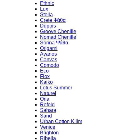
Ethnic
Lux
Stella
Crete Ψάθα
Duppis
Groove Chenille
Nomad Chenille
Sorina Ψάθα
Origami
Avanos
Canvas
Comodo
Eco
Flox
Kaiko
Lotus Summer
Naturel
Oria
Refold
Sahara
Sand
Urban Cotton Kilim
Venice
Brighton
Ribella