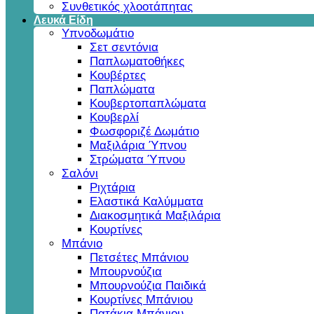
Συνθετικός χλοοτάπητας
Λευκά Είδη
Υπνοδωμάτιο
Σετ σεντόνια
Παπλωματοθήκες
Κουβέρτες
Παπλώματα
Κουβερτοπαπλώματα
Κουβερλί
Φωσφοριζέ Δωμάτιο
Μαξιλάρια Ύπνου
Στρώματα Ύπνου
Σαλόνι
Ριχτάρια
Ελαστικά Καλύμματα
Διακοσμητικά Μαξιλάρια
Κουρτίνες
Μπάνιο
Πετσέτες Μπάνιου
Μπουρνούζια
Μπουρνούζια Παιδικά
Κουρτίνες Μπάνιου
Πατάκια Μπάνιου