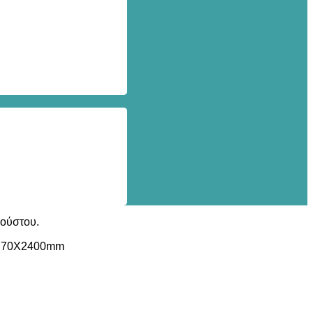
γούστου.
C 70Χ2400mm