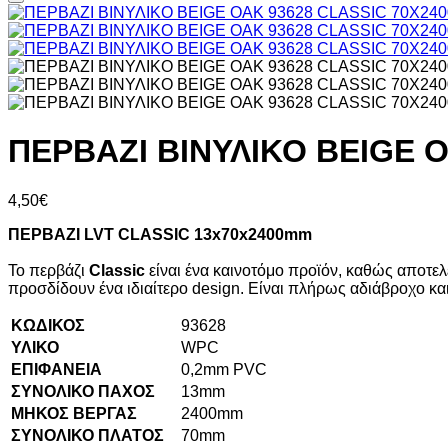
ΠΕΡΒΑΖΙ BIΝΥΛΙΚΟ BEIGE 
4,50
€
ΠΕΡΒΑΖΙ
LVT
CLASSIC
13
x
70
x
2400
mm
Το περβάζι
Classic
είναι ένα καινοτόμο προϊόν, καθώς αποτελ
προσδίδουν ένα ιδιαίτερο design. Είναι πλήρως αδιάβροχο και 
ΚΩΔΙΚΟΣ
93628
ΥΛΙΚΟ
WPC
ΕΠΙΦΑΝΕΙΑ
0,2mm PVC
ΣΥΝΟΛΙΚΟ ΠΑΧΟΣ
13mm
ΜΗΚΟΣ ΒΕΡΓΑΣ
2400mm
ΣΥΝΟΛΙΚΟ ΠΛΑΤΟΣ
70mm