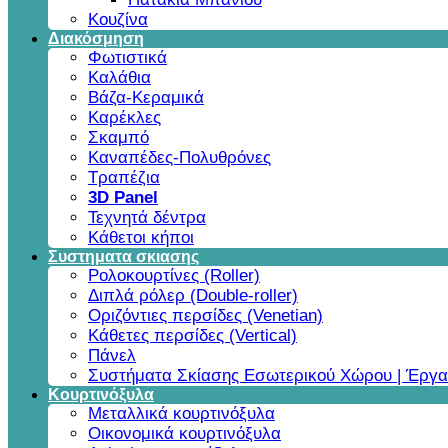
Κουζίνα
Διακόσμηση
Φωτιστικά
Καλάθια
Βάζα-Κεραμικά
Καρέκλες
Σκαμπό
Καναπέδες-Πολυθρόνες
Τραπέζια
3D Panel
Τεχνητά δέντρα
Κάθετοι κήποι
Συστηματα σκιασης
Ρολοκουρτίνες (Roller)
Διπλά ρόλερ (Double-roller)
Οριζόντιες περσίδες (Venetian)
Κάθετες περσίδες (Vertical)
Πάνελ
Συστήματα Σκίασης Εσωτερικού Χώρου | Έργα
Κουρτινόξυλα
Μεταλλικά κουρτινόξυλα
Οικονομικά κουρτινόξυλα