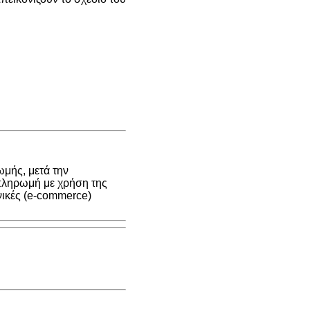
μής, μετά την
 πληρωμή με χρήση της
νικές (e-commerce)