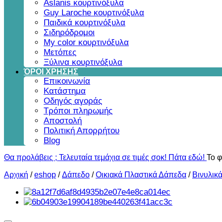
Aslanis κουρτινόξυλα
Guy Laroche κουρτινόξυλα
Παιδικά κουρτινόξυλα
Σιδηρόδρομοι
My color κουρτινόξυλα
Μετόπες
Ξύλινα κουρτινόξυλα
ΌΡΟΙ ΧΡΗΣΗΣ
Επικοινωνία
Κατάστημα
Οδηγός αγοράς
Τρόποι πληρωμής
Αποστολή
Πολιτική Απορρήτου
Blog
Θα προλάβεις ; Τελευταία τεμάχια σε τιμές σοκ! Πάτα εδώ!
Το φ
Αρχική
/
eshop
/
Δάπεδο
/
Οικιακά Πλαστικά Δάπεδα
/
Βινυλικ