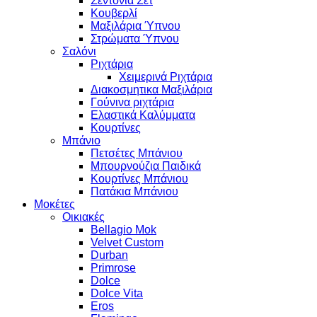
Σεντόνια Σετ
Κουβερλί
Μαξιλάρια Ύπνου
Στρώματα Ύπνου
Σαλόνι
Ριχτάρια
Χειμερινά Ριχτάρια
Διακοσμητικα Μαξιλάρια
Γούνινα ριχτάρια
Ελαστικά Καλύμματα
Κουρτίνες
Μπάνιο
Πετσέτες Μπάνιου
Μπουρνούζια Παιδικά
Κουρτίνες Μπάνιου
Πατάκια Μπάνιου
Μοκέτες
Οικιακές
Bellagio Mok
Velvet Custom
Durban
Primrose
Dolce
Dolce Vita
Eros