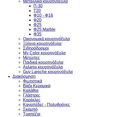
Μεταλλικά κουρτινόξυλα
Π-30
Τ20
Φ10 - Φ16
Φ20
Φ25
Φ25 Marble
Φ35
Οικονομικά κουρτινόξυλα
Ξύλινα κουρτινόξυλα
Σιδηρόδρομοι
My Color κουρτινόξυλα
Μετώπες
Παιδικά κουρτινόξυλα
Aslanis κουρτινόξυλα
Guy Laroche κουρτινόξυλα
Διακόσμηση
Φωτιστικά
Βάζα Κεραμικά
Καλάθια
Γλάστρες
Καρέκλες
Καναπέδες - Πολυθρόνες
Σκαμπό
Τραπέζια