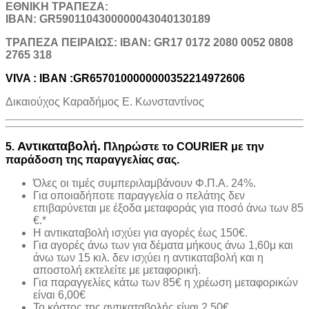
ΕΘΝΙΚΗ ΤΡΑΠΕΖΑ:
IBAN: GR5901104300000043040130189
TΡΑΠΕΖΑ ΠΕΙΡΑΙΩΣ: IBAN: GR17 0172 2080 0052 0808
2765 318
VIVA : IBAN :GR6570100000000352214972606
Δικαιούχος Καραδήμος Ε. Κωνσταντίνος
Αντικαταβολή.
5.
Πληρώστε το COURIER με την
παράδοση της παραγγελίας σας.
Όλες οι τιμές συμπεριλαμβάνουν Φ.Π.Α. 24%.
Για οποιαδήποτε παραγγελία ο πελάτης δεν
επιβαρύνεται με έξοδα μεταφοράς για ποσό άνω των 85
€.*
H αντικαταβολή ισχύει για αγορές έως 150€.
Για αγορές άνω των για δέματα μήκους άνω 1,60μ και
άνω των 15 κιλ. δεν ισχύει η αντικαταβολή και η
αποστολή εκτελείτε με μεταφορική.
Για παραγγελίες κάτω των 85€ η χρέωση μεταφορικών
είναι 6,00€
Το κόστος της αντικαταβολής είναι 2,50€.