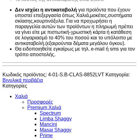
Δεν ισχύει η αντικαταβολή
για προϊόντα που έχουν
υποστεί επεξεργασία όπως Χαλιά,μοκέτες,συστήματα
σκίασης,κουρτινόξυλα. Για να προχωρήσει η
παραγγελία αυτών των προϊόντων η πληρωμή πρέπει
να γίνει είτε με πιστωτική-χρωστική κάρτα ή κατάθεση
σε λογαριασμό το 40% του ποσού και το υπόλοιπο με
αντικαταβολή.(εξαιρούνται δέματα μεγάλου όγκου).
Θα ειδοποιηθείτε εγκαίρως με τηλ. e-mail ή sms για τον
τρόπο αποστολής.
Κωδικός προϊόντος:
4-01-S.B-CLAS-8852LVT
Κατηγορία:
Βινυλικά περβάζια
Κατηγορίες
Χαλιά
Προσφορές
Premium Χαλιά
Spectrum
Limba Shaggy
Mancini
Masai Shaggy
Prime