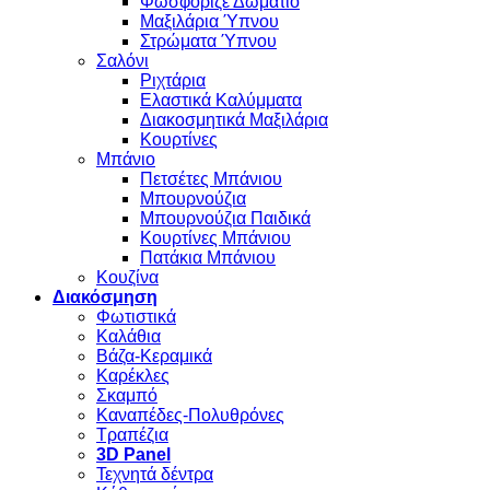
Φωσφοριζέ Δωμάτιο
Μαξιλάρια Ύπνου
Στρώματα Ύπνου
Σαλόνι
Ριχτάρια
Ελαστικά Καλύμματα
Διακοσμητικά Μαξιλάρια
Κουρτίνες
Μπάνιο
Πετσέτες Μπάνιου
Μπουρνούζια
Μπουρνούζια Παιδικά
Κουρτίνες Μπάνιου
Πατάκια Μπάνιου
Κουζίνα
Διακόσμηση
Φωτιστικά
Καλάθια
Βάζα-Κεραμικά
Καρέκλες
Σκαμπό
Καναπέδες-Πολυθρόνες
Τραπέζια
3D Panel
Τεχνητά δέντρα