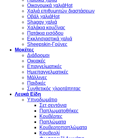
Οικονομικά χαλιά
Χαλιά επιθυμητών διαστάσεων
Οβάλ χαλιά
Shaggy χαλιά
Χαλάκια κουζίνας
Πατάκια εισόδου
Εκκλησιαστικά χαλιά
Sheepskin-Γούνες
Μοκέτες
Διάδρομοι
Οικιακές
Επαγγελματικές
Ημιεπαγγελματικές
Μάλλινες
Παιδικές
Συνθετικός χλοοτάπητας
Λευκά Είδη
Υπνοδωμάτιο
Σετ σεντόνια
Παπλωματοθήκες
Κουβέρτες
Παπλώματα
Κουβερτοπαπλώματα
Κουβερλί