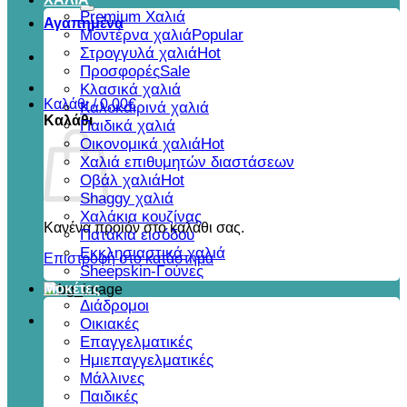
για:
Premium Χαλιά
Αγαπημένα
Μοντέρνα χαλιά
Στρογγυλά χαλιά
Προσφορές
Κλασικά χαλιά
Καλάθι /
0,00
€
Καλοκαιρινά χαλιά
Καλάθι
Παιδικά χαλιά
Οικονομικά χαλιά
Χαλιά επιθυμητών διαστάσεων
Οβάλ χαλιά
Shaggy χαλιά
Χαλάκια κουζίνας
Κανένα προϊόν στο καλάθι σας.
Πατάκια εισόδου
Εκκλησιαστικά χαλιά
Επιστροφή στο κατάστημα
Sheepskin-Γούνες
Μοκέτες
Διάδρομοι
Οικιακές
Επαγγελματικές
Ημιεπαγγελματικές
Μάλλινες
Παιδικές