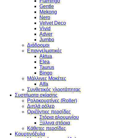
Flamingo
Gentle
Mekong
Nero
Velvet Deco
Vivid
Adver
Jumbo
Διάδρομοι
Επαγγελματικές
Aktua
Elea
Taurus
Bingo
Μάλλινες Μοκέτες
Alfa
Συνθετικός χλοοτάπητας
Συστήματα σκίασης
Ρολοκουρτίνες (Roller)
Διπλά ρόλερ
Οριζόντιες περσίδες
Στόρια αλουμινίου
Ξύλινα στόρια
Κάθετες περσίδες
Κουρτινόξυλα