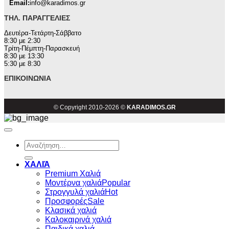
Email:
info@karadimos.gr
ΤΗΛ. ΠΑΡΑΓΓΕΛΊΕΣ
Δευτέρα-Τετάρτη-Σάββατο
8:30 με 2:30
Τρίτη-Πέμπτη-Παρασκευή
8:30 με 13:30
5:30 με 8:30
ΕΠΙΚΟΙΝΩΝΊΑ
© Copyright 2010-2026 ©
KARADIMOS.GR
Αναζήτηση
για:
ΧΑΛΙΆ
Premium Χαλιά
Μοντέρνα χαλιά
Στρογγυλά χαλιά
Προσφορές
Κλασικά χαλιά
Καλοκαιρινά χαλιά
Παιδικά χαλιά