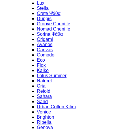
Lux
Stella
Crete Ψάθα
Duppis
Groove Chenille
Nomad Chenille
Sorina Ψάθα
Origami
Avanos
Canvas
Comodo
Eco
Flox
Kaiko
Lotus Summer
Naturel
Oria
Refold
Sahara
Sand
Urban Cotton Kilim
Venice
Brighton
Ribella
Genova