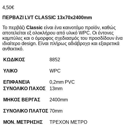
4,50
€
ΠΕΡΒΑΖΙ
LVT
CLASSIC
13
x
70
x
2400
mm
Το περβάζι
Classic
είναι ένα καινοτόμο προϊόν, καθώς
αποτελείται εξ ολοκλήρου από υλικό WPC. Οι έντονες
καμπύλες και ο όμορφος σχεδιασμός του προσδίδουν ένα
ιδιαίτερο design. Είναι πλήρως αδιάβροχο και εξαιρετικά
ανθεκτικό.
ΚΩΔΙΚΟΣ
8852
ΥΛΙΚΟ
WPC
ΕΠΙΦΑΝΕΙΑ
0,2mm PVC
ΣΥΝΟΛΙΚΟ ΠΑΧΟΣ
13mm
ΜΗΚΟΣ ΒΕΡΓΑΣ
2400mm
ΣΥΝΟΛΙΚΟ ΠΛΑΤΟΣ
70mm
ΜΟΝ. ΜΕΤΡΗΣΗΣ
ΤΡΕΧΟΝ ΜΕΤΡΟ