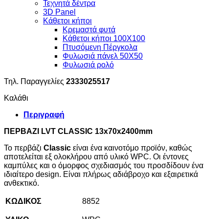
Τεχνητά δέντρα
3D Panel
Κάθετοι κήποι
Κρεμαστά φυτά
Κάθετοι κήποι 100Χ100
Πτυσόμενη Πέργκολα
Φυλωσιά πάνελ 50Χ50
Φυλωσιά ρολό
Τηλ. Παραγγελίες
2333025517
Καλάθι
Περιγραφή
ΠΕΡΒΑΖΙ
LVT
CLASSIC
13
x
70
x
2400
mm
Το περβάζι
Classic
είναι ένα καινοτόμο προϊόν, καθώς
αποτελείται εξ ολοκλήρου από υλικό WPC. Οι έντονες
καμπύλες και ο όμορφος σχεδιασμός του προσδίδουν ένα
ιδιαίτερο design. Είναι πλήρως αδιάβροχο και εξαιρετικά
ανθεκτικό.
ΚΩΔΙΚΟΣ
8852