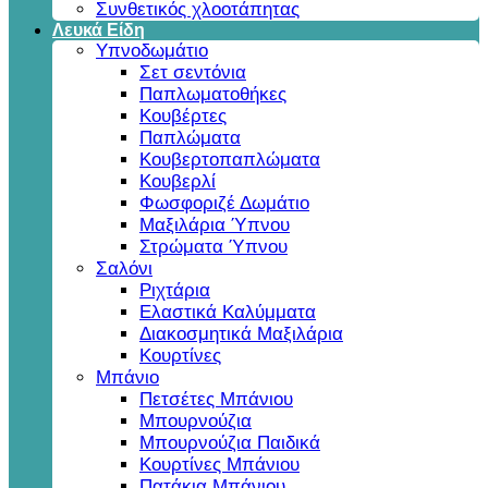
Συνθετικός χλοοτάπητας
Λευκά Είδη
Υπνοδωμάτιο
Σετ σεντόνια
Παπλωματοθήκες
Κουβέρτες
Παπλώματα
Κουβερτοπαπλώματα
Κουβερλί
Φωσφοριζέ Δωμάτιο
Μαξιλάρια Ύπνου
Στρώματα Ύπνου
Σαλόνι
Ριχτάρια
Ελαστικά Καλύμματα
Διακοσμητικά Μαξιλάρια
Κουρτίνες
Μπάνιο
Πετσέτες Μπάνιου
Μπουρνούζια
Μπουρνούζια Παιδικά
Κουρτίνες Μπάνιου
Πατάκια Μπάνιου