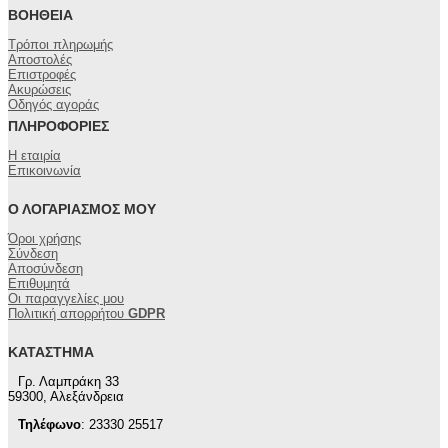
ΒΟΉΘΕΙΑ
Τρόποι πληρωμής
Αποστολές
Επιστροφές
Ακυρώσεις
Οδηγός αγοράς
ΠΛΗΡΟΦΟΡΊΕΣ
Η εταιρία
Επικοινωνία
Ο ΛΟΓΑΡΙΑΣΜΌΣ ΜΟΥ
Όροι χρήσης
Σύνδεση
Αποσύνδεση
Επιθυμητά
Οι παραγγελίες μου
Πολιτική απορρήτου
GDPR
ΚΑΤΆΣΤΗΜΑ
Γρ. Λαμπράκη 33
59300, Αλεξάνδρεια
Τηλέφωνο
: 23330 25517