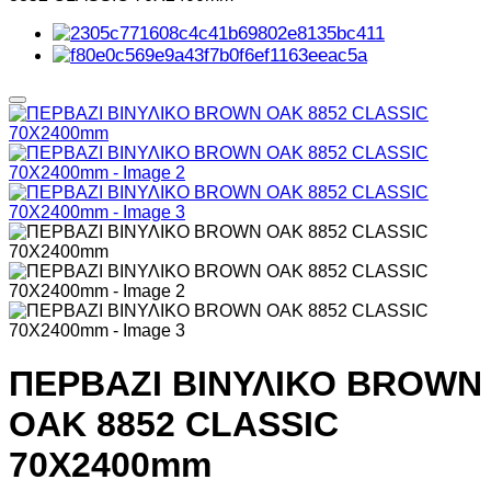
ΠΕΡΒΑΖΙ BIΝΥΛΙΚΟ BROWN
OAK 8852 CLASSIC
70Χ2400mm