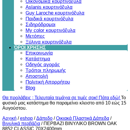
Οικονομικά κουρτινόξυλα
Aslanis κουρτινόξυλα
Guy Laroche κουρτινόξυλα
Παιδικά κουρτινόξυλα
Σιδηρόδρομοι
My color κουρτινόξυλα
Μετόπες
Ξύλινα κουρτινόξυλα
ΌΡΟΙ ΧΡΗΣΗΣ
Επικοινωνία
Κατάστημα
Οδηγός αγοράς
Τρόποι πληρωμής
Αποστολή
Πολιτική Απορρήτου
Blog
Θα προλάβεις ; Τελευταία τεμάχια σε τιμές σοκ! Πάτα εδώ!
Το
φυσικό μας κατάστημα θα παραμείνει κλειστο από 10 εώς 15
Αυγούστου.
Αρχική
/
eshop
/
Δάπεδο
/
Οικιακά Πλαστικά Δάπεδα
/
Βινυλικά περβάζια
/
ΠΕΡΒΑΖΙ BIΝΥΛΙΚΟ BROWN OAK
8852 CLASSIC 70Χ2400mm