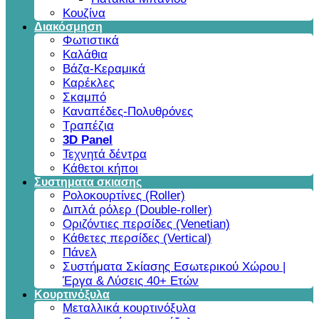
Κουζίνα
Διακόσμηση
Φωτιστικά
Καλάθια
Βάζα-Κεραμικά
Καρέκλες
Σκαμπό
Καναπέδες-Πολυθρόνες
Τραπέζια
3D Panel
Τεχνητά δέντρα
Κάθετοι κήποι
Συστηματα σκιασης
Ρολοκουρτίνες (Roller)
Διπλά ρόλερ (Double-roller)
Οριζόντιες περσίδες (Venetian)
Κάθετες περσίδες (Vertical)
Πάνελ
Συστήματα Σκίασης Εσωτερικού Χώρου |
Έργα & Λύσεις 40+ Ετών
Κουρτινόξυλα
Μεταλλικά κουρτινόξυλα