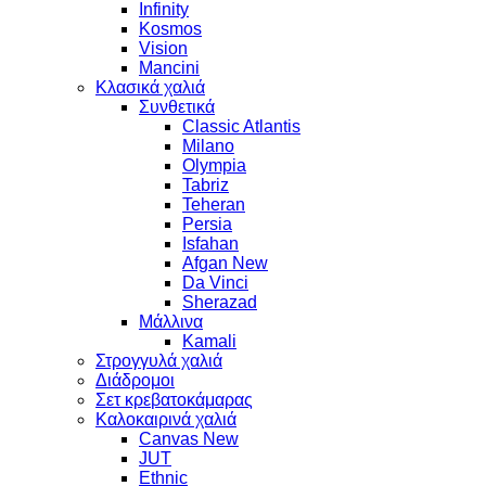
Infinity
Kosmos
Vision
Mancini
Κλασικά χαλιά
Συνθετικά
Classic Atlantis
Milano
Olympia
Tabriz
Teheran
Persia
Isfahan
Afgan New
Da Vinci
Sherazad
Μάλλινα
Kamali
Στρογγυλά χαλιά
Διάδρομοι
Σετ κρεβατοκάμαρας
Καλοκαιρινά χαλιά
Canvas New
JUT
Ethnic