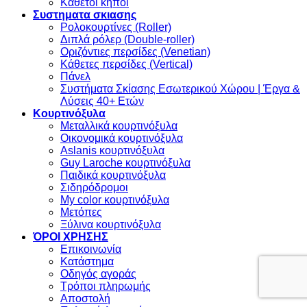
Κάθετοι κήποι
Συστηματα σκιασης
Ρολοκουρτίνες (Roller)
Διπλά ρόλερ (Double-roller)
Οριζόντιες περσίδες (Venetian)
Κάθετες περσίδες (Vertical)
Πάνελ
Συστήματα Σκίασης Εσωτερικού Χώρου | Έργα &
Λύσεις 40+ Ετών
Κουρτινόξυλα
Μεταλλικά κουρτινόξυλα
Οικονομικά κουρτινόξυλα
Aslanis κουρτινόξυλα
Guy Laroche κουρτινόξυλα
Παιδικά κουρτινόξυλα
Σιδηρόδρομοι
My color κουρτινόξυλα
Μετόπες
Ξύλινα κουρτινόξυλα
ΌΡΟΙ ΧΡΗΣΗΣ
Επικοινωνία
Κατάστημα
Οδηγός αγοράς
Τρόποι πληρωμής
Αποστολή