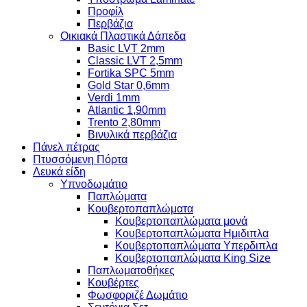
Προφίλ
Περβάζια
Οικιακά Πλαστικά Δάπεδα
Basic LVT 2mm
Classic LVT 2,5mm
Fortika SPC 5mm
Gold Star 0,6mm
Verdi 1mm
Atlantic 1,90mm
Trento 2,80mm
Βινυλικά περβάζια
Πάνελ πέτρας
Πτυσσόμενη Πόρτα
Λευκά είδη
Υπνοδωμάτιο
Παπλώματα
Κουβερτοπαπλώματα
Κουβερτοπαπλώματα μονά
Κουβερτοπαπλώματα Ημιδιπλα
Κουβερτοπαπλώματα Υπερδιπλα
Κουβερτοπαπλώματα King Size
Παπλωματοθήκες
Κουβέρτες
Φωσφοριζέ Δωμάτιο