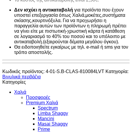
Δεν ισχύει η αντικαταβολή
για προϊόντα που έχουν
υποστεί επεξεργασία όπως Χαλιά,μοκέτες,συστήματα
σκίασης,κουρτινόξυλα. Για να προχωρήσει η
παραγγελία αυτών των προϊόντων η πληρωμή πρέπει
να γίνει είτε με πιστωτική-χρωστική κάρτα ή κατάθεση
σε λογαριασμό το 40% του ποσού και το υπόλοιπο με
αντικαταβολή.(εξαιρούνται δέματα μεγάλου όγκου).
Θα ειδοποιηθείτε εγκαίρως με τηλ. e-mail ή sms για τον
τρόπο αποστολής.
Κωδικός προϊόντος:
4-01-S.B-CLAS-810084LVT
Κατηγορία:
Βινυλικά περβάζια
Κατηγορίες
Χαλιά
Προσφορές
Premium Χαλιά
Spectrum
Limba Shaggy
Mancini
Masai Shaggy
Prime