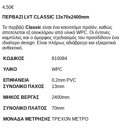
4,50
€
ΠΕΡΒΑΖΙ
LVT
CLASSIC
13
x
70
x
2400
mm
Το περβάζι
Classic
είναι ένα καινοτόμο προϊόν, καθώς
αποτελείται εξ ολοκλήρου από υλικό WPC. Οι έντονες
καμπύλες και ο όμορφος σχεδιασμός του προσδίδουν ένα
ιδιαίτερο design. Είναι πλήρως αδιάβροχο και εξαιρετικά
ανθεκτικό.
ΚΩΔΙΚΟΣ
810084
ΥΛΙΚΟ
WPC
ΕΠΙΦΑΝΕΙΑ
0,2mm PVC
ΣΥΝΟΛΙΚΟ ΠΑΧΟΣ
13mm
ΜΗΚΟΣ ΒΕΡΓΑΣ
2400mm
ΣΥΝΟΛΙΚΟ ΠΛΑΤΟΣ
70mm
ΜΟΝΑΔΑ ΜΕΤΡΗΣΗΣ
ΤΡΕΧΟΝ ΜΕΤΡΟ