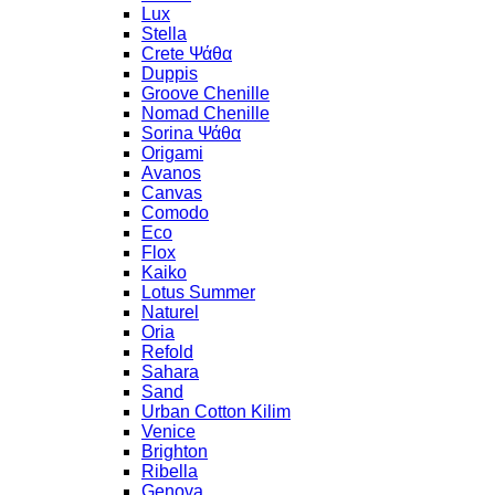
Lux
Stella
Crete Ψάθα
Duppis
Groove Chenille
Nomad Chenille
Sorina Ψάθα
Origami
Avanos
Canvas
Comodo
Eco
Flox
Kaiko
Lotus Summer
Naturel
Oria
Refold
Sahara
Sand
Urban Cotton Kilim
Venice
Brighton
Ribella
Genova