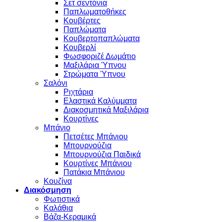
Σετ σεντόνια
Παπλωματοθήκες
Κουβέρτες
Παπλώματα
Κουβερτοπαπλώματα
Κουβερλί
Φωσφοριζέ Δωμάτιο
Μαξιλάρια Ύπνου
Στρώματα Ύπνου
Σαλόνι
Ριχτάρια
Ελαστικά Καλύμματα
Διακοσμητικά Μαξιλάρια
Κουρτίνες
Μπάνιο
Πετσέτες Μπάνιου
Μπουρνούζια
Μπουρνούζια Παιδικά
Κουρτίνες Μπάνιου
Πατάκια Μπάνιου
Κουζίνα
Διακόσμηση
Φωτιστικά
Καλάθια
Βάζα-Κεραμικά