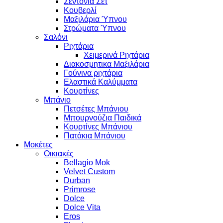
Σεντόνια Σετ
Κουβερλί
Μαξιλάρια Ύπνου
Στρώματα Ύπνου
Σαλόνι
Ριχτάρια
Χειμερινά Ριχτάρια
Διακοσμητικα Μαξιλάρια
Γούνινα ριχτάρια
Ελαστικά Καλύμματα
Κουρτίνες
Μπάνιο
Πετσέτες Μπάνιου
Μπουρνούζια Παιδικά
Κουρτίνες Μπάνιου
Πατάκια Μπάνιου
Μοκέτες
Οικιακές
Bellagio Mok
Velvet Custom
Durban
Primrose
Dolce
Dolce Vita
Eros