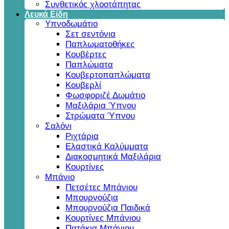
Συνθετικός χλοοτάπητας
Λευκά Είδη
Υπνοδωμάτιο
Σετ σεντόνια
Παπλωματοθήκες
Κουβέρτες
Παπλώματα
Κουβερτοπαπλώματα
Κουβερλί
Φωσφοριζέ Δωμάτιο
Μαξιλάρια Ύπνου
Στρώματα Ύπνου
Σαλόνι
Ριχτάρια
Ελαστικά Καλύμματα
Διακοσμητικά Μαξιλάρια
Κουρτίνες
Μπάνιο
Πετσέτες Μπάνιου
Μπουρνούζια
Μπουρνούζια Παιδικά
Κουρτίνες Μπάνιου
Πατάκια Μπάνιου