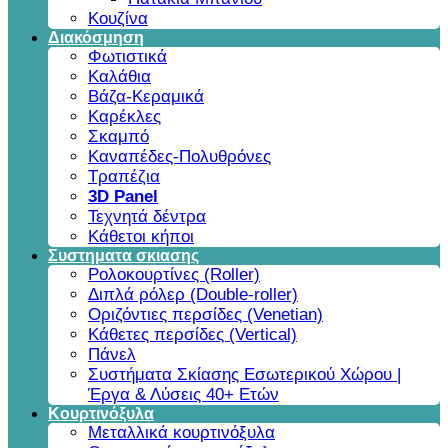
Κουζίνα
Διακόσμηση
Φωτιστικά
Καλάθια
Βάζα-Κεραμικά
Καρέκλες
Σκαμπό
Καναπέδες-Πολυθρόνες
Τραπέζια
3D Panel
Τεχνητά δέντρα
Κάθετοι κήποι
Συστηματα σκιασης
Ρολοκουρτίνες (Roller)
Διπλά ρόλερ (Double-roller)
Οριζόντιες περσίδες (Venetian)
Κάθετες περσίδες (Vertical)
Πάνελ
Συστήματα Σκίασης Εσωτερικού Χώρου |
Έργα & Λύσεις 40+ Ετών
Κουρτινόξυλα
Μεταλλικά κουρτινόξυλα