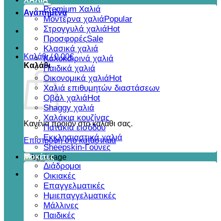
για:
Premium Χαλιά
Αγαπημένα
Μοντέρνα χαλιά
Στρογγυλά χαλιά
Προσφορές
Κλασικά χαλιά
Καλάθι /
0,00
€
Καλοκαιρινά χαλιά
Καλάθι
Παιδικά χαλιά
Οικονομικά χαλιά
Χαλιά επιθυμητών διαστάσεων
Οβάλ χαλιά
Shaggy χαλιά
Χαλάκια κουζίνας
Κανένα προϊόν στο καλάθι σας.
Πατάκια εισόδου
Εκκλησιαστικά χαλιά
Επιστροφή στο κατάστημα
Sheepskin-Γούνες
Μοκέτες
Διάδρομοι
Οικιακές
Επαγγελματικές
Ημιεπαγγελματικές
Μάλλινες
Παιδικές