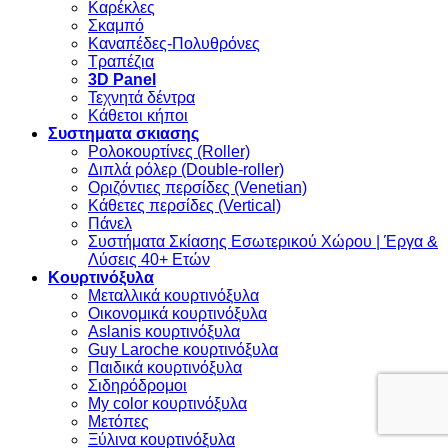
Καρέκλες
Σκαμπό
Καναπέδες-Πολυθρόνες
Τραπέζια
3D Panel
Τεχνητά δέντρα
Κάθετοι κήποι
Συστηματα σκιασης
Ρολοκουρτίνες (Roller)
Διπλά ρόλερ (Double-roller)
Οριζόντιες περσίδες (Venetian)
Κάθετες περσίδες (Vertical)
Πάνελ
Συστήματα Σκίασης Εσωτερικού Χώρου | Έργα &
Λύσεις 40+ Ετών
Κουρτινόξυλα
Μεταλλικά κουρτινόξυλα
Οικονομικά κουρτινόξυλα
Aslanis κουρτινόξυλα
Guy Laroche κουρτινόξυλα
Παιδικά κουρτινόξυλα
Σιδηρόδρομοι
My color κουρτινόξυλα
Μετόπες
Ξύλινα κουρτινόξυλα