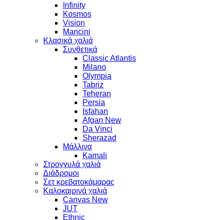
Infinity
Kosmos
Vision
Mancini
Κλασικά χαλιά
Συνθετικά
Classic Atlantis
Milano
Olympia
Tabriz
Teheran
Persia
Isfahan
Afgan New
Da Vinci
Sherazad
Μάλλινα
Kamali
Στρογγυλά χαλιά
Διάδρομοι
Σετ κρεβατοκάμαρας
Καλοκαιρινά χαλιά
Canvas New
JUT
Ethnic