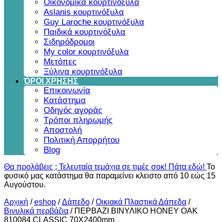
Οικονομικά κουρτινόξυλα
Aslanis κουρτινόξυλα
Guy Laroche κουρτινόξυλα
Παιδικά κουρτινόξυλα
Σιδηρόδρομοι
My color κουρτινόξυλα
Μετόπες
Ξύλινα κουρτινόξυλα
ΌΡΟΙ ΧΡΗΣΗΣ
Επικοινωνία
Κατάστημα
Οδηγός αγοράς
Τρόποι πληρωμής
Αποστολή
Πολιτική Απορρήτου
Blog
Θα προλάβεις ; Τελευταία τεμάχια σε τιμές σοκ! Πάτα εδώ!
Το
φυσικό μας κατάστημα θα παραμείνει κλειστο από 10 εώς 15
Αυγούστου.
Αρχική
/
eshop
/
Δάπεδο
/
Οικιακά Πλαστικά Δάπεδα
/
Βινυλικά περβάζια
/
ΠΕΡΒΑΖΙ BIΝΥΛΙΚΟ HONEY OAK
810084 CLASSIC 70Χ2400mm