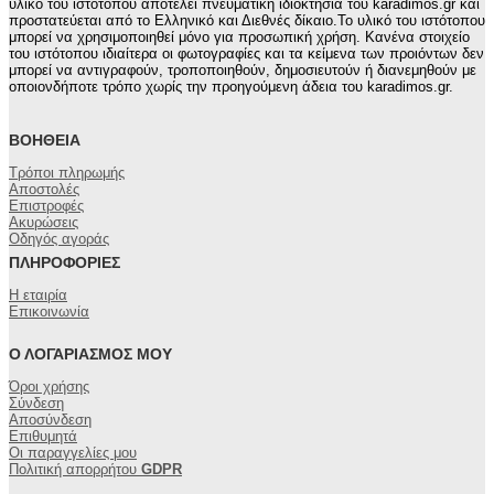
υλικό του ιστότοπου αποτελεί πνευματική ιδιοκτησία του karadimos.gr και
προστατεύεται από το Ελληνικό και Διεθνές δίκαιο.Το υλικό του ιστότοπου
μπορεί να χρησιμοποιηθεί μόνο για προσωπική χρήση. Κανένα στοιχείο
του ιστότοπου ιδιαίτερα οι φωτογραφίες και τα κείμενα των προιόντων δεν
μπορεί να αντιγραφούν, τροποποιηθούν, δημοσιευτούν ή διανεμηθούν με
οποιονδήποτε τρόπο χωρίς την προηγούμενη άδεια του karadimos.gr.
ΒΟΉΘΕΙΑ
Τρόποι πληρωμής
Αποστολές
Επιστροφές
Ακυρώσεις
Οδηγός αγοράς
ΠΛΗΡΟΦΟΡΊΕΣ
Η εταιρία
Επικοινωνία
Ο ΛΟΓΑΡΙΑΣΜΌΣ ΜΟΥ
Όροι χρήσης
Σύνδεση
Αποσύνδεση
Επιθυμητά
Οι παραγγελίες μου
Πολιτική απορρήτου
GDPR