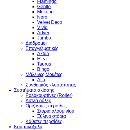
Flamingo
Gentle
Mekong
Nero
Velvet Deco
Vivid
Adver
Jumbo
Διάδρομοι
Επαγγελματικές
Aktua
Elea
Taurus
Bingo
Μάλλινες Μοκέτες
Alfa
Συνθετικός χλοοτάπητας
Συστήματα σκίασης
Ρολοκουρτίνες (Roller)
Διπλά ρόλερ
Οριζόντιες περσίδες
Στόρια αλουμινίου
Ξύλινα στόρια
Κάθετες περσίδες
Κουρτινόξυλα