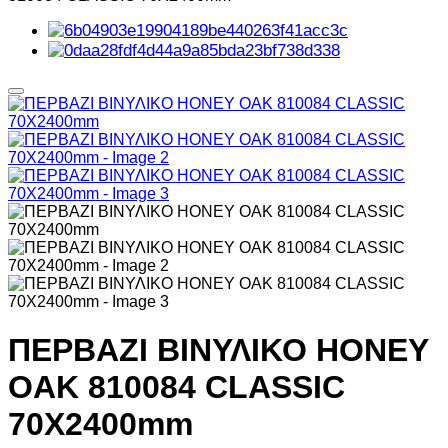
ΠΕΡΒΑΖΙ BIΝΥΛΙΚΟ HONEY
OAK 810084 CLASSIC
70Χ2400mm