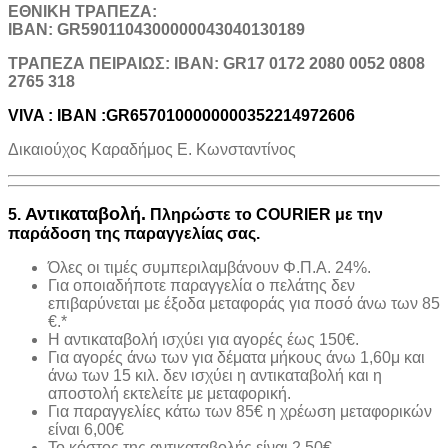
ΕΘΝΙΚΗ ΤΡΑΠΕΖΑ:
IBAN: GR5901104300000043040130189
TΡΑΠΕΖΑ ΠΕΙΡΑΙΩΣ: IBAN: GR17 0172 2080 0052 0808
2765 318
VIVA : IBAN :GR6570100000000352214972606
Δικαιούχος Καραδήμος Ε. Κωνσταντίνος
Αντικαταβολή.
5.
Πληρώστε το COURIER με την
παράδοση της παραγγελίας σας.
Όλες οι τιμές συμπεριλαμβάνουν Φ.Π.Α. 24%.
Για οποιαδήποτε παραγγελία ο πελάτης δεν
επιβαρύνεται με έξοδα μεταφοράς για ποσό άνω των 85
€.*
H αντικαταβολή ισχύει για αγορές έως 150€.
Για αγορές άνω των για δέματα μήκους άνω 1,60μ και
άνω των 15 κιλ. δεν ισχύει η αντικαταβολή και η
αποστολή εκτελείτε με μεταφορική.
Για παραγγελίες κάτω των 85€ η χρέωση μεταφορικών
είναι 6,00€
Το κόστος της αντικαταβολής είναι 2,50€.