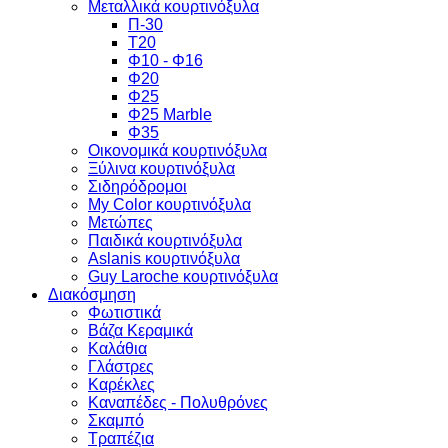
Μεταλλικά κουρτινόξυλα
Π-30
Τ20
Φ10 - Φ16
Φ20
Φ25
Φ25 Marble
Φ35
Οικονομικά κουρτινόξυλα
Ξύλινα κουρτινόξυλα
Σιδηρόδρομοι
My Color κουρτινόξυλα
Μετώπες
Παιδικά κουρτινόξυλα
Aslanis κουρτινόξυλα
Guy Laroche κουρτινόξυλα
Διακόσμηση
Φωτιστικά
Βάζα Κεραμικά
Καλάθια
Γλάστρες
Καρέκλες
Καναπέδες - Πολυθρόνες
Σκαμπό
Τραπέζια