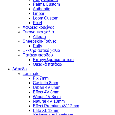
Palma Custom
Authentic
Linear
Loom Custom
Pixel
Χαλάκια κουζίνας
Οικονομικά χαλιά
Allegra
Sheepskin-Γούνες
Puffy
Εκκλησιαστικά χαλιά
Πατάκια εισόδου
Επαγγελματικά ταπέτα
Οικιακά πατάκια
Δάπεδο
Laminate
Fix 7mm
Castello 8mm
Urban 4V 8mm
Effect 4V 8mm
Wings 4V 8mm
Natural 4V 10mm
Effect Premium 4V 12mm
Elite XL 12mm