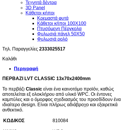
Τεχνητά δέντρα
3D Panel
Κάθετοι κήποι
Κρεμαστά φυτά
Κάθετοι κήποι 100Χ100
Πτυσόμενη Πέργκολα
Φυλωσιά πάνελ 50Χ50
Φυλωσιά ρολό
Τηλ. Παραγγελίες
2333025517
Καλάθι
Περιγραφή
ΠΕΡΒΑΖΙ
LVT
CLASSIC
13
x
70
x
2400
mm
Το περβάζι
Classic
είναι ένα καινοτόμο προϊόν, καθώς
αποτελείται εξ ολοκλήρου από υλικό WPC. Οι έντονες
καμπύλες και ο όμορφος σχεδιασμός του προσδίδουν ένα
ιδιαίτερο design. Είναι πλήρως αδιάβροχο και εξαιρετικά
ανθεκτικό.
ΚΩΔΙΚΟΣ
810084