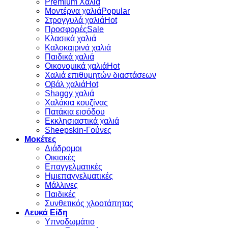
Premium Χαλιά
Μοντέρνα χαλιά
Στρογγυλά χαλιά
Προσφορές
Κλασικά χαλιά
Καλοκαιρινά χαλιά
Παιδικά χαλιά
Οικονομικά χαλιά
Χαλιά επιθυμητών διαστάσεων
Οβάλ χαλιά
Shaggy χαλιά
Χαλάκια κουζίνας
Πατάκια εισόδου
Εκκλησιαστικά χαλιά
Sheepskin-Γούνες
Μοκέτες
Διάδρομοι
Οικιακές
Επαγγελματικές
Ημιεπαγγελματικές
Μάλλινες
Παιδικές
Συνθετικός χλοοτάπητας
Λευκά Είδη
Υπνοδωμάτιο