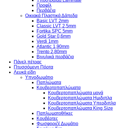
Υπόστρωμα Laminate
Προφίλ
Περβάζια
Οικιακά Πλαστικά Δάπεδα
Basic LVT 2mm
Classic LVT 2,5mm
Fortika SPC 5mm
Gold Star 0,6mm
Verdi 1mm
Atlantic 1,90mm
Trento 2,80mm
Βινυλικά περβάζια
Πάνελ πέτρας
Πτυσσόμενη Πόρτα
Λευκά είδη
Υπνοδωμάτιο
Παπλώματα
Κουβερτοπαπλώματα
Κουβερτοπαπλώματα μονά
Κουβερτοπαπλώματα Ημιδιπλα
Κουβερτοπαπλώματα Υπερδιπλα
Κουβερτοπαπλώματα King Size
Παπλωματοθήκες
Κουβέρτες
Φωσφοριζέ Δωμάτιο