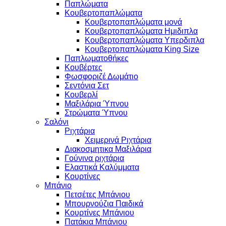
Παπλώματα
Κουβερτοπαπλώματα
Κουβερτοπαπλώματα μονά
Κουβερτοπαπλώματα Ημιδιπλα
Κουβερτοπαπλώματα Υπερδιπλα
Κουβερτοπαπλώματα King Size
Παπλωματοθήκες
Κουβέρτες
Φωσφοριζέ Δωμάτιο
Σεντόνια Σετ
Κουβερλί
Μαξιλάρια Ύπνου
Στρώματα Ύπνου
Σαλόνι
Ριχτάρια
Χειμερινά Ριχτάρια
Διακοσμητικα Μαξιλάρια
Γούνινα ριχτάρια
Ελαστικά Καλύμματα
Κουρτίνες
Μπάνιο
Πετσέτες Μπάνιου
Μπουρνούζια Παιδικά
Κουρτίνες Μπάνιου
Πατάκια Μπάνιου