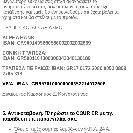
μεγαλύτερη ευκολία σας απλά αναγράψατε το
ονοματεπώνυμό σας σαν αιτιολογία στην απόδειξη
κατάθεσης και εμείς θα ενημερωθούμε ότι έχετε βάλει τα
χρήματα και θα στείλουμε το προϊόν.
ΤΡΑΠΕΖΙΚOI ΛΟΓΑΡΙΑΣΜΟΙ
ALPHA BANK:
IBAN: GR9601405860586002002002639
ΕΘΝΙΚΗ ΤΡΑΠΕΖΑ:
IBAN: GR5901104300000043040130189
TΡΑΠΕΖΑ ΠΕΙΡΑΙΩΣ: IBAN: GR17 0172 2080 0052 0808
2765 318
VIVA : IBAN :GR6570100000000352214972606
Δικαιούχος Καραδήμος Ε. Κωνσταντίνος
Αντικαταβολή.
5.
Πληρώστε το COURIER με την
παράδοση της παραγγελίας σας.
Όλες οι τιμές συμπεριλαμβάνουν Φ.Π.Α. 24%.