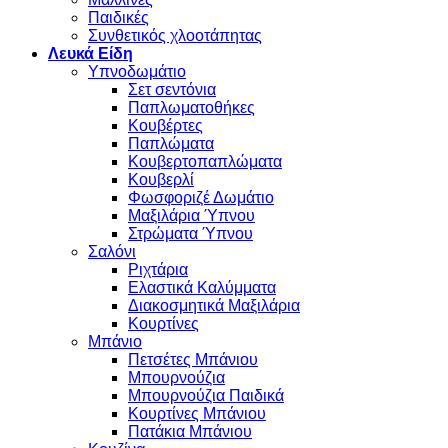
Παιδικές
Συνθετικός χλοοτάπητας
Λευκά Είδη
Υπνοδωμάτιο
Σετ σεντόνια
Παπλωματοθήκες
Κουβέρτες
Παπλώματα
Κουβερτοπαπλώματα
Κουβερλί
Φωσφοριζέ Δωμάτιο
Μαξιλάρια Ύπνου
Στρώματα Ύπνου
Σαλόνι
Ριχτάρια
Ελαστικά Καλύμματα
Διακοσμητικά Μαξιλάρια
Κουρτίνες
Μπάνιο
Πετσέτες Μπάνιου
Μπουρνούζια
Μπουρνούζια Παιδικά
Κουρτίνες Μπάνιου
Πατάκια Μπάνιου