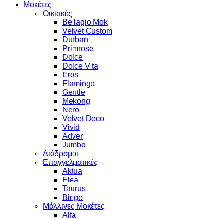
Μοκέτες
Οικιακές
Bellagio Mok
Velvet Custom
Durban
Primrose
Dolce
Dolce Vita
Eros
Flamingo
Gentle
Mekong
Nero
Velvet Deco
Vivid
Adver
Jumbo
Διάδρομοι
Επαγγελματικές
Aktua
Elea
Taurus
Bingo
Μάλλινες Μοκέτες
Alfa