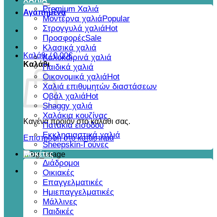
για:
Premium Χαλιά
Αγαπημένα
Μοντέρνα χαλιά
Στρογγυλά χαλιά
Προσφορές
Κλασικά χαλιά
Καλάθι /
0,00
€
Καλοκαιρινά χαλιά
Καλάθι
Παιδικά χαλιά
Οικονομικά χαλιά
Χαλιά επιθυμητών διαστάσεων
Οβάλ χαλιά
Shaggy χαλιά
Χαλάκια κουζίνας
Κανένα προϊόν στο καλάθι σας.
Πατάκια εισόδου
Εκκλησιαστικά χαλιά
Επιστροφή στο κατάστημα
Sheepskin-Γούνες
Μοκέτες
Διάδρομοι
Οικιακές
Επαγγελματικές
Ημιεπαγγελματικές
Μάλλινες
Παιδικές