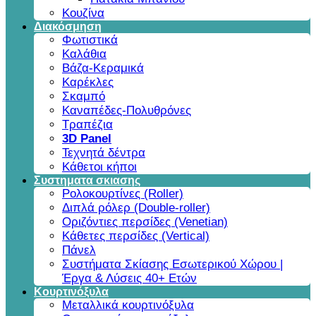
Κουζίνα
Διακόσμηση
Φωτιστικά
Καλάθια
Βάζα-Κεραμικά
Καρέκλες
Σκαμπό
Καναπέδες-Πολυθρόνες
Τραπέζια
3D Panel
Τεχνητά δέντρα
Κάθετοι κήποι
Συστηματα σκιασης
Ρολοκουρτίνες (Roller)
Διπλά ρόλερ (Double-roller)
Οριζόντιες περσίδες (Venetian)
Κάθετες περσίδες (Vertical)
Πάνελ
Συστήματα Σκίασης Εσωτερικού Χώρου |
Έργα & Λύσεις 40+ Ετών
Κουρτινόξυλα
Μεταλλικά κουρτινόξυλα