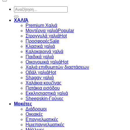
Αναζήτηση
για:
ΧΑΛΙΆ
Premium Χαλιά
Μοντέρνα χαλιά
Στρογγυλά χαλιά
Προσφορές
Κλασικά χαλιά
Καλοκαιρινά χαλιά
Παιδικά χαλιά
Οικονομικά χαλιά
Χαλιά επιθυμητών διαστάσεων
Οβάλ χαλιά
Shaggy χαλιά
Χαλάκια κουζίνας
Πατάκια εισόδου
Εκκλησιαστικά χαλιά
Sheepskin-Γούνες
Μοκέτες
Διάδρομοι
Οικιακές
Επαγγελματικές
Ημιεπαγγελματικές
Μάλλινες