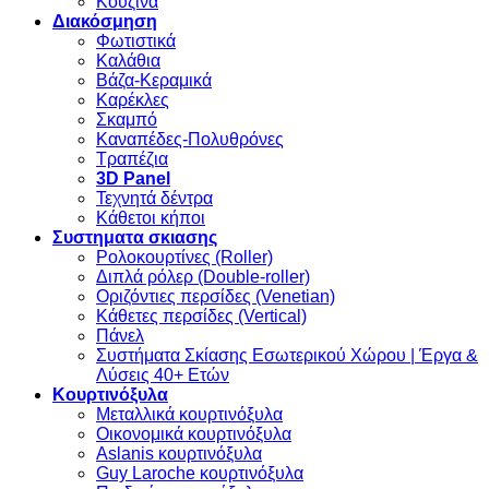
Κουζίνα
Διακόσμηση
Φωτιστικά
Καλάθια
Βάζα-Κεραμικά
Καρέκλες
Σκαμπό
Καναπέδες-Πολυθρόνες
Τραπέζια
3D Panel
Τεχνητά δέντρα
Κάθετοι κήποι
Συστηματα σκιασης
Ρολοκουρτίνες (Roller)
Διπλά ρόλερ (Double-roller)
Οριζόντιες περσίδες (Venetian)
Κάθετες περσίδες (Vertical)
Πάνελ
Συστήματα Σκίασης Εσωτερικού Χώρου | Έργα &
Λύσεις 40+ Ετών
Κουρτινόξυλα
Μεταλλικά κουρτινόξυλα
Οικονομικά κουρτινόξυλα
Aslanis κουρτινόξυλα
Guy Laroche κουρτινόξυλα