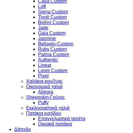
Casa Custom
Loft
Siena Custom
Tivoli Custom
Bellini Custom
Jade
Gala Custom
Jasmine
Bellagio-Custom
Ruby Custom
Palma Custom
Authentic
Linear
Loom Custom
Pixel
Χαλάκια κουζίνας
Οικονομικά χαλιά
Allegra
Sheepskin-Γούνες
Puffy
Εκκλησιαστικά χαλιά
Πατάκια εισόδου
Επαγγελματικά ταπέτα
Οικιακά πατάκια
Δάπεδο