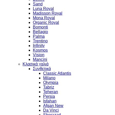
Sand
Luna Royal
Madisson Royal
Mona Royal
Organic Royal
Bomonti
Bellagio
Palma
Trentino
Infinity
Kosmos
Vision
Mancini
Κλασικά χαλιά
Συνθετικά
Classic Atlantis
Milano
Olympia
Tabriz
Teheran
Persia
Isfahan
Afgan New
Da Vinci
Sherazad