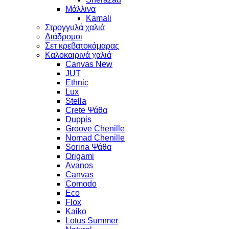
Μάλλινα
Kamali
Στρογγυλά χαλιά
Διάδρομοι
Σετ κρεβατοκάμαρας
Καλοκαιρινά χαλιά
Canvas New
JUT
Ethnic
Lux
Stella
Crete Ψάθα
Duppis
Groove Chenille
Nomad Chenille
Sorina Ψάθα
Origami
Avanos
Canvas
Comodo
Eco
Flox
Kaiko
Lotus Summer