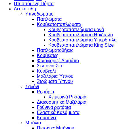
Πτυσσόμενη Πόρτα
Λευκά είδη
Υπνοδωμάτιο
Παπλώματα
Κουβερτοπαπλώματα
Κουβερτοπαπλώματα μονά
Κουβερτοπαπλώματα Ημιδιπλα
Κουβερτοπαπλώματα Υπερδιπλα
Κουβερτοπαπλώματα King Size
Παπλωματοθήκες
Κουβέρτες
Φωσφοριζέ Δωμάτιο
Σεντόνια Σετ
Κουβερλί
Μαξιλάρια Ύπνου
Στρώματα Ύπνου
Σαλόνι
Ριχτάρια
Χειμερινά Ριχτάρια
Διακοσμητικα Μαξιλάρια
Γούνινα ριχτάρια
Ελαστικά Καλύμματα
Κουρτίνες
Μπάνιο
Πετσέτες Μπάνιου