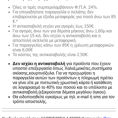
Όλες οι τιμές συμπεριλαμβάνουν Φ.Π.Α. 24%.
Για οποιαδήποτε παραγγελία ο πελάτης δεν
επιβαρύνεται με έξοδα μεταφοράς για ποσό άνω των 85
€.*
H αντικαταβολή ισχύει για αγορές έως 150€.
Για αγορές άνω των για δέματα μήκους άνω 1,60μ και
άνω των 15 κιλ. δεν ισχύει η αντικαταβολή και η
αποστολή εκτελείτε με μεταφορική.
Για παραγγελίες κάτω των 85€ η χρέωση μεταφορικών
είναι 6,00€
Το κόστος της αντικαταβολής είναι 2,50€.
Δεν ισχύει η αντικαταβολή
για προϊόντα που έχουν
υποστεί επεξεργασία όπως Χαλιά,μοκέτες,συστήματα
σκίασης,κουρτινόξυλα. Για να προχωρήσει η
παραγγελία αυτών των προϊόντων η πληρωμή πρέπει
να γίνει είτε με πιστωτική-χρωστική κάρτα ή κατάθεση
σε λογαριασμό το 40% του ποσού και το υπόλοιπο με
αντικαταβολή.(εξαιρούνται δέματα μεγάλου όγκου).
Θα ειδοποιηθείτε εγκαίρως με τηλ. e-mail ή sms για τον
τρόπο αποστολής.