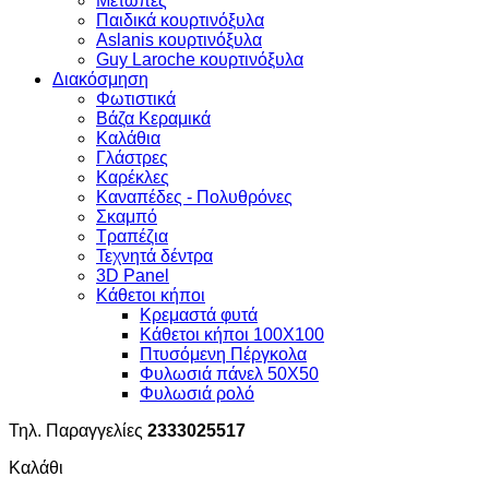
Μετώπες
Παιδικά κουρτινόξυλα
Aslanis κουρτινόξυλα
Guy Laroche κουρτινόξυλα
Διακόσμηση
Φωτιστικά
Βάζα Κεραμικά
Καλάθια
Γλάστρες
Καρέκλες
Καναπέδες - Πολυθρόνες
Σκαμπό
Τραπέζια
Τεχνητά δέντρα
3D Panel
Κάθετοι κήποι
Κρεμαστά φυτά
Κάθετοι κήποι 100Χ100
Πτυσόμενη Πέργκολα
Φυλωσιά πάνελ 50Χ50
Φυλωσιά ρολό
Τηλ. Παραγγελίες
2333025517
Καλάθι