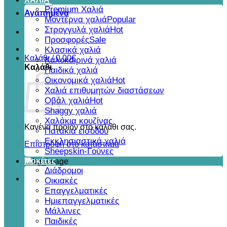
για:
Premium Χαλιά
Αγαπημένα
Μοντέρνα χαλιά
Στρογγυλά χαλιά
Προσφορές
Κλασικά χαλιά
Καλάθι /
0,00
€
Καλοκαιρινά χαλιά
Καλάθι
Παιδικά χαλιά
Οικονομικά χαλιά
Χαλιά επιθυμητών διαστάσεων
Οβάλ χαλιά
Shaggy χαλιά
Χαλάκια κουζίνας
Κανένα προϊόν στο καλάθι σας.
Πατάκια εισόδου
Εκκλησιαστικά χαλιά
Επιστροφή στο κατάστημα
Sheepskin-Γούνες
Μοκέτες
Διάδρομοι
Οικιακές
Επαγγελματικές
Ημιεπαγγελματικές
Μάλλινες
Παιδικές