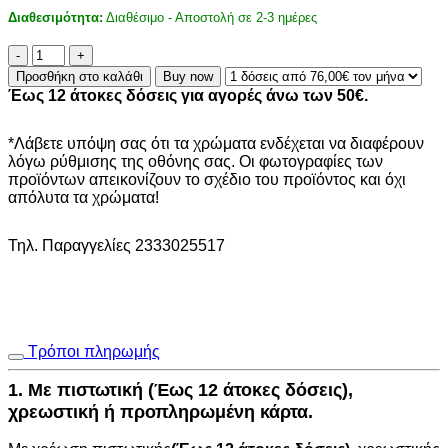
Διαθεσιμότητα:
Διαθέσιμο - Αποστολή σε 2-3 ημέρες
Ψάθα
Oria
Προσθήκη στο καλάθι
Buy now
5005
Έως 12 άτοκες δόσεις για αγορές άνω των 50€.
X
-
140
*Λάβετε υπόψη σας ότι τα χρώματα ενδέχεται να διαφέρουν
x
λόγω ρύθμισης της οθόνης σας. Οι φωτογραφίες των
200
προϊόντων απεικονίζουν το σχέδιο του προϊόντος και όχι
cm
απόλυτα τα χρώματα!
ποσότητα
Τηλ. Παραγγελίες 2333025517
Τρόποι πληρωμής
1. Με πιστωτική (Έως 12 άτοκες δόσεις),
χρεωστική ή προπληρωμένη κάρτα.