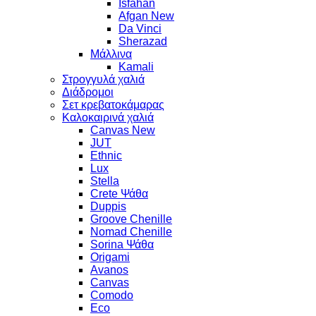
Isfahan
Afgan New
Da Vinci
Sherazad
Μάλλινα
Kamali
Στρογγυλά χαλιά
Διάδρομοι
Σετ κρεβατοκάμαρας
Καλοκαιρινά χαλιά
Canvas New
JUT
Ethnic
Lux
Stella
Crete Ψάθα
Duppis
Groove Chenille
Nomad Chenille
Sorina Ψάθα
Origami
Avanos
Canvas
Comodo
Eco