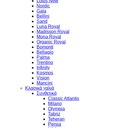
Lotus New
Nordic
Gala
Bellini
Sand
Luna Royal
Madisson Royal
Mona Royal
Organic Royal
Bomonti
Bellagio
Palma
Trentino
Infinity
Kosmos
Vision
Mancini
Κλασικά χαλιά
Συνθετικά
Classic Atlantis
Milano
Olympia
Tabriz
Teheran
Persia