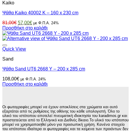
Kaiko
Ψάθα Kaiko 40002 K – 160 x 230 cm
Original
Η
81,00
€
57,00
€
με Φ.Π.Α. 24%
price
τρέχουσα
Προσθήκη στο καλάθι
was:
τιμή
81,00€.
είναι:
57,00€.
Quick View
Sand
Ψάθα Sand UT6 2668 Y – 200 x 285 cm
108,00
€
με Φ.Π.Α. 24%
Προσθήκη στο καλάθι
Οι φωτογραφίες μπορεί να έχουν αποκλίσεις στα χρώματα και αυτό
εξαρτάται από τις ρυθμίσεις της οθόνης του κάθε υπολογιστή. Όλο το
υλικό του ιστότοπου αποτελεί πνευματική ιδιοκτησία του karadimos.gr και
προστατεύεται από το Ελληνικό και Διεθνές δίκαιο.Το υλικό του ιστότοπου
μπορεί να χρησιμοποιηθεί μόνο για προσωπική χρήση. Κανένα στοιχείο
του ιστότοπου ιδιαίτερα οι φωτογραφίες και τα κείμενα των προιόντων δεν