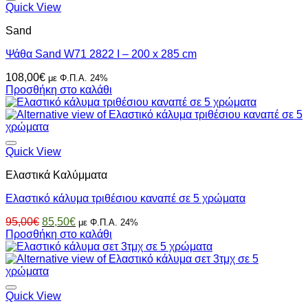
Quick View
Sand
Ψάθα Sand W71 2822 I – 200 x 285 cm
108,00
€
με Φ.Π.Α. 24%
Προσθήκη στο καλάθι
Quick View
Ελαστικά Καλύμματα
Ελαστικό κάλυμα τριθέσιου καναπέ σε 5 χρώματα
Original
Η
95,00
€
85,50
€
με Φ.Π.Α. 24%
price
τρέχουσα
Προσθήκη στο καλάθι
was:
τιμή
95,00€.
είναι:
85,50€.
Quick View