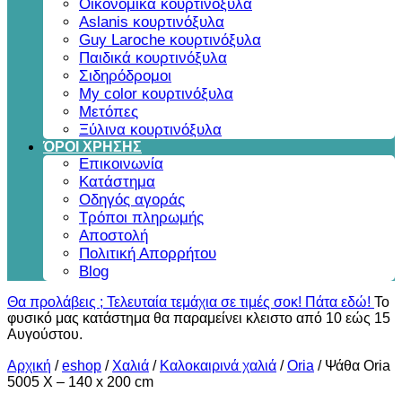
Οικονομικά κουρτινόξυλα
Aslanis κουρτινόξυλα
Guy Laroche κουρτινόξυλα
Παιδικά κουρτινόξυλα
Σιδηρόδρομοι
My color κουρτινόξυλα
Μετόπες
Ξύλινα κουρτινόξυλα
ΌΡΟΙ ΧΡΗΣΗΣ
Επικοινωνία
Κατάστημα
Οδηγός αγοράς
Τρόποι πληρωμής
Αποστολή
Πολιτική Απορρήτου
Blog
Θα προλάβεις ; Τελευταία τεμάχια σε τιμές σοκ! Πάτα εδώ!
Το
φυσικό μας κατάστημα θα παραμείνει κλειστο από 10 εώς 15
Αυγούστου.
Αρχική
/
eshop
/
Χαλιά
/
Καλοκαιρινά χαλιά
/
Oria
/
Ψάθα Oria
5005 X – 140 x 200 cm