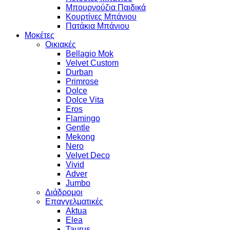
Μπουρνούζια Παιδικά
Κουρτίνες Μπάνιου
Πατάκια Μπάνιου
Μοκέτες
Οικιακές
Bellagio Mok
Velvet Custom
Durban
Primrose
Dolce
Dolce Vita
Eros
Flamingo
Gentle
Mekong
Nero
Velvet Deco
Vivid
Adver
Jumbo
Διάδρομοι
Επαγγελματικές
Aktua
Elea
Taurus