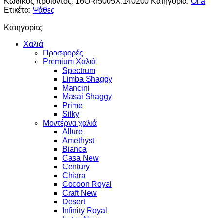
Κωδικός προϊόντος:
16ORI5005X.140200
Κατηγορία:
Oria
Ετικέτα:
Ψάθες
Κατηγορίες
Χαλιά
Προσφορές
Premium Χαλιά
Spectrum
Limba Shaggy
Mancini
Masai Shaggy
Prime
Silky
Μοντέρνα χαλιά
Allure
Amethyst
Bianca
Casa New
Century
Chiara
Cocoon Royal
Craft New
Desert
Infinity Royal