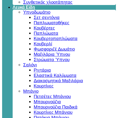
Συνθετικός χλοοτάπητας
Λευκά Είδη
Υπνοδωμάτιο
Σετ σεντόνια
Παπλωματοθήκες
Κουβέρτες
Παπλώματα
Κουβερτοπαπλώματα
Κουβερλί
Φωσφοριζέ Δωμάτιο
Μαξιλάρια Ύπνου
Στρώματα Ύπνου
Σαλόνι
Ριχτάρια
Ελαστικά Καλύμματα
Διακοσμητικά Μαξιλάρια
Κουρτίνες
Μπάνιο
Πετσέτες Μπάνιου
Μπουρνούζια
Μπουρνούζια Παιδικά
Κουρτίνες Μπάνιου
Πατάκια Μπάνιου