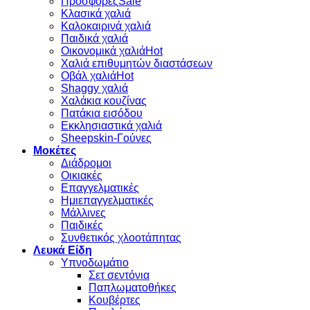
Προσφορές
Κλασικά χαλιά
Καλοκαιρινά χαλιά
Παιδικά χαλιά
Οικονομικά χαλιά
Χαλιά επιθυμητών διαστάσεων
Οβάλ χαλιά
Shaggy χαλιά
Χαλάκια κουζίνας
Πατάκια εισόδου
Εκκλησιαστικά χαλιά
Sheepskin-Γούνες
Μοκέτες
Διάδρομοι
Οικιακές
Επαγγελματικές
Ημιεπαγγελματικές
Μάλλινες
Παιδικές
Συνθετικός χλοοτάπητας
Λευκά Είδη
Υπνοδωμάτιο
Σετ σεντόνια
Παπλωματοθήκες
Κουβέρτες