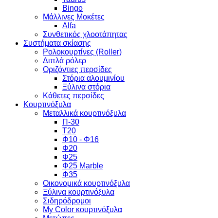
Bingo
Μάλλινες Μοκέτες
Alfa
Συνθετικός χλοοτάπητας
Συστήματα σκίασης
Ρολοκουρτίνες (Roller)
Διπλά ρόλερ
Οριζόντιες περσίδες
Στόρια αλουμινίου
Ξύλινα στόρια
Κάθετες περσίδες
Κουρτινόξυλα
Μεταλλικά κουρτινόξυλα
Π-30
Τ20
Φ10 - Φ16
Φ20
Φ25
Φ25 Marble
Φ35
Οικονομικά κουρτινόξυλα
Ξύλινα κουρτινόξυλα
Σιδηρόδρομοι
My Color κουρτινόξυλα