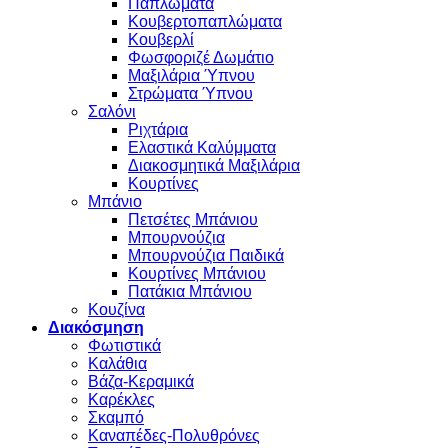
Παπλώματα
Κουβερτοπαπλώματα
Κουβερλί
Φωσφοριζέ Δωμάτιο
Μαξιλάρια Ύπνου
Στρώματα Ύπνου
Σαλόνι
Ριχτάρια
Ελαστικά Καλύμματα
Διακοσμητικά Μαξιλάρια
Κουρτίνες
Μπάνιο
Πετσέτες Μπάνιου
Μπουρνούζια
Μπουρνούζια Παιδικά
Κουρτίνες Μπάνιου
Πατάκια Μπάνιου
Κουζίνα
Διακόσμηση
Φωτιστικά
Καλάθια
Βάζα-Κεραμικά
Καρέκλες
Σκαμπό
Καναπέδες-Πολυθρόνες