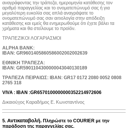
αναγράφοντας την τράπεζα, ημερομηνία κατάθεσης τον
αριθμό παραγγελίας και το ονοματεπώνυμό σας ή για
μεγαλύτερη ευκολία σας απλά αναγράψατε το
ονοματεπώνυμό σας σαν αιτιολογία στην απόδειξη
κατάθεσης και εμείς θα ενημερωθούμε ότι έχετε βάλει τα
χρήματα και θα στείλουμε το προϊόν.
ΤΡΑΠΕΖΙΚOI ΛΟΓΑΡΙΑΣΜΟΙ
ALPHA BANK:
IBAN: GR9601405860586002002002639
ΕΘΝΙΚΗ ΤΡΑΠΕΖΑ:
IBAN: GR5901104300000043040130189
TΡΑΠΕΖΑ ΠΕΙΡΑΙΩΣ: IBAN: GR17 0172 2080 0052 0808
2765 318
VIVA : IBAN :GR6570100000000352214972606
Δικαιούχος Καραδήμος Ε. Κωνσταντίνος
Αντικαταβολή.
5.
Πληρώστε το COURIER με την
παράδοση της παραγγελίας σας.