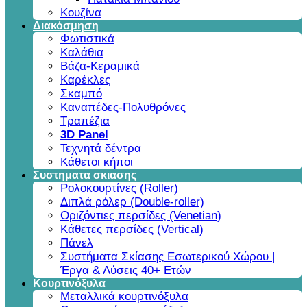
Κουζίνα
Διακόσμηση
Φωτιστικά
Καλάθια
Βάζα-Κεραμικά
Καρέκλες
Σκαμπό
Καναπέδες-Πολυθρόνες
Τραπέζια
3D Panel
Τεχνητά δέντρα
Κάθετοι κήποι
Συστηματα σκιασης
Ρολοκουρτίνες (Roller)
Διπλά ρόλερ (Double-roller)
Οριζόντιες περσίδες (Venetian)
Κάθετες περσίδες (Vertical)
Πάνελ
Συστήματα Σκίασης Εσωτερικού Χώρου |
Έργα & Λύσεις 40+ Ετών
Κουρτινόξυλα
Μεταλλικά κουρτινόξυλα