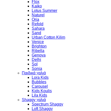
Flox
Kaiko
Lotus Summer
Naturel
Oria
Refold
Sahara
Sand
Urban Cotton Kilim
Venice
Brighton
Ribella
Genova
Delhi
Sol
Sonia
Παιδικά χαλιά
Lora Kids
Bubbles
Carousel
Kids Koulis
Lila Kids
Shaggy χαλιά
Spectrum Shaggy
Loft Shaggy