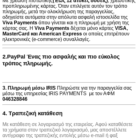
Με χρέωση πιστωτικής
(Έως 12 άτοκες δόσεις)
, χρεωστικής
προπληρωμένης κάρτας. Όταν επιλέγετε αυτόν τον τρόπο
πληρωμής, μετά την ολοκλήρωση της παραγγελίας,
οδηγείστε αυτόματα στην
απόλυτα ασφαλή ιστοσελίδα της
Viva Payments
όπου γίνεται και η πληρωμή με χρήση της
κάρτας σας. Η
Viva Payments
δέχεται μόνο κάρτες
VISA
,
MasterCard
και
American Express
οι οποίες επιτρέπουν
ηλεκτρονικές (e-commerce) συναλλαγές.
2.PayPal Ένας πιο ασφαλής και πιο εύκολος
τρόπος πληρωμής.
3. Πληρωμή μέσω IRIS
Πληρώστε για την παραγγελία σας
μέσω της υπηρεσίας IRIS PAYMENTS με τον ΑΦΜ
046328846
4. Τραπεζική κατάθεση
Με κατάθεση σε λογαριασμό της εταιρείας. Αφού καταθέσετε
τα χρήματα στον τραπεζικό λογαριασμό, μας αποστέλλετε
αντίγραφο της τραπεζικής εντολής μέσω e-mail ή φαξ