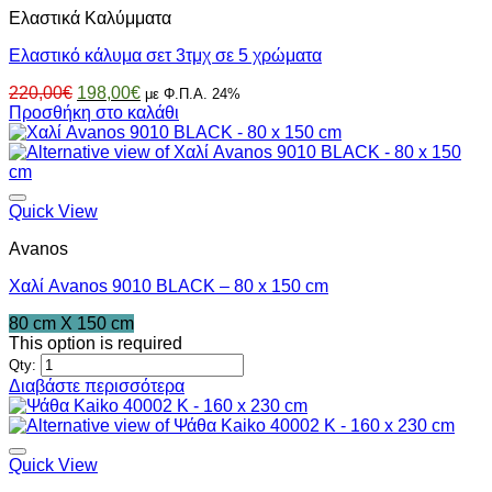
Ελαστικά Καλύμματα
Ελαστικό κάλυμα σετ 3τμχ σε 5 χρώματα
Original
Η
220,00
€
198,00
€
με Φ.Π.Α. 24%
price
τρέχουσα
Προσθήκη στο καλάθι
was:
τιμή
220,00€.
είναι:
198,00€.
Quick View
Avanos
Χαλί Avanos 9010 BLACK – 80 x 150 cm
80 cm X 150 cm
This option is required
Qty:
Διαβάστε περισσότερα
Quick View