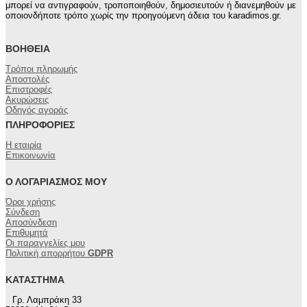
μπορεί να αντιγραφούν, τροποποιηθούν, δημοσιευτούν ή διανεμηθούν με
οποιονδήποτε τρόπο χωρίς την προηγούμενη άδεια του karadimos.gr.
ΒΟΉΘΕΙΑ
Τρόποι πληρωμής
Αποστολές
Επιστροφές
Ακυρώσεις
Οδηγός αγοράς
ΠΛΗΡΟΦΟΡΊΕΣ
Η εταιρία
Επικοινωνία
Ο ΛΟΓΑΡΙΑΣΜΌΣ ΜΟΥ
Όροι χρήσης
Σύνδεση
Αποσύνδεση
Επιθυμητά
Οι παραγγελίες μου
Πολιτική απορρήτου
GDPR
ΚΑΤΆΣΤΗΜΑ
Γρ. Λαμπράκη 33