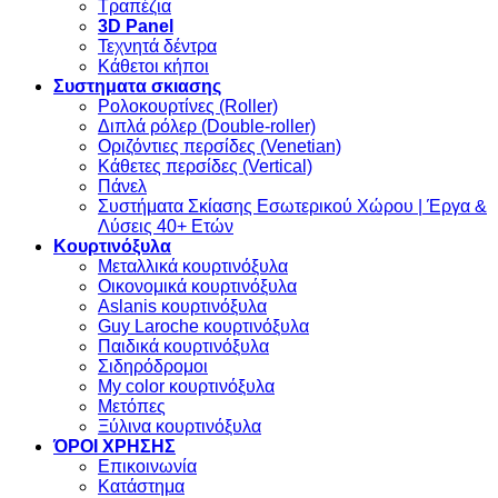
Τραπέζια
3D Panel
Τεχνητά δέντρα
Κάθετοι κήποι
Συστηματα σκιασης
Ρολοκουρτίνες (Roller)
Διπλά ρόλερ (Double-roller)
Οριζόντιες περσίδες (Venetian)
Κάθετες περσίδες (Vertical)
Πάνελ
Συστήματα Σκίασης Εσωτερικού Χώρου | Έργα &
Λύσεις 40+ Ετών
Κουρτινόξυλα
Μεταλλικά κουρτινόξυλα
Οικονομικά κουρτινόξυλα
Aslanis κουρτινόξυλα
Guy Laroche κουρτινόξυλα
Παιδικά κουρτινόξυλα
Σιδηρόδρομοι
My color κουρτινόξυλα
Μετόπες
Ξύλινα κουρτινόξυλα
ΌΡΟΙ ΧΡΗΣΗΣ
Επικοινωνία
Κατάστημα