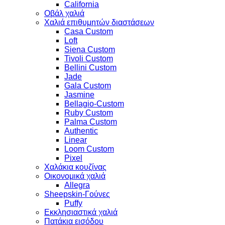
California
Οβάλ χαλιά
Χαλιά επιθυμητών διαστάσεων
Casa Custom
Loft
Siena Custom
Tivoli Custom
Bellini Custom
Jade
Gala Custom
Jasmine
Bellagio-Custom
Ruby Custom
Palma Custom
Authentic
Linear
Loom Custom
Pixel
Χαλάκια κουζίνας
Οικονομικά χαλιά
Allegra
Sheepskin-Γούνες
Puffy
Εκκλησιαστικά χαλιά
Πατάκια εισόδου