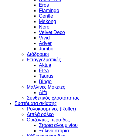
Eros
Flamingo
Gentle
Mekong
Nero
Velvet Deco
Vivid
Adver
Jumbo
Διάδρομοι
Επαγγελματικές
Aktua
Elea
Taurus
Bingo
Μάλλινες Μοκέτες
Alfa
Συνθετικός χλοοτάπητας
Συστήματα σκίασης
Ρολοκουρτίνες (Roller)
Διπλά ρόλερ
Οριζόντιες περσίδες
Στόρια αλουμινίου
Ξύλινα στόρια