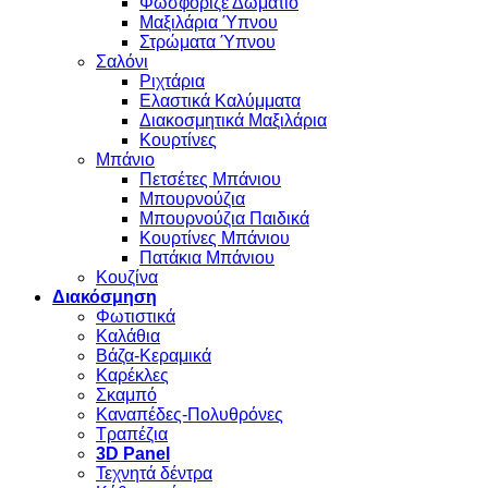
Φωσφοριζέ Δωμάτιο
Μαξιλάρια Ύπνου
Στρώματα Ύπνου
Σαλόνι
Ριχτάρια
Ελαστικά Καλύμματα
Διακοσμητικά Μαξιλάρια
Κουρτίνες
Μπάνιο
Πετσέτες Μπάνιου
Μπουρνούζια
Μπουρνούζια Παιδικά
Κουρτίνες Μπάνιου
Πατάκια Μπάνιου
Κουζίνα
Διακόσμηση
Φωτιστικά
Καλάθια
Βάζα-Κεραμικά
Καρέκλες
Σκαμπό
Καναπέδες-Πολυθρόνες
Τραπέζια
3D Panel
Τεχνητά δέντρα