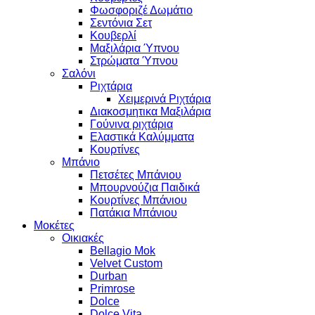
Φωσφοριζέ Δωμάτιο
Σεντόνια Σετ
Κουβερλί
Μαξιλάρια Ύπνου
Στρώματα Ύπνου
Σαλόνι
Ριχτάρια
Χειμερινά Ριχτάρια
Διακοσμητικα Μαξιλάρια
Γούνινα ριχτάρια
Ελαστικά Καλύμματα
Κουρτίνες
Μπάνιο
Πετσέτες Μπάνιου
Μπουρνούζια Παιδικά
Κουρτίνες Μπάνιου
Πατάκια Μπάνιου
Μοκέτες
Οικιακές
Bellagio Mok
Velvet Custom
Durban
Primrose
Dolce
Dolce Vita