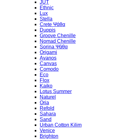
JUT
Ethnic
Lux
Stella
Crete Ψάθα
Duppis
Groove Chenille
Nomad Chenille
Sorina Ψάθα
Origami
Avanos
Canvas
Comodo
Eco
Flox
Kaiko
Lotus Summer
Naturel
Oria
Refold
Sahara
Sand
Urban Cotton Kilim
Venice
Brighton