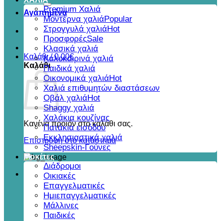
για:
Premium Χαλιά
Αγαπημένα
Μοντέρνα χαλιά
Στρογγυλά χαλιά
Προσφορές
Κλασικά χαλιά
Καλάθι /
0,00
€
Καλοκαιρινά χαλιά
Καλάθι
Παιδικά χαλιά
Οικονομικά χαλιά
Χαλιά επιθυμητών διαστάσεων
Οβάλ χαλιά
Shaggy χαλιά
Χαλάκια κουζίνας
Κανένα προϊόν στο καλάθι σας.
Πατάκια εισόδου
Εκκλησιαστικά χαλιά
Επιστροφή στο κατάστημα
Sheepskin-Γούνες
Μοκέτες
Διάδρομοι
Οικιακές
Επαγγελματικές
Ημιεπαγγελματικές
Μάλλινες
Παιδικές