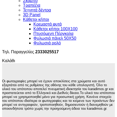
Σκαμπό
Τραπέζια
Τεχνητά δέντρα
3D Panel
Κάθετοι κήποι
Κρεμαστά φυτά
Κάθετοι κήποι 100Χ100
Πτυσόμενη Πέργκολα
Φυλωσιά πάνελ 50Χ50
Φυλωσιά ρολό
Τηλ. Παραγγελίες
2333025517
Καλάθι
Οι φωτογραφίες μπορεί να έχουν αποκλίσεις στα χρώματα και αυτό
εξαρτάται από τις ρυθμίσεις της οθόνης του κάθε υπολογιστή. Όλο το
υλικό του ιστότοπου αποτελεί πνευματική ιδιοκτησία του karadimos.gr και
προστατεύεται από το Ελληνικό και Διεθνές δίκαιο.Το υλικό του ιστότοπου
μπορεί να χρησιμοποιηθεί μόνο για προσωπική χρήση. Κανένα στοιχείο
του ιστότοπου ιδιαίτερα οι φωτογραφίες και τα κείμενα των προιόντων δεν
μπορεί να αντιγραφούν, τροποποιηθούν, δημοσιευτούν ή διανεμηθούν με
οποιονδήποτε τρόπο χωρίς την προηγούμενη άδεια του karadimos.gr.