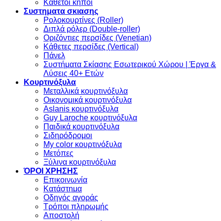
Κάθετοι κήποι
Συστηματα σκιασης
Ρολοκουρτίνες (Roller)
Διπλά ρόλερ (Double-roller)
Οριζόντιες περσίδες (Venetian)
Κάθετες περσίδες (Vertical)
Πάνελ
Συστήματα Σκίασης Εσωτερικού Χώρου | Έργα &
Λύσεις 40+ Ετών
Κουρτινόξυλα
Μεταλλικά κουρτινόξυλα
Οικονομικά κουρτινόξυλα
Aslanis κουρτινόξυλα
Guy Laroche κουρτινόξυλα
Παιδικά κουρτινόξυλα
Σιδηρόδρομοι
My color κουρτινόξυλα
Μετόπες
Ξύλινα κουρτινόξυλα
ΌΡΟΙ ΧΡΗΣΗΣ
Επικοινωνία
Κατάστημα
Οδηγός αγοράς
Τρόποι πληρωμής
Αποστολή