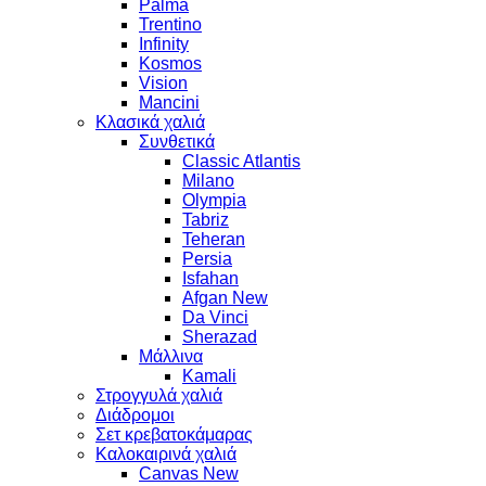
Palma
Trentino
Infinity
Kosmos
Vision
Mancini
Κλασικά χαλιά
Συνθετικά
Classic Atlantis
Milano
Olympia
Tabriz
Teheran
Persia
Isfahan
Afgan New
Da Vinci
Sherazad
Μάλλινα
Kamali
Στρογγυλά χαλιά
Διάδρομοι
Σετ κρεβατοκάμαρας
Καλοκαιρινά χαλιά
Canvas New