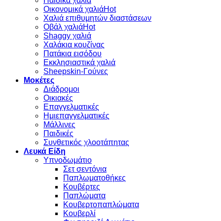
Παιδικά χαλιά
Οικονομικά χαλιά
Χαλιά επιθυμητών διαστάσεων
Οβάλ χαλιά
Shaggy χαλιά
Χαλάκια κουζίνας
Πατάκια εισόδου
Εκκλησιαστικά χαλιά
Sheepskin-Γούνες
Μοκέτες
Διάδρομοι
Οικιακές
Επαγγελματικές
Ημιεπαγγελματικές
Μάλλινες
Παιδικές
Συνθετικός χλοοτάπητας
Λευκά Είδη
Υπνοδωμάτιο
Σετ σεντόνια
Παπλωματοθήκες
Κουβέρτες
Παπλώματα
Κουβερτοπαπλώματα
Κουβερλί