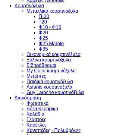
Κάθετες περσίδες
Κουρτινόξυλα
Μεταλλικά κουρτινόξυλα
Π-30
Τ20
Φ10 - Φ16
Φ20
Φ25
Φ25 Marble
Φ35
Οικονομικά κουρτινόξυλα
Ξύλινα κουρτινόξυλα
Σιδηρόδρομοι
My Color κουρτινόξυλα
Μετώπες
Παιδικά κουρτινόξυλα
Aslanis κουρτινόξυλα
Guy Laroche κουρτινόξυλα
Διακόσμηση
Φωτιστικά
Βάζα Κεραμικά
Καλάθια
Γλάστρες
Καρέκλες
Καναπέδες - Πολυθρόνες