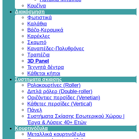
Κουζίνα
Διακόσμηση
Φωτιστικά
Καλάθια
Βάζα-Κεραμικά
Καρέκλες
Σκαμπό
Καναπέδες-Πολυθρόνες
Τραπέζια
3D Panel
Τεχνητά δέντρα
Κάθετοι κήποι
Συστηματα σκιασης
Ρολοκουρτίνες (Roller)
Διπλά ρόλερ (Double-roller)
Οριζόντιες περσίδες (Venetian)
Κάθετες περσίδες (Vertical)
Πάνελ
Συστήματα Σκίασης Εσωτερικού Χώρου |
Έργα & Λύσεις 40+ Ετών
Κουρτινόξυλα
Μεταλλικά κουρτινόξυλα