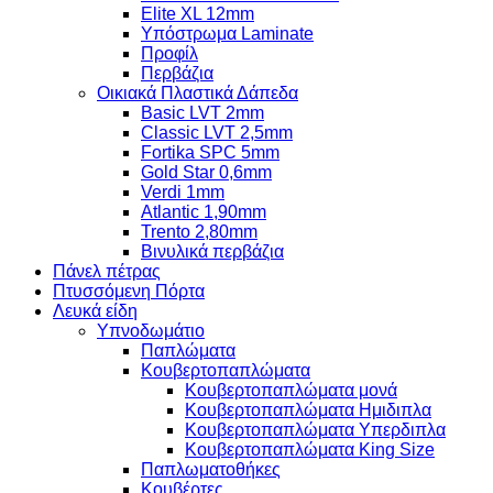
Elite XL 12mm
Υπόστρωμα Laminate
Προφίλ
Περβάζια
Οικιακά Πλαστικά Δάπεδα
Basic LVT 2mm
Classic LVT 2,5mm
Fortika SPC 5mm
Gold Star 0,6mm
Verdi 1mm
Atlantic 1,90mm
Trento 2,80mm
Βινυλικά περβάζια
Πάνελ πέτρας
Πτυσσόμενη Πόρτα
Λευκά είδη
Υπνοδωμάτιο
Παπλώματα
Κουβερτοπαπλώματα
Κουβερτοπαπλώματα μονά
Κουβερτοπαπλώματα Ημιδιπλα
Κουβερτοπαπλώματα Υπερδιπλα
Κουβερτοπαπλώματα King Size
Παπλωματοθήκες
Κουβέρτες