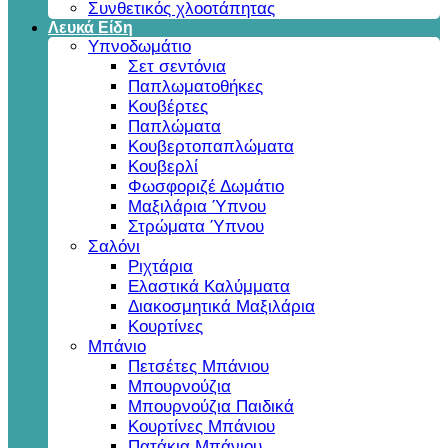
Συνθετικός χλοοτάπητας
Λευκά Είδη
Υπνοδωμάτιο
Σετ σεντόνια
Παπλωματοθήκες
Κουβέρτες
Παπλώματα
Κουβερτοπαπλώματα
Κουβερλί
Φωσφοριζέ Δωμάτιο
Μαξιλάρια Ύπνου
Στρώματα Ύπνου
Σαλόνι
Ριχτάρια
Ελαστικά Καλύμματα
Διακοσμητικά Μαξιλάρια
Κουρτίνες
Μπάνιο
Πετσέτες Μπάνιου
Μπουρνούζια
Μπουρνούζια Παιδικά
Κουρτίνες Μπάνιου
Πατάκια Μπάνιου