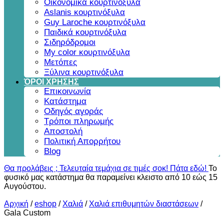
Οικονομικά κουρτινόξυλα
Aslanis κουρτινόξυλα
Guy Laroche κουρτινόξυλα
Παιδικά κουρτινόξυλα
Σιδηρόδρομοι
My color κουρτινόξυλα
Μετόπες
Ξύλινα κουρτινόξυλα
ΌΡΟΙ ΧΡΗΣΗΣ
Επικοινωνία
Κατάστημα
Οδηγός αγοράς
Τρόποι πληρωμής
Αποστολή
Πολιτική Απορρήτου
Blog
Θα προλάβεις ; Τελευταία τεμάχια σε τιμές σοκ! Πάτα εδώ!
Το
φυσικό μας κατάστημα θα παραμείνει κλειστο από 10 εώς 15
Αυγούστου.
Αρχική
/
eshop
/
Χαλιά
/
Χαλιά επιθυμητών διαστάσεων
/
Gala Custom