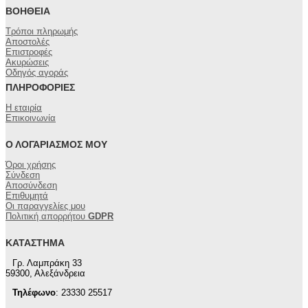
ΒΟΉΘΕΙΑ
Τρόποι πληρωμής
Αποστολές
Επιστροφές
Ακυρώσεις
Οδηγός αγοράς
ΠΛΗΡΟΦΟΡΊΕΣ
Η εταιρία
Επικοινωνία
Ο ΛΟΓΑΡΙΑΣΜΌΣ ΜΟΥ
Όροι χρήσης
Σύνδεση
Αποσύνδεση
Επιθυμητά
Οι παραγγελίες μου
Πολιτική απορρήτου
GDPR
ΚΑΤΆΣΤΗΜΑ
Γρ. Λαμπράκη 33
59300, Αλεξάνδρεια
Τηλέφωνο
: 23330 25517