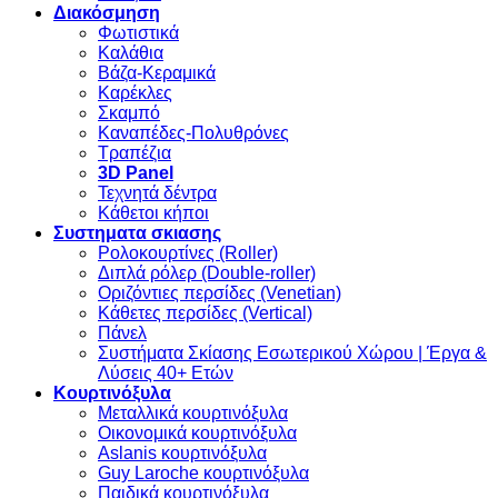
Διακόσμηση
Φωτιστικά
Καλάθια
Βάζα-Κεραμικά
Καρέκλες
Σκαμπό
Καναπέδες-Πολυθρόνες
Τραπέζια
3D Panel
Τεχνητά δέντρα
Κάθετοι κήποι
Συστηματα σκιασης
Ρολοκουρτίνες (Roller)
Διπλά ρόλερ (Double-roller)
Οριζόντιες περσίδες (Venetian)
Κάθετες περσίδες (Vertical)
Πάνελ
Συστήματα Σκίασης Εσωτερικού Χώρου | Έργα &
Λύσεις 40+ Ετών
Κουρτινόξυλα
Μεταλλικά κουρτινόξυλα
Οικονομικά κουρτινόξυλα
Aslanis κουρτινόξυλα
Guy Laroche κουρτινόξυλα
Παιδικά κουρτινόξυλα