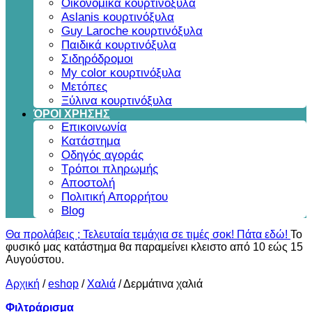
Οικονομικά κουρτινόξυλα
Aslanis κουρτινόξυλα
Guy Laroche κουρτινόξυλα
Παιδικά κουρτινόξυλα
Σιδηρόδρομοι
My color κουρτινόξυλα
Μετόπες
Ξύλινα κουρτινόξυλα
ΌΡΟΙ ΧΡΗΣΗΣ
Επικοινωνία
Κατάστημα
Οδηγός αγοράς
Τρόποι πληρωμής
Αποστολή
Πολιτική Απορρήτου
Blog
Θα προλάβεις ; Τελευταία τεμάχια σε τιμές σοκ! Πάτα εδώ!
Το
φυσικό μας κατάστημα θα παραμείνει κλειστο από 10 εώς 15
Αυγούστου.
Αρχική
/
eshop
/
Χαλιά
/
Δερμάτινα χαλιά
Φιλτράρισμα