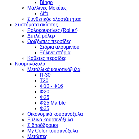
Bingo
Μάλλινες Μοκέτες
Alfa
Συνθετικός χλοοτάπητας
Συστήματα σκίασης
Ρολοκουρτίνες (Roller)
Διπλά ρόλερ
Οριζόντιες περσίδες
Στόρια αλουμινίου
Ξύλινα στόρια
Κάθετες περσίδες
Κουρτινόξυλα
Μεταλλικά κουρτινόξυλα
Π-30
Τ20
Φ10 - Φ16
Φ20
Φ25
Φ25 Marble
Φ35
Οικονομικά κουρτινόξυλα
Ξύλινα κουρτινόξυλα
Σιδηρόδρομοι
My Color κουρτινόξυλα
Μετώπες