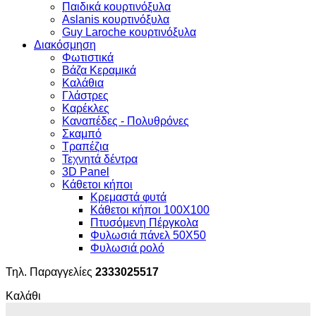
Παιδικά κουρτινόξυλα
Aslanis κουρτινόξυλα
Guy Laroche κουρτινόξυλα
Διακόσμηση
Φωτιστικά
Βάζα Κεραμικά
Καλάθια
Γλάστρες
Καρέκλες
Καναπέδες - Πολυθρόνες
Σκαμπό
Τραπέζια
Τεχνητά δέντρα
3D Panel
Κάθετοι κήποι
Κρεμαστά φυτά
Κάθετοι κήποι 100Χ100
Πτυσόμενη Πέργκολα
Φυλωσιά πάνελ 50Χ50
Φυλωσιά ρολό
Τηλ. Παραγγελίες
2333025517
Καλάθι