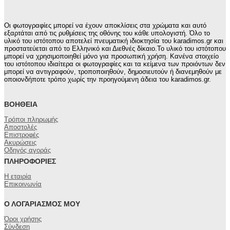
Οι φωτογραφίες μπορεί να έχουν αποκλίσεις στα χρώματα και αυτό
εξαρτάται από τις ρυθμίσεις της οθόνης του κάθε υπολογιστή. Όλο το
υλικό του ιστότοπου αποτελεί πνευματική ιδιοκτησία του karadimos.gr και
προστατεύεται από το Ελληνικό και Διεθνές δίκαιο.Το υλικό του ιστότοπου
μπορεί να χρησιμοποιηθεί μόνο για προσωπική χρήση. Κανένα στοιχείο
του ιστότοπου ιδιαίτερα οι φωτογραφίες και τα κείμενα των προιόντων δεν
μπορεί να αντιγραφούν, τροποποιηθούν, δημοσιευτούν ή διανεμηθούν με
οποιονδήποτε τρόπο χωρίς την προηγούμενη άδεια του karadimos.gr.
ΒΟΉΘΕΙΑ
Τρόποι πληρωμής
Αποστολές
Επιστροφές
Ακυρώσεις
Οδηγός αγοράς
ΠΛΗΡΟΦΟΡΊΕΣ
Η εταιρία
Επικοινωνία
Ο ΛΟΓΑΡΙΑΣΜΌΣ ΜΟΥ
Όροι χρήσης
Σύνδεση