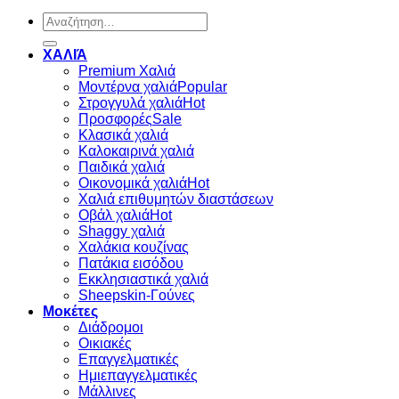
Αναζήτηση
για:
ΧΑΛΙΆ
Premium Χαλιά
Μοντέρνα χαλιά
Στρογγυλά χαλιά
Προσφορές
Κλασικά χαλιά
Καλοκαιρινά χαλιά
Παιδικά χαλιά
Οικονομικά χαλιά
Χαλιά επιθυμητών διαστάσεων
Οβάλ χαλιά
Shaggy χαλιά
Χαλάκια κουζίνας
Πατάκια εισόδου
Εκκλησιαστικά χαλιά
Sheepskin-Γούνες
Μοκέτες
Διάδρομοι
Οικιακές
Επαγγελματικές
Ημιεπαγγελματικές
Μάλλινες