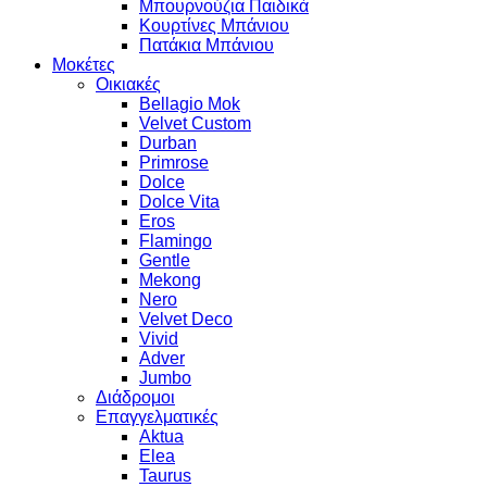
Μπουρνούζια Παιδικά
Κουρτίνες Μπάνιου
Πατάκια Μπάνιου
Μοκέτες
Οικιακές
Bellagio Mok
Velvet Custom
Durban
Primrose
Dolce
Dolce Vita
Eros
Flamingo
Gentle
Mekong
Nero
Velvet Deco
Vivid
Adver
Jumbo
Διάδρομοι
Επαγγελματικές
Aktua
Elea
Taurus