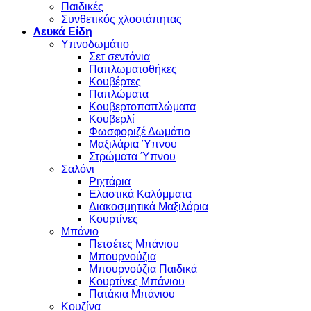
Παιδικές
Συνθετικός χλοοτάπητας
Λευκά Είδη
Υπνοδωμάτιο
Σετ σεντόνια
Παπλωματοθήκες
Κουβέρτες
Παπλώματα
Κουβερτοπαπλώματα
Κουβερλί
Φωσφοριζέ Δωμάτιο
Μαξιλάρια Ύπνου
Στρώματα Ύπνου
Σαλόνι
Ριχτάρια
Ελαστικά Καλύμματα
Διακοσμητικά Μαξιλάρια
Κουρτίνες
Μπάνιο
Πετσέτες Μπάνιου
Μπουρνούζια
Μπουρνούζια Παιδικά
Κουρτίνες Μπάνιου
Πατάκια Μπάνιου
Κουζίνα