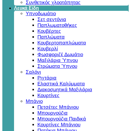
Συνθετικός χλοοτάπητας
Λευκά Είδη
Υπνοδωμάτιο
Σετ σεντόνια
Παπλωματοθήκες
Κουβέρτες
Παπλώματα
Κουβερτοπαπλώματα
Κουβερλί
Φωσφοριζέ Δωμάτιο
Μαξιλάρια Ύπνου
Στρώματα Ύπνου
Σαλόνι
Ριχτάρια
Ελαστικά Καλύμματα
Διακοσμητικά Μαξιλάρια
Κουρτίνες
Μπάνιο
Πετσέτες Μπάνιου
Μπουρνούζια
Μπουρνούζια Παιδικά
Κουρτίνες Μπάνιου
Πατάκια Μπάνιου