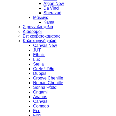
Afgan New
Da Vinci
Sherazad
Μάλλινα
Kamali
Στρογγυλά χαλιά
Διάδρομοι
Σετ κρεβατοκάμαρας
Καλοκαιρινά χαλιά
Canvas New
JUT
Ethnic
Lux
Stella
Crete Ψάθα
Duppis
Groove Chenille
Nomad Chenille
Sorina Ψάθα
Origami
Avanos
Canvas
Comodo
Eco
Flox