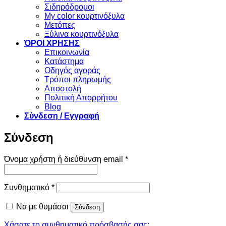
Σιδηρόδρομοι
My color κουρτινόξυλα
Μετόπες
Ξύλινα κουρτινόξυλα
ΌΡΟΙ ΧΡΗΣΗΣ
Επικοινωνία
Κατάστημα
Οδηγός αγοράς
Τρόποι πληρωμής
Αποστολή
Πολιτική Απορρήτου
Blog
Σύνδεση / Εγγραφή
Σύνδεση
Απαιτείται
Όνομα χρήστη ή διεύθυνση email
*
Απαιτείται
Συνθηματικό
*
Να με θυμάσαι
Σύνδεση
Χάσατε το συνθηματικό πρόσβασής σας;