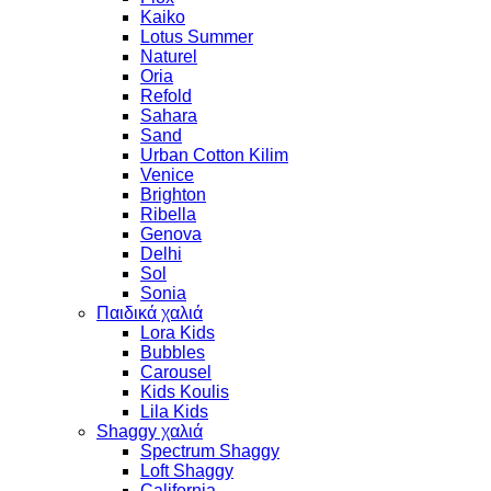
Kaiko
Lotus Summer
Naturel
Oria
Refold
Sahara
Sand
Urban Cotton Kilim
Venice
Brighton
Ribella
Genova
Delhi
Sol
Sonia
Παιδικά χαλιά
Lora Kids
Bubbles
Carousel
Kids Koulis
Lila Kids
Shaggy χαλιά
Spectrum Shaggy
Loft Shaggy
California