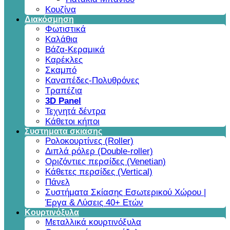
Κουζίνα
Διακόσμηση
Φωτιστικά
Καλάθια
Βάζα-Κεραμικά
Καρέκλες
Σκαμπό
Καναπέδες-Πολυθρόνες
Τραπέζια
3D Panel
Τεχνητά δέντρα
Κάθετοι κήποι
Συστηματα σκιασης
Ρολοκουρτίνες (Roller)
Διπλά ρόλερ (Double-roller)
Οριζόντιες περσίδες (Venetian)
Κάθετες περσίδες (Vertical)
Πάνελ
Συστήματα Σκίασης Εσωτερικού Χώρου |
Έργα & Λύσεις 40+ Ετών
Κουρτινόξυλα
Μεταλλικά κουρτινόξυλα