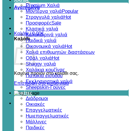
για:
Premium Χαλιά
Αγαπημένα
Μοντέρνα χαλιά
Στρογγυλά χαλιά
Προσφορές
Κλασικά χαλιά
Καλάθι /
0,00
€
Καλοκαιρινά χαλιά
Καλάθι
Παιδικά χαλιά
Οικονομικά χαλιά
Χαλιά επιθυμητών διαστάσεων
Οβάλ χαλιά
Shaggy χαλιά
Χαλάκια κουζίνας
Κανένα προϊόν στο καλάθι σας.
Πατάκια εισόδου
Εκκλησιαστικά χαλιά
Επιστροφή στο κατάστημα
Sheepskin-Γούνες
Μοκέτες
Διάδρομοι
Οικιακές
Επαγγελματικές
Ημιεπαγγελματικές
Μάλλινες
Παιδικές