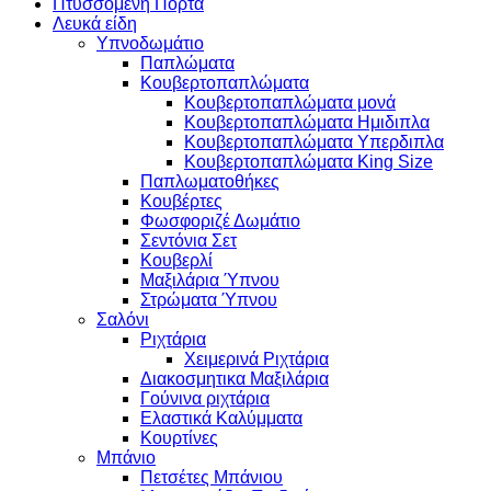
Πτυσσόμενη Πόρτα
Λευκά είδη
Υπνοδωμάτιο
Παπλώματα
Κουβερτοπαπλώματα
Κουβερτοπαπλώματα μονά
Κουβερτοπαπλώματα Ημιδιπλα
Κουβερτοπαπλώματα Υπερδιπλα
Κουβερτοπαπλώματα King Size
Παπλωματοθήκες
Κουβέρτες
Φωσφοριζέ Δωμάτιο
Σεντόνια Σετ
Κουβερλί
Μαξιλάρια Ύπνου
Στρώματα Ύπνου
Σαλόνι
Ριχτάρια
Χειμερινά Ριχτάρια
Διακοσμητικα Μαξιλάρια
Γούνινα ριχτάρια
Ελαστικά Καλύμματα
Κουρτίνες
Μπάνιο
Πετσέτες Μπάνιου