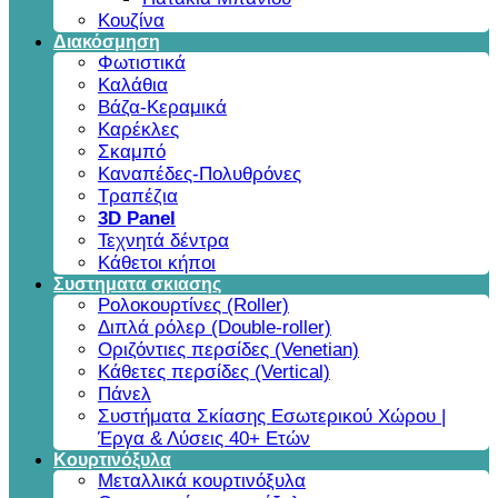
Κουζίνα
Διακόσμηση
Φωτιστικά
Καλάθια
Βάζα-Κεραμικά
Καρέκλες
Σκαμπό
Καναπέδες-Πολυθρόνες
Τραπέζια
3D Panel
Τεχνητά δέντρα
Κάθετοι κήποι
Συστηματα σκιασης
Ρολοκουρτίνες (Roller)
Διπλά ρόλερ (Double-roller)
Οριζόντιες περσίδες (Venetian)
Κάθετες περσίδες (Vertical)
Πάνελ
Συστήματα Σκίασης Εσωτερικού Χώρου |
Έργα & Λύσεις 40+ Ετών
Κουρτινόξυλα
Μεταλλικά κουρτινόξυλα