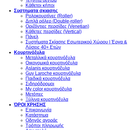
Τεχνητά δέντρα
Κάθετοι κήποι
Συστηματα σκιασης
Ρολοκουρτίνες (Roller)
Διπλά ρόλερ (Double-roller)
Οριζόντιες περσίδες (Venetian)
Κάθετες περσίδες (Vertical)
Πάνελ
Συστήματα Σκίασης Εσωτερικού Χώρου | Έργα &
Λύσεις 40+ Ετών
Κουρτινόξυλα
Μεταλλικά κουρτινόξυλα
Οικονομικά κουρτινόξυλα
Aslanis κουρτινόξυλα
Guy Laroche κουρτινόξυλα
Παιδικά κουρτινόξυλα
Σιδηρόδρομοι
My color κουρτινόξυλα
Μετόπες
Ξύλινα κουρτινόξυλα
ΌΡΟΙ ΧΡΗΣΗΣ
Επικοινωνία
Κατάστημα
Οδηγός αγοράς
Τρόποι πληρωμής