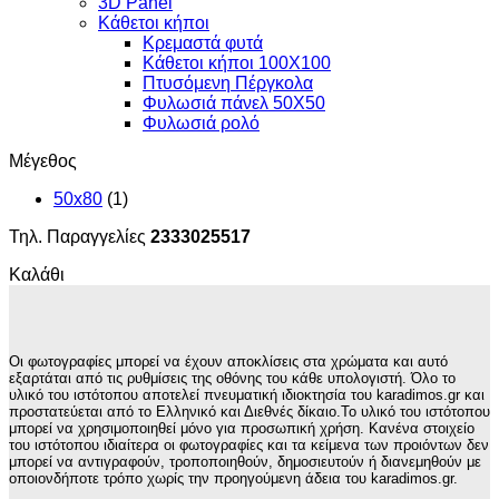
3D Panel
Κάθετοι κήποι
Κρεμαστά φυτά
Κάθετοι κήποι 100Χ100
Πτυσόμενη Πέργκολα
Φυλωσιά πάνελ 50Χ50
Φυλωσιά ρολό
Μέγεθος
50x80
(1)
Τηλ. Παραγγελίες
2333025517
Καλάθι
Οι φωτογραφίες μπορεί να έχουν αποκλίσεις στα χρώματα και αυτό
εξαρτάται από τις ρυθμίσεις της οθόνης του κάθε υπολογιστή. Όλο το
υλικό του ιστότοπου αποτελεί πνευματική ιδιοκτησία του karadimos.gr και
προστατεύεται από το Ελληνικό και Διεθνές δίκαιο.Το υλικό του ιστότοπου
μπορεί να χρησιμοποιηθεί μόνο για προσωπική χρήση. Κανένα στοιχείο
του ιστότοπου ιδιαίτερα οι φωτογραφίες και τα κείμενα των προιόντων δεν
μπορεί να αντιγραφούν, τροποποιηθούν, δημοσιευτούν ή διανεμηθούν με
οποιονδήποτε τρόπο χωρίς την προηγούμενη άδεια του karadimos.gr.