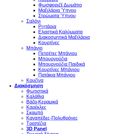
Φωσφοριζέ Δωμάτιο
Μαξιλάρια Ύπνου
Στρώματα Ύπνου
Σαλόνι
Ριχτάρια
Ελαστικά Καλύμματα
Διακοσμητικά Μαξιλάρια
Κουρτίνες
Μπάνιο
Πετσέτες Μπάνιου
Μπουρνούζια
Μπουρνούζια Παιδικά
Κουρτίνες Μπάνιου
Πατάκια Μπάνιου
Κουζίνα
Διακόσμηση
Φωτιστικά
Καλάθια
Βάζα-Κεραμικά
Καρέκλες
Σκαμπό
Καναπέδες-Πολυθρόνες
Τραπέζια
3D Panel