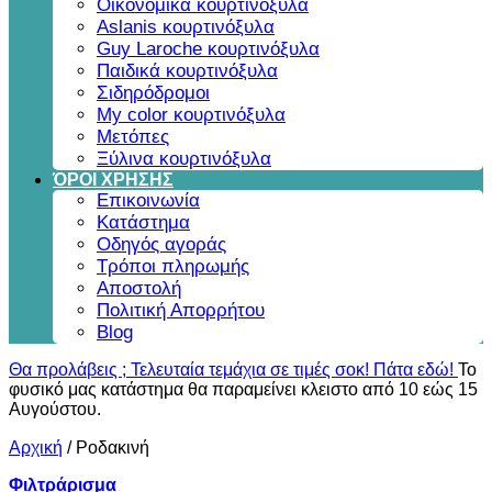
Οικονομικά κουρτινόξυλα
Aslanis κουρτινόξυλα
Guy Laroche κουρτινόξυλα
Παιδικά κουρτινόξυλα
Σιδηρόδρομοι
My color κουρτινόξυλα
Μετόπες
Ξύλινα κουρτινόξυλα
ΌΡΟΙ ΧΡΗΣΗΣ
Επικοινωνία
Κατάστημα
Οδηγός αγοράς
Τρόποι πληρωμής
Αποστολή
Πολιτική Απορρήτου
Blog
Θα προλάβεις ; Τελευταία τεμάχια σε τιμές σοκ! Πάτα εδώ!
Το
φυσικό μας κατάστημα θα παραμείνει κλειστο από 10 εώς 15
Αυγούστου.
Αρχική
/
Ροδακινή
Φιλτράρισμα