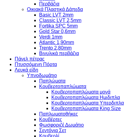
Περβάζια
Οικιακά Πλαστικά Δάπεδα
Basic LVT 2mm
Classic LVT 2,5mm
Fortika SPC 5mm
Gold Star 0,6mm
Verdi 1mm
Atlantic 1,90mm
Trento 2,80mm
Βινυλικά περβάζια
Πάνελ πέτρας
Πτυσσόμενη Πόρτα
Λευκά είδη
Υπνοδωμάτιο
Παπλώματα
Κουβερτοπαπλώματα
Κουβερτοπαπλώματα μονά
Κουβερτοπαπλώματα Ημιδιπλα
Κουβερτοπαπλώματα Υπερδιπλα
Κουβερτοπαπλώματα King Size
Παπλωματοθήκες
Κουβέρτες
Φωσφοριζέ Δωμάτιο
Σεντόνια Σετ
Κουβερλί