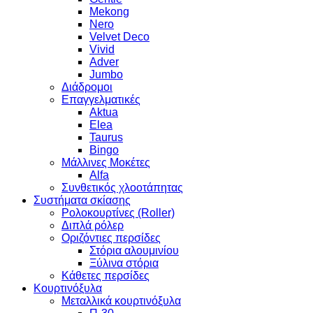
Mekong
Nero
Velvet Deco
Vivid
Adver
Jumbo
Διάδρομοι
Επαγγελματικές
Aktua
Elea
Taurus
Bingo
Μάλλινες Μοκέτες
Alfa
Συνθετικός χλοοτάπητας
Συστήματα σκίασης
Ρολοκουρτίνες (Roller)
Διπλά ρόλερ
Οριζόντιες περσίδες
Στόρια αλουμινίου
Ξύλινα στόρια
Κάθετες περσίδες
Κουρτινόξυλα
Μεταλλικά κουρτινόξυλα