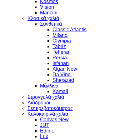
Kosmos
Vision
Mancini
Κλασικά χαλιά
Συνθετικά
Classic Atlantis
Milano
Olympia
Tabriz
Teheran
Persia
Isfahan
Afgan New
Da Vinci
Sherazad
Μάλλινα
Kamali
Στρογγυλά χαλιά
Διάδρομοι
Σετ κρεβατοκάμαρας
Καλοκαιρινά χαλιά
Canvas New
JUT
Ethnic
Lux