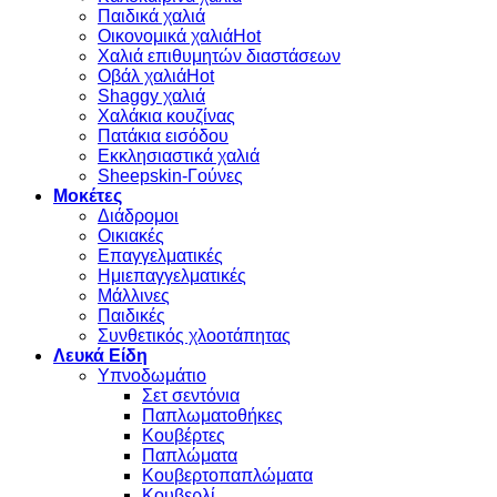
Παιδικά χαλιά
Οικονομικά χαλιά
Χαλιά επιθυμητών διαστάσεων
Οβάλ χαλιά
Shaggy χαλιά
Χαλάκια κουζίνας
Πατάκια εισόδου
Εκκλησιαστικά χαλιά
Sheepskin-Γούνες
Μοκέτες
Διάδρομοι
Οικιακές
Επαγγελματικές
Ημιεπαγγελματικές
Μάλλινες
Παιδικές
Συνθετικός χλοοτάπητας
Λευκά Είδη
Υπνοδωμάτιο
Σετ σεντόνια
Παπλωματοθήκες
Κουβέρτες
Παπλώματα
Κουβερτοπαπλώματα
Κουβερλί