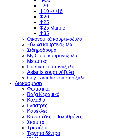
Π-30
Τ20
Φ10 - Φ16
Φ20
Φ25
Φ25 Marble
Φ35
Οικονομικά κουρτινόξυλα
Ξύλινα κουρτινόξυλα
Σιδηρόδρομοι
My Color κουρτινόξυλα
Μετώπες
Παιδικά κουρτινόξυλα
Aslanis κουρτινόξυλα
Guy Laroche κουρτινόξυλα
Διακόσμηση
Φωτιστικά
Βάζα Κεραμικά
Καλάθια
Γλάστρες
Καρέκλες
Καναπέδες - Πολυθρόνες
Σκαμπό
Τραπέζια
Τεχνητά δέντρα