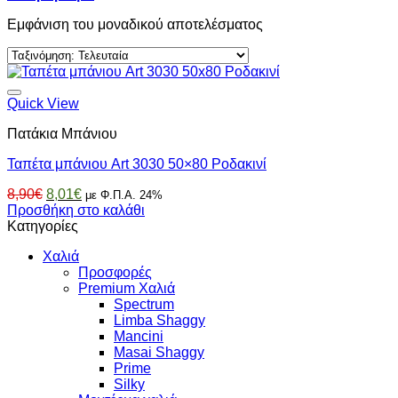
Εμφάνιση του μοναδικού αποτελέσματος
Quick View
Πατάκια Μπάνιου
Ταπέτα μπάνιου Art 3030 50×80 Ροδακινί
Original
Η
8,90
€
8,01
€
με Φ.Π.Α. 24%
price
τρέχουσα
Προσθήκη στο καλάθι
was:
τιμή
Κατηγορίες
8,90€.
είναι:
Χαλιά
8,01€.
Προσφορές
Premium Χαλιά
Spectrum
Limba Shaggy
Mancini
Masai Shaggy
Prime
Silky