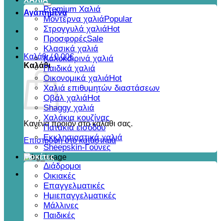
για:
Premium Χαλιά
Αγαπημένα
Μοντέρνα χαλιά
Στρογγυλά χαλιά
Προσφορές
Κλασικά χαλιά
Καλάθι /
0,00
€
Καλοκαιρινά χαλιά
Καλάθι
Παιδικά χαλιά
Οικονομικά χαλιά
Χαλιά επιθυμητών διαστάσεων
Οβάλ χαλιά
Shaggy χαλιά
Χαλάκια κουζίνας
Κανένα προϊόν στο καλάθι σας.
Πατάκια εισόδου
Εκκλησιαστικά χαλιά
Επιστροφή στο κατάστημα
Sheepskin-Γούνες
Μοκέτες
Διάδρομοι
Οικιακές
Επαγγελματικές
Ημιεπαγγελματικές
Μάλλινες
Παιδικές