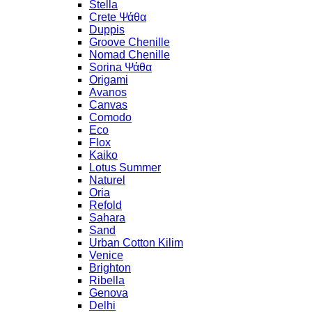
Stella
Crete Ψάθα
Duppis
Groove Chenille
Nomad Chenille
Sorina Ψάθα
Origami
Avanos
Canvas
Comodo
Eco
Flox
Kaiko
Lotus Summer
Naturel
Oria
Refold
Sahara
Sand
Urban Cotton Kilim
Venice
Brighton
Ribella
Genova
Delhi