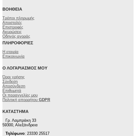
ΒΟΉΘΕΙΑ
Τρόποι πληρωμής
Αποστολές
Επιστροφές
Ακυρώσεις
Οδηγός αγοράς
ΠΛΗΡΟΦΟΡΊΕΣ
Η εταιρία
Επικοινωνία
Ο ΛΟΓΑΡΙΑΣΜΌΣ ΜΟΥ
Όροι χρήσης
Σύνδεση
Αποσύνδεση
Επιθυμητά
Οι παραγγελίες μου
Πολιτική απορρήτου
GDPR
ΚΑΤΆΣΤΗΜΑ
Γρ. Λαμπράκη 33
59300, Αλεξάνδρεια
Τηλέφωνο
: 23330 25517