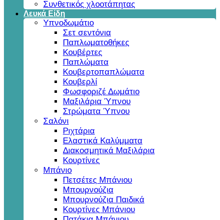
Συνθετικός χλοοτάπητας
Λευκά Είδη
Υπνοδωμάτιο
Σετ σεντόνια
Παπλωματοθήκες
Κουβέρτες
Παπλώματα
Κουβερτοπαπλώματα
Κουβερλί
Φωσφοριζέ Δωμάτιο
Μαξιλάρια Ύπνου
Στρώματα Ύπνου
Σαλόνι
Ριχτάρια
Ελαστικά Καλύμματα
Διακοσμητικά Μαξιλάρια
Κουρτίνες
Μπάνιο
Πετσέτες Μπάνιου
Μπουρνούζια
Μπουρνούζια Παιδικά
Κουρτίνες Μπάνιου
Πατάκια Μπάνιου