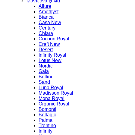
Μοντέρνα χαλιά
Allure
Amethyst
Bianca
Casa New
Century
Chiara
Cocoon Royal
Craft New
Desert
Infinity Royal
Lotus New
Nordic
Gala
Bellini
Sand
Luna Royal
Madisson Royal
Mona Royal
Organic Royal
Bomonti
Bellagio
Palma
Trentino
Infinity