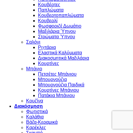
Κουβέρτες
Παπλώματα
Κουβερτοπαπλώματα
Κουβερλί
Φωσφοριζέ Δωμάτιο
Μαξιλάρια Ύπνου
Στρώματα Ύπνου
Σαλόνι
Ριχτάρια
Ελαστικά Καλύμματα
Διακοσμητικά Μαξιλάρια
Κουρτίνες
Μπάνιο
Πετσέτες Μπάνιου
Μπουρνούζια
Μπουρνούζια Παιδικά
Κουρτίνες Μπάνιου
Πατάκια Μπάνιου
Κουζίνα
Διακόσμηση
Φωτιστικά
Καλάθια
Βάζα-Κεραμικά
Καρέκλες
Σκαμπό