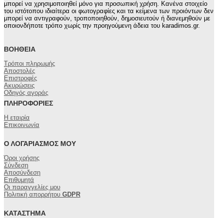
μπορεί να χρησιμοποιηθεί μόνο για προσωπική χρήση. Κανένα στοιχείο
του ιστότοπου ιδιαίτερα οι φωτογραφίες και τα κείμενα των προιόντων δεν
μπορεί να αντιγραφούν, τροποποιηθούν, δημοσιευτούν ή διανεμηθούν με
οποιονδήποτε τρόπο χωρίς την προηγούμενη άδεια του karadimos.gr.
ΒΟΉΘΕΙΑ
Τρόποι πληρωμής
Αποστολές
Επιστροφές
Ακυρώσεις
Οδηγός αγοράς
ΠΛΗΡΟΦΟΡΊΕΣ
Η εταιρία
Επικοινωνία
Ο ΛΟΓΑΡΙΑΣΜΌΣ ΜΟΥ
Όροι χρήσης
Σύνδεση
Αποσύνδεση
Επιθυμητά
Οι παραγγελίες μου
Πολιτική απορρήτου
GDPR
ΚΑΤΆΣΤΗΜΑ