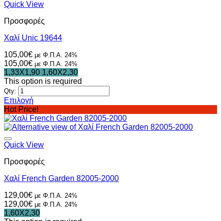
Quick View
Προσφορές
Χαλί Unic 19644
105,00
€
με Φ.Π.Α. 24%
105,00
€
με Φ.Π.Α. 24%
1,33X1,90
1,60X2,30
This option is required
Qty:
Επιλογή
Αυτό
Hot Price!
το
προϊόν
έχει
πολλαπλές
Quick View
παραλλαγές.
Προσφορές
Οι
επιλογές
Χαλί French Garden 82005-2000
μπορούν
να
129,00
€
με Φ.Π.Α. 24%
επιλεγούν
129,00
€
με Φ.Π.Α. 24%
στη
1,60X2,30
σελίδα