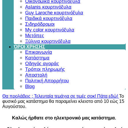
Οικονομικά κουρτινόξυλα
Aslanis κουρτινόξυλα
Guy Laroche κουρτινόξυλα
Παιδικά κουρτινόξυλα
Σιδηρόδρομοι
My color κουρτινόξυλα
Μετόπες
Ξύλινα κουρτινόξυλα
ΌΡΟΙ ΧΡΗΣΗΣ
Επικοινωνία
Κατάστημα
Οδηγός αγοράς
Τρόποι πληρωμής
Αποστολή
Πολιτική Απορρήτου
Blog
Θα προλάβεις ; Τελευταία τεμάχια σε τιμές σοκ! Πάτα εδώ!
Το
φυσικό μας κατάστημα θα παραμείνει κλειστο από 10 εώς 15
Αυγούστου.
Καλώς ήρθατε στο ηλεκτρονικό μας κατάστημα.