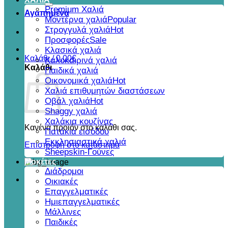
για:
Premium Χαλιά
Αγαπημένα
Μοντέρνα χαλιά
Στρογγυλά χαλιά
Προσφορές
Κλασικά χαλιά
Καλάθι /
0,00
€
Καλοκαιρινά χαλιά
Καλάθι
Παιδικά χαλιά
Οικονομικά χαλιά
Χαλιά επιθυμητών διαστάσεων
Οβάλ χαλιά
Shaggy χαλιά
Χαλάκια κουζίνας
Κανένα προϊόν στο καλάθι σας.
Πατάκια εισόδου
Εκκλησιαστικά χαλιά
Επιστροφή στο κατάστημα
Sheepskin-Γούνες
Μοκέτες
Διάδρομοι
Οικιακές
Επαγγελματικές
Ημιεπαγγελματικές
Μάλλινες
Παιδικές