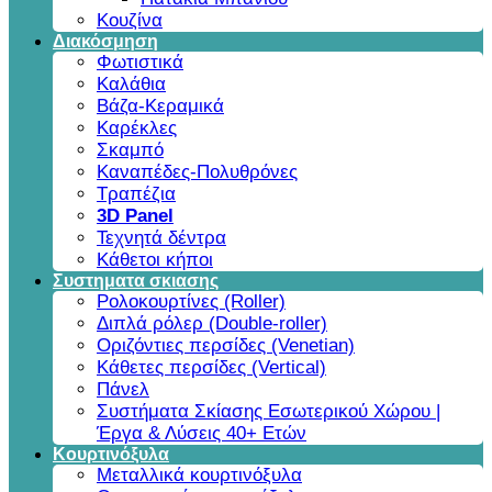
Κουζίνα
Διακόσμηση
Φωτιστικά
Καλάθια
Βάζα-Κεραμικά
Καρέκλες
Σκαμπό
Καναπέδες-Πολυθρόνες
Τραπέζια
3D Panel
Τεχνητά δέντρα
Κάθετοι κήποι
Συστηματα σκιασης
Ρολοκουρτίνες (Roller)
Διπλά ρόλερ (Double-roller)
Οριζόντιες περσίδες (Venetian)
Κάθετες περσίδες (Vertical)
Πάνελ
Συστήματα Σκίασης Εσωτερικού Χώρου |
Έργα & Λύσεις 40+ Ετών
Κουρτινόξυλα
Μεταλλικά κουρτινόξυλα