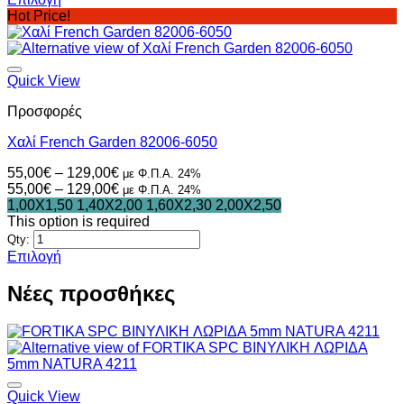
Αυτό
Hot Price!
το
προϊόν
έχει
πολλαπλές
Quick View
παραλλαγές.
Προσφορές
Οι
επιλογές
Χαλί French Garden 82006-6050
μπορούν
να
Price
55,00
€
–
129,00
€
με Φ.Π.Α. 24%
επιλεγούν
range:
Price
55,00
€
–
129,00
€
με Φ.Π.Α. 24%
στη
55,00€
range:
1,00X1,50
1,40X2,00
1,60X2,30
2,00X2,50
σελίδα
through
55,00€
This option is required
του
129,00€
through
Qty:
προϊόντος
129,00€
Επιλογή
Αυτό
το
Νέες προσθήκες
προϊόν
έχει
πολλαπλές
παραλλαγές.
Οι
επιλογές
Quick View
μπορούν