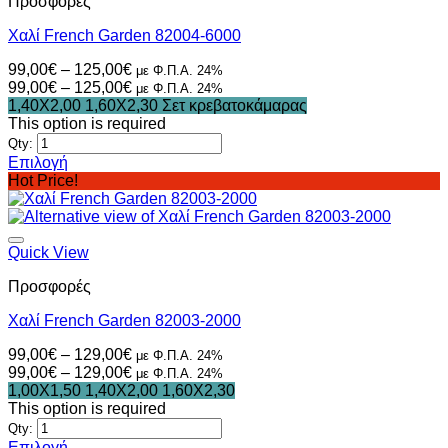
Προσφορές
Οι
επιλογές
Χαλί French Garden 82004-6000
μπορούν
να
Price
99,00
€
–
125,00
€
με Φ.Π.Α. 24%
επιλεγούν
range:
Price
99,00
€
–
125,00
€
με Φ.Π.Α. 24%
στη
99,00€
range:
1,40X2,00
1,60X2,30
Σετ κρεβατοκάμαρας
σελίδα
through
99,00€
This option is required
του
125,00€
through
Qty:
προϊόντος
125,00€
Επιλογή
Αυτό
Hot Price!
το
προϊόν
έχει
πολλαπλές
Quick View
παραλλαγές.
Προσφορές
Οι
επιλογές
Χαλί French Garden 82003-2000
μπορούν
να
Price
99,00
€
–
129,00
€
με Φ.Π.Α. 24%
επιλεγούν
range:
Price
99,00
€
–
129,00
€
με Φ.Π.Α. 24%
στη
99,00€
range:
1,00X1,50
1,40X2,00
1,60X2,30
σελίδα
through
99,00€
This option is required
του
129,00€
through
Qty:
προϊόντος
129,00€
Επιλογή