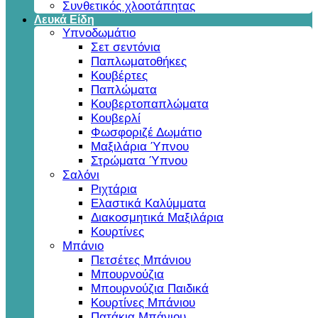
Συνθετικός χλοοτάπητας
Λευκά Είδη
Υπνοδωμάτιο
Σετ σεντόνια
Παπλωματοθήκες
Κουβέρτες
Παπλώματα
Κουβερτοπαπλώματα
Κουβερλί
Φωσφοριζέ Δωμάτιο
Μαξιλάρια Ύπνου
Στρώματα Ύπνου
Σαλόνι
Ριχτάρια
Ελαστικά Καλύμματα
Διακοσμητικά Μαξιλάρια
Κουρτίνες
Μπάνιο
Πετσέτες Μπάνιου
Μπουρνούζια
Μπουρνούζια Παιδικά
Κουρτίνες Μπάνιου
Πατάκια Μπάνιου