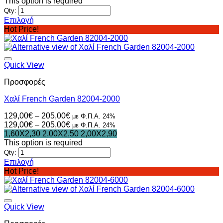
This option is required
του
Qty:
προϊόντος
Επιλογή
Αυτό
Hot Price!
το
προϊόν
έχει
πολλαπλές
Quick View
παραλλαγές.
Προσφορές
Οι
επιλογές
Χαλί French Garden 82004-2000
μπορούν
να
Price
129,00
€
–
205,00
€
με Φ.Π.Α. 24%
επιλεγούν
range:
Price
129,00
€
–
205,00
€
με Φ.Π.Α. 24%
στη
129,00€
range:
1,60X2,30
2,00X2,50
2,00X2,90
σελίδα
through
129,00€
This option is required
του
205,00€
through
Qty:
προϊόντος
205,00€
Επιλογή
Αυτό
Hot Price!
το
προϊόν
έχει
πολλαπλές
Quick View
παραλλαγές.