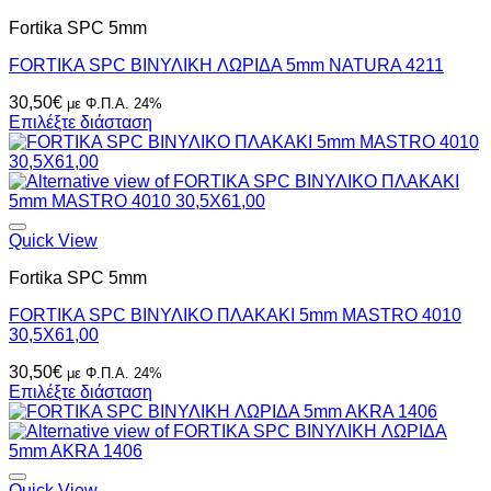
να
Fortika SPC 5mm
επιλεγούν
στη
FORTIKA SPC ΒΙΝΥΛΙΚH ΛΩΡΙΔΑ 5mm NATURA 4211
σελίδα
του
30,50
€
με Φ.Π.Α. 24%
προϊόντος
Επιλέξτε διάσταση
Quick View
Fortika SPC 5mm
FORTIKA SPC ΒΙΝΥΛΙΚΟ ΠΛΑΚΑΚΙ 5mm MASTRO 4010
30,5X61,00
30,50
€
με Φ.Π.Α. 24%
Επιλέξτε διάσταση
Quick View