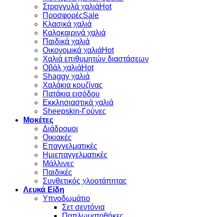
Στρογγυλά χαλιά
Προσφορές
Κλασικά χαλιά
Καλοκαιρινά χαλιά
Παιδικά χαλιά
Οικονομικά χαλιά
Χαλιά επιθυμητών διαστάσεων
Οβάλ χαλιά
Shaggy χαλιά
Χαλάκια κουζίνας
Πατάκια εισόδου
Εκκλησιαστικά χαλιά
Sheepskin-Γούνες
Μοκέτες
Διάδρομοι
Οικιακές
Επαγγελματικές
Ημιεπαγγελματικές
Μάλλινες
Παιδικές
Συνθετικός χλοοτάπητας
Λευκά Είδη
Υπνοδωμάτιο
Σετ σεντόνια
Παπλωματοθήκες