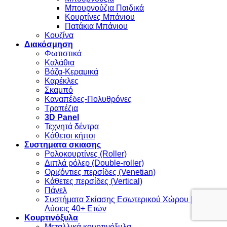
Μπουρνούζια Παιδικά
Κουρτίνες Μπάνιου
Πατάκια Μπάνιου
Κουζίνα
Διακόσμηση
Φωτιστικά
Καλάθια
Βάζα-Κεραμικά
Καρέκλες
Σκαμπό
Καναπέδες-Πολυθρόνες
Τραπέζια
3D Panel
Τεχνητά δέντρα
Κάθετοι κήποι
Συστηματα σκιασης
Ρολοκουρτίνες (Roller)
Διπλά ρόλερ (Double-roller)
Οριζόντιες περσίδες (Venetian)
Κάθετες περσίδες (Vertical)
Πάνελ
Συστήματα Σκίασης Εσωτερικού Χώρου | Έργα &
Λύσεις 40+ Ετών
Κουρτινόξυλα
Μεταλλικά κουρτινόξυλα