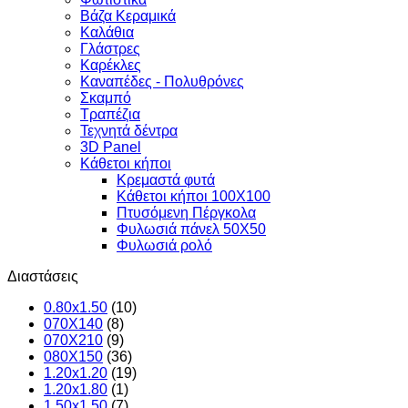
Βάζα Κεραμικά
Καλάθια
Γλάστρες
Καρέκλες
Καναπέδες - Πολυθρόνες
Σκαμπό
Τραπέζια
Τεχνητά δέντρα
3D Panel
Κάθετοι κήποι
Κρεμαστά φυτά
Κάθετοι κήποι 100Χ100
Πτυσόμενη Πέργκολα
Φυλωσιά πάνελ 50Χ50
Φυλωσιά ρολό
Διαστάσεις
0.80x1.50
(10)
070X140
(8)
070X210
(9)
080X150
(36)
1.20x1.20
(19)
1.20x1.80
(1)
1.50x1.50
(7)