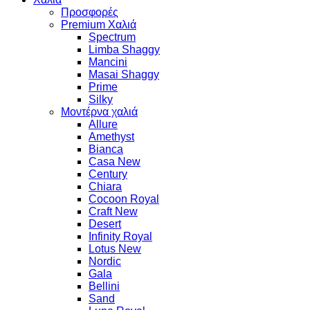
Προσφορές
Premium Χαλιά
Spectrum
Limba Shaggy
Mancini
Masai Shaggy
Prime
Silky
Μοντέρνα χαλιά
Allure
Amethyst
Bianca
Casa New
Century
Chiara
Cocoon Royal
Craft New
Desert
Infinity Royal
Lotus New
Nordic
Gala
Bellini
Sand