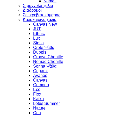
Kamali
Στρογγυλά χαλιά
Διάδρομοι
Σετ κρεβατοκάμαρας
Καλοκαιρινά χαλιά
Canvas New
JUT
Ethnic
Lux
Stella
Crete Ψάθα
Duppis
Groove Chenille
Nomad Chenille
Sorina Ψάθα
Origami
Avanos
Canvas
Comodo
Eco
Flox
Kaiko
Lotus Summer
Naturel
Oria