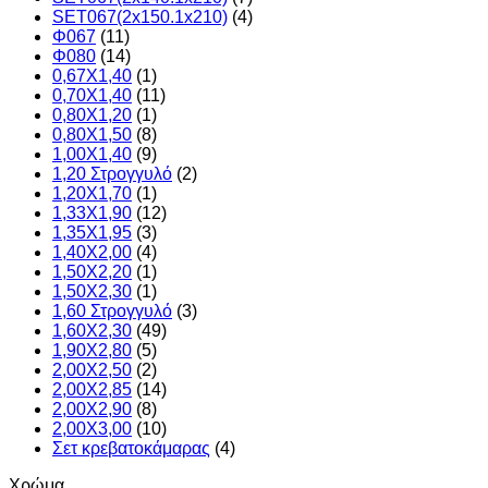
SET067(2x150.1x210)
(4)
Φ067
(11)
Φ080
(14)
0,67X1,40
(1)
0,70X1,40
(11)
0,80X1,20
(1)
0,80X1,50
(8)
1,00Χ1,40
(9)
1,20 Στρογγυλό
(2)
1,20X1,70
(1)
1,33X1,90
(12)
1,35X1,95
(3)
1,40X2,00
(4)
1,50X2,20
(1)
1,50X2,30
(1)
1,60 Στρογγυλό
(3)
1,60X2,30
(49)
1,90X2,80
(5)
2,00X2,50
(2)
2,00X2,85
(14)
2,00X2,90
(8)
2,00X3,00
(10)
Σετ κρεβατοκάμαρας
(4)
Χρώμα