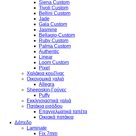
Siena Custom
Tivoli Custom
Bellini Custom
Jade
Gala Custom
Jasmine
Bellagio-Custom
Ruby Custom
Palma Custom
Authentic
Linear
Loom Custom
Pixel
Χαλάκια κουζίνας
Οικονομικά χαλιά
Allegra
Sheepskin-Γούνες
Puffy
Εκκλησιαστικά χαλιά
Πατάκια εισόδου
Επαγγελματικά ταπέτα
Οικιακά πατάκια
Δάπεδο
Laminate
Fix 7mm