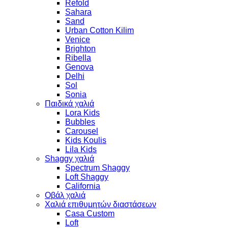
Refold
Sahara
Sand
Urban Cotton Kilim
Venice
Brighton
Ribella
Genova
Delhi
Sol
Sonia
Παιδικά χαλιά
Lora Kids
Bubbles
Carousel
Kids Koulis
Lila Kids
Shaggy χαλιά
Spectrum Shaggy
Loft Shaggy
California
Οβάλ χαλιά
Χαλιά επιθυμητών διαστάσεων
Casa Custom
Loft