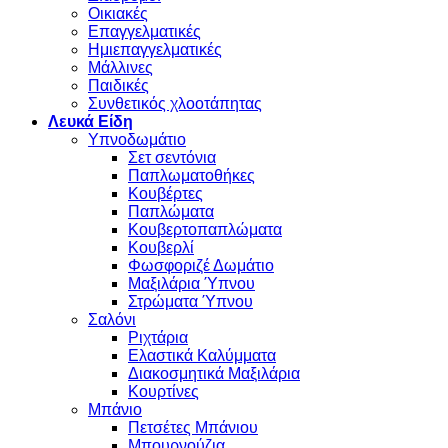
Οικιακές
Επαγγελματικές
Ημιεπαγγελματικές
Μάλλινες
Παιδικές
Συνθετικός χλοοτάπητας
Λευκά Είδη
Υπνοδωμάτιο
Σετ σεντόνια
Παπλωματοθήκες
Κουβέρτες
Παπλώματα
Κουβερτοπαπλώματα
Κουβερλί
Φωσφοριζέ Δωμάτιο
Μαξιλάρια Ύπνου
Στρώματα Ύπνου
Σαλόνι
Ριχτάρια
Ελαστικά Καλύμματα
Διακοσμητικά Μαξιλάρια
Κουρτίνες
Μπάνιο
Πετσέτες Μπάνιου
Μπουρνούζια