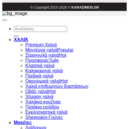
© Copyright 2010-2026 ©
KARADIMOS.GR
Αναζήτηση
για:
ΧΑΛΙΆ
Premium Χαλιά
Μοντέρνα χαλιά
Στρογγυλά χαλιά
Προσφορές
Κλασικά χαλιά
Καλοκαιρινά χαλιά
Παιδικά χαλιά
Οικονομικά χαλιά
Χαλιά επιθυμητών διαστάσεων
Οβάλ χαλιά
Shaggy χαλιά
Χαλάκια κουζίνας
Πατάκια εισόδου
Εκκλησιαστικά χαλιά
Sheepskin-Γούνες
Μοκέτες
Διάδρομοι