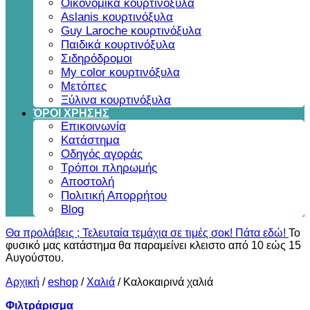
Οικονομικά κουρτινόξυλα
Aslanis κουρτινόξυλα
Guy Laroche κουρτινόξυλα
Παιδικά κουρτινόξυλα
Σιδηρόδρομοι
My color κουρτινόξυλα
Μετόπες
Ξύλινα κουρτινόξυλα
ΌΡΟΙ ΧΡΗΣΗΣ
Επικοινωνία
Κατάστημα
Οδηγός αγοράς
Τρόποι πληρωμής
Αποστολή
Πολιτική Απορρήτου
Blog
Θα προλάβεις ; Τελευταία τεμάχια σε τιμές σοκ! Πάτα εδώ!
Το
φυσικό μας κατάστημα θα παραμείνει κλειστο από 10 εώς 15
Αυγούστου.
Αρχική
/
eshop
/
Χαλιά
/
Καλοκαιρινά χαλιά
Φιλτράρισμα