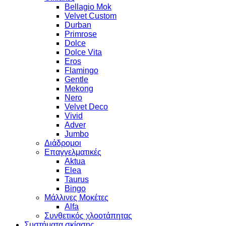
Bellagio Mok
Velvet Custom
Durban
Primrose
Dolce
Dolce Vita
Eros
Flamingo
Gentle
Mekong
Nero
Velvet Deco
Vivid
Adver
Jumbo
Διάδρομοι
Επαγγελματικές
Aktua
Elea
Taurus
Bingo
Μάλλινες Μοκέτες
Alfa
Συνθετικός χλοοτάπητας
Συστήματα σκίασης