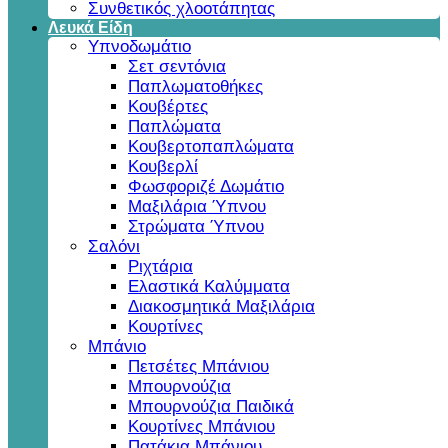
Συνθετικός χλοοτάπητας
Λευκά Είδη
Υπνοδωμάτιο
Σετ σεντόνια
Παπλωματοθήκες
Κουβέρτες
Παπλώματα
Κουβερτοπαπλώματα
Κουβερλί
Φωσφοριζέ Δωμάτιο
Μαξιλάρια Ύπνου
Στρώματα Ύπνου
Σαλόνι
Ριχτάρια
Ελαστικά Καλύμματα
Διακοσμητικά Μαξιλάρια
Κουρτίνες
Μπάνιο
Πετσέτες Μπάνιου
Μπουρνούζια
Μπουρνούζια Παιδικά
Κουρτίνες Μπάνιου
Πατάκια Μπάνιου