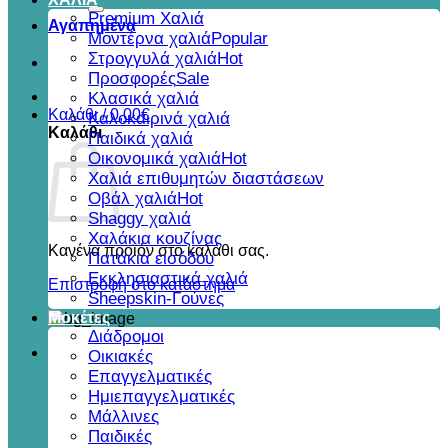
για:
Premium Χαλιά
Αγαπημένα
Μοντέρνα χαλιά
Στρογγυλά χαλιά
Προσφορές
Κλασικά χαλιά
Καλάθι /
0,00
€
Καλοκαιρινά χαλιά
Καλάθι
Παιδικά χαλιά
Οικονομικά χαλιά
Χαλιά επιθυμητών διαστάσεων
Οβάλ χαλιά
Shaggy χαλιά
Χαλάκια κουζίνας
Κανένα προϊόν στο καλάθι σας.
Πατάκια εισόδου
Εκκλησιαστικά χαλιά
Επιστροφή στο κατάστημα
Sheepskin-Γούνες
Μοκέτες
Διάδρομοι
Οικιακές
Επαγγελματικές
Ημιεπαγγελματικές
Μάλλινες
Παιδικές