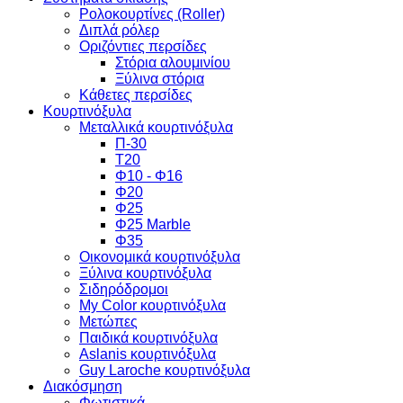
Ρολοκουρτίνες (Roller)
Διπλά ρόλερ
Οριζόντιες περσίδες
Στόρια αλουμινίου
Ξύλινα στόρια
Κάθετες περσίδες
Κουρτινόξυλα
Μεταλλικά κουρτινόξυλα
Π-30
Τ20
Φ10 - Φ16
Φ20
Φ25
Φ25 Marble
Φ35
Οικονομικά κουρτινόξυλα
Ξύλινα κουρτινόξυλα
Σιδηρόδρομοι
My Color κουρτινόξυλα
Μετώπες
Παιδικά κουρτινόξυλα
Aslanis κουρτινόξυλα
Guy Laroche κουρτινόξυλα
Διακόσμηση
Φωτιστικά