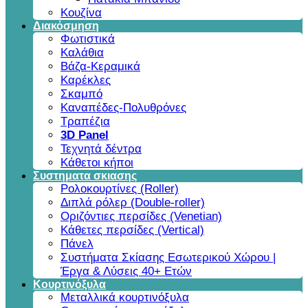
Κουζίνα
Διακόσμηση
Φωτιστικά
Καλάθια
Βάζα-Κεραμικά
Καρέκλες
Σκαμπό
Καναπέδες-Πολυθρόνες
Τραπέζια
3D Panel
Τεχνητά δέντρα
Κάθετοι κήποι
Συστηματα σκιασης
Ρολοκουρτίνες (Roller)
Διπλά ρόλερ (Double-roller)
Οριζόντιες περσίδες (Venetian)
Κάθετες περσίδες (Vertical)
Πάνελ
Συστήματα Σκίασης Εσωτερικού Χώρου |
Έργα & Λύσεις 40+ Ετών
Κουρτινόξυλα
Μεταλλικά κουρτινόξυλα