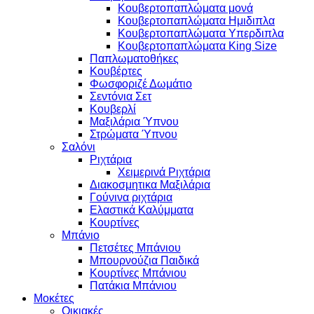
Κουβερτοπαπλώματα μονά
Κουβερτοπαπλώματα Ημιδιπλα
Κουβερτοπαπλώματα Υπερδιπλα
Κουβερτοπαπλώματα King Size
Παπλωματοθήκες
Κουβέρτες
Φωσφοριζέ Δωμάτιο
Σεντόνια Σετ
Κουβερλί
Μαξιλάρια Ύπνου
Στρώματα Ύπνου
Σαλόνι
Ριχτάρια
Χειμερινά Ριχτάρια
Διακοσμητικα Μαξιλάρια
Γούνινα ριχτάρια
Ελαστικά Καλύμματα
Κουρτίνες
Μπάνιο
Πετσέτες Μπάνιου
Μπουρνούζια Παιδικά
Κουρτίνες Μπάνιου
Πατάκια Μπάνιου
Μοκέτες
Οικιακές