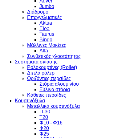
Adver
Jumbo
Διάδρομοι
Επαγγελματικές
Aktua
Elea
Taurus
Bingo
Μάλλινες Μοκέτες
Alfa
Συνθετικός χλοοτάπητας
Συστήματα σκίασης
Ρολοκουρτίνες (Roller)
Διπλά ρόλερ
Οριζόντιες περσίδες
Στόρια αλουμινίου
Ξύλινα στόρια
Κάθετες περσίδες
Κουρτινόξυλα
Μεταλλικά κουρτινόξυλα
Π-30
Τ20
Φ10 - Φ16
Φ20
Φ25