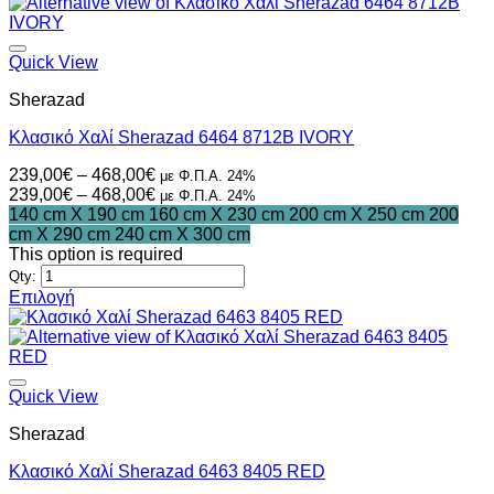
Quick View
Sherazad
Κλασικό Χαλί Sherazad 6464 8712B IVORY
Price
239,00
€
–
468,00
€
με Φ.Π.Α. 24%
range:
Price
239,00
€
–
468,00
€
με Φ.Π.Α. 24%
239,00€
range:
140 cm X 190 cm
160 cm X 230 cm
200 cm X 250 cm
200
through
239,00€
cm X 290 cm
240 cm X 300 cm
468,00€
through
This option is required
468,00€
Qty:
Επιλογή
Αυτό
το
προϊόν
έχει
πολλαπλές
Quick View
παραλλαγές.
Sherazad
Οι
επιλογές
Κλασικό Χαλί Sherazad 6463 8405 RED
μπορούν