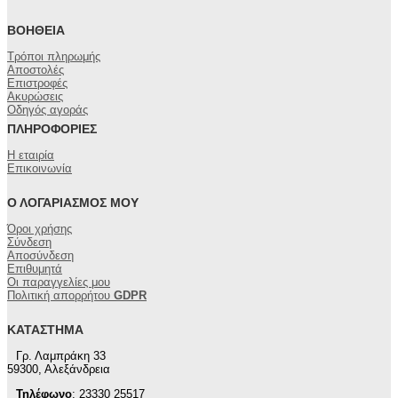
ΒΟΉΘΕΙΑ
Τρόποι πληρωμής
Αποστολές
Επιστροφές
Ακυρώσεις
Οδηγός αγοράς
ΠΛΗΡΟΦΟΡΊΕΣ
Η εταιρία
Επικοινωνία
Ο ΛΟΓΑΡΙΑΣΜΌΣ ΜΟΥ
Όροι χρήσης
Σύνδεση
Αποσύνδεση
Επιθυμητά
Οι παραγγελίες μου
Πολιτική απορρήτου
GDPR
ΚΑΤΆΣΤΗΜΑ
Γρ. Λαμπράκη 33
59300, Αλεξάνδρεια
Τηλέφωνο
: 23330 25517