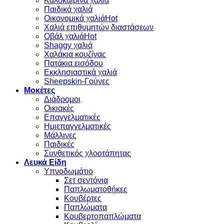
Καλοκαιρινά χαλιά
Παιδικά χαλιά
Οικονομικά χαλιά
Χαλιά επιθυμητών διαστάσεων
Οβάλ χαλιά
Shaggy χαλιά
Χαλάκια κουζίνας
Πατάκια εισόδου
Εκκλησιαστικά χαλιά
Sheepskin-Γούνες
Μοκέτες
Διάδρομοι
Οικιακές
Επαγγελματικές
Ημιεπαγγελματικές
Μάλλινες
Παιδικές
Συνθετικός χλοοτάπητας
Λευκά Είδη
Υπνοδωμάτιο
Σετ σεντόνια
Παπλωματοθήκες
Κουβέρτες
Παπλώματα
Κουβερτοπαπλώματα