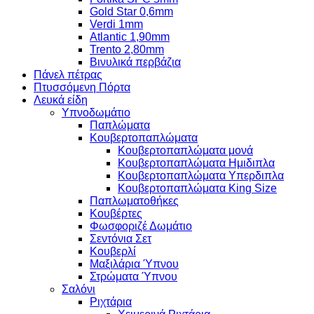
Gold Star 0,6mm
Verdi 1mm
Atlantic 1,90mm
Trento 2,80mm
Βινυλικά περβάζια
Πάνελ πέτρας
Πτυσσόμενη Πόρτα
Λευκά είδη
Υπνοδωμάτιο
Παπλώματα
Κουβερτοπαπλώματα
Κουβερτοπαπλώματα μονά
Κουβερτοπαπλώματα Ημιδιπλα
Κουβερτοπαπλώματα Υπερδιπλα
Κουβερτοπαπλώματα King Size
Παπλωματοθήκες
Κουβέρτες
Φωσφοριζέ Δωμάτιο
Σεντόνια Σετ
Κουβερλί
Μαξιλάρια Ύπνου
Στρώματα Ύπνου
Σαλόνι
Ριχτάρια