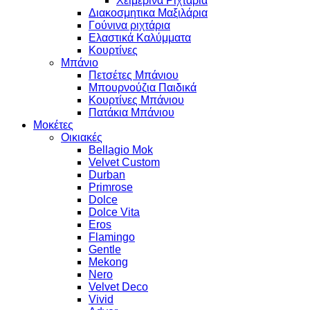
Χειμερινά Ριχτάρια
Διακοσμητικα Μαξιλάρια
Γούνινα ριχτάρια
Ελαστικά Καλύμματα
Κουρτίνες
Μπάνιο
Πετσέτες Μπάνιου
Μπουρνούζια Παιδικά
Κουρτίνες Μπάνιου
Πατάκια Μπάνιου
Μοκέτες
Οικιακές
Bellagio Mok
Velvet Custom
Durban
Primrose
Dolce
Dolce Vita
Eros
Flamingo
Gentle
Mekong
Nero
Velvet Deco
Vivid