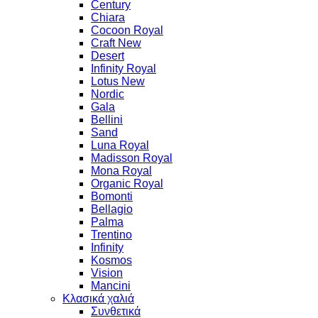
Century
Chiara
Cocoon Royal
Craft New
Desert
Infinity Royal
Lotus New
Nordic
Gala
Bellini
Sand
Luna Royal
Madisson Royal
Mona Royal
Organic Royal
Bomonti
Bellagio
Palma
Trentino
Infinity
Kosmos
Vision
Mancini
Κλασικά χαλιά
Συνθετικά