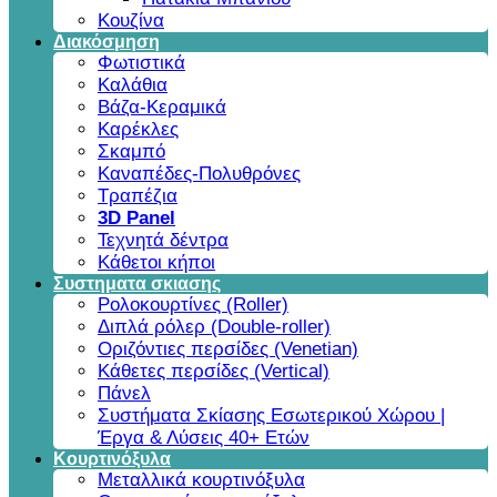
Κουζίνα
Διακόσμηση
Φωτιστικά
Καλάθια
Βάζα-Κεραμικά
Καρέκλες
Σκαμπό
Καναπέδες-Πολυθρόνες
Τραπέζια
3D Panel
Τεχνητά δέντρα
Κάθετοι κήποι
Συστηματα σκιασης
Ρολοκουρτίνες (Roller)
Διπλά ρόλερ (Double-roller)
Οριζόντιες περσίδες (Venetian)
Κάθετες περσίδες (Vertical)
Πάνελ
Συστήματα Σκίασης Εσωτερικού Χώρου |
Έργα & Λύσεις 40+ Ετών
Κουρτινόξυλα
Μεταλλικά κουρτινόξυλα