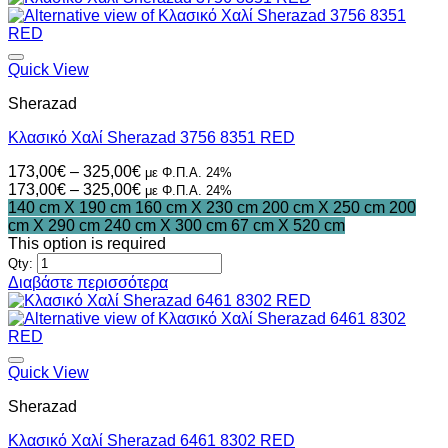
το
προϊόν
έχει
πολλαπλές
Quick View
παραλλαγές.
Sherazad
Οι
επιλογές
Κλασικό Χαλί Sherazad 3756 8351 RED
μπορούν
να
Price
173,00
€
–
325,00
€
με Φ.Π.Α. 24%
επιλεγούν
range:
Price
173,00
€
–
325,00
€
με Φ.Π.Α. 24%
στη
173,00€
range:
140 cm X 190 cm
160 cm X 230 cm
200 cm X 250 cm
200
σελίδα
through
173,00€
cm X 290 cm
240 cm X 300 cm
67 cm X 520 cm
του
325,00€
through
This option is required
προϊόντος
325,00€
Qty:
Διαβάστε περισσότερα
Quick View
Sherazad
Κλασικό Χαλί Sherazad 6461 8302 RED