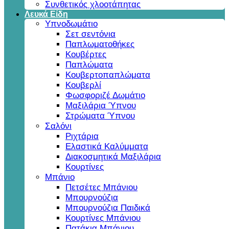
Συνθετικός χλοοτάπητας
Λευκά Είδη
Υπνοδωμάτιο
Σετ σεντόνια
Παπλωματοθήκες
Κουβέρτες
Παπλώματα
Κουβερτοπαπλώματα
Κουβερλί
Φωσφοριζέ Δωμάτιο
Μαξιλάρια Ύπνου
Στρώματα Ύπνου
Σαλόνι
Ριχτάρια
Ελαστικά Καλύμματα
Διακοσμητικά Μαξιλάρια
Κουρτίνες
Μπάνιο
Πετσέτες Μπάνιου
Μπουρνούζια
Μπουρνούζια Παιδικά
Κουρτίνες Μπάνιου
Πατάκια Μπάνιου