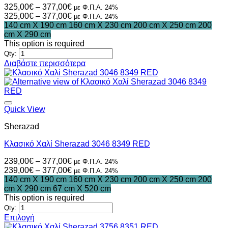
να
Price
325,00
€
–
377,00
€
με Φ.Π.Α. 24%
επιλεγούν
range:
Price
325,00
€
–
377,00
€
με Φ.Π.Α. 24%
στη
325,00€
range:
140 cm X 190 cm
160 cm X 230 cm
200 cm X 250 cm
200
σελίδα
through
325,00€
cm X 290 cm
του
377,00€
through
This option is required
προϊόντος
377,00€
Qty:
Διαβάστε περισσότερα
Quick View
Sherazad
Κλασικό Χαλί Sherazad 3046 8349 RED
Price
239,00
€
–
377,00
€
με Φ.Π.Α. 24%
range:
Price
239,00
€
–
377,00
€
με Φ.Π.Α. 24%
239,00€
range:
140 cm X 190 cm
160 cm X 230 cm
200 cm X 250 cm
200
through
239,00€
cm X 290 cm
67 cm X 520 cm
377,00€
through
This option is required
377,00€
Qty:
Επιλογή
Αυτό