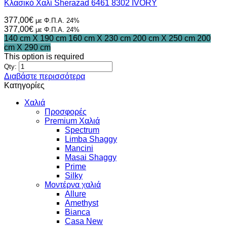
Κλασικό Χαλί Sherazad 6461 8302 IVORY
μπορούν
να
377,00
€
με Φ.Π.Α. 24%
επιλεγούν
377,00
€
με Φ.Π.Α. 24%
στη
140 cm X 190 cm
160 cm X 230 cm
200 cm X 250 cm
200
σελίδα
cm X 290 cm
του
This option is required
προϊόντος
Qty:
Διαβάστε περισσότερα
Κατηγορίες
Χαλιά
Προσφορές
Premium Χαλιά
Spectrum
Limba Shaggy
Mancini
Masai Shaggy
Prime
Silky
Μοντέρνα χαλιά
Allure
Amethyst
Bianca
Casa New