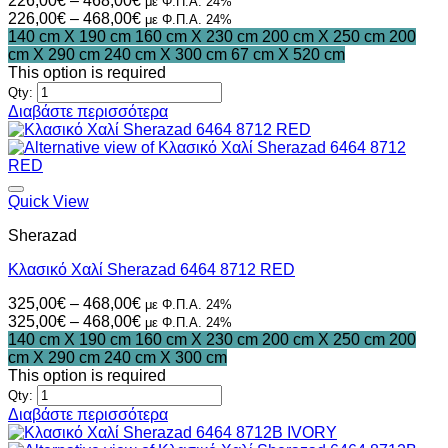
226,00
€
–
468,00
€
με Φ.Π.Α. 24%
range:
Price
226,00
€
–
468,00
€
με Φ.Π.Α. 24%
226,00€
range:
140 cm X 190 cm
160 cm X 230 cm
200 cm X 250 cm
200
through
226,00€
cm X 290 cm
240 cm X 300 cm
67 cm X 520 cm
468,00€
through
This option is required
468,00€
Qty:
Διαβάστε περισσότερα
Quick View
Sherazad
Κλασικό Χαλί Sherazad 6464 8712 RED
Price
325,00
€
–
468,00
€
με Φ.Π.Α. 24%
range:
Price
325,00
€
–
468,00
€
με Φ.Π.Α. 24%
325,00€
range:
140 cm X 190 cm
160 cm X 230 cm
200 cm X 250 cm
200
through
325,00€
cm X 290 cm
240 cm X 300 cm
468,00€
through
This option is required
468,00€
Qty:
Διαβάστε περισσότερα