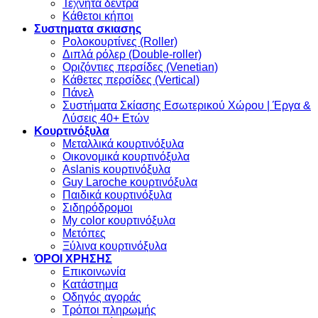
Τεχνητά δέντρα
Κάθετοι κήποι
Συστηματα σκιασης
Ρολοκουρτίνες (Roller)
Διπλά ρόλερ (Double-roller)
Οριζόντιες περσίδες (Venetian)
Κάθετες περσίδες (Vertical)
Πάνελ
Συστήματα Σκίασης Εσωτερικού Χώρου | Έργα &
Λύσεις 40+ Ετών
Κουρτινόξυλα
Μεταλλικά κουρτινόξυλα
Οικονομικά κουρτινόξυλα
Aslanis κουρτινόξυλα
Guy Laroche κουρτινόξυλα
Παιδικά κουρτινόξυλα
Σιδηρόδρομοι
My color κουρτινόξυλα
Μετόπες
Ξύλινα κουρτινόξυλα
ΌΡΟΙ ΧΡΗΣΗΣ
Επικοινωνία
Κατάστημα
Οδηγός αγοράς
Τρόποι πληρωμής