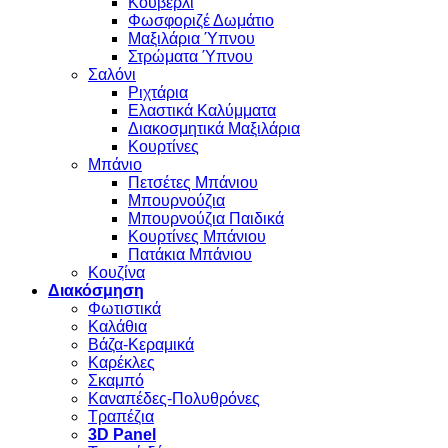
Κουβερλί
Φωσφοριζέ Δωμάτιο
Μαξιλάρια Ύπνου
Στρώματα Ύπνου
Σαλόνι
Ριχτάρια
Ελαστικά Καλύμματα
Διακοσμητικά Μαξιλάρια
Κουρτίνες
Μπάνιο
Πετσέτες Μπάνιου
Μπουρνούζια
Μπουρνούζια Παιδικά
Κουρτίνες Μπάνιου
Πατάκια Μπάνιου
Κουζίνα
Διακόσμηση
Φωτιστικά
Καλάθια
Βάζα-Κεραμικά
Καρέκλες
Σκαμπό
Καναπέδες-Πολυθρόνες
Τραπέζια
3D Panel