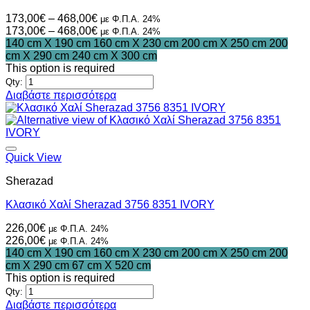
Price
173,00
€
–
468,00
€
με Φ.Π.Α. 24%
range:
Price
173,00
€
–
468,00
€
με Φ.Π.Α. 24%
173,00€
range:
140 cm X 190 cm
160 cm X 230 cm
200 cm X 250 cm
200
through
173,00€
cm X 290 cm
240 cm X 300 cm
468,00€
through
This option is required
468,00€
Qty:
Διαβάστε περισσότερα
Quick View
Sherazad
Κλασικό Χαλί Sherazad 3756 8351 IVORY
226,00
€
με Φ.Π.Α. 24%
226,00
€
με Φ.Π.Α. 24%
140 cm X 190 cm
160 cm X 230 cm
200 cm X 250 cm
200
cm X 290 cm
67 cm X 520 cm
This option is required
Qty:
Διαβάστε περισσότερα