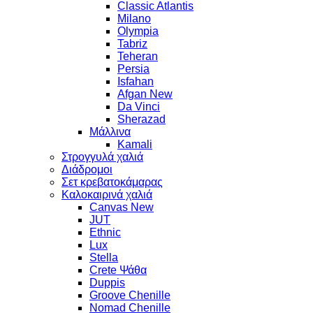
Classic Atlantis
Milano
Olympia
Tabriz
Teheran
Persia
Isfahan
Afgan New
Da Vinci
Sherazad
Μάλλινα
Kamali
Στρογγυλά χαλιά
Διάδρομοι
Σετ κρεβατοκάμαρας
Καλοκαιρινά χαλιά
Canvas New
JUT
Ethnic
Lux
Stella
Crete Ψάθα
Duppis
Groove Chenille
Nomad Chenille