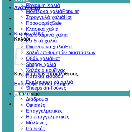
για:
Premium Χαλιά
Αγαπημένα
Μοντέρνα χαλιά
Στρογγυλά χαλιά
Προσφορές
Κλασικά χαλιά
Καλάθι /
0,00
€
Καλοκαιρινά χαλιά
Καλάθι
Παιδικά χαλιά
Οικονομικά χαλιά
Χαλιά επιθυμητών διαστάσεων
Οβάλ χαλιά
Shaggy χαλιά
Χαλάκια κουζίνας
Κανένα προϊόν στο καλάθι σας.
Πατάκια εισόδου
Εκκλησιαστικά χαλιά
Επιστροφή στο κατάστημα
Sheepskin-Γούνες
Μοκέτες
Διάδρομοι
Οικιακές
Επαγγελματικές
Ημιεπαγγελματικές
Μάλλινες
Παιδικές