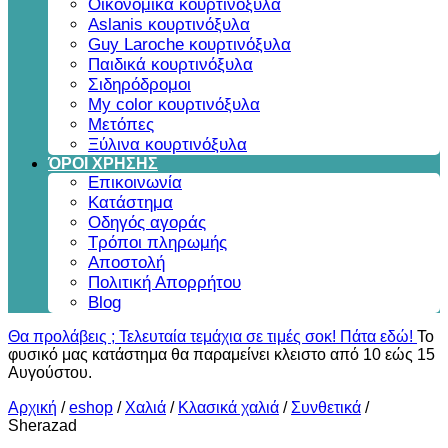
Οικονομικά κουρτινόξυλα
Aslanis κουρτινόξυλα
Guy Laroche κουρτινόξυλα
Παιδικά κουρτινόξυλα
Σιδηρόδρομοι
My color κουρτινόξυλα
Μετόπες
Ξύλινα κουρτινόξυλα
ΌΡΟΙ ΧΡΗΣΗΣ
Επικοινωνία
Κατάστημα
Οδηγός αγοράς
Τρόποι πληρωμής
Αποστολή
Πολιτική Απορρήτου
Blog
Θα προλάβεις ; Τελευταία τεμάχια σε τιμές σοκ! Πάτα εδώ!
Το
φυσικό μας κατάστημα θα παραμείνει κλειστο από 10 εώς 15
Αυγούστου.
Αρχική
/
eshop
/
Χαλιά
/
Κλασικά χαλιά
/
Συνθετικά
/
Sherazad