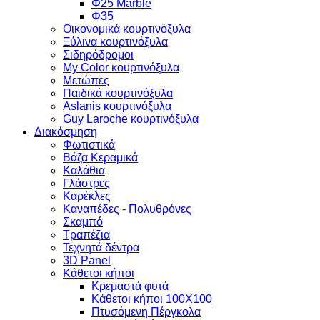
Φ25 Marble
Φ35
Οικονομικά κουρτινόξυλα
Ξύλινα κουρτινόξυλα
Σιδηρόδρομοι
My Color κουρτινόξυλα
Μετώπες
Παιδικά κουρτινόξυλα
Aslanis κουρτινόξυλα
Guy Laroche κουρτινόξυλα
Διακόσμηση
Φωτιστικά
Βάζα Κεραμικά
Καλάθια
Γλάστρες
Καρέκλες
Καναπέδες - Πολυθρόνες
Σκαμπό
Τραπέζια
Τεχνητά δέντρα
3D Panel
Κάθετοι κήποι
Κρεμαστά φυτά
Κάθετοι κήποι 100Χ100
Πτυσόμενη Πέργκολα