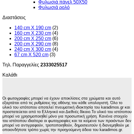
Φυλωσιά πάνελ 50Χ50
Φυλωσιά ρολό
Διαστάσεις
140 cm X 190 cm
(2)
160 cm X 230 cm
(4)
200 cm X 250 cm
(6)
200 cm X 290 cm
(8)
240 cm X 300 cm
(4)
67 cm X 520 cm
(3)
Τηλ. Παραγγελίες
2333025517
Καλάθι
Οι φωτογραφίες μπορεί να έχουν αποκλίσεις στα χρώματα και αυτό
εξαρτάται από τις ρυθμίσεις της οθόνης του κάθε υπολογιστή. Όλο το
υλικό του ιστότοπου αποτελεί πνευματική ιδιοκτησία του karadimos.gr και
προστατεύεται από το Ελληνικό και Διεθνές δίκαιο.Το υλικό του ιστότοπου
μπορεί να χρησιμοποιηθεί μόνο για προσωπική χρήση. Κανένα στοιχείο
του ιστότοπου ιδιαίτερα οι φωτογραφίες και τα κείμενα των προιόντων δεν
μπορεί να αντιγραφούν, τροποποιηθούν, δημοσιευτούν ή διανεμηθούν με
οποιονδήποτε τρόπο χωρίς την προηγούμενη άδεια του karadimos.gr.