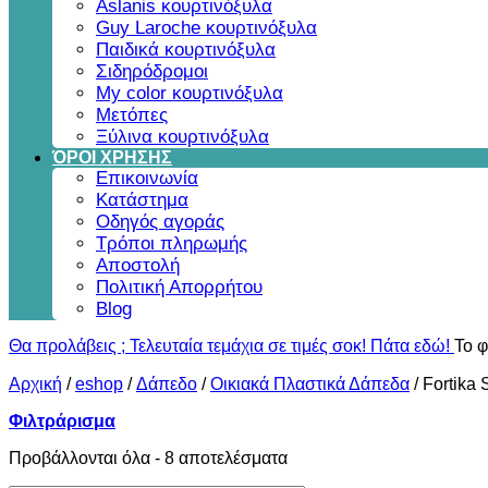
Aslanis κουρτινόξυλα
Guy Laroche κουρτινόξυλα
Παιδικά κουρτινόξυλα
Σιδηρόδρομοι
My color κουρτινόξυλα
Μετόπες
Ξύλινα κουρτινόξυλα
ΌΡΟΙ ΧΡΗΣΗΣ
Επικοινωνία
Κατάστημα
Οδηγός αγοράς
Τρόποι πληρωμής
Αποστολή
Πολιτική Απορρήτου
Blog
Θα προλάβεις ; Τελευταία τεμάχια σε τιμές σοκ! Πάτα εδώ!
Το φ
Αρχική
/
eshop
/
Δάπεδο
/
Οικιακά Πλαστικά Δάπεδα
/
Fortika
Φιλτράρισμα
Sorted
Προβάλλονται όλα - 8 αποτελέσματα
by