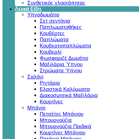
Συνθετικός χλοοτάπητας
Λευκά Είδη
Υπνοδωμάτιο
Σετ σεντόνια
Παπλωματοθήκες
Κουβέρτες
Παπλώματα
Κουβερτοπαπλώματα
Κουβερλί
Φωσφοριζέ Δωμάτιο
Μαξιλάρια Ύπνου
Στρώματα Ύπνου
Σαλόνι
Ριχτάρια
Ελαστικά Καλύμματα
Διακοσμητικά Μαξιλάρια
Κουρτίνες
Μπάνιο
Πετσέτες Μπάνιου
Μπουρνούζια
Μπουρνούζια Παιδικά
Κουρτίνες Μπάνιου
Πατάκια Μπάνιου