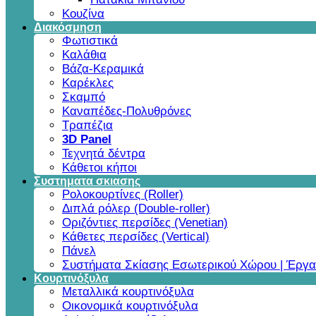
Κουζίνα
Διακόσμηση
Φωτιστικά
Καλάθια
Βάζα-Κεραμικά
Καρέκλες
Σκαμπό
Καναπέδες-Πολυθρόνες
Τραπέζια
3D Panel
Τεχνητά δέντρα
Κάθετοι κήποι
Συστηματα σκιασης
Ρολοκουρτίνες (Roller)
Διπλά ρόλερ (Double-roller)
Οριζόντιες περσίδες (Venetian)
Κάθετες περσίδες (Vertical)
Πάνελ
Συστήματα Σκίασης Εσωτερικού Χώρου | Έργα
Κουρτινόξυλα
Μεταλλικά κουρτινόξυλα
Οικονομικά κουρτινόξυλα