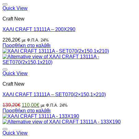
Quick View
Craft New
ΧΑΛΙ CRAFT 13111A – 200X290
226,20
€
με Φ.Π.Α. 24%
Προσθήκη στο καλάθι
Quick View
Craft New
ΧΑΛΙ CRAFT 13111A – SET070(2×150,1×210)
Original
Η
139,20
€
110,00
€
με Φ.Π.Α. 24%
price
τρέχουσα
Προσθήκη στο καλάθι
was:
τιμή
139,20€.
είναι:
110,00€.
Quick View