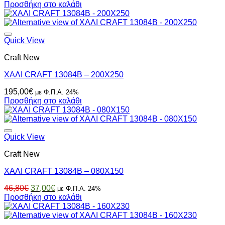
Προσθήκη στο καλάθι
Quick View
Craft New
ΧΑΛΙ CRAFT 13084B – 200X250
195,00
€
με Φ.Π.Α. 24%
Προσθήκη στο καλάθι
Quick View
Craft New
ΧΑΛΙ CRAFT 13084B – 080X150
Original
Η
46,80
€
37,00
€
με Φ.Π.Α. 24%
price
τρέχουσα
Προσθήκη στο καλάθι
was:
τιμή
46,80€.
είναι:
37,00€.