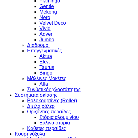
Flamingo
Gentle
Mekong
Nero
Velvet Deco
Vivid
Adver
Jumbo
Διάδρομοι
Επαγγελματικές
Aktua
Elea
Taurus
Bingo
Μάλλινες Μοκέτες
Alfa
Συνθετικός χλοοτάπητας
Συστήματα σκίασης
Ρολοκουρτίνες (Roller)
Διπλά ρόλερ
Οριζόντιες περσίδες
Στόρια αλουμινίου
Ξύλινα στόρια
Κάθετες περσίδες
Κουρτινόξυλα