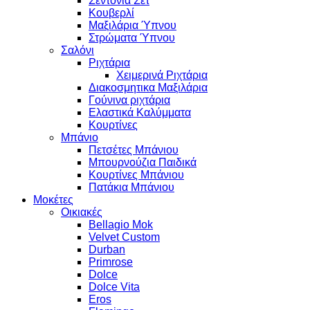
Σεντόνια Σετ
Κουβερλί
Μαξιλάρια Ύπνου
Στρώματα Ύπνου
Σαλόνι
Ριχτάρια
Χειμερινά Ριχτάρια
Διακοσμητικα Μαξιλάρια
Γούνινα ριχτάρια
Ελαστικά Καλύμματα
Κουρτίνες
Μπάνιο
Πετσέτες Μπάνιου
Μπουρνούζια Παιδικά
Κουρτίνες Μπάνιου
Πατάκια Μπάνιου
Μοκέτες
Οικιακές
Bellagio Mok
Velvet Custom
Durban
Primrose
Dolce
Dolce Vita
Eros