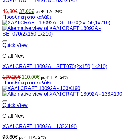
ΧΑΛΙ CRAFT 13092A – 080X150
Original
Η
46,80
€
37,00
€
με Φ.Π.Α. 24%
price
τρέχουσα
Προσθήκη στο καλάθι
was:
τιμή
46,80€.
είναι:
37,00€.
Quick View
Craft New
ΧΑΛΙ CRAFT 13092A – SET070(2×150,1×210)
Original
Η
139,20
€
110,00
€
με Φ.Π.Α. 24%
price
τρέχουσα
Προσθήκη στο καλάθι
was:
τιμή
139,20€.
είναι:
110,00€.
Quick View
Craft New
ΧΑΛΙ CRAFT 13092A – 133X190
98,60
€
με Φ.Π.Α. 24%