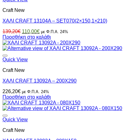
Craft New
ΧΑΛΙ CRAFT 13104A – SET070(2×150,1×210)
Original
Η
139,20
€
110,00
€
με Φ.Π.Α. 24%
price
τρέχουσα
Προσθήκη στο καλάθι
was:
τιμή
139,20€.
είναι:
110,00€.
Quick View
Craft New
ΧΑΛΙ CRAFT 13092A – 200X290
226,20
€
με Φ.Π.Α. 24%
Προσθήκη στο καλάθι
Quick View
Craft New