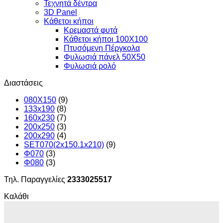
Τεχνητά δέντρα
3D Panel
Κάθετοι κήποι
Κρεμαστά φυτά
Κάθετοι κήποι 100Χ100
Πτυσόμενη Πέργκολα
Φυλωσιά πάνελ 50Χ50
Φυλωσιά ρολό
Διαστάσεις
080X150
(9)
133x190
(8)
160x230
(7)
200x250
(3)
200x290
(4)
SET070(2x150.1x210)
(9)
Φ070
(3)
Φ080
(3)
Τηλ. Παραγγελίες
2333025517
Καλάθι