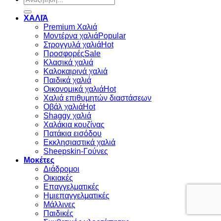
για:
ΧΑΛΙΆ
Premium Χαλιά
Μοντέρνα χαλιά
Στρογγυλά χαλιά
Προσφορές
Κλασικά χαλιά
Καλοκαιρινά χαλιά
Παιδικά χαλιά
Οικονομικά χαλιά
Χαλιά επιθυμητών διαστάσεων
Οβάλ χαλιά
Shaggy χαλιά
Χαλάκια κουζίνας
Πατάκια εισόδου
Εκκλησιαστικά χαλιά
Sheepskin-Γούνες
Μοκέτες
Διάδρομοι
Οικιακές
Επαγγελματικές
Ημιεπαγγελματικές
Μάλλινες
Παιδικές