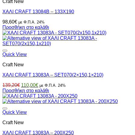
Craft New
ΧΑΛΙ CRAFT 13084B – 133X190
98,60
€
με Φ.Π.Α. 24%
Προσθήκη στο καλάθι
Quick View
Craft New
ΧΑΛΙ CRAFT 13083A – SET070(2×150,1×210)
Original
Η
139,20
€
110,00
€
με Φ.Π.Α. 24%
price
τρέχουσα
Προσθήκη στο καλάθι
was:
τιμή
139,20€.
είναι:
110,00€.
Quick View
Craft New
ΧΑΛΙ CRAFT 13083A – 200X250