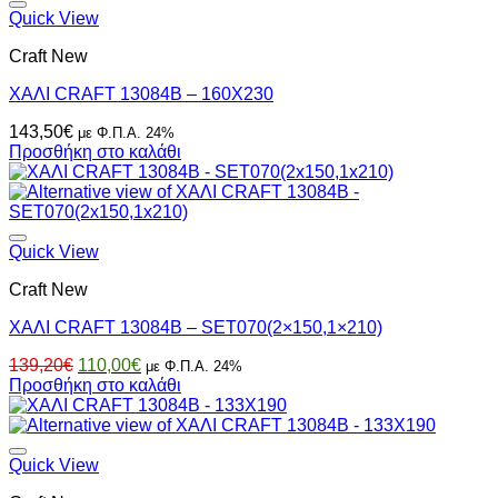
Quick View
Craft New
ΧΑΛΙ CRAFT 13084B – 160X230
143,50
€
με Φ.Π.Α. 24%
Προσθήκη στο καλάθι
Quick View
Craft New
ΧΑΛΙ CRAFT 13084B – SET070(2×150,1×210)
Original
Η
139,20
€
110,00
€
με Φ.Π.Α. 24%
price
τρέχουσα
Προσθήκη στο καλάθι
was:
τιμή
139,20€.
είναι:
110,00€.
Quick View