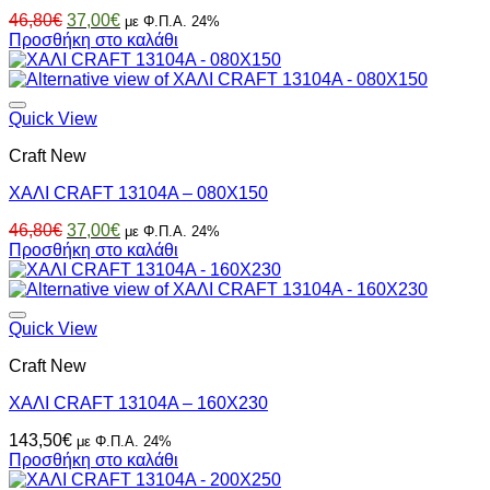
Original
Η
46,80
€
37,00
€
με Φ.Π.Α. 24%
price
τρέχουσα
Προσθήκη στο καλάθι
was:
τιμή
46,80€.
είναι:
37,00€.
Quick View
Craft New
ΧΑΛΙ CRAFT 13104A – 080X150
Original
Η
46,80
€
37,00
€
με Φ.Π.Α. 24%
price
τρέχουσα
Προσθήκη στο καλάθι
was:
τιμή
46,80€.
είναι:
37,00€.
Quick View
Craft New
ΧΑΛΙ CRAFT 13104A – 160X230
143,50
€
με Φ.Π.Α. 24%
Προσθήκη στο καλάθι