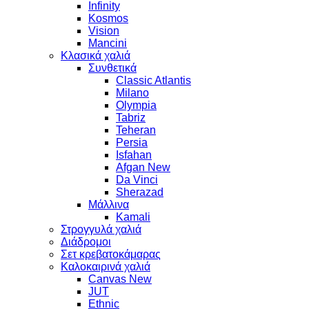
Infinity
Kosmos
Vision
Mancini
Κλασικά χαλιά
Συνθετικά
Classic Atlantis
Milano
Olympia
Tabriz
Teheran
Persia
Isfahan
Afgan New
Da Vinci
Sherazad
Μάλλινα
Kamali
Στρογγυλά χαλιά
Διάδρομοι
Σετ κρεβατοκάμαρας
Καλοκαιρινά χαλιά
Canvas New
JUT
Ethnic