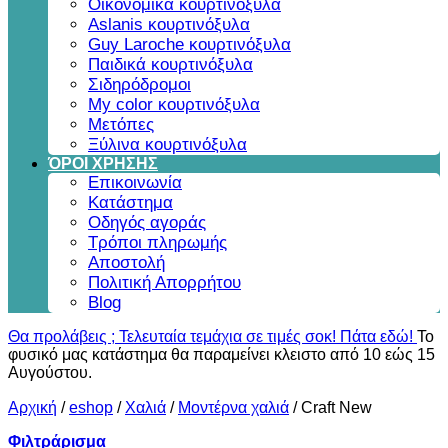
Οικονομικά κουρτινόξυλα
Aslanis κουρτινόξυλα
Guy Laroche κουρτινόξυλα
Παιδικά κουρτινόξυλα
Σιδηρόδρομοι
My color κουρτινόξυλα
Μετόπες
Ξύλινα κουρτινόξυλα
ΌΡΟΙ ΧΡΗΣΗΣ
Επικοινωνία
Κατάστημα
Οδηγός αγοράς
Τρόποι πληρωμής
Αποστολή
Πολιτική Απορρήτου
Blog
Θα προλάβεις ; Τελευταία τεμάχια σε τιμές σοκ! Πάτα εδώ!
Το
φυσικό μας κατάστημα θα παραμείνει κλειστο από 10 εώς 15
Αυγούστου.
Αρχική
/
eshop
/
Χαλιά
/
Μοντέρνα χαλιά
/
Craft New
Φιλτράρισμα