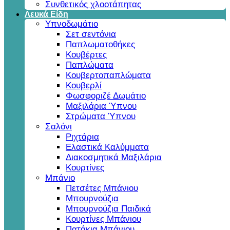
Συνθετικός χλοοτάπητας
Λευκά Είδη
Υπνοδωμάτιο
Σετ σεντόνια
Παπλωματοθήκες
Κουβέρτες
Παπλώματα
Κουβερτοπαπλώματα
Κουβερλί
Φωσφοριζέ Δωμάτιο
Μαξιλάρια Ύπνου
Στρώματα Ύπνου
Σαλόνι
Ριχτάρια
Ελαστικά Καλύμματα
Διακοσμητικά Μαξιλάρια
Κουρτίνες
Μπάνιο
Πετσέτες Μπάνιου
Μπουρνούζια
Μπουρνούζια Παιδικά
Κουρτίνες Μπάνιου
Πατάκια Μπάνιου