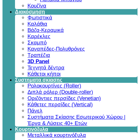
Κουζίνα
Διακόσμηση
Φωτιστικά
Καλάθια
Βάζα-Κεραμικά
Καρέκλες
Σκαμπό
Καναπέδες-Πολυθρόνες
Τραπέζια
3D Panel
Τεχνητά δέντρα
Κάθετοι κήποι
Συστηματα σκιασης
Ρολοκουρτίνες (Roller)
Διπλά ρόλερ (Double-roller)
Οριζόντιες περσίδες (Venetian)
Κάθετες περσίδες (Vertical)
Πάνελ
Συστήματα Σκίασης Εσωτερικού Χώρου |
Έργα & Λύσεις 40+ Ετών
Κουρτινόξυλα
Μεταλλικά κουρτινόξυλα