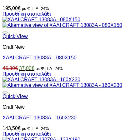
195,00
€
με Φ.Π.Α. 24%
Προσθήκη στο καλάθι
Quick View
Craft New
ΧΑΛΙ CRAFT 13083A – 080X150
Original
Η
46,80
€
37,00
€
με Φ.Π.Α. 24%
price
τρέχουσα
Προσθήκη στο καλάθι
was:
τιμή
46,80€.
είναι:
37,00€.
Quick View
Craft New
ΧΑΛΙ CRAFT 13083A – 160X230
143,50
€
με Φ.Π.Α. 24%
Προσθήκη στο καλάθι