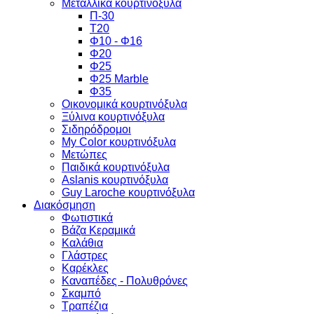
Μεταλλικά κουρτινόξυλα
Π-30
Τ20
Φ10 - Φ16
Φ20
Φ25
Φ25 Marble
Φ35
Οικονομικά κουρτινόξυλα
Ξύλινα κουρτινόξυλα
Σιδηρόδρομοι
My Color κουρτινόξυλα
Μετώπες
Παιδικά κουρτινόξυλα
Aslanis κουρτινόξυλα
Guy Laroche κουρτινόξυλα
Διακόσμηση
Φωτιστικά
Βάζα Κεραμικά
Καλάθια
Γλάστρες
Καρέκλες
Καναπέδες - Πολυθρόνες
Σκαμπό
Τραπέζια