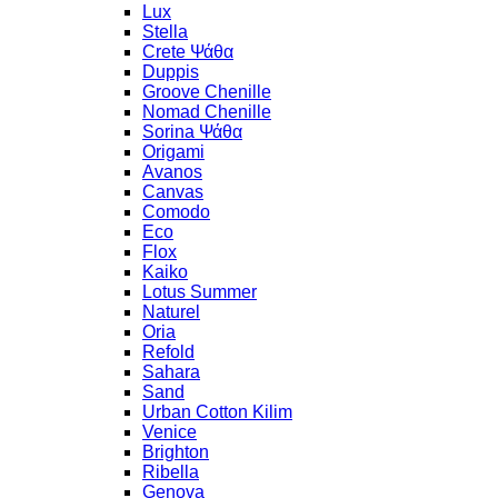
Lux
Stella
Crete Ψάθα
Duppis
Groove Chenille
Nomad Chenille
Sorina Ψάθα
Origami
Avanos
Canvas
Comodo
Eco
Flox
Kaiko
Lotus Summer
Naturel
Oria
Refold
Sahara
Sand
Urban Cotton Kilim
Venice
Brighton
Ribella
Genova