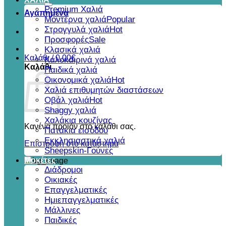
για:
Premium Χαλιά
Αγαπημένα
Μοντέρνα χαλιά
Στρογγυλά χαλιά
Προσφορές
Κλασικά χαλιά
Καλάθι /
0,00
€
Καλοκαιρινά χαλιά
Καλάθι
Παιδικά χαλιά
Οικονομικά χαλιά
Χαλιά επιθυμητών διαστάσεων
Οβάλ χαλιά
Shaggy χαλιά
Χαλάκια κουζίνας
Κανένα προϊόν στο καλάθι σας.
Πατάκια εισόδου
Εκκλησιαστικά χαλιά
Επιστροφή στο κατάστημα
Sheepskin-Γούνες
Μοκέτες
Διάδρομοι
Οικιακές
Επαγγελματικές
Ημιεπαγγελματικές
Μάλλινες
Παιδικές