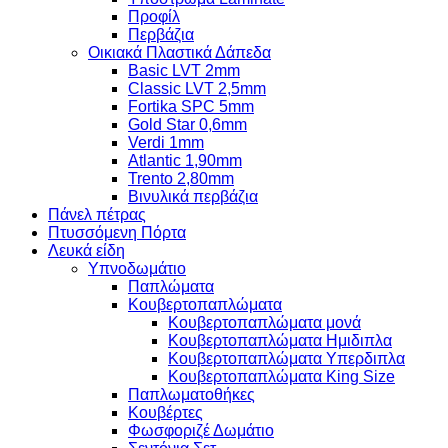
Προφίλ
Περβάζια
Οικιακά Πλαστικά Δάπεδα
Basic LVT 2mm
Classic LVT 2,5mm
Fortika SPC 5mm
Gold Star 0,6mm
Verdi 1mm
Atlantic 1,90mm
Trento 2,80mm
Βινυλικά περβάζια
Πάνελ πέτρας
Πτυσσόμενη Πόρτα
Λευκά είδη
Υπνοδωμάτιο
Παπλώματα
Κουβερτοπαπλώματα
Κουβερτοπαπλώματα μονά
Κουβερτοπαπλώματα Ημιδιπλα
Κουβερτοπαπλώματα Υπερδιπλα
Κουβερτοπαπλώματα King Size
Παπλωματοθήκες
Κουβέρτες
Φωσφοριζέ Δωμάτιο