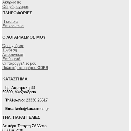
Ακυρώσεις
Οδηγός αγοράς
ΠΛΗΡΟΦΟΡΊΕΣ
Η εταιρία
Επικοινωνία
Ο ΛΟΓΑΡΙΑΣΜΌΣ ΜΟΥ
Όροι χρήσης
Σύνδεση
Αποσύνδεση
Επιθυμητά
Οι παραγγελίες μου
Πολιτική απορρήτου
GDPR
ΚΑΤΆΣΤΗΜΑ
Γρ. Λαμπράκη 33
59300, Αλεξάνδρεια
Τηλέφωνο
: 23330 25517
Email:
info@karadimos.gr
ΤΗΛ. ΠΑΡΑΓΓΕΛΊΕΣ
Δευτέρα-Τετάρτη-Σάββατο
8:30 με 2:30