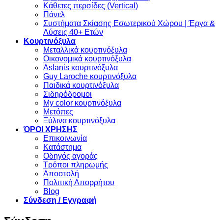
Κάθετες περσίδες (Vertical)
Πάνελ
Συστήματα Σκίασης Εσωτερικού Χώρου | Έργα &
Λύσεις 40+ Ετών
Κουρτινόξυλα
Μεταλλικά κουρτινόξυλα
Οικονομικά κουρτινόξυλα
Aslanis κουρτινόξυλα
Guy Laroche κουρτινόξυλα
Παιδικά κουρτινόξυλα
Σιδηρόδρομοι
My color κουρτινόξυλα
Μετόπες
Ξύλινα κουρτινόξυλα
ΌΡΟΙ ΧΡΗΣΗΣ
Επικοινωνία
Κατάστημα
Οδηγός αγοράς
Τρόποι πληρωμής
Αποστολή
Πολιτική Απορρήτου
Blog
Σύνδεση / Εγγραφή