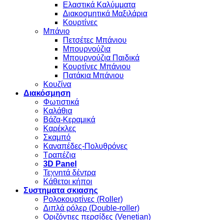
Ελαστικά Καλύμματα
Διακοσμητικά Μαξιλάρια
Κουρτίνες
Μπάνιο
Πετσέτες Μπάνιου
Μπουρνούζια
Μπουρνούζια Παιδικά
Κουρτίνες Μπάνιου
Πατάκια Μπάνιου
Κουζίνα
Διακόσμηση
Φωτιστικά
Καλάθια
Βάζα-Κεραμικά
Καρέκλες
Σκαμπό
Καναπέδες-Πολυθρόνες
Τραπέζια
3D Panel
Τεχνητά δέντρα
Κάθετοι κήποι
Συστηματα σκιασης
Ρολοκουρτίνες (Roller)
Διπλά ρόλερ (Double-roller)
Οριζόντιες περσίδες (Venetian)