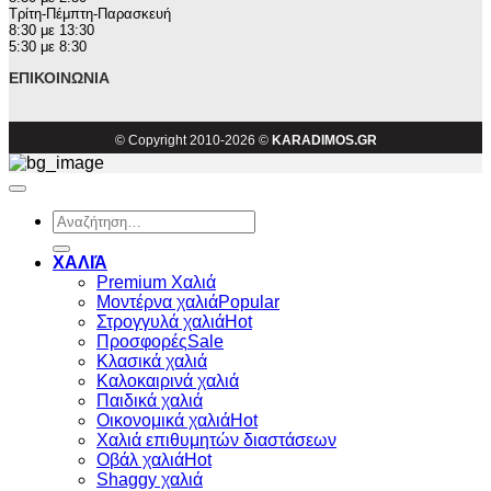
Τρίτη-Πέμπτη-Παρασκευή
8:30 με 13:30
5:30 με 8:30
ΕΠΙΚΟΙΝΩΝΊΑ
© Copyright 2010-2026 ©
KARADIMOS.GR
Αναζήτηση
για:
ΧΑΛΙΆ
Premium Χαλιά
Μοντέρνα χαλιά
Στρογγυλά χαλιά
Προσφορές
Κλασικά χαλιά
Καλοκαιρινά χαλιά
Παιδικά χαλιά
Οικονομικά χαλιά
Χαλιά επιθυμητών διαστάσεων
Οβάλ χαλιά
Shaggy χαλιά