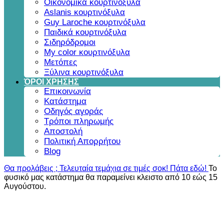
Οικονομικά κουρτινόξυλα
Aslanis κουρτινόξυλα
Guy Laroche κουρτινόξυλα
Παιδικά κουρτινόξυλα
Σιδηρόδρομοι
My color κουρτινόξυλα
Μετόπες
Ξύλινα κουρτινόξυλα
ΌΡΟΙ ΧΡΗΣΗΣ
Επικοινωνία
Κατάστημα
Οδηγός αγοράς
Τρόποι πληρωμής
Αποστολή
Πολιτική Απορρήτου
Blog
Θα προλάβεις ; Τελευταία τεμάχια σε τιμές σοκ! Πάτα εδώ!
Το
φυσικό μας κατάστημα θα παραμείνει κλειστο από 10 εώς 15
Αυγούστου.