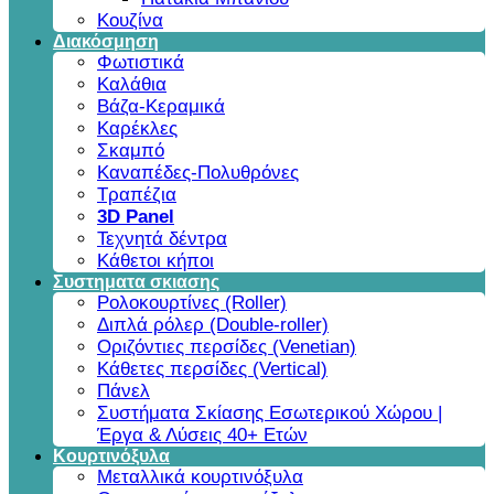
Κουζίνα
Διακόσμηση
Φωτιστικά
Καλάθια
Βάζα-Κεραμικά
Καρέκλες
Σκαμπό
Καναπέδες-Πολυθρόνες
Τραπέζια
3D Panel
Τεχνητά δέντρα
Κάθετοι κήποι
Συστηματα σκιασης
Ρολοκουρτίνες (Roller)
Διπλά ρόλερ (Double-roller)
Οριζόντιες περσίδες (Venetian)
Κάθετες περσίδες (Vertical)
Πάνελ
Συστήματα Σκίασης Εσωτερικού Χώρου |
Έργα & Λύσεις 40+ Ετών
Κουρτινόξυλα
Μεταλλικά κουρτινόξυλα