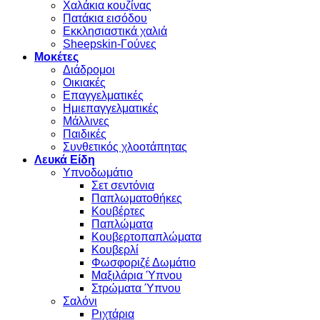
Χαλάκια κουζίνας
Πατάκια εισόδου
Εκκλησιαστικά χαλιά
Sheepskin-Γούνες
Μοκέτες
Διάδρομοι
Οικιακές
Επαγγελματικές
Ημιεπαγγελματικές
Μάλλινες
Παιδικές
Συνθετικός χλοοτάπητας
Λευκά Είδη
Υπνοδωμάτιο
Σετ σεντόνια
Παπλωματοθήκες
Κουβέρτες
Παπλώματα
Κουβερτοπαπλώματα
Κουβερλί
Φωσφοριζέ Δωμάτιο
Μαξιλάρια Ύπνου
Στρώματα Ύπνου
Σαλόνι
Ριχτάρια