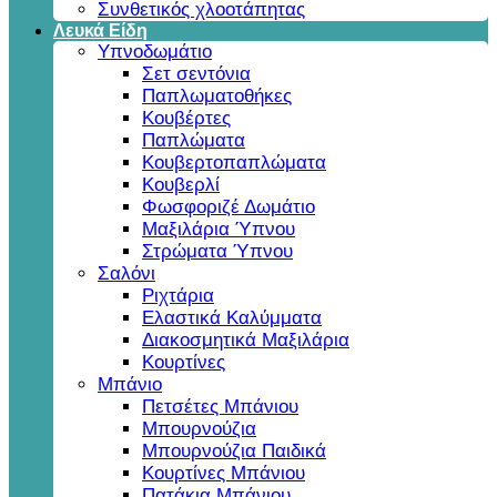
Συνθετικός χλοοτάπητας
Λευκά Είδη
Υπνοδωμάτιο
Σετ σεντόνια
Παπλωματοθήκες
Κουβέρτες
Παπλώματα
Κουβερτοπαπλώματα
Κουβερλί
Φωσφοριζέ Δωμάτιο
Μαξιλάρια Ύπνου
Στρώματα Ύπνου
Σαλόνι
Ριχτάρια
Ελαστικά Καλύμματα
Διακοσμητικά Μαξιλάρια
Κουρτίνες
Μπάνιο
Πετσέτες Μπάνιου
Μπουρνούζια
Μπουρνούζια Παιδικά
Κουρτίνες Μπάνιου
Πατάκια Μπάνιου