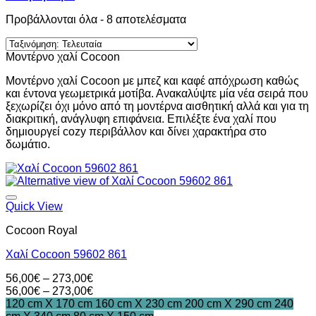
Sorted
Προβάλλονται όλα - 8 αποτελέσματα
by
latest
Μοντέρνο χαλί Cocoon
Μοντέρνο χαλί Cocoon με μπεζ και καφέ απόχρωση καθώς
και έντονα γεωμετρικά μοτίβα. Ανακαλύψτε μία νέα σειρά που
ξεχωρίζει όχι μόνο από τη μοντέρνα αισθητική αλλά και για τη
διακριτική, ανάγλυφη επιφάνεια. Επιλέξτε ένα χαλί που
δημιουργεί cozy περιβάλλον και δίνει χαρακτήρα στο
δωμάτιο.
Quick View
Cocoon Royal
Χαλί Cocoon 59602 861
Price
56,00
€
–
273,00
€
range:
Price
56,00
€
–
273,00
€
56,00€
range:
120 cm X 170 cm
160 cm X 230 cm
200 cm X 290 cm
240
through
56,00€