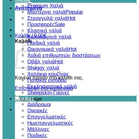
για:
Premium Χαλιά
Αγαπημένα
Μοντέρνα χαλιά
Στρογγυλά χαλιά
Προσφορές
Κλασικά χαλιά
Καλάθι /
0,00
€
Καλοκαιρινά χαλιά
Καλάθι
Παιδικά χαλιά
Οικονομικά χαλιά
Χαλιά επιθυμητών διαστάσεων
Οβάλ χαλιά
Shaggy χαλιά
Χαλάκια κουζίνας
Κανένα προϊόν στο καλάθι σας.
Πατάκια εισόδου
Εκκλησιαστικά χαλιά
Επιστροφή στο κατάστημα
Sheepskin-Γούνες
Μοκέτες
Διάδρομοι
Οικιακές
Επαγγελματικές
Ημιεπαγγελματικές
Μάλλινες
Παιδικές