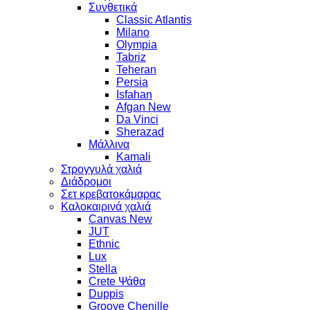
Συνθετικά
Classic Atlantis
Milano
Olympia
Tabriz
Teheran
Persia
Isfahan
Afgan New
Da Vinci
Sherazad
Μάλλινα
Kamali
Στρογγυλά χαλιά
Διάδρομοι
Σετ κρεβατοκάμαρας
Καλοκαιρινά χαλιά
Canvas New
JUT
Ethnic
Lux
Stella
Crete Ψάθα
Duppis
Groove Chenille