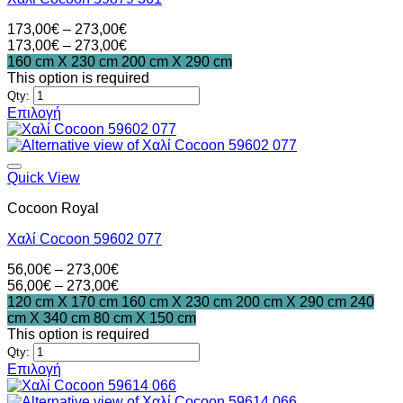
επιλογές
μπορούν
Price
173,00
€
–
273,00
€
να
range:
Price
173,00
€
–
273,00
€
επιλεγούν
173,00€
range:
160 cm X 230 cm
200 cm X 290 cm
στη
through
173,00€
This option is required
σελίδα
273,00€
through
Qty:
του
273,00€
Επιλογή
προϊόντος
Αυτό
το
προϊόν
έχει
Quick View
πολλαπλές
Cocoon Royal
παραλλαγές.
Οι
Χαλί Cocoon 59602 077
επιλογές
μπορούν
Price
56,00
€
–
273,00
€
να
range:
Price
56,00
€
–
273,00
€
επιλεγούν
56,00€
range:
120 cm X 170 cm
160 cm X 230 cm
200 cm X 290 cm
240
στη
through
56,00€
cm X 340 cm
80 cm X 150 cm
σελίδα
273,00€
through
This option is required
του
273,00€
Qty:
προϊόντος
Επιλογή
Αυτό
το