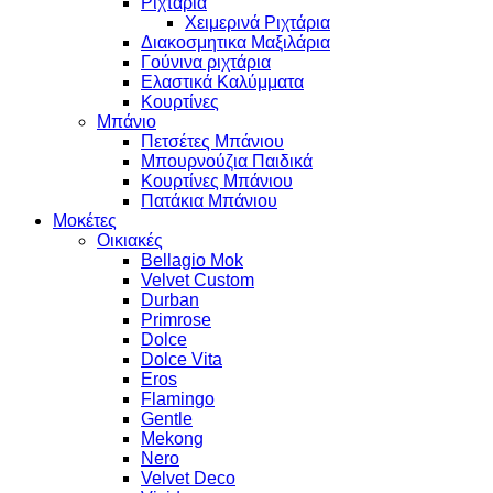
Ριχτάρια
Χειμερινά Ριχτάρια
Διακοσμητικα Μαξιλάρια
Γούνινα ριχτάρια
Ελαστικά Καλύμματα
Κουρτίνες
Μπάνιο
Πετσέτες Μπάνιου
Μπουρνούζια Παιδικά
Κουρτίνες Μπάνιου
Πατάκια Μπάνιου
Μοκέτες
Οικιακές
Bellagio Mok
Velvet Custom
Durban
Primrose
Dolce
Dolce Vita
Eros
Flamingo
Gentle
Mekong
Nero
Velvet Deco