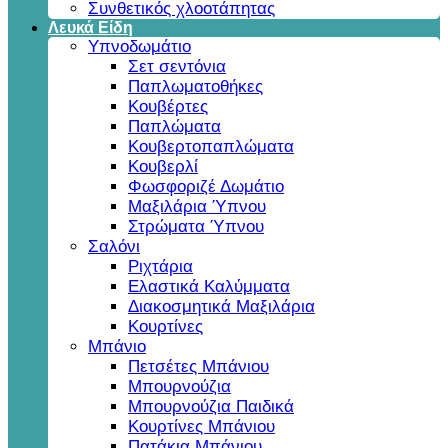
Συνθετικός χλοοτάπητας
Λευκά Είδη
Υπνοδωμάτιο
Σετ σεντόνια
Παπλωματοθήκες
Κουβέρτες
Παπλώματα
Κουβερτοπαπλώματα
Κουβερλί
Φωσφοριζέ Δωμάτιο
Μαξιλάρια Ύπνου
Στρώματα Ύπνου
Σαλόνι
Ριχτάρια
Ελαστικά Καλύμματα
Διακοσμητικά Μαξιλάρια
Κουρτίνες
Μπάνιο
Πετσέτες Μπάνιου
Μπουρνούζια
Μπουρνούζια Παιδικά
Κουρτίνες Μπάνιου
Πατάκια Μπάνιου