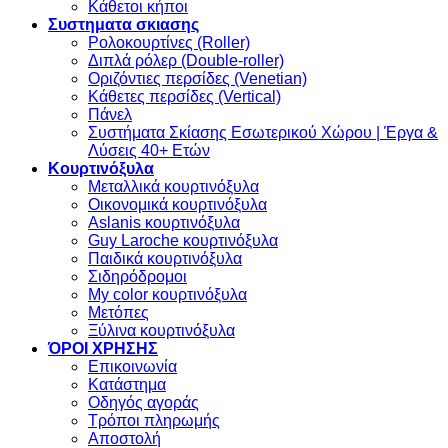
Κάθετοι κήποι
Συστηματα σκιασης
Ρολοκουρτίνες (Roller)
Διπλά ρόλερ (Double-roller)
Οριζόντιες περσίδες (Venetian)
Κάθετες περσίδες (Vertical)
Πάνελ
Συστήματα Σκίασης Εσωτερικού Χώρου | Έργα &
Λύσεις 40+ Ετών
Κουρτινόξυλα
Μεταλλικά κουρτινόξυλα
Οικονομικά κουρτινόξυλα
Aslanis κουρτινόξυλα
Guy Laroche κουρτινόξυλα
Παιδικά κουρτινόξυλα
Σιδηρόδρομοι
My color κουρτινόξυλα
Μετόπες
Ξύλινα κουρτινόξυλα
ΌΡΟΙ ΧΡΗΣΗΣ
Επικοινωνία
Κατάστημα
Οδηγός αγοράς
Τρόποι πληρωμής
Αποστολή