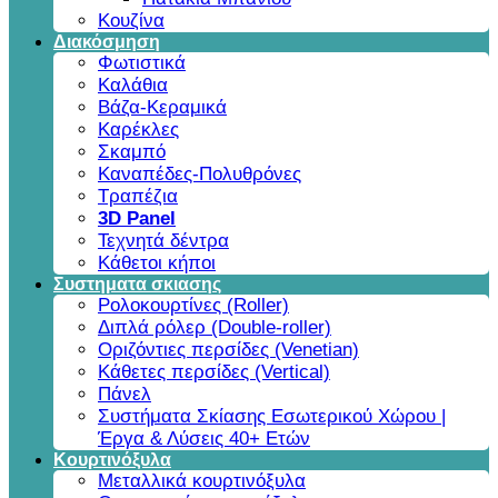
Κουζίνα
Διακόσμηση
Φωτιστικά
Καλάθια
Βάζα-Κεραμικά
Καρέκλες
Σκαμπό
Καναπέδες-Πολυθρόνες
Τραπέζια
3D Panel
Τεχνητά δέντρα
Κάθετοι κήποι
Συστηματα σκιασης
Ρολοκουρτίνες (Roller)
Διπλά ρόλερ (Double-roller)
Οριζόντιες περσίδες (Venetian)
Κάθετες περσίδες (Vertical)
Πάνελ
Συστήματα Σκίασης Εσωτερικού Χώρου |
Έργα & Λύσεις 40+ Ετών
Κουρτινόξυλα
Μεταλλικά κουρτινόξυλα