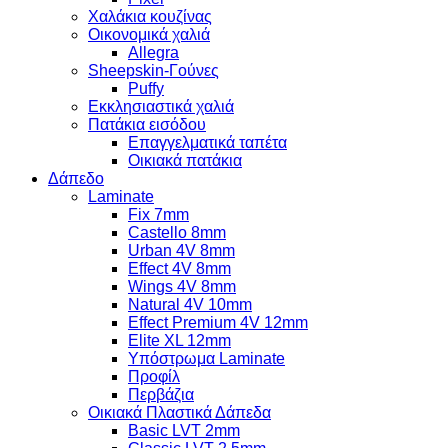
Χαλάκια κουζίνας
Οικονομικά χαλιά
Allegra
Sheepskin-Γούνες
Puffy
Εκκλησιαστικά χαλιά
Πατάκια εισόδου
Επαγγελματικά ταπέτα
Οικιακά πατάκια
Δάπεδο
Laminate
Fix 7mm
Castello 8mm
Urban 4V 8mm
Effect 4V 8mm
Wings 4V 8mm
Natural 4V 10mm
Effect Premium 4V 12mm
Elite XL 12mm
Υπόστρωμα Laminate
Προφίλ
Περβάζια
Οικιακά Πλαστικά Δάπεδα
Basic LVT 2mm