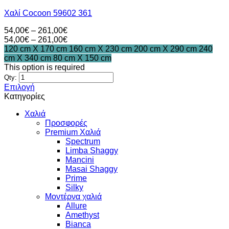
Οι
Χαλί Cocoon 59602 361
επιλογές
μπορούν
Price
54,00
€
–
261,00
€
να
range:
Price
54,00
€
–
261,00
€
επιλεγούν
54,00€
range:
120 cm X 170 cm
160 cm X 230 cm
200 cm X 290 cm
240
στη
through
54,00€
cm X 340 cm
80 cm X 150 cm
σελίδα
261,00€
through
This option is required
του
261,00€
Qty:
προϊόντος
Επιλογή
Αυτό
Κατηγορίες
το
Χαλιά
προϊόν
Προσφορές
έχει
Premium Χαλιά
πολλαπλές
Spectrum
παραλλαγές.
Limba Shaggy
Οι
Mancini
επιλογές
Masai Shaggy
μπορούν
Prime
να
Silky
επιλεγούν
Μοντέρνα χαλιά
στη
Allure
σελίδα
Amethyst
του
Bianca
προϊόντος