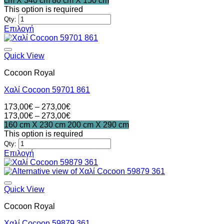
cm X 340 cm
80 cm X 150 cm
273,00€
through
This option is required
273,00€
Qty:
Επιλογή
Αυτό
το
προϊόν
Quick View
έχει
Cocoon Royal
πολλαπλές
παραλλαγές.
Χαλί Cocoon 59701 861
Οι
επιλογές
Price
173,00
€
–
273,00
€
μπορούν
range:
Price
173,00
€
–
273,00
€
να
173,00€
range:
160 cm X 230 cm
200 cm X 290 cm
επιλεγούν
through
173,00€
This option is required
στη
273,00€
through
Qty:
σελίδα
273,00€
Επιλογή
του
Αυτό
προϊόντος
το
προϊόν
έχει
Quick View
πολλαπλές
Cocoon Royal
παραλλαγές.
Οι
Χαλί Cocoon 59879 361