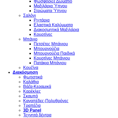
Φωσφοριζέ Δωμάτιο
Μαξιλάρια Ύπνου
Στρώματα Ύπνου
Σαλόνι
Ριχτάρια
Ελαστικά Καλύμματα
Διακοσμητικά Μαξιλάρια
Κουρτίνες
Μπάνιο
Πετσέτες Μπάνιου
Μπουρνούζια
Μπουρνούζια Παιδικά
Κουρτίνες Μπάνιου
Πατάκια Μπάνιου
Κουζίνα
Διακόσμηση
Φωτιστικά
Καλάθια
Βάζα-Κεραμικά
Καρέκλες
Σκαμπό
Καναπέδες-Πολυθρόνες
Τραπέζια
3D Panel
Τεχνητά δέντρα