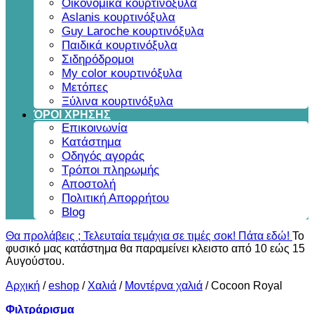
Οικονομικά κουρτινόξυλα
Aslanis κουρτινόξυλα
Guy Laroche κουρτινόξυλα
Παιδικά κουρτινόξυλα
Σιδηρόδρομοι
My color κουρτινόξυλα
Μετόπες
Ξύλινα κουρτινόξυλα
ΌΡΟΙ ΧΡΗΣΗΣ
Επικοινωνία
Κατάστημα
Οδηγός αγοράς
Τρόποι πληρωμής
Αποστολή
Πολιτική Απορρήτου
Blog
Θα προλάβεις ; Τελευταία τεμάχια σε τιμές σοκ! Πάτα εδώ!
Το
φυσικό μας κατάστημα θα παραμείνει κλειστο από 10 εώς 15
Αυγούστου.
Αρχική
/
eshop
/
Χαλιά
/
Μοντέρνα χαλιά
/
Cocoon Royal
Φιλτράρισμα