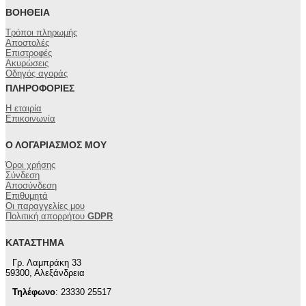
ΒΟΉΘΕΙΑ
Τρόποι πληρωμής
Αποστολές
Επιστροφές
Ακυρώσεις
Οδηγός αγοράς
ΠΛΗΡΟΦΟΡΊΕΣ
Η εταιρία
Επικοινωνία
Ο ΛΟΓΑΡΙΑΣΜΌΣ ΜΟΥ
Όροι χρήσης
Σύνδεση
Αποσύνδεση
Επιθυμητά
Οι παραγγελίες μου
Πολιτική απορρήτου
GDPR
ΚΑΤΆΣΤΗΜΑ
Γρ. Λαμπράκη 33
59300, Αλεξάνδρεια
Τηλέφωνο
: 23330 25517