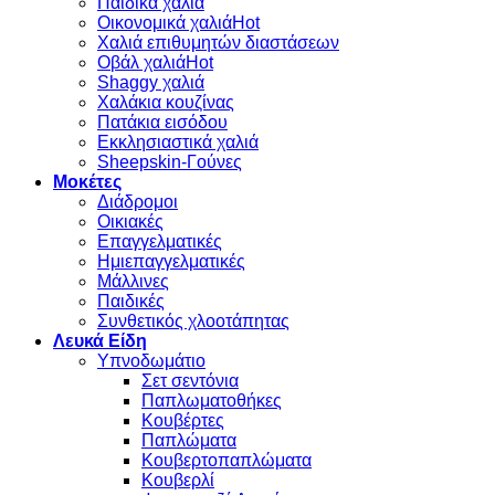
Παιδικά χαλιά
Οικονομικά χαλιά
Χαλιά επιθυμητών διαστάσεων
Οβάλ χαλιά
Shaggy χαλιά
Χαλάκια κουζίνας
Πατάκια εισόδου
Εκκλησιαστικά χαλιά
Sheepskin-Γούνες
Μοκέτες
Διάδρομοι
Οικιακές
Επαγγελματικές
Ημιεπαγγελματικές
Μάλλινες
Παιδικές
Συνθετικός χλοοτάπητας
Λευκά Είδη
Υπνοδωμάτιο
Σετ σεντόνια
Παπλωματοθήκες
Κουβέρτες
Παπλώματα
Κουβερτοπαπλώματα
Κουβερλί