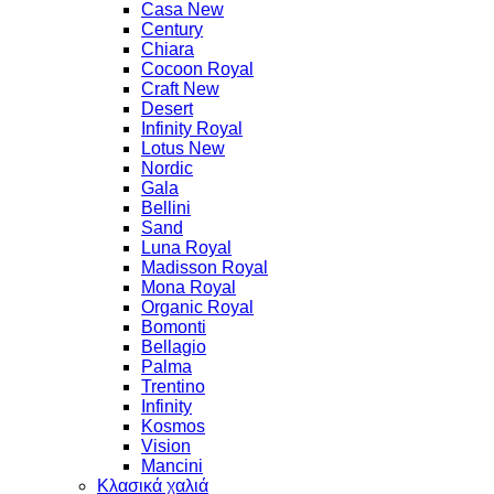
Casa New
Century
Chiara
Cocoon Royal
Craft New
Desert
Infinity Royal
Lotus New
Nordic
Gala
Bellini
Sand
Luna Royal
Madisson Royal
Mona Royal
Organic Royal
Bomonti
Bellagio
Palma
Trentino
Infinity
Kosmos
Vision
Mancini
Κλασικά χαλιά