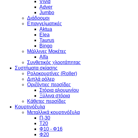
Vivid
Adver
Jumbo
Διάδρομοι
Επαγγελματικές
Aktua
Elea
Taurus
Bingo
Μάλλινες Μοκέτες
Alfa
Συνθετικός χλοοτάπητας
Συστήματα σκίασης
Ρολοκουρτίνες (Roller)
Διπλά ρόλερ
Οριζόντιες περσίδες
Στόρια αλουμινίου
Ξύλινα στόρια
Κάθετες περσίδες
Κουρτινόξυλα
Μεταλλικά κουρτινόξυλα
Π-30
Τ20
Φ10 - Φ16
Φ20