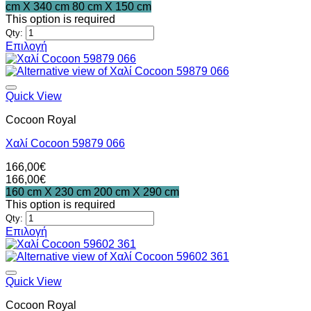
cm X 340 cm
80 cm X 150 cm
σελίδα
This option is required
του
Qty:
προϊόντος
Επιλογή
Αυτό
το
προϊόν
έχει
Quick View
πολλαπλές
Cocoon Royal
παραλλαγές.
Οι
Χαλί Cocoon 59879 066
επιλογές
μπορούν
166,00
€
να
166,00
€
επιλεγούν
160 cm X 230 cm
200 cm X 290 cm
στη
This option is required
σελίδα
Qty:
του
Επιλογή
προϊόντος
Αυτό
το
προϊόν
έχει
Quick View
πολλαπλές
Cocoon Royal
παραλλαγές.