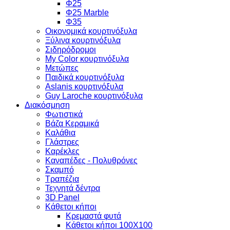
Φ25
Φ25 Marble
Φ35
Οικονομικά κουρτινόξυλα
Ξύλινα κουρτινόξυλα
Σιδηρόδρομοι
My Color κουρτινόξυλα
Μετώπες
Παιδικά κουρτινόξυλα
Aslanis κουρτινόξυλα
Guy Laroche κουρτινόξυλα
Διακόσμηση
Φωτιστικά
Βάζα Κεραμικά
Καλάθια
Γλάστρες
Καρέκλες
Καναπέδες - Πολυθρόνες
Σκαμπό
Τραπέζια
Τεχνητά δέντρα
3D Panel
Κάθετοι κήποι
Κρεμαστά φυτά
Κάθετοι κήποι 100Χ100