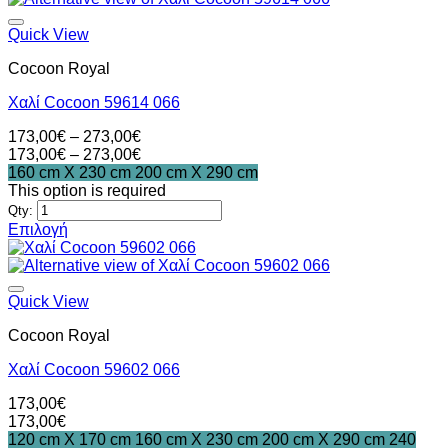
προϊόν
έχει
Quick View
πολλαπλές
Cocoon Royal
παραλλαγές.
Οι
Χαλί Cocoon 59614 066
επιλογές
μπορούν
Price
173,00
€
–
273,00
€
να
range:
Price
173,00
€
–
273,00
€
επιλεγούν
173,00€
range:
160 cm X 230 cm
200 cm X 290 cm
στη
through
173,00€
This option is required
σελίδα
273,00€
through
Qty:
του
273,00€
Επιλογή
προϊόντος
Αυτό
το
προϊόν
έχει
Quick View
πολλαπλές
Cocoon Royal
παραλλαγές.
Οι
Χαλί Cocoon 59602 066
επιλογές
μπορούν
173,00
€
να
173,00
€
επιλεγούν
120 cm X 170 cm
160 cm X 230 cm
200 cm X 290 cm
240
στη