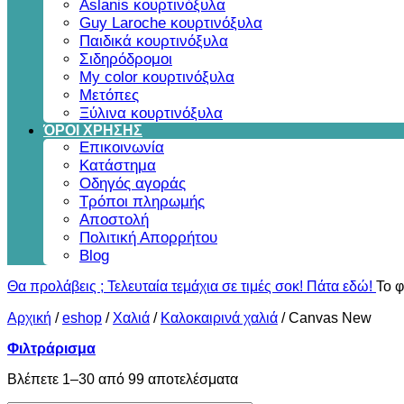
Aslanis κουρτινόξυλα
Guy Laroche κουρτινόξυλα
Παιδικά κουρτινόξυλα
Σιδηρόδρομοι
My color κουρτινόξυλα
Μετόπες
Ξύλινα κουρτινόξυλα
ΌΡΟΙ ΧΡΗΣΗΣ
Επικοινωνία
Κατάστημα
Οδηγός αγοράς
Τρόποι πληρωμής
Αποστολή
Πολιτική Απορρήτου
Blog
Θα προλάβεις ; Τελευταία τεμάχια σε τιμές σοκ! Πάτα εδώ!
Το φ
Αρχική
/
eshop
/
Χαλιά
/
Καλοκαιρινά χαλιά
/
Canvas New
Φιλτράρισμα
Sorted
Βλέπετε 1–30 από 99 αποτελέσματα
by