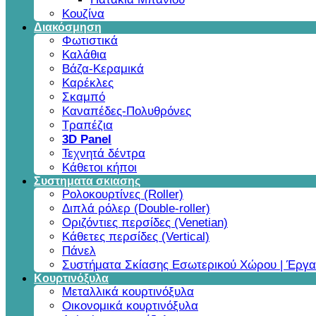
Κουζίνα
Διακόσμηση
Φωτιστικά
Καλάθια
Βάζα-Κεραμικά
Καρέκλες
Σκαμπό
Καναπέδες-Πολυθρόνες
Τραπέζια
3D Panel
Τεχνητά δέντρα
Κάθετοι κήποι
Συστηματα σκιασης
Ρολοκουρτίνες (Roller)
Διπλά ρόλερ (Double-roller)
Οριζόντιες περσίδες (Venetian)
Κάθετες περσίδες (Vertical)
Πάνελ
Συστήματα Σκίασης Εσωτερικού Χώρου | Έργα
Κουρτινόξυλα
Μεταλλικά κουρτινόξυλα
Οικονομικά κουρτινόξυλα