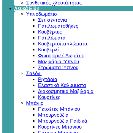
Συνθετικός χλοοτάπητας
Λευκά Είδη
Υπνοδωμάτιο
Σετ σεντόνια
Παπλωματοθήκες
Κουβέρτες
Παπλώματα
Κουβερτοπαπλώματα
Κουβερλί
Φωσφοριζέ Δωμάτιο
Μαξιλάρια Ύπνου
Στρώματα Ύπνου
Σαλόνι
Ριχτάρια
Ελαστικά Καλύμματα
Διακοσμητικά Μαξιλάρια
Κουρτίνες
Μπάνιο
Πετσέτες Μπάνιου
Μπουρνούζια
Μπουρνούζια Παιδικά
Κουρτίνες Μπάνιου
Πατάκια Μπάνιου