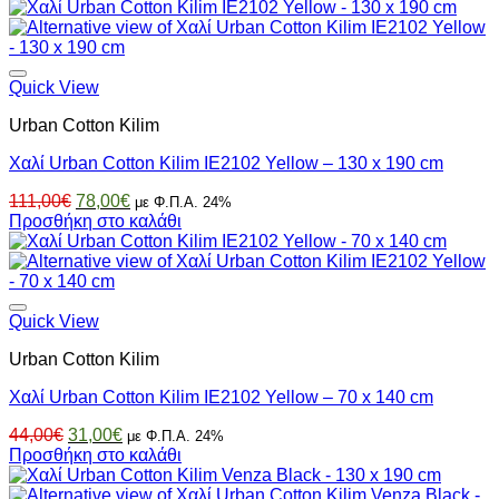
was:
τιμή
261,00€.
είναι:
183,00€.
Quick View
Urban Cotton Kilim
Χαλί Urban Cotton Kilim IE2102 Yellow – 130 x 190 cm
Original
Η
111,00
€
78,00
€
με Φ.Π.Α. 24%
price
τρέχουσα
Προσθήκη στο καλάθι
was:
τιμή
111,00€.
είναι:
78,00€.
Quick View
Urban Cotton Kilim
Χαλί Urban Cotton Kilim IE2102 Yellow – 70 x 140 cm
Original
Η
44,00
€
31,00
€
με Φ.Π.Α. 24%
price
τρέχουσα
Προσθήκη στο καλάθι
was:
τιμή
44,00€.
είναι: