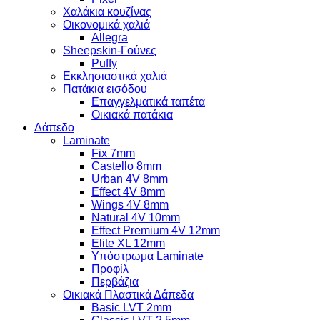
Χαλάκια κουζίνας
Οικονομικά χαλιά
Allegra
Sheepskin-Γούνες
Puffy
Εκκλησιαστικά χαλιά
Πατάκια εισόδου
Επαγγελματικά ταπέτα
Οικιακά πατάκια
Δάπεδο
Laminate
Fix 7mm
Castello 8mm
Urban 4V 8mm
Effect 4V 8mm
Wings 4V 8mm
Natural 4V 10mm
Effect Premium 4V 12mm
Elite XL 12mm
Υπόστρωμα Laminate
Προφίλ
Περβάζια
Οικιακά Πλαστικά Δάπεδα
Basic LVT 2mm