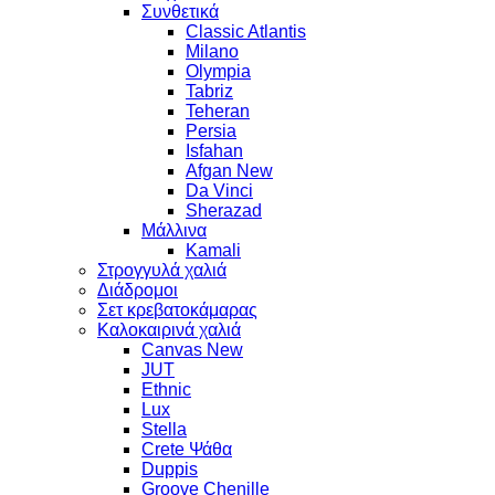
Συνθετικά
Classic Atlantis
Milano
Olympia
Tabriz
Teheran
Persia
Isfahan
Afgan New
Da Vinci
Sherazad
Μάλλινα
Kamali
Στρογγυλά χαλιά
Διάδρομοι
Σετ κρεβατοκάμαρας
Καλοκαιρινά χαλιά
Canvas New
JUT
Ethnic
Lux
Stella
Crete Ψάθα
Duppis
Groove Chenille