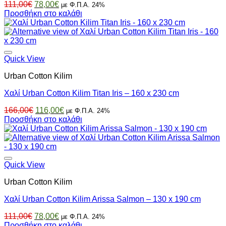
Original
Η
111,00
€
78,00
€
με Φ.Π.Α. 24%
price
τρέχουσα
Προσθήκη στο καλάθι
was:
τιμή
111,00€.
είναι:
78,00€.
Quick View
Urban Cotton Kilim
Χαλί Urban Cotton Kilim Titan Iris – 160 x 230 cm
Original
Η
166,00
€
116,00
€
με Φ.Π.Α. 24%
price
τρέχουσα
Προσθήκη στο καλάθι
was:
τιμή
166,00€.
είναι:
116,00€.
Quick View
Urban Cotton Kilim
Χαλί Urban Cotton Kilim Arissa Salmon – 130 x 190 cm
Original
Η
111,00
€
78,00
€
με Φ.Π.Α. 24%
price
τρέχουσα
Προσθήκη στο καλάθι