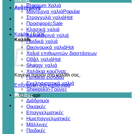
για:
Premium Χαλιά
Αγαπημένα
Μοντέρνα χαλιά
Στρογγυλά χαλιά
Προσφορές
Κλασικά χαλιά
Καλάθι /
0,00
€
Καλοκαιρινά χαλιά
Καλάθι
Παιδικά χαλιά
Οικονομικά χαλιά
Χαλιά επιθυμητών διαστάσεων
Οβάλ χαλιά
Shaggy χαλιά
Χαλάκια κουζίνας
Κανένα προϊόν στο καλάθι σας.
Πατάκια εισόδου
Εκκλησιαστικά χαλιά
Επιστροφή στο κατάστημα
Sheepskin-Γούνες
Μοκέτες
Διάδρομοι
Οικιακές
Επαγγελματικές
Ημιεπαγγελματικές
Μάλλινες
Παιδικές