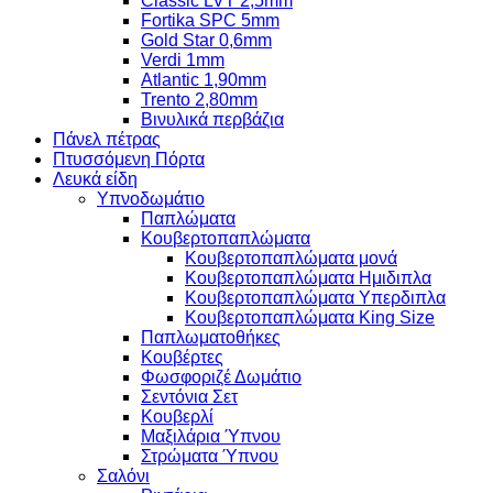
Classic LVT 2,5mm
Fortika SPC 5mm
Gold Star 0,6mm
Verdi 1mm
Atlantic 1,90mm
Trento 2,80mm
Βινυλικά περβάζια
Πάνελ πέτρας
Πτυσσόμενη Πόρτα
Λευκά είδη
Υπνοδωμάτιο
Παπλώματα
Κουβερτοπαπλώματα
Κουβερτοπαπλώματα μονά
Κουβερτοπαπλώματα Ημιδιπλα
Κουβερτοπαπλώματα Υπερδιπλα
Κουβερτοπαπλώματα King Size
Παπλωματοθήκες
Κουβέρτες
Φωσφοριζέ Δωμάτιο
Σεντόνια Σετ
Κουβερλί
Μαξιλάρια Ύπνου
Στρώματα Ύπνου
Σαλόνι