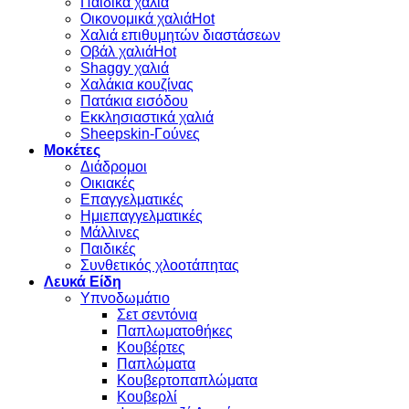
Παιδικά χαλιά
Οικονομικά χαλιά
Χαλιά επιθυμητών διαστάσεων
Οβάλ χαλιά
Shaggy χαλιά
Χαλάκια κουζίνας
Πατάκια εισόδου
Εκκλησιαστικά χαλιά
Sheepskin-Γούνες
Μοκέτες
Διάδρομοι
Οικιακές
Επαγγελματικές
Ημιεπαγγελματικές
Μάλλινες
Παιδικές
Συνθετικός χλοοτάπητας
Λευκά Είδη
Υπνοδωμάτιο
Σετ σεντόνια
Παπλωματοθήκες
Κουβέρτες
Παπλώματα
Κουβερτοπαπλώματα
Κουβερλί