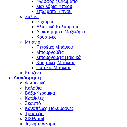
Φωσφοριζέ Δωμάτιο
Μαξιλάρια Ύπνου
Στρώματα Ύπνου
Σαλόνι
Ριχτάρια
Ελαστικά Καλύμματα
Διακοσμητικά Μαξιλάρια
Κουρτίνες
Μπάνιο
Πετσέτες Μπάνιου
Μπουρνούζια
Μπουρνούζια Παιδικά
Κουρτίνες Μπάνιου
Πατάκια Μπάνιου
Κουζίνα
Διακόσμηση
Φωτιστικά
Καλάθια
Βάζα-Κεραμικά
Καρέκλες
Σκαμπό
Καναπέδες-Πολυθρόνες
Τραπέζια
3D Panel
Τεχνητά δέντρα