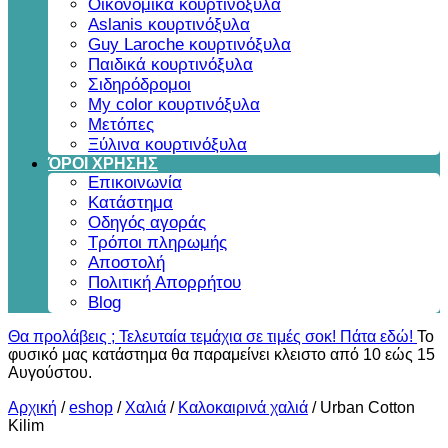
Οικονομικά κουρτινόξυλα
Aslanis κουρτινόξυλα
Guy Laroche κουρτινόξυλα
Παιδικά κουρτινόξυλα
Σιδηρόδρομοι
My color κουρτινόξυλα
Μετόπες
Ξύλινα κουρτινόξυλα
ΌΡΟΙ ΧΡΗΣΗΣ
Επικοινωνία
Κατάστημα
Οδηγός αγοράς
Τρόποι πληρωμής
Αποστολή
Πολιτική Απορρήτου
Blog
Θα προλάβεις ; Τελευταία τεμάχια σε τιμές σοκ! Πάτα εδώ!
Το
φυσικό μας κατάστημα θα παραμείνει κλειστο από 10 εώς 15
Αυγούστου.
Αρχική
/
eshop
/
Χαλιά
/
Καλοκαιρινά χαλιά
/
Urban Cotton
Kilim