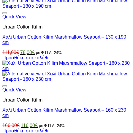
78,00€.
Quick View
Urban Cotton Kilim
Χαλί Urban Cotton Kilim Marshmallow Seaport – 130 x 190
cm
Original
Η
111,00
€
78,00
€
με Φ.Π.Α. 24%
price
τρέχουσα
Προσθήκη στο καλάθι
was:
τιμή
111,00€.
είναι:
78,00€.
Quick View
Urban Cotton Kilim
Χαλί Urban Cotton Kilim Marshmallow Seaport – 160 x 230
cm
Original
Η
166,00
€
116,00
€
με Φ.Π.Α. 24%
price
τρέχουσα
Προσθήκη στο καλάθι