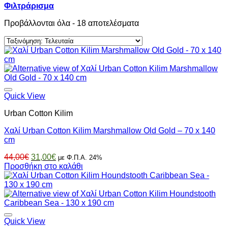
Φιλτράρισμα
Sorted
Προβάλλονται όλα - 18 αποτελέσματα
by
latest
Quick View
Urban Cotton Kilim
Χαλί Urban Cotton Kilim Marshmallow Old Gold – 70 x 140
cm
Original
Η
44,00
€
31,00
€
με Φ.Π.Α. 24%
price
τρέχουσα
Προσθήκη στο καλάθι
was:
τιμή
44,00€.
είναι:
31,00€.
Quick View