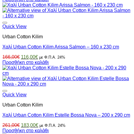
was:
τιμή
111,00€.
είναι:
78,00€.
Quick View
Urban Cotton Kilim
Χαλί Urban Cotton Kilim Arissa Salmon – 160 x 230 cm
Original
Η
166,00
€
116,00
€
με Φ.Π.Α. 24%
price
τρέχουσα
Προσθήκη στο καλάθι
was:
τιμή
166,00€.
είναι:
116,00€.
Quick View
Urban Cotton Kilim
Χαλί Urban Cotton Kilim Estelle Bossa Nova – 200 x 290 cm
Original
Η
261,00
€
183,00
€
με Φ.Π.Α. 24%
price
τρέχουσα
Προσθήκη στο καλάθι