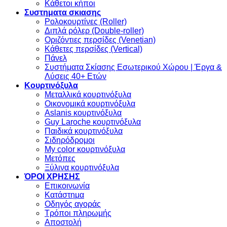
Κάθετοι κήποι
Συστηματα σκιασης
Ρολοκουρτίνες (Roller)
Διπλά ρόλερ (Double-roller)
Οριζόντιες περσίδες (Venetian)
Κάθετες περσίδες (Vertical)
Πάνελ
Συστήματα Σκίασης Εσωτερικού Χώρου | Έργα &
Λύσεις 40+ Ετών
Κουρτινόξυλα
Μεταλλικά κουρτινόξυλα
Οικονομικά κουρτινόξυλα
Aslanis κουρτινόξυλα
Guy Laroche κουρτινόξυλα
Παιδικά κουρτινόξυλα
Σιδηρόδρομοι
My color κουρτινόξυλα
Μετόπες
Ξύλινα κουρτινόξυλα
ΌΡΟΙ ΧΡΗΣΗΣ
Επικοινωνία
Κατάστημα
Οδηγός αγοράς
Τρόποι πληρωμής
Αποστολή