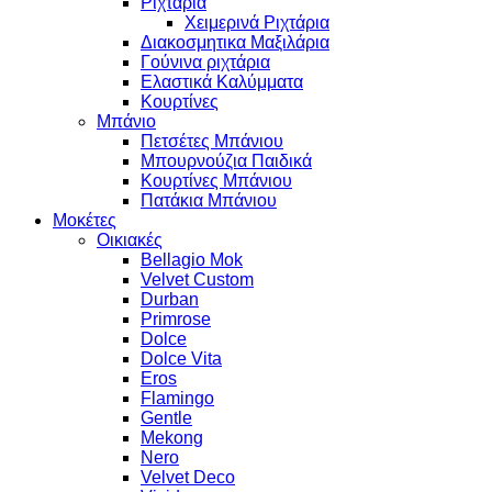
Ριχτάρια
Χειμερινά Ριχτάρια
Διακοσμητικα Μαξιλάρια
Γούνινα ριχτάρια
Ελαστικά Καλύμματα
Κουρτίνες
Μπάνιο
Πετσέτες Μπάνιου
Μπουρνούζια Παιδικά
Κουρτίνες Μπάνιου
Πατάκια Μπάνιου
Μοκέτες
Οικιακές
Bellagio Mok
Velvet Custom
Durban
Primrose
Dolce
Dolce Vita
Eros
Flamingo
Gentle
Mekong
Nero
Velvet Deco