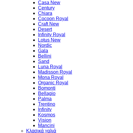
Casa New
Century
Chiara
Cocoon Royal
Craft New
Desert
Infinity Royal
Lotus New
Nordic
Gala
Bellini
Sand
Luna Royal
Madisson Royal
Mona Royal
Organic Royal
Bomonti
Bellagio
Palma
Trentino
Infinity
Kosmos
Vision
Mancini
Κλασικά χαλιά