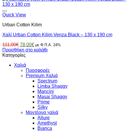
31,00€.
Quick View
Urban Cotton Kilim
Χαλί Urban Cotton Kilim Venza Black – 130 x 190 cm
Original
Η
111,00
€
78,00
€
με Φ.Π.Α. 24%
price
τρέχουσα
Προσθήκη στο καλάθι
was:
τιμή
Κατηγορίες
111,00€.
είναι:
Χαλιά
78,00€.
Προσφορές
Premium Χαλιά
Spectrum
Limba Shaggy
Mancini
Masai Shaggy
Prime
Silky
Μοντέρνα χαλιά
Allure
Amethyst
Bianca