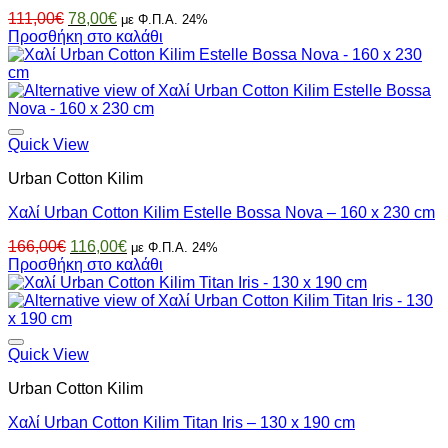
Original
Η
111,00
€
78,00
€
με Φ.Π.Α. 24%
price
τρέχουσα
Προσθήκη στο καλάθι
was:
τιμή
111,00€.
είναι:
78,00€.
Quick View
Urban Cotton Kilim
Χαλί Urban Cotton Kilim Estelle Bossa Nova – 160 x 230 cm
Original
Η
166,00
€
116,00
€
με Φ.Π.Α. 24%
price
τρέχουσα
Προσθήκη στο καλάθι
was:
τιμή
166,00€.
είναι:
116,00€.
Quick View
Urban Cotton Kilim
Χαλί Urban Cotton Kilim Titan Iris – 130 x 190 cm