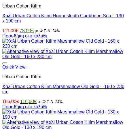
Urban Cotton Kilim
Χαλί Urban Cotton Kilim Houndstooth Caribbean Sea – 130
x 190 cm
Original
Η
111,00
€
78,00
€
με Φ.Π.Α. 24%
price
τρέχουσα
Προσθήκη στο καλάθι
was:
τιμή
111,00€.
είναι:
78,00€.
Quick View
Urban Cotton Kilim
Χαλί Urban Cotton Kilim Marshmallow Old Gold – 160 x 230
cm
Original
Η
166,00
€
116,00
€
με Φ.Π.Α. 24%
price
τρέχουσα
Προσθήκη στο καλάθι
was:
τιμή
166,00€.
είναι:
116,00€.