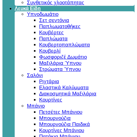
Συνθετικός χλοοτάπητας
Λευκά Είδη
Υπνοδωμάτιο
Σετ σεντόνια
Παπλωματοθήκες
Κουβέρτες
Παπλώματα
Κουβερτοπαπλώματα
Κουβερλί
Φωσφοριζέ Δωμάτιο
Μαξιλάρια Ύπνου
Στρώματα Ύπνου
Σαλόνι
Ριχτάρια
Ελαστικά Καλύμματα
Διακοσμητικά Μαξιλάρια
Κουρτίνες
Μπάνιο
Πετσέτες Μπάνιου
Μπουρνούζια
Μπουρνούζια Παιδικά
Κουρτίνες Μπάνιου
Πατάκια Μπάνιου