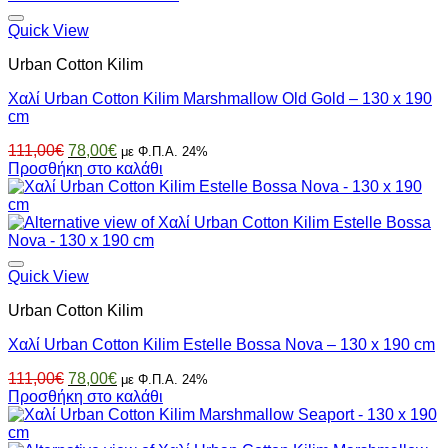
Quick View
Urban Cotton Kilim
Χαλί Urban Cotton Kilim Marshmallow Old Gold – 130 x 190
cm
Original
Η
111,00
€
78,00
€
με Φ.Π.Α. 24%
price
τρέχουσα
Προσθήκη στο καλάθι
was:
τιμή
111,00€.
είναι:
78,00€.
Quick View
Urban Cotton Kilim
Χαλί Urban Cotton Kilim Estelle Bossa Nova – 130 x 190 cm
Original
Η
111,00
€
78,00
€
με Φ.Π.Α. 24%
price
τρέχουσα
Προσθήκη στο καλάθι
was:
τιμή
111,00€.
είναι: