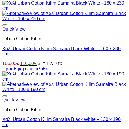
was:
τιμή
166,00€.
είναι:
116,00€.
Quick View
Urban Cotton Kilim
Χαλί Urban Cotton Kilim Samaira Black White – 160 x 230
cm
Original
Η
166,00
€
116,00
€
με Φ.Π.Α. 24%
price
τρέχουσα
Προσθήκη στο καλάθι
was:
τιμή
166,00€.
είναι:
116,00€.
Quick View
Urban Cotton Kilim
Χαλί Urban Cotton Kilim Samaira Black White – 130 x 190
cm