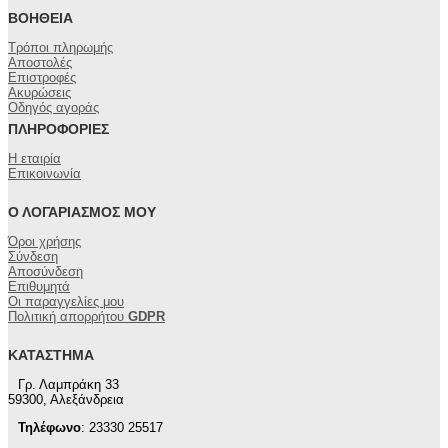
ΒΟΉΘΕΙΑ
Τρόποι πληρωμής
Αποστολές
Επιστροφές
Ακυρώσεις
Οδηγός αγοράς
ΠΛΗΡΟΦΟΡΊΕΣ
Η εταιρία
Επικοινωνία
Ο ΛΟΓΑΡΙΑΣΜΌΣ ΜΟΥ
Όροι χρήσης
Σύνδεση
Αποσύνδεση
Επιθυμητά
Οι παραγγελίες μου
Πολιτική απορρήτου
GDPR
ΚΑΤΆΣΤΗΜΑ
Γρ. Λαμπράκη 33
59300, Αλεξάνδρεια
Τηλέφωνο
: 23330 25517