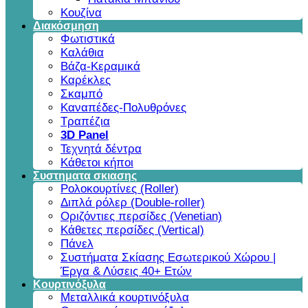
Κουζίνα
Διακόσμηση
Φωτιστικά
Καλάθια
Βάζα-Κεραμικά
Καρέκλες
Σκαμπό
Καναπέδες-Πολυθρόνες
Τραπέζια
3D Panel
Τεχνητά δέντρα
Κάθετοι κήποι
Συστηματα σκιασης
Ρολοκουρτίνες (Roller)
Διπλά ρόλερ (Double-roller)
Οριζόντιες περσίδες (Venetian)
Κάθετες περσίδες (Vertical)
Πάνελ
Συστήματα Σκίασης Εσωτερικού Χώρου |
Έργα & Λύσεις 40+ Ετών
Κουρτινόξυλα
Μεταλλικά κουρτινόξυλα