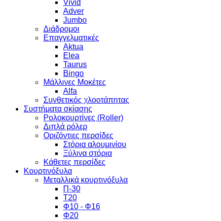
Vivid
Adver
Jumbo
Διάδρομοι
Επαγγελματικές
Aktua
Elea
Taurus
Bingo
Μάλλινες Μοκέτες
Alfa
Συνθετικός χλοοτάπητας
Συστήματα σκίασης
Ρολοκουρτίνες (Roller)
Διπλά ρόλερ
Οριζόντιες περσίδες
Στόρια αλουμινίου
Ξύλινα στόρια
Κάθετες περσίδες
Κουρτινόξυλα
Μεταλλικά κουρτινόξυλα
Π-30
Τ20
Φ10 - Φ16
Φ20