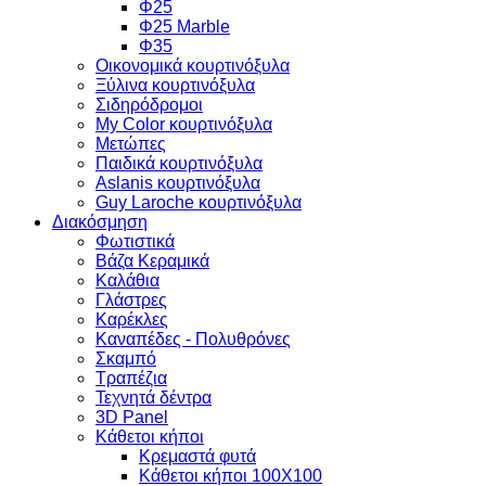
Φ25
Φ25 Marble
Φ35
Οικονομικά κουρτινόξυλα
Ξύλινα κουρτινόξυλα
Σιδηρόδρομοι
My Color κουρτινόξυλα
Μετώπες
Παιδικά κουρτινόξυλα
Aslanis κουρτινόξυλα
Guy Laroche κουρτινόξυλα
Διακόσμηση
Φωτιστικά
Βάζα Κεραμικά
Καλάθια
Γλάστρες
Καρέκλες
Καναπέδες - Πολυθρόνες
Σκαμπό
Τραπέζια
Τεχνητά δέντρα
3D Panel
Κάθετοι κήποι
Κρεμαστά φυτά
Κάθετοι κήποι 100Χ100