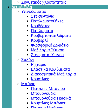
Συνθετικός χλοοτάπητας
Λευκά Είδη
Υπνοδωμάτιο
Σετ σεντόνια
Παπλωματοθήκες
Κουβέρτες
Παπλώματα
Κουβερτοπαπλώματα
Κουβερλί
Φωσφοριζέ Δωμάτιο
Μαξιλάρια Ύπνου
Στρώματα Ύπνου
Σαλόνι
Ριχτάρια
Ελαστικά Καλύμματα
Διακοσμητικά Μαξιλάρια
Κουρτίνες
Μπάνιο
Πετσέτες Μπάνιου
Μπουρνούζια
Μπουρνούζια Παιδικά
Κουρτίνες Μπάνιου
Πατάκια Μπάνιου