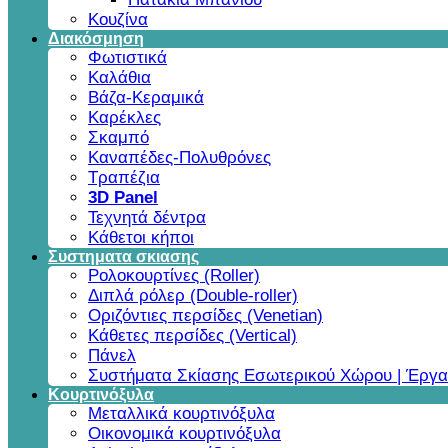
Κουζίνα
Διακόσμηση
Φωτιστικά
Καλάθια
Βάζα-Κεραμικά
Καρέκλες
Σκαμπό
Καναπέδες-Πολυθρόνες
Τραπέζια
3D Panel
Τεχνητά δέντρα
Κάθετοι κήποι
Συστηματα σκιασης
Ρολοκουρτίνες (Roller)
Διπλά ρόλερ (Double-roller)
Οριζόντιες περσίδες (Venetian)
Κάθετες περσίδες (Vertical)
Πάνελ
Συστήματα Σκίασης Εσωτερικού Χώρου | Έργα
Κουρτινόξυλα
Μεταλλικά κουρτινόξυλα
Οικονομικά κουρτινόξυλα