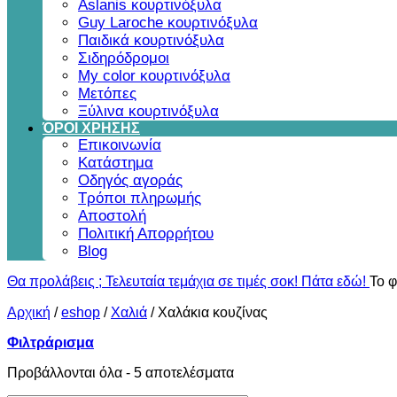
Aslanis κουρτινόξυλα
Guy Laroche κουρτινόξυλα
Παιδικά κουρτινόξυλα
Σιδηρόδρομοι
My color κουρτινόξυλα
Μετόπες
Ξύλινα κουρτινόξυλα
ΌΡΟΙ ΧΡΗΣΗΣ
Επικοινωνία
Κατάστημα
Οδηγός αγοράς
Τρόποι πληρωμής
Αποστολή
Πολιτική Απορρήτου
Blog
Θα προλάβεις ; Τελευταία τεμάχια σε τιμές σοκ! Πάτα εδώ!
Το φ
Αρχική
/
eshop
/
Χαλιά
/
Χαλάκια κουζίνας
Φιλτράρισμα
Sorted
Προβάλλονται όλα - 5 αποτελέσματα
by