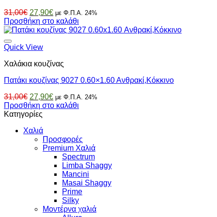
Original
Η
31,00
€
27,90
€
με Φ.Π.Α. 24%
price
τρέχουσα
Προσθήκη στο καλάθι
was:
τιμή
31,00€.
είναι:
27,90€.
Quick View
Χαλάκια κουζίνας
Πατάκι κουζίνας 9027 0.60×1.60 Ανθρακί,Κόκκινο
Original
Η
31,00
€
27,90
€
με Φ.Π.Α. 24%
price
τρέχουσα
Προσθήκη στο καλάθι
was:
τιμή
Κατηγορίες
31,00€.
είναι:
Χαλιά
27,90€.
Προσφορές
Premium Χαλιά
Spectrum
Limba Shaggy
Mancini
Masai Shaggy
Prime
Silky
Μοντέρνα χαλιά