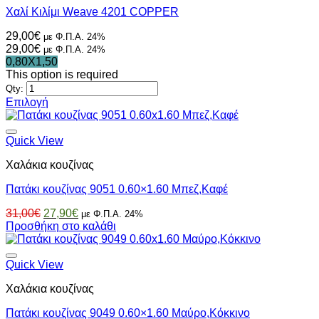
Οι
Χαλί Κιλίμι Weave 4201 COPPER
επιλογές
μπορούν
29,00
€
με Φ.Π.Α. 24%
να
29,00
€
με Φ.Π.Α. 24%
επιλεγούν
0,80X1,50
στη
This option is required
σελίδα
Qty:
του
Επιλογή
προϊόντος
Αυτό
το
προϊόν
Quick View
έχει
Χαλάκια κουζίνας
πολλαπλές
παραλλαγές.
Πατάκι κουζίνας 9051 0.60×1.60 Μπεζ,Καφέ
Οι
επιλογές
Original
Η
31,00
€
27,90
€
με Φ.Π.Α. 24%
μπορούν
price
τρέχουσα
Προσθήκη στο καλάθι
να
was:
τιμή
επιλεγούν
31,00€.
είναι:
στη
27,90€.
Quick View
σελίδα
του
Χαλάκια κουζίνας
προϊόντος
Πατάκι κουζίνας 9049 0.60×1.60 Μαύρο,Κόκκινο