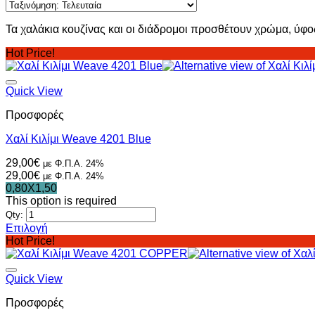
latest
Τα χαλάκια κουζίνας και οι διάδρομοι προσθέτουν χρώμα, ύφο
Hot Price!
Quick View
Προσφορές
Χαλί Κιλίμι Weave 4201 Blue
29,00
€
με Φ.Π.Α. 24%
29,00
€
με Φ.Π.Α. 24%
0,80X1,50
This option is required
Qty:
Επιλογή
Αυτό
Hot Price!
το
προϊόν
έχει
Quick View
πολλαπλές
Προσφορές
παραλλαγές.