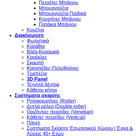
Πετσέτες Μπάνιου
Μπουρνούζια
Μπουρνούζια Παιδικά
Κουρτίνες Μπάνιου
Πατάκια Μπάνιου
Κουζίνα
Διακόσμηση
Φωτιστικά
Καλάθια
Βάζα-Κεραμικά
Καρέκλες
Σκαμπό
Καναπέδες-Πολυθρόνες
Τραπέζια
3D Panel
Τεχνητά δέντρα
Κάθετοι κήποι
Συστηματα σκιασης
Ρολοκουρτίνες (Roller)
Διπλά ρόλερ (Double-roller)
Οριζόντιες περσίδες (Venetian)
Κάθετες περσίδες (Vertical)
Πάνελ
Συστήματα Σκίασης Εσωτερικού Χώρου | Έργα &
Λύσεις 40+ Ετών