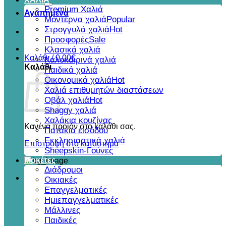
για:
Premium Χαλιά
Αγαπημένα
Μοντέρνα χαλιά
Στρογγυλά χαλιά
Προσφορές
Κλασικά χαλιά
Καλάθι /
0,00
€
Καλοκαιρινά χαλιά
Καλάθι
Παιδικά χαλιά
Οικονομικά χαλιά
Χαλιά επιθυμητών διαστάσεων
Οβάλ χαλιά
Shaggy χαλιά
Χαλάκια κουζίνας
Κανένα προϊόν στο καλάθι σας.
Πατάκια εισόδου
Εκκλησιαστικά χαλιά
Επιστροφή στο κατάστημα
Sheepskin-Γούνες
Μοκέτες
Διάδρομοι
Οικιακές
Επαγγελματικές
Ημιεπαγγελματικές
Μάλλινες
Παιδικές