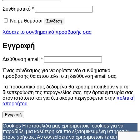
Απαιτείται
Συνθηματικό
*
Να με θυμάσαι
Σύνδεση
Χάσατε το συνθηματικό πρόσβασής σας;
Εγγραφή
Απαιτείται
Διεύθυνση email
*
Ένας σύνδεσμος για να ορίσετε νέο συνθηματικό
πρόσβασης θα αποσταλεί στη διεύθυνση email σας.
Τα προσωπικά σας δεδομένα θα χρησιμοποιηθούν για τη
διεκπεραίωση της παραγγελίας σας, την άρτια εμπειρία σας
στον ιστότοπο και για ό,τι ακόμα περιγράφεται στην
πολιτική
απορρήτου
.
Εγγραφή
Cookies Η ιστοσελίδα μας χρησιμοποιεί cookies για να
παραδίδει μια καλύτερη και πιο εξατομικευμένη υπηρεσία
στους χρήστες. Αν συνεχίσετε να χρησιμοποιείτε αυτή την