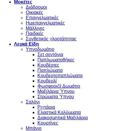
Μοκέτες
Διάδρομοι
Οικιακές
Επαγγελματικές
Ημιεπαγγελματικές
Μάλλινες
Παιδικές
Συνθετικός χλοοτάπητας
Λευκά Είδη
Υπνοδωμάτιο
Σετ σεντόνια
Παπλωματοθήκες
Κουβέρτες
Παπλώματα
Κουβερτοπαπλώματα
Κουβερλί
Φωσφοριζέ Δωμάτιο
Μαξιλάρια Ύπνου
Στρώματα Ύπνου
Σαλόνι
Ριχτάρια
Ελαστικά Καλύμματα
Διακοσμητικά Μαξιλάρια
Κουρτίνες
Μπάνιο