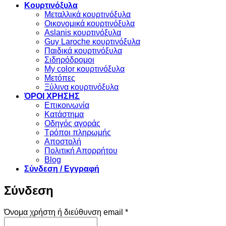
Κουρτινόξυλα
Μεταλλικά κουρτινόξυλα
Οικονομικά κουρτινόξυλα
Aslanis κουρτινόξυλα
Guy Laroche κουρτινόξυλα
Παιδικά κουρτινόξυλα
Σιδηρόδρομοι
My color κουρτινόξυλα
Μετόπες
Ξύλινα κουρτινόξυλα
ΌΡΟΙ ΧΡΗΣΗΣ
Επικοινωνία
Κατάστημα
Οδηγός αγοράς
Τρόποι πληρωμής
Αποστολή
Πολιτική Απορρήτου
Blog
Σύνδεση / Εγγραφή
Σύνδεση
Απαιτείται
Όνομα χρήστη ή διεύθυνση email
*