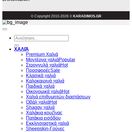
© Copyright 2010-2026 ©
KARADIMOS.GR
Αναζήτηση
για:
ΧΑΛΙΆ
Premium Χαλιά
Μοντέρνα χαλιά
Στρογγυλά χαλιά
Προσφορές
Κλασικά χαλιά
Καλοκαιρινά χαλιά
Παιδικά χαλιά
Οικονομικά χαλιά
Χαλιά επιθυμητών διαστάσεων
Οβάλ χαλιά
Shaggy χαλιά
Χαλάκια κουζίνας
Πατάκια εισόδου
Εκκλησιαστικά χαλιά
Sheepskin-Γούνες