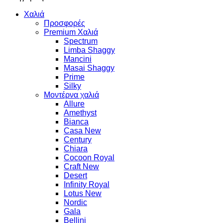
Χαλιά
Προσφορές
Premium Χαλιά
Spectrum
Limba Shaggy
Mancini
Masai Shaggy
Prime
Silky
Μοντέρνα χαλιά
Allure
Amethyst
Bianca
Casa New
Century
Chiara
Cocoon Royal
Craft New
Desert
Infinity Royal
Lotus New
Nordic
Gala
Bellini