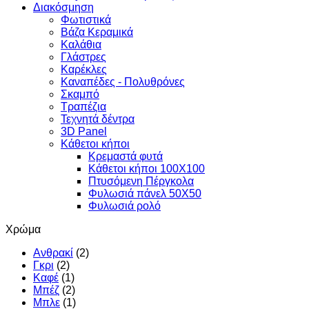
Διακόσμηση
Φωτιστικά
Βάζα Κεραμικά
Καλάθια
Γλάστρες
Καρέκλες
Καναπέδες - Πολυθρόνες
Σκαμπό
Τραπέζια
Τεχνητά δέντρα
3D Panel
Κάθετοι κήποι
Κρεμαστά φυτά
Κάθετοι κήποι 100Χ100
Πτυσόμενη Πέργκολα
Φυλωσιά πάνελ 50Χ50
Φυλωσιά ρολό
Χρώμα
Ανθρακί
(2)
Γκρι
(2)
Καφέ
(1)
Μπέζ
(2)
Μπλε
(1)