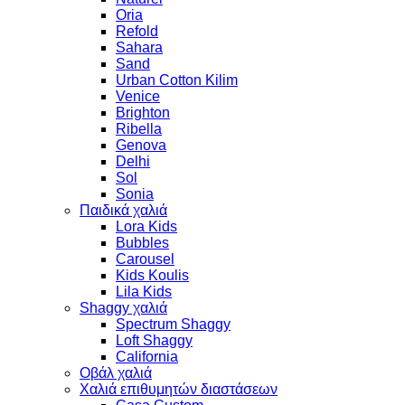
Oria
Refold
Sahara
Sand
Urban Cotton Kilim
Venice
Brighton
Ribella
Genova
Delhi
Sol
Sonia
Παιδικά χαλιά
Lora Kids
Bubbles
Carousel
Kids Koulis
Lila Kids
Shaggy χαλιά
Spectrum Shaggy
Loft Shaggy
California
Οβάλ χαλιά
Χαλιά επιθυμητών διαστάσεων