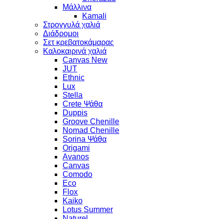
Μάλλινα
Kamali
Στρογγυλά χαλιά
Διάδρομοι
Σετ κρεβατοκάμαρας
Καλοκαιρινά χαλιά
Canvas New
JUT
Ethnic
Lux
Stella
Crete Ψάθα
Duppis
Groove Chenille
Nomad Chenille
Sorina Ψάθα
Origami
Avanos
Canvas
Comodo
Eco
Flox
Kaiko
Lotus Summer
Naturel