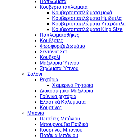
Παπλώματα
Κουβερτοπαπλώματα
Κουβερτοπαπλώματα μονά
Κουβερτοπαπλώματα Ημιδιπλα
Κουβερτοπαπλώματα Υπερδιπλα
Κουβερτοπαπλώματα King Size
Παπλωματοθήκες
Κουβέρτες
Φωσφοριζέ Δωμάτιο
Σεντόνια Σετ
Κουβερλί
Μαξιλάρια Ύπνου
Στρώματα Ύπνου
Σαλόνι
Ριχτάρια
Χειμερινά Ριχτάρια
Διακοσμητικα Μαξιλάρια
Γούνινα ριχτάρια
Ελαστικά Καλύμματα
Κουρτίνες
Μπάνιο
Πετσέτες Μπάνιου
Μπουρνούζια Παιδικά
Κουρτίνες Μπάνιου
Πατάκια Μπάνιου