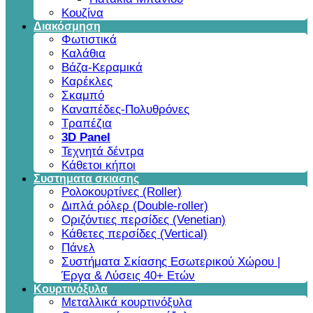
Κουζίνα
Διακόσμηση
Φωτιστικά
Καλάθια
Βάζα-Κεραμικά
Καρέκλες
Σκαμπό
Καναπέδες-Πολυθρόνες
Τραπέζια
3D Panel
Τεχνητά δέντρα
Κάθετοι κήποι
Συστηματα σκιασης
Ρολοκουρτίνες (Roller)
Διπλά ρόλερ (Double-roller)
Οριζόντιες περσίδες (Venetian)
Κάθετες περσίδες (Vertical)
Πάνελ
Συστήματα Σκίασης Εσωτερικού Χώρου |
Έργα & Λύσεις 40+ Ετών
Κουρτινόξυλα
Μεταλλικά κουρτινόξυλα