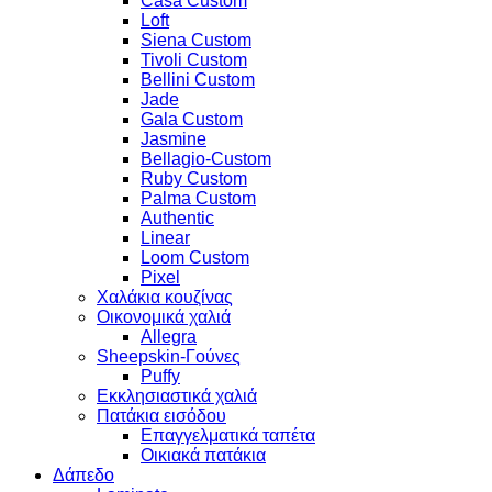
Casa Custom
Loft
Siena Custom
Tivoli Custom
Bellini Custom
Jade
Gala Custom
Jasmine
Bellagio-Custom
Ruby Custom
Palma Custom
Authentic
Linear
Loom Custom
Pixel
Χαλάκια κουζίνας
Οικονομικά χαλιά
Allegra
Sheepskin-Γούνες
Puffy
Εκκλησιαστικά χαλιά
Πατάκια εισόδου
Επαγγελματικά ταπέτα
Οικιακά πατάκια
Δάπεδο