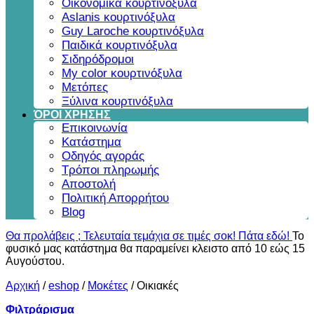
Οικονομικά κουρτινόξυλα
Aslanis κουρτινόξυλα
Guy Laroche κουρτινόξυλα
Παιδικά κουρτινόξυλα
Σιδηρόδρομοι
My color κουρτινόξυλα
Μετόπες
Ξύλινα κουρτινόξυλα
ΌΡΟΙ ΧΡΗΣΗΣ
Επικοινωνία
Κατάστημα
Οδηγός αγοράς
Τρόποι πληρωμής
Αποστολή
Πολιτική Απορρήτου
Blog
Θα προλάβεις ; Τελευταία τεμάχια σε τιμές σοκ! Πάτα εδώ!
Το
φυσικό μας κατάστημα θα παραμείνει κλειστο από 10 εώς 15
Αυγούστου.
Αρχική
/
eshop
/
Μοκέτες
/
Οικιακές
Φιλτράρισμα