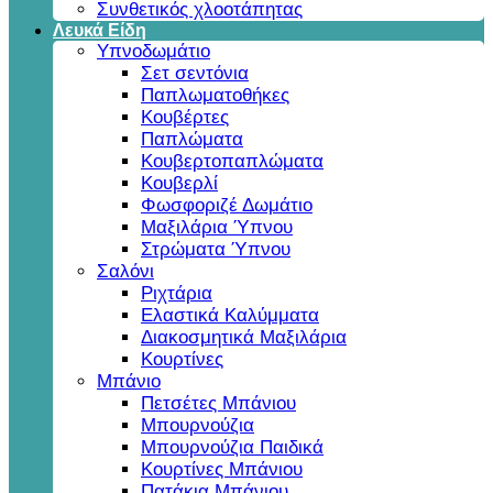
Συνθετικός χλοοτάπητας
Λευκά Είδη
Υπνοδωμάτιο
Σετ σεντόνια
Παπλωματοθήκες
Κουβέρτες
Παπλώματα
Κουβερτοπαπλώματα
Κουβερλί
Φωσφοριζέ Δωμάτιο
Μαξιλάρια Ύπνου
Στρώματα Ύπνου
Σαλόνι
Ριχτάρια
Ελαστικά Καλύμματα
Διακοσμητικά Μαξιλάρια
Κουρτίνες
Μπάνιο
Πετσέτες Μπάνιου
Μπουρνούζια
Μπουρνούζια Παιδικά
Κουρτίνες Μπάνιου
Πατάκια Μπάνιου