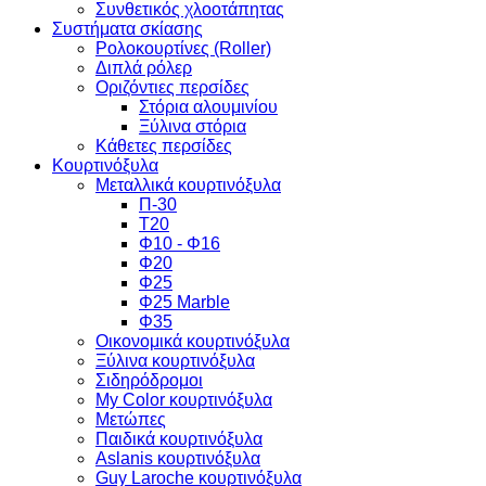
Συνθετικός χλοοτάπητας
Συστήματα σκίασης
Ρολοκουρτίνες (Roller)
Διπλά ρόλερ
Οριζόντιες περσίδες
Στόρια αλουμινίου
Ξύλινα στόρια
Κάθετες περσίδες
Κουρτινόξυλα
Μεταλλικά κουρτινόξυλα
Π-30
Τ20
Φ10 - Φ16
Φ20
Φ25
Φ25 Marble
Φ35
Οικονομικά κουρτινόξυλα
Ξύλινα κουρτινόξυλα
Σιδηρόδρομοι
My Color κουρτινόξυλα
Μετώπες
Παιδικά κουρτινόξυλα
Aslanis κουρτινόξυλα
Guy Laroche κουρτινόξυλα