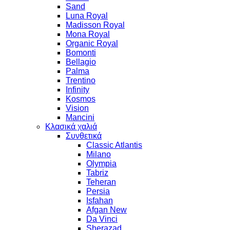
Sand
Luna Royal
Madisson Royal
Mona Royal
Organic Royal
Bomonti
Bellagio
Palma
Trentino
Infinity
Kosmos
Vision
Mancini
Κλασικά χαλιά
Συνθετικά
Classic Atlantis
Milano
Olympia
Tabriz
Teheran
Persia
Isfahan
Afgan New
Da Vinci
Sherazad