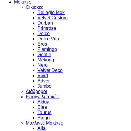
Μοκέτες
Οικιακές
Bellagio Mok
Velvet Custom
Durban
Primrose
Dolce
Dolce Vita
Eros
Flamingo
Gentle
Mekong
Nero
Velvet Deco
Vivid
Adver
Jumbo
Διάδρομοι
Επαγγελματικές
Aktua
Elea
Taurus
Bingo
Μάλλινες Μοκέτες
Alfa