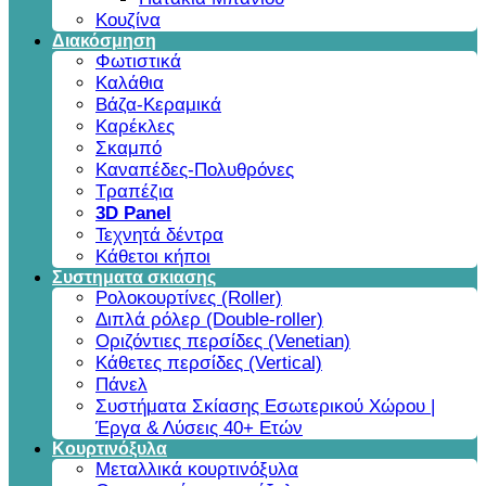
Κουζίνα
Διακόσμηση
Φωτιστικά
Καλάθια
Βάζα-Κεραμικά
Καρέκλες
Σκαμπό
Καναπέδες-Πολυθρόνες
Τραπέζια
3D Panel
Τεχνητά δέντρα
Κάθετοι κήποι
Συστηματα σκιασης
Ρολοκουρτίνες (Roller)
Διπλά ρόλερ (Double-roller)
Οριζόντιες περσίδες (Venetian)
Κάθετες περσίδες (Vertical)
Πάνελ
Συστήματα Σκίασης Εσωτερικού Χώρου |
Έργα & Λύσεις 40+ Ετών
Κουρτινόξυλα
Μεταλλικά κουρτινόξυλα