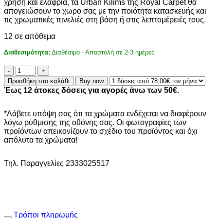
χρήση και ελαφριά, τα Urban Kilims της Royal Carpet θα
78,00€.
απογειώσουν το χωρο σας με την ποιότητα κατασκευής και
τις χρωματικές πινελιές στη βάση ή στις λεπτομέρειές τους.
12 σε απόθεμα
Διαθεσιμότητα:
Διαθέσιμο - Αποστολή σε 2-3 ημέρες
Χαλί
Urban
Προσθήκη στο καλάθι
Buy now
Cotton
Έως 12 άτοκες δόσεις για αγορές άνω των 50€.
Kilim
Venza
Black
*Λάβετε υπόψη σας ότι τα χρώματα ενδέχεται να διαφέρουν
-
λόγω ρύθμισης της οθόνης σας. Οι φωτογραφίες των
130
προϊόντων απεικονίζουν το σχέδιο του προϊόντος και όχι
x
απόλυτα τα χρώματα!
190
cm
Τηλ. Παραγγελίες 2333025517
ποσότητα
Τρόποι πληρωμής