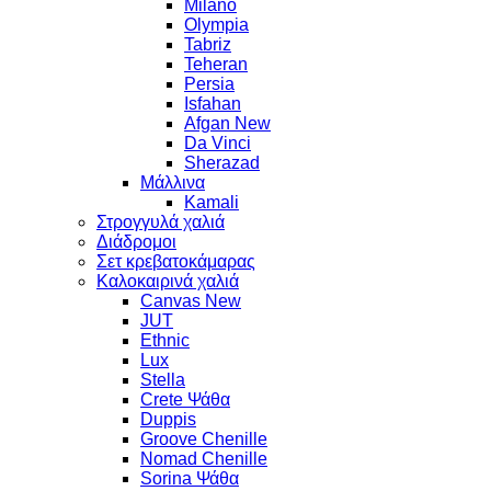
Milano
Olympia
Tabriz
Teheran
Persia
Isfahan
Afgan New
Da Vinci
Sherazad
Μάλλινα
Kamali
Στρογγυλά χαλιά
Διάδρομοι
Σετ κρεβατοκάμαρας
Καλοκαιρινά χαλιά
Canvas New
JUT
Ethnic
Lux
Stella
Crete Ψάθα
Duppis
Groove Chenille
Nomad Chenille
Sorina Ψάθα