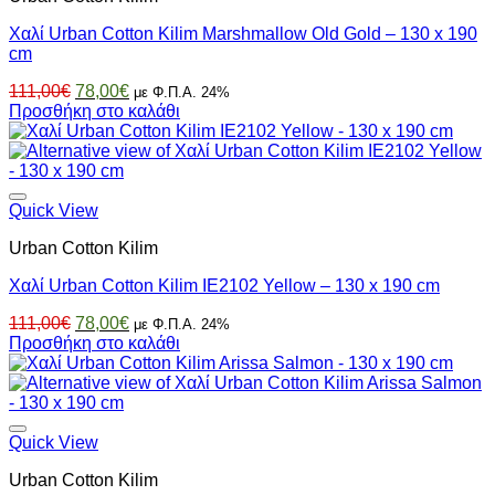
Χαλί Urban Cotton Kilim Marshmallow Old Gold – 130 x 190
cm
Original
Η
111,00
€
78,00
€
με Φ.Π.Α. 24%
price
τρέχουσα
Προσθήκη στο καλάθι
was:
τιμή
111,00€.
είναι:
78,00€.
Quick View
Urban Cotton Kilim
Χαλί Urban Cotton Kilim IE2102 Yellow – 130 x 190 cm
Original
Η
111,00
€
78,00
€
με Φ.Π.Α. 24%
price
τρέχουσα
Προσθήκη στο καλάθι
was:
τιμή
111,00€.
είναι:
78,00€.
Quick View
Urban Cotton Kilim