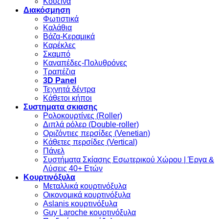
Κουζίνα
Διακόσμηση
Φωτιστικά
Καλάθια
Βάζα-Κεραμικά
Καρέκλες
Σκαμπό
Καναπέδες-Πολυθρόνες
Τραπέζια
3D Panel
Τεχνητά δέντρα
Κάθετοι κήποι
Συστηματα σκιασης
Ρολοκουρτίνες (Roller)
Διπλά ρόλερ (Double-roller)
Οριζόντιες περσίδες (Venetian)
Κάθετες περσίδες (Vertical)
Πάνελ
Συστήματα Σκίασης Εσωτερικού Χώρου | Έργα &
Λύσεις 40+ Ετών
Κουρτινόξυλα
Μεταλλικά κουρτινόξυλα
Οικονομικά κουρτινόξυλα
Aslanis κουρτινόξυλα
Guy Laroche κουρτινόξυλα