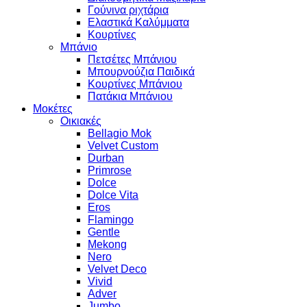
Γούνινα ριχτάρια
Ελαστικά Καλύμματα
Κουρτίνες
Μπάνιο
Πετσέτες Μπάνιου
Μπουρνούζια Παιδικά
Κουρτίνες Μπάνιου
Πατάκια Μπάνιου
Μοκέτες
Οικιακές
Bellagio Mok
Velvet Custom
Durban
Primrose
Dolce
Dolce Vita
Eros
Flamingo
Gentle
Mekong
Nero
Velvet Deco
Vivid
Adver
Jumbo