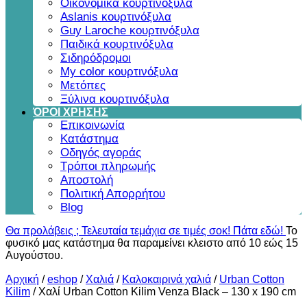
Οικονομικά κουρτινόξυλα
Aslanis κουρτινόξυλα
Guy Laroche κουρτινόξυλα
Παιδικά κουρτινόξυλα
Σιδηρόδρομοι
My color κουρτινόξυλα
Μετόπες
Ξύλινα κουρτινόξυλα
ΌΡΟΙ ΧΡΗΣΗΣ
Επικοινωνία
Κατάστημα
Οδηγός αγοράς
Τρόποι πληρωμής
Αποστολή
Πολιτική Απορρήτου
Blog
Θα προλάβεις ; Τελευταία τεμάχια σε τιμές σοκ! Πάτα εδώ!
Το
φυσικό μας κατάστημα θα παραμείνει κλειστο από 10 εώς 15
Αυγούστου.
Αρχική
/
eshop
/
Χαλιά
/
Καλοκαιρινά χαλιά
/
Urban Cotton
Kilim
/
Χαλί Urban Cotton Kilim Venza Black – 130 x 190 cm