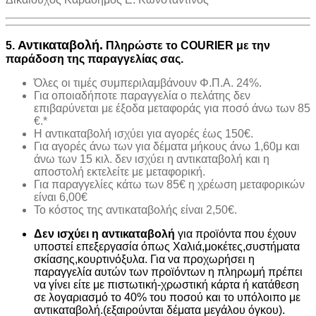
Αντικαταβολή.
5.
Πληρώστε το COURIER με την
παράδοση της παραγγελίας σας.
Όλες οι τιμές συμπεριλαμβάνουν Φ.Π.Α. 24%.
Για οποιαδήποτε παραγγελία ο πελάτης δεν
επιβαρύνεται με έξοδα μεταφοράς για ποσό άνω των 85
€.*
H αντικαταβολή ισχύει για αγορές έως 150€.
Για αγορές άνω των για δέματα μήκους άνω 1,60μ και
άνω των 15 κιλ. δεν ισχύει η αντικαταβολή και η
αποστολή εκτελείτε με μεταφορική.
Για παραγγελίες κάτω των 85€ η χρέωση μεταφορικών
είναι 6,00€
Το κόστος της αντικαταβολής είναι 2,50€.
Δεν ισχύει η αντικαταβολή
για προϊόντα που έχουν
υποστεί επεξεργασία όπως Χαλιά,μοκέτες,συστήματα
σκίασης,κουρτινόξυλα. Για να προχωρήσει η
παραγγελία αυτών των προϊόντων η πληρωμή πρέπει
να γίνει είτε με πιστωτική-χρωστική κάρτα ή κατάθεση
σε λογαριασμό το 40% του ποσού και το υπόλοιπο με
αντικαταβολή.(εξαιρούνται δέματα μεγάλου όγκου).