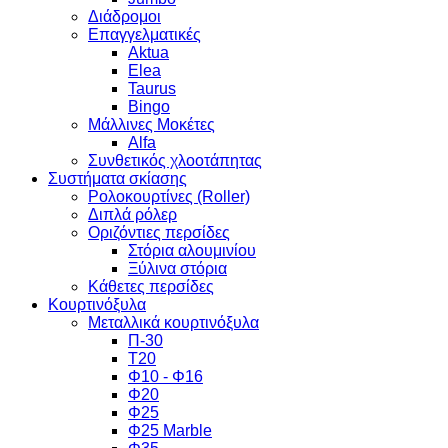
Διάδρομοι
Επαγγελματικές
Aktua
Elea
Taurus
Bingo
Μάλλινες Μοκέτες
Alfa
Συνθετικός χλοοτάπητας
Συστήματα σκίασης
Ρολοκουρτίνες (Roller)
Διπλά ρόλερ
Οριζόντιες περσίδες
Στόρια αλουμινίου
Ξύλινα στόρια
Κάθετες περσίδες
Κουρτινόξυλα
Μεταλλικά κουρτινόξυλα
Π-30
Τ20
Φ10 - Φ16
Φ20
Φ25
Φ25 Marble