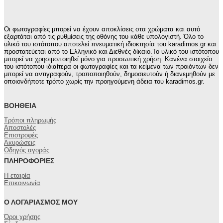
111,00€.
είναι:
78,00€.
Οι φωτογραφίες μπορεί να έχουν αποκλίσεις στα χρώματα και αυτό
εξαρτάται από τις ρυθμίσεις της οθόνης του κάθε υπολογιστή. Όλο το
υλικό του ιστότοπου αποτελεί πνευματική ιδιοκτησία του karadimos.gr και
προστατεύεται από το Ελληνικό και Διεθνές δίκαιο.Το υλικό του ιστότοπου
μπορεί να χρησιμοποιηθεί μόνο για προσωπική χρήση. Κανένα στοιχείο
του ιστότοπου ιδιαίτερα οι φωτογραφίες και τα κείμενα των προιόντων δεν
μπορεί να αντιγραφούν, τροποποιηθούν, δημοσιευτούν ή διανεμηθούν με
οποιονδήποτε τρόπο χωρίς την προηγούμενη άδεια του karadimos.gr.
ΒΟΉΘΕΙΑ
Τρόποι πληρωμής
Αποστολές
Επιστροφές
Ακυρώσεις
Οδηγός αγοράς
ΠΛΗΡΟΦΟΡΊΕΣ
Η εταιρία
Επικοινωνία
Ο ΛΟΓΑΡΙΑΣΜΌΣ ΜΟΥ
Όροι χρήσης