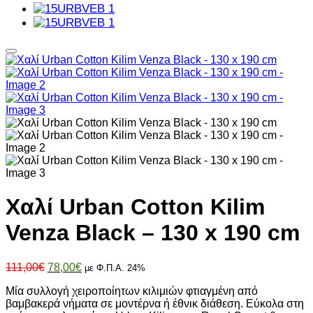
Χαλί Urban Cotton Kilim
Venza Black – 130 x 190 cm
Original
Η
111,00
€
78,00
€
με Φ.Π.Α. 24%
price
τρέχουσα
Μία συλλογή χειροποίητων κιλιμιών φτιαγμένη από
was:
τιμή
βαμβακερά νήματα σε μοντέρνα ή έθνικ διάθεση. Εύκολα στη
111,00€.
είναι: