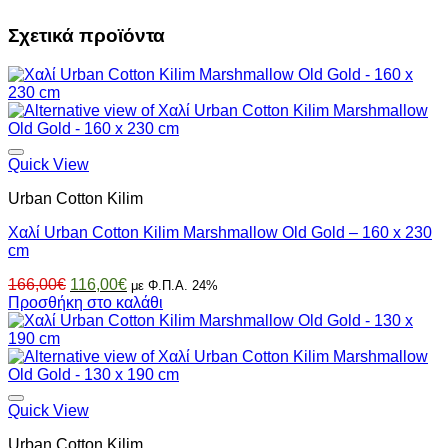
Σχετικά προϊόντα
Quick View
Urban Cotton Kilim
Χαλί Urban Cotton Kilim Marshmallow Old Gold – 160 x 230
cm
Original
Η
166,00
€
116,00
€
με Φ.Π.Α. 24%
price
τρέχουσα
Προσθήκη στο καλάθι
was:
τιμή
166,00€.
είναι:
116,00€.
Quick View
Urban Cotton Kilim