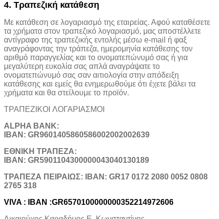
4. Τραπεζική κατάθεση
Με κατάθεση σε λογαριασμό της εταιρείας. Αφού καταθέσετε
τα χρήματα στον τραπεζικό λογαριασμό, μας αποστέλλετε
αντίγραφο της τραπεζικής εντολής μέσω e-mail ή φαξ
αναγράφοντας την τράπεζα, ημερομηνία κατάθεσης τον
αριθμό παραγγελίας και το ονοματεπώνυμό σας ή για
μεγαλύτερη ευκολία σας απλά αναγράψατε το
ονοματεπώνυμό σας σαν αιτιολογία στην απόδειξη
κατάθεσης και εμείς θα ενημερωθούμε ότι έχετε βάλει τα
χρήματα και θα στείλουμε το προϊόν.
ΤΡΑΠΕΖΙΚOI ΛΟΓΑΡΙΑΣΜΟΙ
ALPHA BANK:
IBAN: GR9601405860586002002002639
ΕΘΝΙΚΗ ΤΡΑΠΕΖΑ:
IBAN: GR5901104300000043040130189
TΡΑΠΕΖΑ ΠΕΙΡΑΙΩΣ: IBAN: GR17 0172 2080 0052 0808
2765 318
VIVA : IBAN :GR6570100000000352214972606
Δικαιούχος Καραδήμος Ε. Κωνσταντίνος