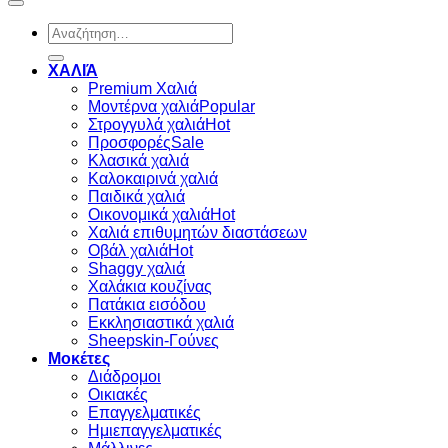
Αναζήτηση
για:
ΧΑΛΙΆ
Premium Χαλιά
Μοντέρνα χαλιά
Στρογγυλά χαλιά
Προσφορές
Κλασικά χαλιά
Καλοκαιρινά χαλιά
Παιδικά χαλιά
Οικονομικά χαλιά
Χαλιά επιθυμητών διαστάσεων
Οβάλ χαλιά
Shaggy χαλιά
Χαλάκια κουζίνας
Πατάκια εισόδου
Εκκλησιαστικά χαλιά
Sheepskin-Γούνες
Μοκέτες
Διάδρομοι
Οικιακές
Επαγγελματικές
Ημιεπαγγελματικές