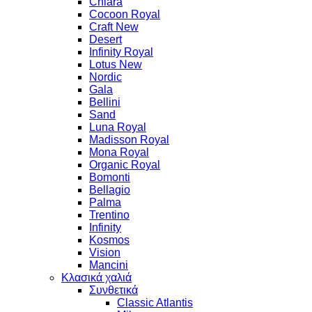
Chiara
Cocoon Royal
Craft New
Desert
Infinity Royal
Lotus New
Nordic
Gala
Bellini
Sand
Luna Royal
Madisson Royal
Mona Royal
Organic Royal
Bomonti
Bellagio
Palma
Trentino
Infinity
Kosmos
Vision
Mancini
Κλασικά χαλιά
Συνθετικά
Classic Atlantis