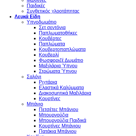
Μάλλινες
Παιδικές
Συνθετικός χλοοτάπητας
Λευκά Είδη
Υπνοδωμάτιο
Σετ σεντόνια
Παπλωματοθήκες
Κουβέρτες
Παπλώματα
Κουβερτοπαπλώματα
Κουβερλί
Φωσφοριζέ Δωμάτιο
Μαξιλάρια Ύπνου
Στρώματα Ύπνου
Σαλόνι
Ριχτάρια
Ελαστικά Καλύμματα
Διακοσμητικά Μαξιλάρια
Κουρτίνες
Μπάνιο
Πετσέτες Μπάνιου
Μπουρνούζια
Μπουρνούζια Παιδικά
Κουρτίνες Μπάνιου
Πατάκια Μπάνιου