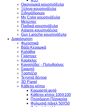
Φ35
Οικονομικά κουρτινόξυλα
Ξύλινα κουρτινόξυλα
Σιδηρόδρομοι
My Color κουρτινόξυλα
Μετώπες
Παιδικά κουρτινόξυλα
Aslanis κουρτινόξυλα
Guy Laroche κουρτινόξυλα
Διακόσμηση
Φωτιστικά
Βάζα Κεραμικά
Καλάθια
Γλάστρες
Καρέκλες
Καναπέδες - Πολυθρόνες
Σκαμπό
Τραπέζια
Τεχνητά δέντρα
3D Panel
Κάθετοι κήποι
Κρεμαστά φυτά
Κάθετοι κήποι 100Χ100
Πτυσόμενη Πέργκολα
Φυλωσιά πάνελ 50Χ50