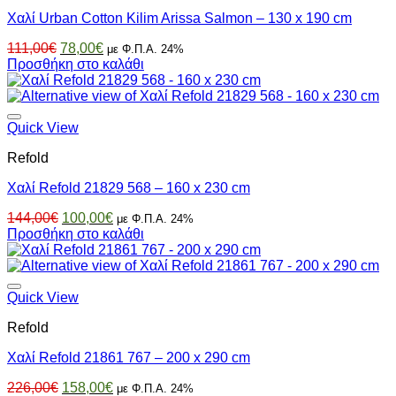
Χαλί Urban Cotton Kilim Arissa Salmon – 130 x 190 cm
Original
Η
111,00
€
78,00
€
με Φ.Π.Α. 24%
price
τρέχουσα
Προσθήκη στο καλάθι
was:
τιμή
111,00€.
είναι:
78,00€.
Quick View
Refold
Χαλί Refold 21829 568 – 160 x 230 cm
Original
Η
144,00
€
100,00
€
με Φ.Π.Α. 24%
price
τρέχουσα
Προσθήκη στο καλάθι
was:
τιμή
144,00€.
είναι:
100,00€.
Quick View
Refold
Χαλί Refold 21861 767 – 200 x 290 cm
Original
Η
226,00
€
158,00
€
με Φ.Π.Α. 24%