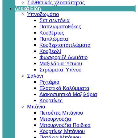
Συνθετικός χλοοτάπητας
Λευκά Είδη
Υπνοδωμάτιο
Σετ σεντόνια
Παπλωματοθήκες
Κουβέρτες
Παπλώματα
Κουβερτοπαπλώματα
Κουβερλί
Φωσφοριζέ Δωμάτιο
Μαξιλάρια Ύπνου
Στρώματα Ύπνου
Σαλόνι
Ριχτάρια
Ελαστικά Καλύμματα
Διακοσμητικά Μαξιλάρια
Κουρτίνες
Μπάνιο
Πετσέτες Μπάνιου
Μπουρνούζια
Μπουρνούζια Παιδικά
Κουρτίνες Μπάνιου
Πατάκια Μπάνιου