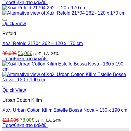
price
τρέχουσα
Προσθήκη στο καλάθι
was:
τιμή
226,00€.
είναι:
158,00€.
Quick View
Refold
Χαλί Refold 21704 262 – 120 x 170 cm
Original
Η
80,00
€
56,00
€
με Φ.Π.Α. 24%
price
τρέχουσα
Προσθήκη στο καλάθι
was:
τιμή
80,00€.
είναι:
56,00€.
Quick View
Urban Cotton Kilim
Χαλί Urban Cotton Kilim Estelle Bossa Nova – 130 x 190 cm
Original
Η
111,00
€
78,00
€
με Φ.Π.Α. 24%
price
τρέχουσα
Προσθήκη στο καλάθι
was:
τιμή