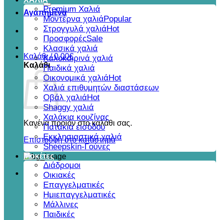
για:
Premium Χαλιά
Αγαπημένα
Μοντέρνα χαλιά
Στρογγυλά χαλιά
Προσφορές
Κλασικά χαλιά
Καλάθι /
0,00
€
Καλοκαιρινά χαλιά
Καλάθι
Παιδικά χαλιά
Οικονομικά χαλιά
Χαλιά επιθυμητών διαστάσεων
Οβάλ χαλιά
Shaggy χαλιά
Χαλάκια κουζίνας
Κανένα προϊόν στο καλάθι σας.
Πατάκια εισόδου
Εκκλησιαστικά χαλιά
Επιστροφή στο κατάστημα
Sheepskin-Γούνες
Μοκέτες
Διάδρομοι
Οικιακές
Επαγγελματικές
Ημιεπαγγελματικές
Μάλλινες
Παιδικές