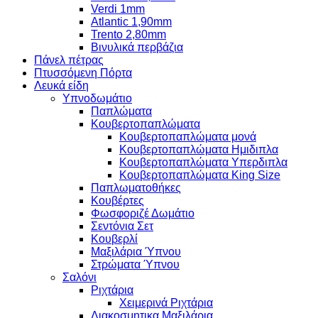
Verdi 1mm
Atlantic 1,90mm
Trento 2,80mm
Βινυλικά περβάζια
Πάνελ πέτρας
Πτυσσόμενη Πόρτα
Λευκά είδη
Υπνοδωμάτιο
Παπλώματα
Κουβερτοπαπλώματα
Κουβερτοπαπλώματα μονά
Κουβερτοπαπλώματα Ημιδιπλα
Κουβερτοπαπλώματα Υπερδιπλα
Κουβερτοπαπλώματα King Size
Παπλωματοθήκες
Κουβέρτες
Φωσφοριζέ Δωμάτιο
Σεντόνια Σετ
Κουβερλί
Μαξιλάρια Ύπνου
Στρώματα Ύπνου
Σαλόνι
Ριχτάρια
Χειμερινά Ριχτάρια
Διακοσμητικα Μαξιλάρια