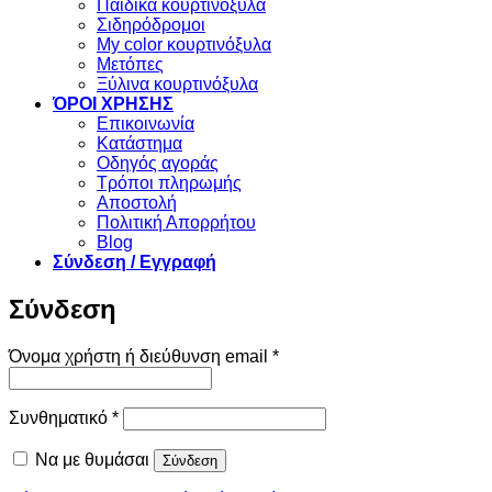
Παιδικά κουρτινόξυλα
Σιδηρόδρομοι
My color κουρτινόξυλα
Μετόπες
Ξύλινα κουρτινόξυλα
ΌΡΟΙ ΧΡΗΣΗΣ
Επικοινωνία
Κατάστημα
Οδηγός αγοράς
Τρόποι πληρωμής
Αποστολή
Πολιτική Απορρήτου
Blog
Σύνδεση / Εγγραφή
Σύνδεση
Απαιτείται
Όνομα χρήστη ή διεύθυνση email
*
Απαιτείται
Συνθηματικό
*
Να με θυμάσαι
Σύνδεση