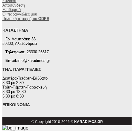
Σύνδεση
Αποσύνδεση
Επιθυμητά
Οι παραγγελίες μου
Πολιτική απορρήτου
GDPR
ΚΑΤΆΣΤΗΜΑ
Γρ. Λαμπράκη 33
59300, Αλεξάνδρεια
Τηλέφωνο
: 23330 25517
Email:
info@karadimos.gr
ΤΗΛ. ΠΑΡΑΓΓΕΛΊΕΣ
Δευτέρα-Τετάρτη-Σάββατο
8:30 με 2:30
Τρίτη-Πέμπτη-Παρασκευή
8:30 με 13:30
5:30 με 8:30
ΕΠΙΚΟΙΝΩΝΊΑ
© Copyright 2010-2026 ©
KARADIMOS.GR