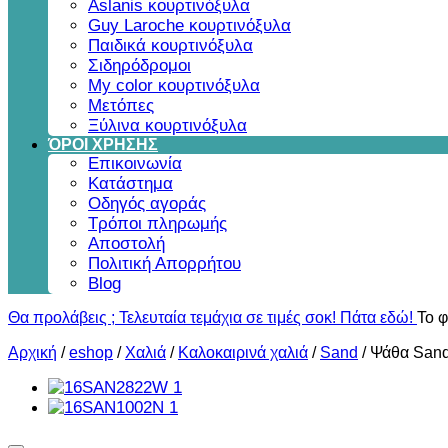
Aslanis κουρτινόξυλα
Guy Laroche κουρτινόξυλα
Παιδικά κουρτινόξυλα
Σιδηρόδρομοι
My color κουρτινόξυλα
Μετόπες
Ξύλινα κουρτινόξυλα
ΌΡΟΙ ΧΡΗΣΗΣ
Επικοινωνία
Κατάστημα
Οδηγός αγοράς
Τρόποι πληρωμής
Αποστολή
Πολιτική Απορρήτου
Blog
Θα προλάβεις ; Τελευταία τεμάχια σε τιμές σοκ! Πάτα εδώ!
Το φ
Αρχική
/
eshop
/
Χαλιά
/
Καλοκαιρινά χαλιά
/
Sand
/
Ψάθα Sand