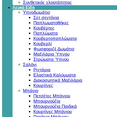
Συνθετικός χλοοτάπητας
Λευκά Είδη
Υπνοδωμάτιο
Σετ σεντόνια
Παπλωματοθήκες
Κουβέρτες
Παπλώματα
Κουβερτοπαπλώματα
Κουβερλί
Φωσφοριζέ Δωμάτιο
Μαξιλάρια Ύπνου
Στρώματα Ύπνου
Σαλόνι
Ριχτάρια
Ελαστικά Καλύμματα
Διακοσμητικά Μαξιλάρια
Κουρτίνες
Μπάνιο
Πετσέτες Μπάνιου
Μπουρνούζια
Μπουρνούζια Παιδικά
Κουρτίνες Μπάνιου
Πατάκια Μπάνιου