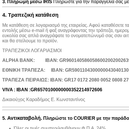
3. Πληρωμή μέσω IRIS
Πληρώστε για την παραγγελία σας 
4. Τραπεζική κατάθεση
Με κατάθεση σε λογαριασμό της εταιρείας. Αφού καταθέσετε τ
εντολής μέσω e-mail ή φαξ αναγράφοντας την τράπεζα, ημερο
ευκολία σας απλά αναγράψατε το ονοματεπώνυμό σας σαν αιτιο
και θα στείλουμε το προϊόν.
ΤΡΑΠΕΖΙΚOI ΛΟΓΑΡΙΑΣΜΟΙ
ALPHA BANK:
IBAN: GR960140586058600200200263
ΕΘΝΙΚΗ ΤΡΑΠΕΖΑ:
IBAN: GR5901104300000043040130
TΡΑΠΕΖΑ ΠΕΙΡΑΙΩΣ: IBAN: GR17 0172 2080 0052 0808 27
VIVA : IBAN :GR6570100000000352214972606
Δικαιούχος Καραδήμος Ε. Κωνσταντίνος
Αντικαταβολή.
5.
Πληρώστε το COURIER με την παράδοσ
Όλες οι τιμές συμπεριλαμβάνουν Φ.Π.Α. 24%.