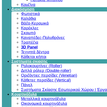
Κουζίνα
Διακόσμηση
Φωτιστικά
Καλάθια
Βάζα-Κεραμικά
Καρέκλες
Σκαμπό
Καναπέδες-Πολυθρόνες
Τραπέζια
3D Panel
Τεχνητά δέντρα
Κάθετοι κήποι
Συστηματα σκιασης
Ρολοκουρτίνες (Roller)
Διπλά ρόλερ (Double-roller)
Οριζόντιες περσίδες (Venetian)
Κάθετες περσίδες (Vertical)
Πάνελ
Συστήματα Σκίασης Εσωτερικού Χώρου | Έργα
Κουρτινόξυλα
Μεταλλικά κουρτινόξυλα
Οικονομικά κουρτινόξυλα