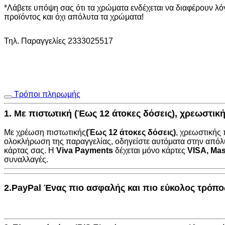
-
*Λάβετε υπόψη σας ότι τα χρώματα ενδέχεται να διαφέρουν λ
200
προϊόντος και όχι απόλυτα τα χρώματα!
x
285
Τηλ. Παραγγελίες 2333025517
cm
ποσότητα
Τρόποι πληρωμής
1. Με πιστωτική (Έως 12 άτοκες δόσεις), χρεωστι
Με χρέωση πιστωτικής
(Έως 12 άτοκες δόσεις)
, χρεωστικής
ολοκλήρωση της παραγγελίας, οδηγείστε αυτόματα στην
απόλ
κάρτας σας. Η
Viva Payments
δέχεται μόνο κάρτες
VISA
,
Mas
συναλλαγές.
2.PayPal Ένας πιο ασφαλής και πιο εύκολος τρόπ