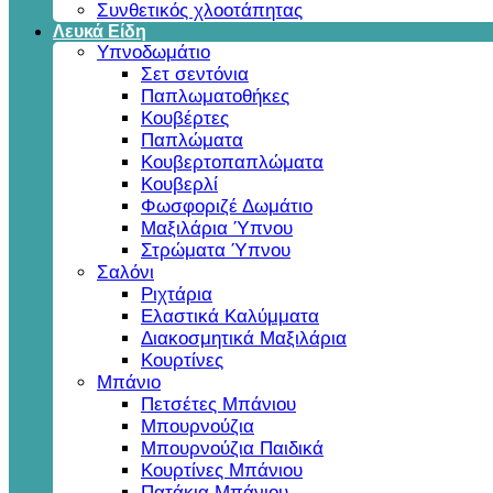
Συνθετικός χλοοτάπητας
Λευκά Είδη
Υπνοδωμάτιο
Σετ σεντόνια
Παπλωματοθήκες
Κουβέρτες
Παπλώματα
Κουβερτοπαπλώματα
Κουβερλί
Φωσφοριζέ Δωμάτιο
Μαξιλάρια Ύπνου
Στρώματα Ύπνου
Σαλόνι
Ριχτάρια
Ελαστικά Καλύμματα
Διακοσμητικά Μαξιλάρια
Κουρτίνες
Μπάνιο
Πετσέτες Μπάνιου
Μπουρνούζια
Μπουρνούζια Παιδικά
Κουρτίνες Μπάνιου
Πατάκια Μπάνιου