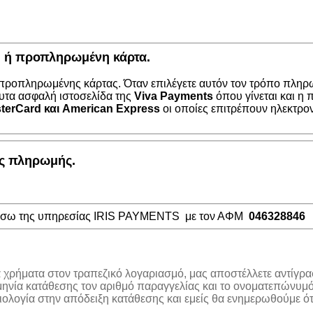
κή ή προπληρωμένη κάρτα.
 προπληρωμένης κάρτας. Όταν επιλέγετε αυτόν τον τρόπο πληρω
υτα ασφαλή ιστοσελίδα της
Viva Payments
όπου γίνεται και η
terCard
και
American Express
οι οποίες επιτρέπουν ηλεκτρο
ος πληρωμής.
μέσω της υπηρεσίας IRIS PAYMENTS με τον ΑΦΜ
046328846
α χρήματα στον τραπεζικό λογαριασμό, μας αποστέλλετε αντίγρα
μηνία κατάθεσης τον αριθμό παραγγελίας και το ονοματεπώνυμό
λογία στην απόδειξη κατάθεσης και εμείς θα ενημερωθούμε ότι