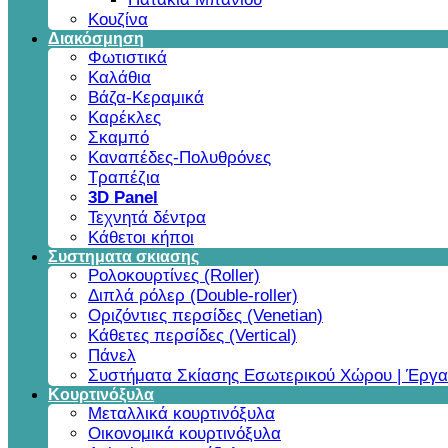
Κουζίνα
Διακόσμηση
Φωτιστικά
Καλάθια
Βάζα-Κεραμικά
Καρέκλες
Σκαμπό
Καναπέδες-Πολυθρόνες
Τραπέζια
3D Panel
Τεχνητά δέντρα
Κάθετοι κήποι
Συστηματα σκιασης
Ρολοκουρτίνες (Roller)
Διπλά ρόλερ (Double-roller)
Οριζόντιες περσίδες (Venetian)
Κάθετες περσίδες (Vertical)
Πάνελ
Συστήματα Σκίασης Εσωτερικού Χώρου | Έργα
Κουρτινόξυλα
Μεταλλικά κουρτινόξυλα
Οικονομικά κουρτινόξυλα