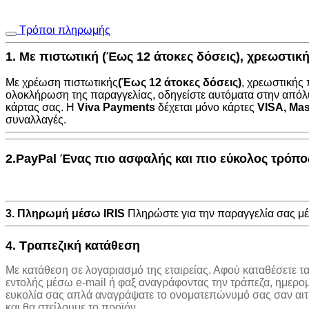
Τρόποι πληρωμής
1. Με πιστωτική (Έως 12 άτοκες δόσεις), χρεωστι
Με χρέωση πιστωτικής
(Έως 12 άτοκες δόσεις)
, χρεωστικής
ολοκλήρωση της παραγγελίας, οδηγείστε αυτόματα στην
απόλ
κάρτας σας. Η
Viva Payments
δέχεται μόνο κάρτες
VISA
,
Mas
συναλλαγές.
2.PayPal Ένας πιο ασφαλής και πιο εύκολος τρόπ
3. Πληρωμή μέσω IRIS
Πληρώστε για την παραγγελία σας 
4. Τραπεζική κατάθεση
Με κατάθεση σε λογαριασμό της εταιρείας. Αφού καταθέσετε τ
εντολής μέσω e-mail ή φαξ αναγράφοντας την τράπεζα, ημερο
ευκολία σας απλά αναγράψατε το ονοματεπώνυμό σας σαν αιτιο
και θα στείλουμε το προϊόν.