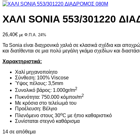
ΧΑΛΙ SONIA 553/301220 ΔΙ
26,40
€
με Φ.Π.Α. 24%
Τα Sonia είναι διαχρονικά χαλιά σε κλασικά σχέδια και αποχρώ
και διατίθενται σε μια πολύ μεγάλη γκάμα σχεδίων και διαστά
Χαρακτηριστικά:
Χαλί μηχανοποίητο
Σύνθεση: 100% Viscose
Ύψος πέλους: 3,5mm
2
Συνολικό βάρος: 1.000gr/m
2
Πυκνότητα: 750.000 κόμποι/m
Με κρόσια στο τελείωμά του
Προέλευση: Βέλγιο
ο
Πλενόμενο στους 30
C με ήπιο καθαριστικό
Συνίσταται στεγνό καθάρισμα
14 σε απόθεμα