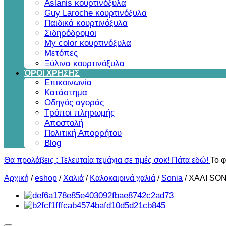
Aslanis κουρτινόξυλα
Guy Laroche κουρτινόξυλα
Παιδικά κουρτινόξυλα
Σιδηρόδρομοι
My color κουρτινόξυλα
Μετόπες
Ξύλινα κουρτινόξυλα
ΌΡΟΙ ΧΡΗΣΗΣ
Επικοινωνία
Κατάστημα
Οδηγός αγοράς
Τρόποι πληρωμής
Αποστολή
Πολιτική Απορρήτου
Blog
Θα προλάβεις ; Τελευταία τεμάχια σε τιμές σοκ! Πάτα εδώ!
Το φ
Αρχική
/
eshop
/
Χαλιά
/
Καλοκαιρινά χαλιά
/
Sonia
/
ΧΑΛΙ SON