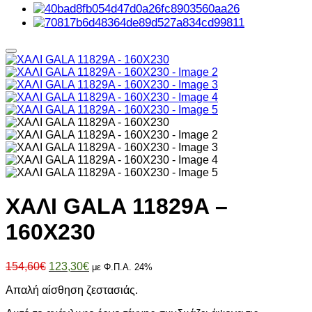
ΧΑΛΙ GALA 11829A –
160X230
Original
Η
154,60
€
123,30
€
με Φ.Π.Α. 24%
price
τρέχουσα
Απαλή αίσθηση ζεστασιάς.
was:
τιμή
154,60€.
είναι: