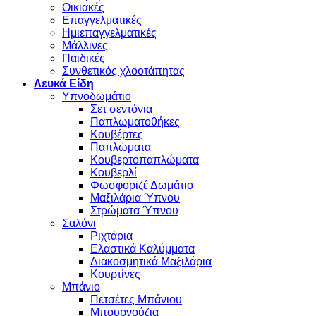
Οικιακές
Επαγγελματικές
Ημιεπαγγελματικές
Μάλλινες
Παιδικές
Συνθετικός χλοοτάπητας
Λευκά Είδη
Υπνοδωμάτιο
Σετ σεντόνια
Παπλωματοθήκες
Κουβέρτες
Παπλώματα
Κουβερτοπαπλώματα
Κουβερλί
Φωσφοριζέ Δωμάτιο
Μαξιλάρια Ύπνου
Στρώματα Ύπνου
Σαλόνι
Ριχτάρια
Ελαστικά Καλύμματα
Διακοσμητικά Μαξιλάρια
Κουρτίνες
Μπάνιο
Πετσέτες Μπάνιου
Μπουρνούζια