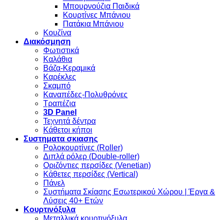
Μπουρνούζια Παιδικά
Κουρτίνες Μπάνιου
Πατάκια Μπάνιου
Κουζίνα
Διακόσμηση
Φωτιστικά
Καλάθια
Βάζα-Κεραμικά
Καρέκλες
Σκαμπό
Καναπέδες-Πολυθρόνες
Τραπέζια
3D Panel
Τεχνητά δέντρα
Κάθετοι κήποι
Συστηματα σκιασης
Ρολοκουρτίνες (Roller)
Διπλά ρόλερ (Double-roller)
Οριζόντιες περσίδες (Venetian)
Κάθετες περσίδες (Vertical)
Πάνελ
Συστήματα Σκίασης Εσωτερικού Χώρου | Έργα &
Λύσεις 40+ Ετών
Κουρτινόξυλα
Μεταλλικά κουρτινόξυλα