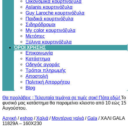
Οικονομικά κουρτινόξυλα
Aslanis κουρτινόξυλα
Guy Laroche κουρτινόξυλα
Παιδικά κουρτινόξυλα
Σιδηρόδρομοι
My color κουρτινόξυλα
Μετόπες
Ξύλινα κουρτινόξυλα
ΌΡΟΙ ΧΡΗΣΗΣ
Επικοινωνία
Κατάστημα
Οδηγός αγοράς
Τρόποι πληρωμής
Αποστολή
Πολιτική Απορρήτου
Blog
Θα προλάβεις ; Τελευταία τεμάχια σε τιμές σοκ! Πάτα εδώ!
Το
φυσικό μας κατάστημα θα παραμείνει κλειστο από 10 εώς 15
Αυγούστου.
Αρχική
/
eshop
/
Χαλιά
/
Μοντέρνα χαλιά
/
Gala
/
ΧΑΛΙ GALA
11829A – 160X230