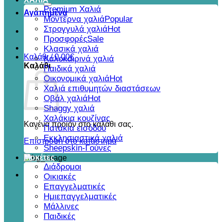
για:
Premium Χαλιά
Αγαπημένα
Μοντέρνα χαλιά
Στρογγυλά χαλιά
Προσφορές
Κλασικά χαλιά
Καλάθι /
0,00
€
Καλοκαιρινά χαλιά
Καλάθι
Παιδικά χαλιά
Οικονομικά χαλιά
Χαλιά επιθυμητών διαστάσεων
Οβάλ χαλιά
Shaggy χαλιά
Χαλάκια κουζίνας
Κανένα προϊόν στο καλάθι σας.
Πατάκια εισόδου
Εκκλησιαστικά χαλιά
Επιστροφή στο κατάστημα
Sheepskin-Γούνες
Μοκέτες
Διάδρομοι
Οικιακές
Επαγγελματικές
Ημιεπαγγελματικές
Μάλλινες
Παιδικές