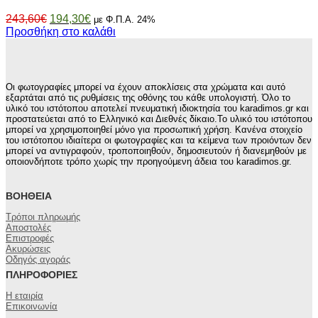
Original
Η
243,60
€
194,30
€
με Φ.Π.Α. 24%
price
τρέχουσα
Προσθήκη στο καλάθι
was:
τιμή
243,60€.
είναι:
194,30€.
Οι φωτογραφίες μπορεί να έχουν αποκλίσεις στα χρώματα και αυτό
εξαρτάται από τις ρυθμίσεις της οθόνης του κάθε υπολογιστή. Όλο το
υλικό του ιστότοπου αποτελεί πνευματική ιδιοκτησία του karadimos.gr και
προστατεύεται από το Ελληνικό και Διεθνές δίκαιο.Το υλικό του ιστότοπου
μπορεί να χρησιμοποιηθεί μόνο για προσωπική χρήση. Κανένα στοιχείο
του ιστότοπου ιδιαίτερα οι φωτογραφίες και τα κείμενα των προιόντων δεν
μπορεί να αντιγραφούν, τροποποιηθούν, δημοσιευτούν ή διανεμηθούν με
οποιονδήποτε τρόπο χωρίς την προηγούμενη άδεια του karadimos.gr.
ΒΟΉΘΕΙΑ
Τρόποι πληρωμής
Αποστολές
Επιστροφές
Ακυρώσεις
Οδηγός αγοράς
ΠΛΗΡΟΦΟΡΊΕΣ
Η εταιρία
Επικοινωνία