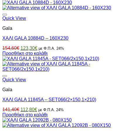
was:
τιμή
154,60€.
είναι:
123,30€.
Quick View
Gala
ΧΑΛΙ GALA 10884D – 160X230
Original
Η
154,60
€
123,30
€
με Φ.Π.Α. 24%
price
τρέχουσα
Προσθήκη στο καλάθι
was:
τιμή
154,60€.
είναι:
123,30€.
Quick View
Gala
ΧΑΛΙ GALA 11845A – SET066(2×150,1×210)
Original
Η
141,40
€
112,80
€
με Φ.Π.Α. 24%
price
τρέχουσα
Προσθήκη στο καλάθι
was:
τιμή
141,40€.
είναι:
112,80€.