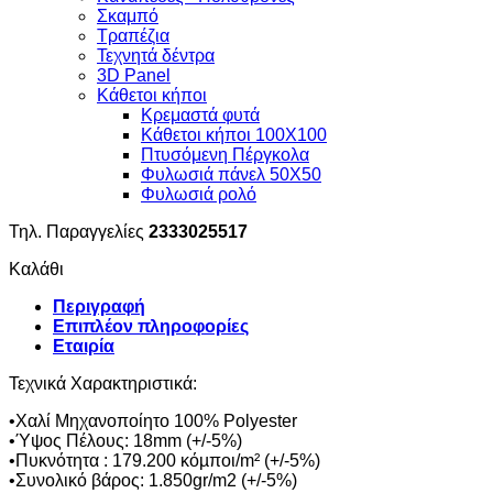
Σκαμπό
Τραπέζια
Τεχνητά δέντρα
3D Panel
Κάθετοι κήποι
Κρεμαστά φυτά
Κάθετοι κήποι 100Χ100
Πτυσόμενη Πέργκολα
Φυλωσιά πάνελ 50Χ50
Φυλωσιά ρολό
Τηλ. Παραγγελίες
2333025517
Καλάθι
Περιγραφή
Επιπλέον πληροφορίες
Εταιρία
Τεχνικά Χαρακτηριστικά:
•Χαλί Μηχανοποίητο 100% Polyester
•Ύψος Πέλους: 18mm (+/-5%)
•Πυκνότητα : 179.200 κόµποι/m² (+/-5%)
•Συνολικό βάρος: 1.850gr/m2 (+/-5%)