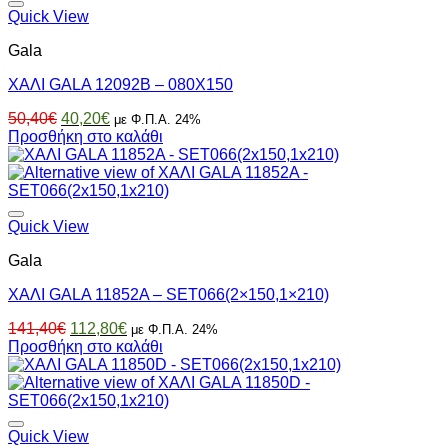
Quick View
Gala
ΧΑΛΙ GALA 12092B – 080X150
Original
Η
50,40
€
40,20
€
με Φ.Π.Α. 24%
price
τρέχουσα
Προσθήκη στο καλάθι
was:
τιμή
50,40€.
είναι:
40,20€.
Quick View
Gala
ΧΑΛΙ GALA 11852A – SET066(2×150,1×210)
Original
Η
141,40
€
112,80
€
με Φ.Π.Α. 24%
price
τρέχουσα
Προσθήκη στο καλάθι
was:
τιμή
141,40€.
είναι:
112,80€.
Quick View