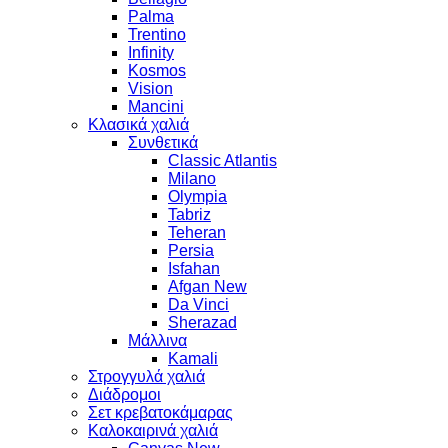
Palma
Trentino
Infinity
Kosmos
Vision
Mancini
Κλασικά χαλιά
Συνθετικά
Classic Atlantis
Milano
Olympia
Tabriz
Teheran
Persia
Isfahan
Afgan New
Da Vinci
Sherazad
Μάλλινα
Kamali
Στρογγυλά χαλιά
Διάδρομοι
Σετ κρεβατοκάμαρας
Καλοκαιρινά χαλιά