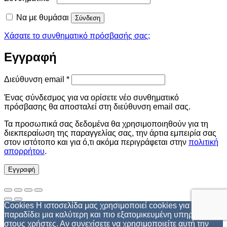
Να με θυμάσαι
Σύνδεση
Χάσατε το συνθηματικό πρόσβασής σας;
Εγγραφή
Απαιτείται
Διεύθυνση email
*
Ένας σύνδεσμος για να ορίσετε νέο συνθηματικό
πρόσβασης θα αποσταλεί στη διεύθυνση email σας.
Τα προσωπικά σας δεδομένα θα χρησιμοποιηθούν για τη
διεκπεραίωση της παραγγελίας σας, την άρτια εμπειρία σας
στον ιστότοπο και για ό,τι ακόμα περιγράφεται στην
πολιτική
απορρήτου
.
Εγγραφή
Cookies Η ιστοσελίδα μας χρησιμοποιεί cookies για να
παραδίδει μια καλύτερη και πιο εξατομικευμένη υπηρεσία
στους χρήστες. Αν συνεχίσετε να χρησιμοποιείτε αυτή την