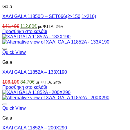
Gala
ΧΑΛΙ GALA 11850D – SET066(2×150,1×210)
Original
Η
141,40
€
112,80
€
με Φ.Π.Α. 24%
price
τρέχουσα
Προσθήκη στο καλάθι
was:
τιμή
141,40€.
είναι:
112,80€.
Quick View
Gala
ΧΑΛΙ GALA 11852A – 133X190
Original
Η
106,10
€
84,70
€
με Φ.Π.Α. 24%
price
τρέχουσα
Προσθήκη στο καλάθι
was:
τιμή
106,10€.
είναι:
84,70€.
Quick View
Gala
ΧΑΛΙ GALA 11852A – 200X290