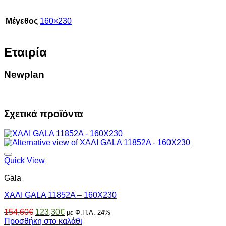
Μέγεθος
160×230
Εταιρία
Newplan
Σχετικά προϊόντα
Quick View
Gala
ΧΑΛΙ GALA 11852A – 160X230
Original
Η
154,60
€
123,30
€
με Φ.Π.Α. 24%
price
τρέχουσα
Προσθήκη στο καλάθι