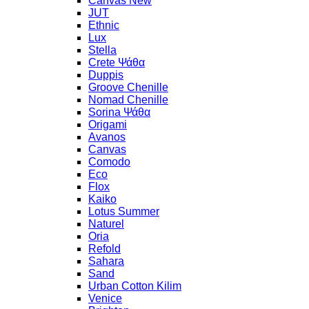
Canvas New
JUT
Ethnic
Lux
Stella
Crete Ψάθα
Duppis
Groove Chenille
Nomad Chenille
Sorina Ψάθα
Origami
Avanos
Canvas
Comodo
Eco
Flox
Kaiko
Lotus Summer
Naturel
Oria
Refold
Sahara
Sand
Urban Cotton Kilim
Venice