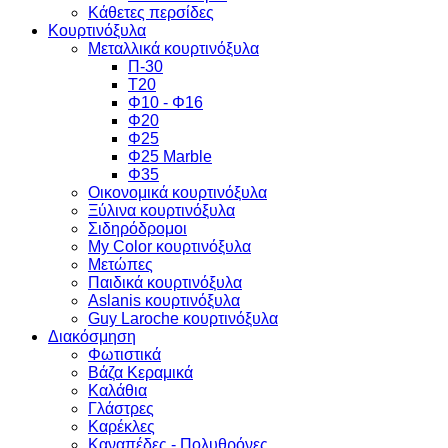
Κάθετες περσίδες
Κουρτινόξυλα
Μεταλλικά κουρτινόξυλα
Π-30
Τ20
Φ10 - Φ16
Φ20
Φ25
Φ25 Marble
Φ35
Οικονομικά κουρτινόξυλα
Ξύλινα κουρτινόξυλα
Σιδηρόδρομοι
My Color κουρτινόξυλα
Μετώπες
Παιδικά κουρτινόξυλα
Aslanis κουρτινόξυλα
Guy Laroche κουρτινόξυλα
Διακόσμηση
Φωτιστικά
Βάζα Κεραμικά
Καλάθια
Γλάστρες
Καρέκλες
Καναπέδες - Πολυθρόνες