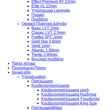
Effect Premium 4V 12mm
Elite XL 12mm
Υπόστρωμα Laminate
Προφίλ
Περβάζια
Οικιακά Πλαστικά Δάπεδα
Basic LVT 2mm
Classic LVT 2,5mm
Fortika SPC 5mm
Gold Star 0,6mm
Verdi 1mm
Atlantic 1,90mm
Trento 2,80mm
Βινυλικά περβάζια
Πάνελ πέτρας
Πτυσσόμενη Πόρτα
Λευκά είδη
Υπνοδωμάτιο
Παπλώματα
Κουβερτοπαπλώματα
Κουβερτοπαπλώματα μονά
Κουβερτοπαπλώματα Ημιδιπλα
Κουβερτοπαπλώματα Υπερδιπλα
Κουβερτοπαπλώματα King Size
Παπλωματοθήκες