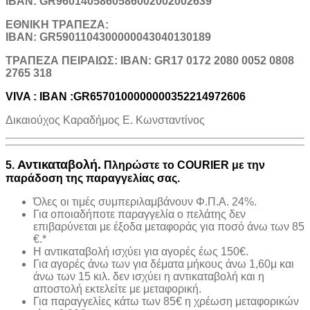
IBAN: GR9601405860586002002002639
ΕΘΝΙΚΗ ΤΡΑΠΕΖΑ:
IBAN: GR5901104300000043040130189
TΡΑΠΕΖΑ ΠΕΙΡΑΙΩΣ: IBAN: GR17 0172 2080 0052 0808
2765 318
VIVA : IBAN :GR6570100000000352214972606
Δικαιούχος Καραδήμος Ε. Κωνσταντίνος
Αντικαταβολή.
5.
Πληρώστε το COURIER με την
παράδοση της παραγγελίας σας.
Όλες οι τιμές συμπεριλαμβάνουν Φ.Π.Α. 24%.
Για οποιαδήποτε παραγγελία ο πελάτης δεν
επιβαρύνεται με έξοδα μεταφοράς για ποσό άνω των 85
€.*
H αντικαταβολή ισχύει για αγορές έως 150€.
Για αγορές άνω των για δέματα μήκους άνω 1,60μ και
άνω των 15 κιλ. δεν ισχύει η αντικαταβολή και η
αποστολή εκτελείτε με μεταφορική.
Για παραγγελίες κάτω των 85€ η χρέωση μεταφορικών