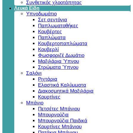
Συνθετικός χλοοτάπητας
Λευκά Είδη
Υπνοδωμάτιο
Σετ σεντόνια
Παπλωματοθήκες
Κουβέρτες
Παπλώματα
Κουβερτοπαπλώματα
Κουβερλί
Φωσφοριζέ Δωμάτιο
Μαξιλάρια Ύπνου
Στρώματα Ύπνου
Σαλόνι
Ριχτάρια
Ελαστικά Καλύμματα
Διακοσμητικά Μαξιλάρια
Κουρτίνες
Μπάνιο
Πετσέτες Μπάνιου
Μπουρνούζια
Μπουρνούζια Παιδικά
Κουρτίνες Μπάνιου
Πατάκια Μπάνιου