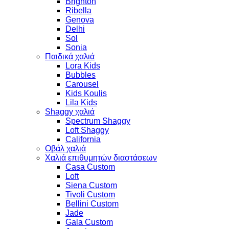
Brighton
Ribella
Genova
Delhi
Sol
Sonia
Παιδικά χαλιά
Lora Kids
Bubbles
Carousel
Kids Koulis
Lila Kids
Shaggy χαλιά
Spectrum Shaggy
Loft Shaggy
California
Οβάλ χαλιά
Χαλιά επιθυμητών διαστάσεων
Casa Custom
Loft
Siena Custom
Tivoli Custom
Bellini Custom
Jade
Gala Custom