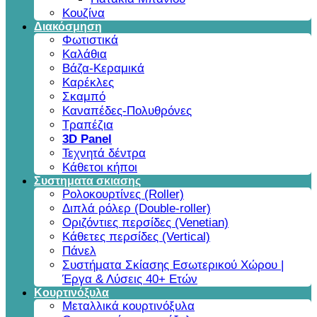
Κουζίνα
Διακόσμηση
Φωτιστικά
Καλάθια
Βάζα-Κεραμικά
Καρέκλες
Σκαμπό
Καναπέδες-Πολυθρόνες
Τραπέζια
3D Panel
Τεχνητά δέντρα
Κάθετοι κήποι
Συστηματα σκιασης
Ρολοκουρτίνες (Roller)
Διπλά ρόλερ (Double-roller)
Οριζόντιες περσίδες (Venetian)
Κάθετες περσίδες (Vertical)
Πάνελ
Συστήματα Σκίασης Εσωτερικού Χώρου |
Έργα & Λύσεις 40+ Ετών
Κουρτινόξυλα
Μεταλλικά κουρτινόξυλα