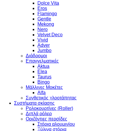
Dolce Vita
Eros
Flamingo
Gentle
Mekong
Nero
Velvet Deco
Vivid
Adver
Jumbo
Διάδρομοι
Επαγγελματικές
Aktua
Elea
Taurus
Bingo
Μάλλινες Μοκέτες
Alfa
Συνθετικός χλοοτάπητας
Συστήματα σκίασης
Ρολοκουρτίνες (Roller)
Διπλά ρόλερ
Οριζόντιες περσίδες
Στόρια αλουμινίου
Ξύλινα στόρια