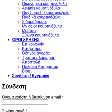
Οικονομικά κουρτινόξυλα
Aslanis κουρτινόξυλα
Guy Laroche κουρτινόξυλα
Παιδικά κουρτινόξυλα
Σιδηρόδρομοι
My color κουρτινόξυλα
Μετόπες
Ξύλινα κουρτινόξυλα
ΌΡΟΙ ΧΡΗΣΗΣ
Επικοινωνία
Κατάστημα
Οδηγός αγοράς
Τρόποι πληρωμής
Αποστολή
Πολιτική Απορρήτου
Blog
Σύνδεση / Εγγραφή
Σύνδεση
Απαιτείται
Όνομα χρήστη ή διεύθυνση email
*
Απαιτείται
Συνθηματικό
*