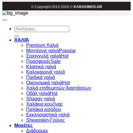
© Copyright 2010-2026 ©
KARADIMOS.GR
Αναζήτηση
για:
ΧΑΛΙΆ
Premium Χαλιά
Μοντέρνα χαλιά
Στρογγυλά χαλιά
Προσφορές
Κλασικά χαλιά
Καλοκαιρινά χαλιά
Παιδικά χαλιά
Οικονομικά χαλιά
Χαλιά επιθυμητών διαστάσεων
Οβάλ χαλιά
Shaggy χαλιά
Χαλάκια κουζίνας
Πατάκια εισόδου
Εκκλησιαστικά χαλιά
Sheepskin-Γούνες
Μοκέτες
Διάδρομοι