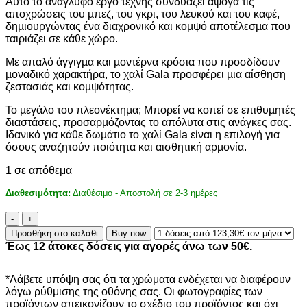
Αυτό το ανάγλυφο έργο τέχνης συνδυάζει άψογα τις
123,30€.
αποχρώσεις του µπεζ, του γκρι, του λευκού και του καφέ,
δηµιουργώντας ένα διαχρονικό και κοµψό αποτέλεσµα που
ταιριάζει σε κάθε χώρο.
Με απαλό άγγιγµα και µοντέρνα κρόσια που προσδίδουν
µοναδικό χαρακτήρα, το χαλί Gala προσφέρει µια αίσθηση
ζεστασιάς και κοµψότητας.
Το µεγάλο του πλεονέκτηµα; Μπορεί να κοπεί σε επιθυµητές
διαστάσεις, προσαρµόζοντας το απόλυτα στις ανάγκες σας.
Ιδανικό για κάθε δωµάτιο το χαλί Gala είναι η επιλογή για
όσους αναζητούν ποιότητα και αισθητική αρµονία.
1 σε απόθεμα
Διαθεσιμότητα:
Διαθέσιμο - Αποστολή σε 2-3 ημέρες
ΧΑΛΙ
GALA
Προσθήκη στο καλάθι
Buy now
11829A
Έως 12 άτοκες δόσεις για αγορές άνω των 50€.
-
160X230
ποσότητα
*Λάβετε υπόψη σας ότι τα χρώματα ενδέχεται να διαφέρουν
λόγω ρύθμισης της οθόνης σας. Οι φωτογραφίες των
προϊόντων απεικονίζουν το σχέδιο του προϊόντος και όχι