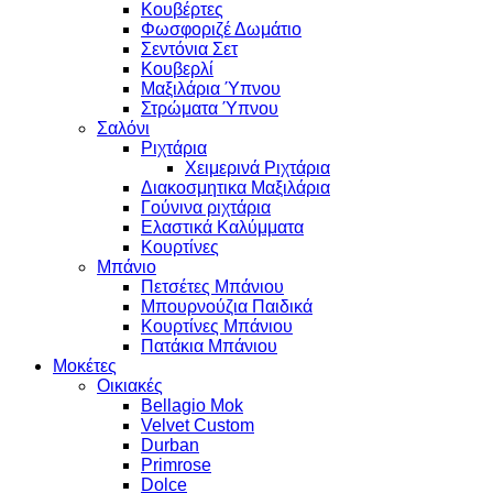
Κουβέρτες
Φωσφοριζέ Δωμάτιο
Σεντόνια Σετ
Κουβερλί
Μαξιλάρια Ύπνου
Στρώματα Ύπνου
Σαλόνι
Ριχτάρια
Χειμερινά Ριχτάρια
Διακοσμητικα Μαξιλάρια
Γούνινα ριχτάρια
Ελαστικά Καλύμματα
Κουρτίνες
Μπάνιο
Πετσέτες Μπάνιου
Μπουρνούζια Παιδικά
Κουρτίνες Μπάνιου
Πατάκια Μπάνιου
Μοκέτες
Οικιακές
Bellagio Mok
Velvet Custom
Durban
Primrose
Dolce