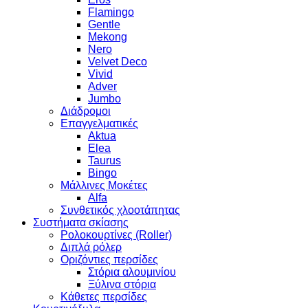
Flamingo
Gentle
Mekong
Nero
Velvet Deco
Vivid
Adver
Jumbo
Διάδρομοι
Επαγγελματικές
Aktua
Elea
Taurus
Bingo
Μάλλινες Μοκέτες
Alfa
Συνθετικός χλοοτάπητας
Συστήματα σκίασης
Ρολοκουρτίνες (Roller)
Διπλά ρόλερ
Οριζόντιες περσίδες
Στόρια αλουμινίου
Ξύλινα στόρια
Κάθετες περσίδες