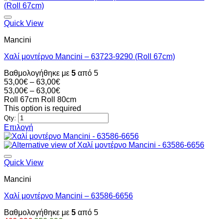
Quick View
Mancini
Χαλί μοντέρνο Mancini – 63723-9290 (Roll 67cm)
Βαθμολογήθηκε με
5
από 5
Price
53,00
€
–
63,00
€
range:
Price
53,00
€
–
63,00
€
53,00€
range:
Roll 67cm
Roll 80cm
through
53,00€
This option is required
63,00€
through
Qty:
63,00€
Επιλογή
Αυτό
το
προϊόν
έχει
Quick View
πολλαπλές
Mancini
παραλλαγές.
Οι
Χαλί μοντέρνο Mancini – 63586-6656
επιλογές
μπορούν
Βαθμολογήθηκε με
5
από 5
να