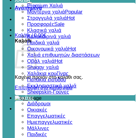
για:
Premium Χαλιά
Αγαπημένα
Μοντέρνα χαλιά
Στρογγυλά χαλιά
Προσφορές
Κλασικά χαλιά
Καλάθι /
0,00
€
Καλοκαιρινά χαλιά
Καλάθι
Παιδικά χαλιά
Οικονομικά χαλιά
Χαλιά επιθυμητών διαστάσεων
Οβάλ χαλιά
Shaggy χαλιά
Χαλάκια κουζίνας
Κανένα προϊόν στο καλάθι σας.
Πατάκια εισόδου
Εκκλησιαστικά χαλιά
Επιστροφή στο κατάστημα
Sheepskin-Γούνες
Μοκέτες
Διάδρομοι
Οικιακές
Επαγγελματικές
Ημιεπαγγελματικές
Μάλλινες
Παιδικές