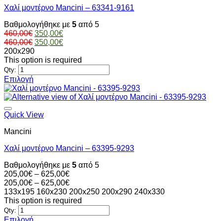
Οι
Χαλί μοντέρνο Mancini – 63341-9161
επιλογές
μπορούν
Βαθμολογήθηκε με
5
από 5
να
Original
Η
460,00
€
350,00
€
επιλεγούν
price
Original
τρέχουσα
Η
460,00
€
350,00
€
στη
was:
price
τιμή
τρέχουσα
200x290
σελίδα
460,00€.
was:
είναι:
τιμή
This option is required
του
460,00€.
350,00€.
είναι:
Qty:
προϊόντος
350,00€.
Επιλογή
Αυτό
το
προϊόν
έχει
Quick View
πολλαπλές
Mancini
παραλλαγές.
Οι
Χαλί μοντέρνο Mancini – 63395-9293
επιλογές
μπορούν
Βαθμολογήθηκε με
5
από 5
να
Price
205,00
€
–
625,00
€
επιλεγούν
range:
Price
205,00
€
–
625,00
€
στη
205,00€
range:
133x195
160x230
200x250
200x290
240x330
σελίδα
through
205,00€
This option is required
του
625,00€
through
Qty:
προϊόντος
625,00€
Επιλογή