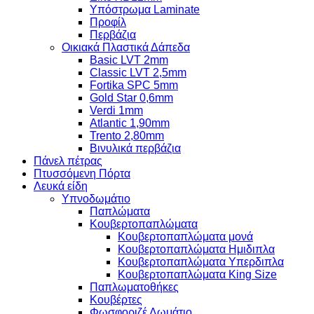
Υπόστρωμα Laminate
Προφίλ
Περβάζια
Οικιακά Πλαστικά Δάπεδα
Basic LVT 2mm
Classic LVT 2,5mm
Fortika SPC 5mm
Gold Star 0,6mm
Verdi 1mm
Atlantic 1,90mm
Trento 2,80mm
Βινυλικά περβάζια
Πάνελ πέτρας
Πτυσσόμενη Πόρτα
Λευκά είδη
Υπνοδωμάτιο
Παπλώματα
Κουβερτοπαπλώματα
Κουβερτοπαπλώματα μονά
Κουβερτοπαπλώματα Ημιδιπλα
Κουβερτοπαπλώματα Υπερδιπλα
Κουβερτοπαπλώματα King Size
Παπλωματοθήκες
Κουβέρτες
Φωσφοριζέ Δωμάτιο