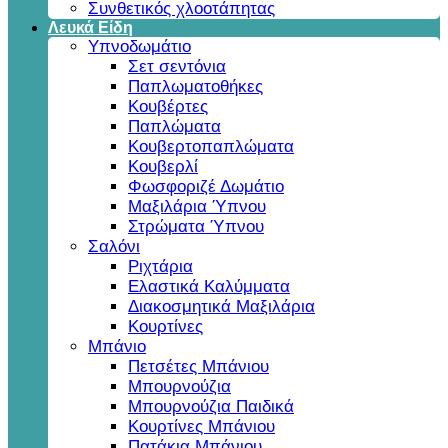
Συνθετικός χλοοτάπητας
Λευκά Είδη
Υπνοδωμάτιο
Σετ σεντόνια
Παπλωματοθήκες
Κουβέρτες
Παπλώματα
Κουβερτοπαπλώματα
Κουβερλί
Φωσφοριζέ Δωμάτιο
Μαξιλάρια Ύπνου
Στρώματα Ύπνου
Σαλόνι
Ριχτάρια
Ελαστικά Καλύμματα
Διακοσμητικά Μαξιλάρια
Κουρτίνες
Μπάνιο
Πετσέτες Μπάνιου
Μπουρνούζια
Μπουρνούζια Παιδικά
Κουρτίνες Μπάνιου
Πατάκια Μπάνιου