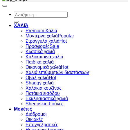
Αναζήτηση
για:
ΧΑΛΙΆ
Premium Χαλιά
Μοντέρνα χαλιά
Στρογγυλά χαλιά
Προσφορές
Κλασικά χαλιά
Καλοκαιρινά χαλιά
Παιδικά χαλιά
Οικονομικά χαλιά
Χαλιά επιθυμητών διαστάσεων
Οβάλ χαλιά
Shaggy χαλιά
Χαλάκια κουζίνας
Πατάκια εισόδου
Εκκλησιαστικά χαλιά
Sheepskin-Γούνες
Μοκέτες
Διάδρομοι
Οικιακές
Επαγγελματικές
Ημιεπαγγελματικές