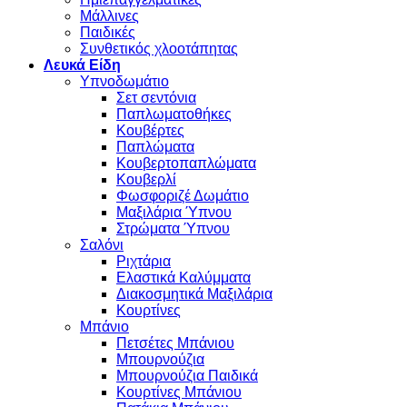
Μάλλινες
Παιδικές
Συνθετικός χλοοτάπητας
Λευκά Είδη
Υπνοδωμάτιο
Σετ σεντόνια
Παπλωματοθήκες
Κουβέρτες
Παπλώματα
Κουβερτοπαπλώματα
Κουβερλί
Φωσφοριζέ Δωμάτιο
Μαξιλάρια Ύπνου
Στρώματα Ύπνου
Σαλόνι
Ριχτάρια
Ελαστικά Καλύμματα
Διακοσμητικά Μαξιλάρια
Κουρτίνες
Μπάνιο
Πετσέτες Μπάνιου
Μπουρνούζια
Μπουρνούζια Παιδικά
Κουρτίνες Μπάνιου