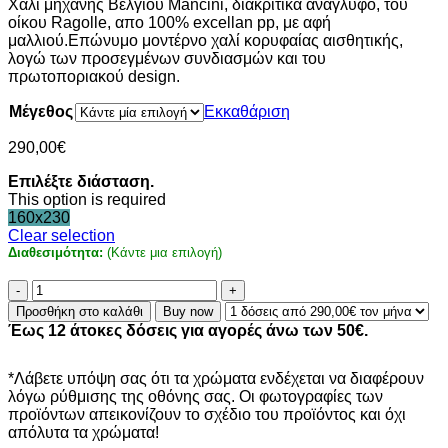
Χαλί μηχανής Βελγίου Mancini, διακριτικά ανάγλυφο, του
οίκου Ragolle, απο 100% excellan pp, με αφή
μαλλιού.Επώνυμο μοντέρνο χαλί κορυφαίας αισθητικής,
λογώ των προσεγμένων συνδιασμών και του
πρωτοποριακού design.
Μέγεθος
Εκκαθάριση
290,00
€
Επιλέξτε διάσταση.
This option is required
160x230
Clear selection
Διαθεσιμότητα:
(Κάντε μια επιλογή)
Χαλί
μοντέρνο
Προσθήκη στο καλάθι
Buy now
Mancini
Έως 12 άτοκες δόσεις για αγορές άνω των 50€.
-
63484-
5250
*Λάβετε υπόψη σας ότι τα χρώματα ενδέχεται να διαφέρουν
ποσότητα
λόγω ρύθμισης της οθόνης σας. Οι φωτογραφίες των
προϊόντων απεικονίζουν το σχέδιο του προϊόντος και όχι
απόλυτα τα χρώματα!