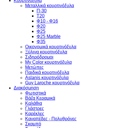
Κουρτινόξυλα
Μεταλλικά κουρτινόξυλα
Π-30
Τ20
Φ10 - Φ16
Φ20
Φ25
Φ25 Marble
Φ35
Οικονομικά κουρτινόξυλα
Ξύλινα κουρτινόξυλα
Σιδηρόδρομοι
My Color κουρτινόξυλα
Μετώπες
Παιδικά κουρτινόξυλα
Aslanis κουρτινόξυλα
Guy Laroche κουρτινόξυλα
Διακόσμηση
Φωτιστικά
Βάζα Κεραμικά
Καλάθια
Γλάστρες
Καρέκλες
Καναπέδες - Πολυθρόνες
Σκαμπό