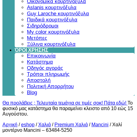
Οικονομικά κουρτινόξυλα
Aslanis κουρτινόξυλα
Guy Laroche κουρτινόξυλα
Παιδικά κουρτινόξυλα
Σιδηρόδρομοι
My color κουρτινόξυλα
Μετόπες
Ξύλινα κουρτινόξυλα
ΌΡΟΙ ΧΡΗΣΗΣ
Επικοινωνία
Κατάστημα
Οδηγός αγοράς
Τρόποι πληρωμής
Αποστολή
Πολιτική Απορρήτου
Blog
Θα προλάβεις ; Τελευταία τεμάχια σε τιμές σοκ! Πάτα εδώ!
Το
φυσικό μας κατάστημα θα παραμείνει κλειστο από 10 εώς 15
Αυγούστου.
Αρχική
/
eshop
/
Χαλιά
/
Premium Χαλιά
/
Mancini
/
Χαλί
μοντέρνο Mancini – 63484-5250