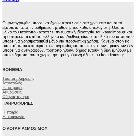
Αυτό
το
προϊόν
έχει
Οι φωτογραφίες μπορεί να έχουν αποκλίσεις στα χρώματα και αυτό
πολλαπλές
εξαρτάται από τις ρυθμίσεις της οθόνης του κάθε υπολογιστή. Όλο το
παραλλαγές.
υλικό του ιστότοπου αποτελεί πνευματική ιδιοκτησία του karadimos.gr και
προστατεύεται από το Ελληνικό και Διεθνές δίκαιο.Το υλικό του ιστότοπου
Οι
μπορεί να χρησιμοποιηθεί μόνο για προσωπική χρήση. Κανένα στοιχείο
επιλογές
του ιστότοπου ιδιαίτερα οι φωτογραφίες και τα κείμενα των προιόντων δεν
μπορούν
μπορεί να αντιγραφούν, τροποποιηθούν, δημοσιευτούν ή διανεμηθούν με
να
οποιονδήποτε τρόπο χωρίς την προηγούμενη άδεια του karadimos.gr.
επιλεγούν
στη
ΒΟΉΘΕΙΑ
σελίδα
του
Τρόποι πληρωμής
προϊόντος
Αποστολές
Επιστροφές
Ακυρώσεις
Οδηγός αγοράς
ΠΛΗΡΟΦΟΡΊΕΣ
Η εταιρία
Επικοινωνία
Ο ΛΟΓΑΡΙΑΣΜΌΣ ΜΟΥ