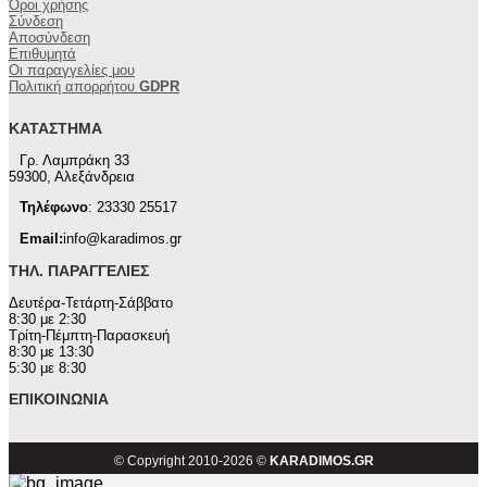
Όροι χρήσης
Σύνδεση
Αποσύνδεση
Επιθυμητά
Οι παραγγελίες μου
Πολιτική απορρήτου
GDPR
ΚΑΤΆΣΤΗΜΑ
Γρ. Λαμπράκη 33
59300, Αλεξάνδρεια
Τηλέφωνο
: 23330 25517
Email:
info@karadimos.gr
ΤΗΛ. ΠΑΡΑΓΓΕΛΊΕΣ
Δευτέρα-Τετάρτη-Σάββατο
8:30 με 2:30
Τρίτη-Πέμπτη-Παρασκευή
8:30 με 13:30
5:30 με 8:30
ΕΠΙΚΟΙΝΩΝΊΑ
© Copyright 2010-2026 ©
KARADIMOS.GR