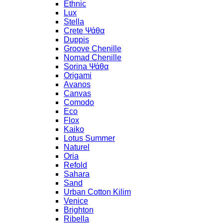
Ethnic
Lux
Stella
Crete Ψάθα
Duppis
Groove Chenille
Nomad Chenille
Sorina Ψάθα
Origami
Avanos
Canvas
Comodo
Eco
Flox
Kaiko
Lotus Summer
Naturel
Oria
Refold
Sahara
Sand
Urban Cotton Kilim
Venice
Brighton
Ribella