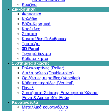
Κουζίνα
Διακόσμηση
Φωτιστικά
Καλάθια
Βάζα-Κεραμικά
Καρέκλες
Σκαμπό
Καναπέδες-Πολυθρόνες
Τραπέζια
3D Panel
Τεχνητά δέντρα
Κάθετοι κήποι
Συστηματα σκιασης
Ρολοκουρτίνες (Roller)
Διπλά ρόλερ (Double-roller)
Οριζόντιες περσίδες (Venetian)
Κάθετες περσίδες (Vertical)
Πάνελ
Συστήματα Σκίασης Εσωτερικού Χώρου |
Έργα & Λύσεις 40+ Ετών
Κουρτινόξυλα
Μεταλλικά κουρτινόξυλα