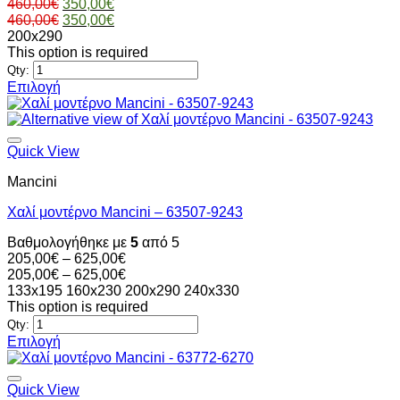
Original
Η
460,00
€
350,00
€
επιλεγούν
price
Original
τρέχουσα
Η
460,00
€
350,00
€
στη
was:
price
τιμή
τρέχουσα
200x290
σελίδα
460,00€.
was:
είναι:
τιμή
This option is required
του
460,00€.
350,00€.
είναι:
Qty:
προϊόντος
350,00€.
Επιλογή
Αυτό
το
προϊόν
έχει
Quick View
πολλαπλές
Mancini
παραλλαγές.
Οι
Χαλί μοντέρνο Mancini – 63507-9243
επιλογές
μπορούν
Βαθμολογήθηκε με
5
από 5
να
Price
205,00
€
–
625,00
€
επιλεγούν
range:
Price
205,00
€
–
625,00
€
στη
205,00€
range:
133x195
160x230
200x290
240x330
σελίδα
through
205,00€
This option is required
του
625,00€
through
Qty:
προϊόντος
625,00€
Επιλογή
Αυτό
το
προϊόν
Quick View