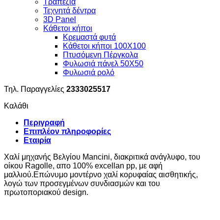
Τραπέζια
Τεχνητά δέντρα
3D Panel
Κάθετοι κήποι
Κρεμαστά φυτά
Κάθετοι κήποι 100Χ100
Πτυσόμενη Πέργκολα
Φυλωσιά πάνελ 50Χ50
Φυλωσιά ρολό
Τηλ. Παραγγελίες
2333025517
Καλάθι
Περιγραφή
Επιπλέον πληροφορίες
Εταιρία
Χαλί μηχανής Βελγίου Mancini, διακριτικά ανάγλυφο, του
οίκου Ragolle, απο 100% excellan pp, με αφή
μαλλιού.Επώνυμο μοντέρνο χαλί κορυφαίας αισθητικής,
λογώ των προσεγμένων συνδιασμών και του
πρωτοποριακού design.