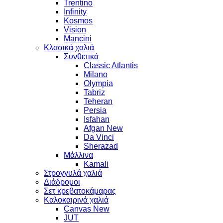
Trentino
Infinity
Kosmos
Vision
Mancini
Κλασικά χαλιά
Συνθετικά
Classic Atlantis
Milano
Olympia
Tabriz
Teheran
Persia
Isfahan
Afgan New
Da Vinci
Sherazad
Μάλλινα
Kamali
Στρογγυλά χαλιά
Διάδρομοι
Σετ κρεβατοκάμαρας
Καλοκαιρινά χαλιά
Canvas New
JUT