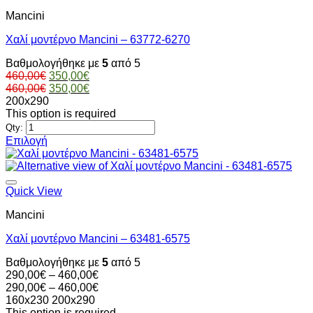
έχει
Mancini
πολλαπλές
παραλλαγές.
Χαλί μοντέρνο Mancini – 63772-6270
Οι
επιλογές
Βαθμολογήθηκε με
5
από 5
μπορούν
Original
Η
460,00
€
350,00
€
να
price
Original
τρέχουσα
Η
460,00
€
350,00
€
επιλεγούν
was:
price
τιμή
τρέχουσα
200x290
στη
460,00€.
was:
είναι:
τιμή
This option is required
σελίδα
460,00€.
350,00€.
είναι:
Qty:
του
350,00€.
Επιλογή
προϊόντος
Αυτό
το
προϊόν
έχει
Quick View
πολλαπλές
Mancini
παραλλαγές.
Οι
Χαλί μοντέρνο Mancini – 63481-6575
επιλογές
μπορούν
Βαθμολογήθηκε με
5
από 5
να
Price
290,00
€
–
460,00
€
επιλεγούν
range:
Price
290,00
€
–
460,00
€
στη
290,00€
range:
160x230
200x290
σελίδα
through
290,00€
This option is required