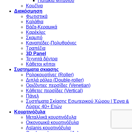
Πατάκια Μπάνιου
Κουζίνα
Διακόσμηση
Φωτιστικά
Καλάθια
Βάζα-Κεραμικά
Καρέκλες
Σκαμπό
Καναπέδες-Πολυθρόνες
Τραπέζια
3D Panel
Τεχνητά δέντρα
Κάθετοι κήποι
Συστηματα σκιασης
Ρολοκουρτίνες (Roller)
Διπλά ρόλερ (Double-roller)
Οριζόντιες περσίδες (Venetian)
Κάθετες περσίδες (Vertical)
Πάνελ
Συστήματα Σκίασης Εσωτερικού Χώρου | Έργα &
Λύσεις 40+ Ετών
Κουρτινόξυλα
Μεταλλικά κουρτινόξυλα
Οικονομικά κουρτινόξυλα
Aslanis κουρτινόξυλα