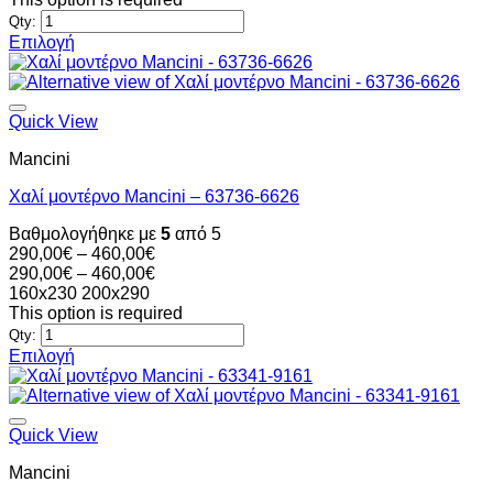
του
460,00€
through
Qty:
προϊόντος
460,00€
Επιλογή
Αυτό
το
προϊόν
έχει
Quick View
πολλαπλές
Mancini
παραλλαγές.
Οι
Χαλί μοντέρνο Mancini – 63736-6626
επιλογές
μπορούν
Βαθμολογήθηκε με
5
από 5
να
Price
290,00
€
–
460,00
€
επιλεγούν
range:
Price
290,00
€
–
460,00
€
στη
290,00€
range:
160x230
200x290
σελίδα
through
290,00€
This option is required
του
460,00€
through
Qty:
προϊόντος
460,00€
Επιλογή
Αυτό
το
προϊόν
έχει
Quick View
πολλαπλές
Mancini
παραλλαγές.