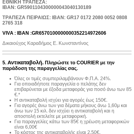
ΕΘΝΙΚΗ ΤΡΑΠΕΖΑ:
IBAN: GR5901104300000043040130189
TΡΑΠΕΖΑ ΠΕΙΡΑΙΩΣ: IBAN: GR17 0172 2080 0052 0808
2765 318
VIVA : IBAN :GR6570100000000352214972606
Δικαιούχος Καραδήμος Ε. Κωνσταντίνος
Αντικαταβολή.
5.
Πληρώστε το COURIER με την
παράδοση της παραγγελίας σας.
Όλες οι τιμές συμπεριλαμβάνουν Φ.Π.Α. 24%.
Για οποιαδήποτε παραγγελία ο πελάτης δεν
επιβαρύνεται με έξοδα μεταφοράς για ποσό άνω των 85
€.*
H αντικαταβολή ισχύει για αγορές έως 150€.
Για αγορές άνω των για δέματα μήκους άνω 1,60μ και
άνω των 15 κιλ. δεν ισχύει η αντικαταβολή και η
αποστολή εκτελείτε με μεταφορική.
Για παραγγελίες κάτω των 85€ η χρέωση μεταφορικών
είναι 6,00€
Το κόστος της αντικαταβολής είναι 2,50€.