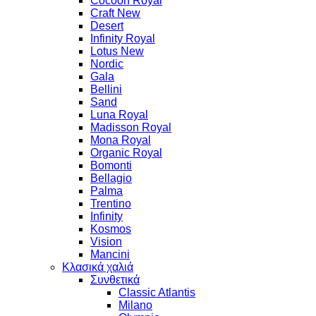
Cocoon Royal
Craft New
Desert
Infinity Royal
Lotus New
Nordic
Gala
Bellini
Sand
Luna Royal
Madisson Royal
Mona Royal
Organic Royal
Bomonti
Bellagio
Palma
Trentino
Infinity
Kosmos
Vision
Mancini
Κλασικά χαλιά
Συνθετικά
Classic Atlantis
Milano