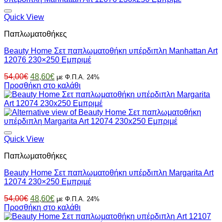
Quick View
Παπλωματοθήκες
Beauty Home Σετ παπλωματοθήκη υπέρδιπλη Manhattan Art
12076 230×250 Εμπριμέ
Original
Η
54,00
€
48,60
€
με Φ.Π.Α. 24%
price
τρέχουσα
Προσθήκη στο καλάθι
was:
τιμή
54,00€.
είναι:
48,60€.
Quick View
Παπλωματοθήκες
Beauty Home Σετ παπλωματοθήκη υπέρδιπλη Margarita Art
12074 230×250 Εμπριμέ
Original
Η
54,00
€
48,60
€
με Φ.Π.Α. 24%
price
τρέχουσα
Προσθήκη στο καλάθι
was:
τιμή