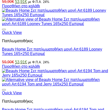
Original
Η
59,90
€
53,91
€
με Φ.Π.Α. 24%
price
τρέχουσα
Προσθήκη στο καλάθι
was:
τιμή
59,90€.
είναι:
53,91€.
Quick View
Παπλωματοθήκες
Beauty Home Σετ παπλωματοθήκη μονή Art 6189 Looney
Tunes 165×250 Εμπριμέ
Original
Η
59,90
€
53,91
€
με Φ.Π.Α. 24%
price
τρέχουσα
Προσθήκη στο καλάθι
was:
τιμή
59,90€.
είναι:
53,91€.
Quick View
Παπλωματοθήκες
Beauty Home Σετ παπλωματοθήκη μονή Art 6194 Tom and