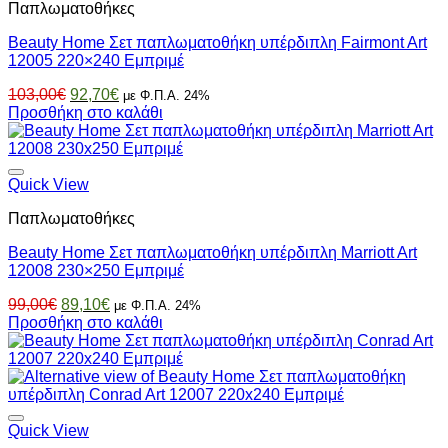
Παπλωματοθήκες
Beauty Home Σετ παπλωματοθήκη υπέρδιπλη Fairmont Art
12005 220×240 Εμπριμέ
Original
Η
103,00
€
92,70
€
με Φ.Π.Α. 24%
price
τρέχουσα
Προσθήκη στο καλάθι
was:
τιμή
103,00€.
είναι:
92,70€.
Quick View
Παπλωματοθήκες
Beauty Home Σετ παπλωματοθήκη υπέρδιπλη Marriott Art
12008 230×250 Εμπριμέ
Original
Η
99,00
€
89,10
€
με Φ.Π.Α. 24%
price
τρέχουσα
Προσθήκη στο καλάθι
was:
τιμή
99,00€.
είναι:
89,10€.
Quick View