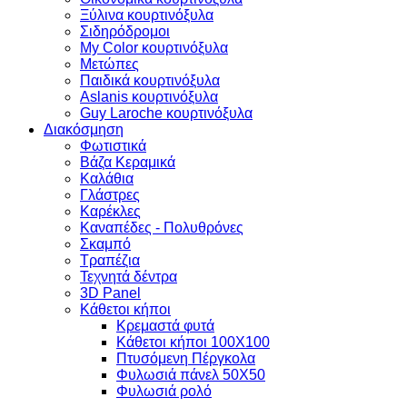
Ξύλινα κουρτινόξυλα
Σιδηρόδρομοι
My Color κουρτινόξυλα
Μετώπες
Παιδικά κουρτινόξυλα
Aslanis κουρτινόξυλα
Guy Laroche κουρτινόξυλα
Διακόσμηση
Φωτιστικά
Βάζα Κεραμικά
Καλάθια
Γλάστρες
Καρέκλες
Καναπέδες - Πολυθρόνες
Σκαμπό
Τραπέζια
Τεχνητά δέντρα
3D Panel
Κάθετοι κήποι
Κρεμαστά φυτά
Κάθετοι κήποι 100Χ100
Πτυσόμενη Πέργκολα
Φυλωσιά πάνελ 50Χ50
Φυλωσιά ρολό