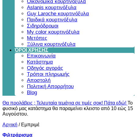
Οικονομικά κουρτινόξυλα
Aslanis κουρτινόξυλα
Guy Laroche κουρτινόξυλα
Παιδικά κουρτινόξυλα
Σιδηρόδρομοι
My color κουρτινόξυλα
Μετόπες
Ξύλινα κουρτινόξυλα
ΌΡΟΙ ΧΡΗΣΗΣ
Επικοινωνία
Κατάστημα
Οδηγός αγοράς
Τρόποι πληρωμής
Αποστολή
Πολιτική Απορρήτου
Blog
Θα προλάβεις ; Τελευταία τεμάχια σε τιμές σοκ! Πάτα εδώ!
Το
φυσικό μας κατάστημα θα παραμείνει κλειστο από 10 εώς 15
Αυγούστου.
Αρχική
/
Εμπριμέ
Φιλτράρισμα