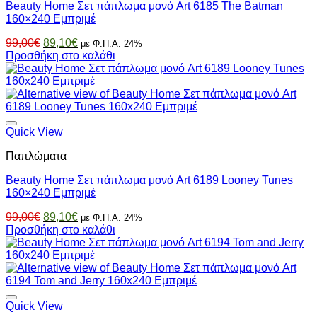
Beauty Home Σετ πάπλωμα μονό Art 6185 The Batman
160×240 Εμπριμέ
Original
Η
99,00
€
89,10
€
με Φ.Π.Α. 24%
price
τρέχουσα
Προσθήκη στο καλάθι
was:
τιμή
99,00€.
είναι:
89,10€.
Quick View
Παπλώματα
Beauty Home Σετ πάπλωμα μονό Art 6189 Looney Tunes
160×240 Εμπριμέ
Original
Η
99,00
€
89,10
€
με Φ.Π.Α. 24%
price
τρέχουσα
Προσθήκη στο καλάθι
was:
τιμή
99,00€.
είναι:
89,10€.
Quick View