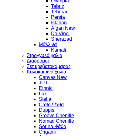
Olympia
Tabriz
Teheran
Persia
Isfahan
Afgan New
Da Vinci
Sherazad
Μάλλινα
Kamali
Στρογγυλά χαλιά
Διάδρομοι
Σετ κρεβατοκάμαρας
Καλοκαιρινά χαλιά
Canvas New
JUT
Ethnic
Lux
Stella
Crete Ψάθα
Duppis
Groove Chenille
Nomad Chenille
Sorina Ψάθα
Origami