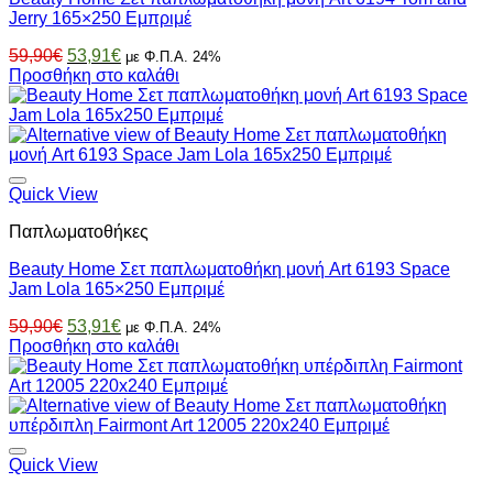
Jerry 165×250 Εμπριμέ
Original
Η
59,90
€
53,91
€
με Φ.Π.Α. 24%
price
τρέχουσα
Προσθήκη στο καλάθι
was:
τιμή
59,90€.
είναι:
53,91€.
Quick View
Παπλωματοθήκες
Beauty Home Σετ παπλωματοθήκη μονή Art 6193 Space
Jam Lola 165×250 Εμπριμέ
Original
Η
59,90
€
53,91
€
με Φ.Π.Α. 24%
price
τρέχουσα
Προσθήκη στο καλάθι
was:
τιμή
59,90€.
είναι:
53,91€.
Quick View