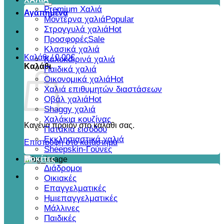
για:
Premium Χαλιά
Αγαπημένα
Μοντέρνα χαλιά
Στρογγυλά χαλιά
Προσφορές
Κλασικά χαλιά
Καλάθι /
0,00
€
Καλοκαιρινά χαλιά
Καλάθι
Παιδικά χαλιά
Οικονομικά χαλιά
Χαλιά επιθυμητών διαστάσεων
Οβάλ χαλιά
Shaggy χαλιά
Χαλάκια κουζίνας
Κανένα προϊόν στο καλάθι σας.
Πατάκια εισόδου
Εκκλησιαστικά χαλιά
Επιστροφή στο κατάστημα
Sheepskin-Γούνες
Μοκέτες
Διάδρομοι
Οικιακές
Επαγγελματικές
Ημιεπαγγελματικές
Μάλλινες
Παιδικές