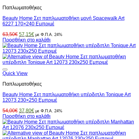
Παπλωματοθήκες
Beauty Home Σετ παπλωματοθήκη μονή Spacewalk Art
6227 170×240 Εμπριμέ
Original
Η
63,50
€
57,15
€
με Φ.Π.Α. 24%
price
τρέχουσα
Προσθήκη στο καλάθι
was:
τιμή
63,50€.
είναι:
57,15€.
Quick View
Παπλωματοθήκες
Beauty Home Σετ παπλωματοθήκη υπέρδιπλη Tonique Art
12073 230×250 Εμπριμέ
Original
Η
54,00
€
37,80
€
με Φ.Π.Α. 24%
price
τρέχουσα
Προσθήκη στο καλάθι
was:
τιμή
54,00€.
είναι:
37,80€.