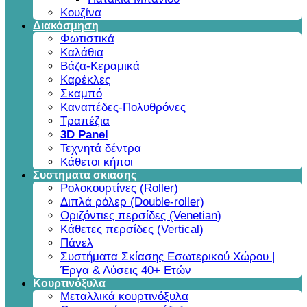
Κουζίνα
Διακόσμηση
Φωτιστικά
Καλάθια
Βάζα-Κεραμικά
Καρέκλες
Σκαμπό
Καναπέδες-Πολυθρόνες
Τραπέζια
3D Panel
Τεχνητά δέντρα
Κάθετοι κήποι
Συστηματα σκιασης
Ρολοκουρτίνες (Roller)
Διπλά ρόλερ (Double-roller)
Οριζόντιες περσίδες (Venetian)
Κάθετες περσίδες (Vertical)
Πάνελ
Συστήματα Σκίασης Εσωτερικού Χώρου |
Έργα & Λύσεις 40+ Ετών
Κουρτινόξυλα
Μεταλλικά κουρτινόξυλα