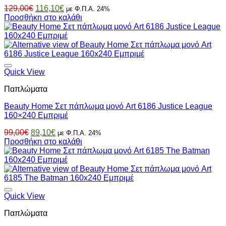
Original
Η
129,00
€
116,10
€
με Φ.Π.Α. 24%
price
τρέχουσα
Προσθήκη στο καλάθι
was:
τιμή
129,00€.
είναι:
116,10€.
Quick View
Παπλώματα
Beauty Home Σετ πάπλωμα μονό Art 6186 Justice League
160×240 Εμπριμέ
Original
Η
99,00
€
89,10
€
με Φ.Π.Α. 24%
price
τρέχουσα
Προσθήκη στο καλάθι
was:
τιμή
99,00€.
είναι:
89,10€.
Quick View
Παπλώματα