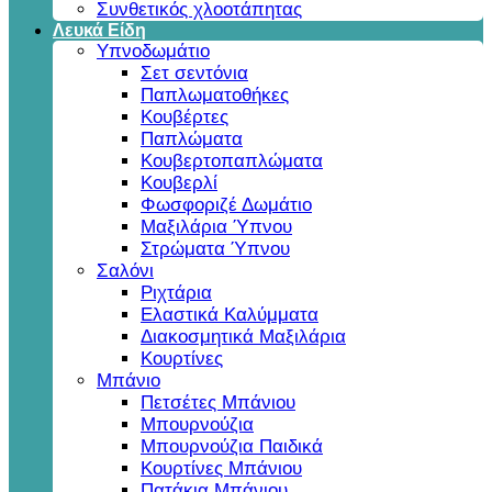
Συνθετικός χλοοτάπητας
Λευκά Είδη
Υπνοδωμάτιο
Σετ σεντόνια
Παπλωματοθήκες
Κουβέρτες
Παπλώματα
Κουβερτοπαπλώματα
Κουβερλί
Φωσφοριζέ Δωμάτιο
Μαξιλάρια Ύπνου
Στρώματα Ύπνου
Σαλόνι
Ριχτάρια
Ελαστικά Καλύμματα
Διακοσμητικά Μαξιλάρια
Κουρτίνες
Μπάνιο
Πετσέτες Μπάνιου
Μπουρνούζια
Μπουρνούζια Παιδικά
Κουρτίνες Μπάνιου
Πατάκια Μπάνιου