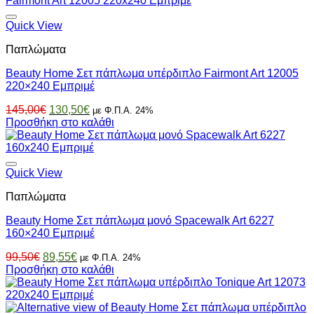
Quick View
Παπλώματα
Beauty Home Σετ πάπλωμα υπέρδιπλο Fairmont Art 12005
220×240 Εμπριμέ
Original
Η
145,00
€
130,50
€
με Φ.Π.Α. 24%
price
τρέχουσα
Προσθήκη στο καλάθι
was:
τιμή
145,00€.
είναι:
130,50€.
Quick View
Παπλώματα
Beauty Home Σετ πάπλωμα μονό Spacewalk Art 6227
160×240 Εμπριμέ
Original
Η
99,50
€
89,55
€
με Φ.Π.Α. 24%
price
τρέχουσα
Προσθήκη στο καλάθι
was:
τιμή
99,50€.
είναι:
89,55€.