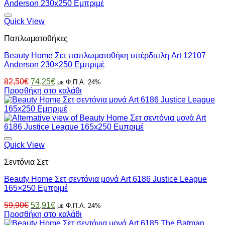
54,00€.
είναι:
48,60€.
Quick View
Παπλωματοθήκες
Beauty Home Σετ παπλωματοθήκη υπέρδιπλη Art 12107
Anderson 230×250 Εμπριμέ
Original
Η
82,50
€
74,25
€
με Φ.Π.Α. 24%
price
τρέχουσα
Προσθήκη στο καλάθι
was:
τιμή
82,50€.
είναι:
74,25€.
Quick View
Σεντόνια Σετ
Beauty Home Σετ σεντόνια μονά Art 6186 Justice League
165×250 Εμπριμέ
Original
Η
59,90
€
53,91
€
με Φ.Π.Α. 24%
price
τρέχουσα
Προσθήκη στο καλάθι
was:
τιμή