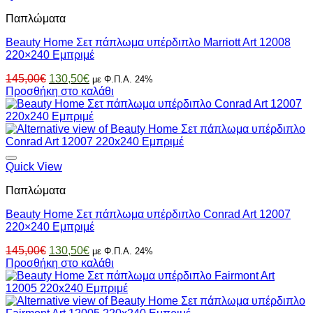
Παπλώματα
Beauty Home Σετ πάπλωμα υπέρδιπλο Marriott Art 12008
220×240 Εμπριμέ
Original
Η
145,00
€
130,50
€
με Φ.Π.Α. 24%
price
τρέχουσα
Προσθήκη στο καλάθι
was:
τιμή
145,00€.
είναι:
130,50€.
Quick View
Παπλώματα
Beauty Home Σετ πάπλωμα υπέρδιπλο Conrad Art 12007
220×240 Εμπριμέ
Original
Η
145,00
€
130,50
€
με Φ.Π.Α. 24%
price
τρέχουσα
Προσθήκη στο καλάθι
was:
τιμή
145,00€.
είναι:
130,50€.