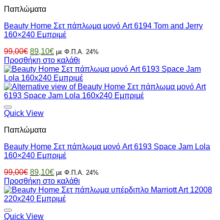
Παπλώματα
Beauty Home Σετ πάπλωμα μονό Art 6194 Tom and Jerry
160×240 Εμπριμέ
Original
Η
99,00
€
89,10
€
με Φ.Π.Α. 24%
price
τρέχουσα
Προσθήκη στο καλάθι
was:
τιμή
99,00€.
είναι:
89,10€.
Quick View
Παπλώματα
Beauty Home Σετ πάπλωμα μονό Art 6193 Space Jam Lola
160×240 Εμπριμέ
Original
Η
99,00
€
89,10
€
με Φ.Π.Α. 24%
price
τρέχουσα
Προσθήκη στο καλάθι
was:
τιμή
99,00€.
είναι:
89,10€.
Quick View