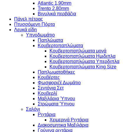
Atlantic 1,90mm
Trento 2,80mm
Βινυλικά περβάζια
Πάνελ πέτρας
Πτυσσόμενη Πόρτα
Λευκά είδη
Υπνοδωμάτιο
Παπλώματα
Κουβερτοπαπλώματα
Κουβερτοπαπλώματα μονά
Κουβερτοπαπλώματα Ημιδιπλα
Κουβερτοπαπλώματα Υπερδιπλα
Κουβερτοπαπλώματα King Size
Παπλωματοθήκες
Κουβέρτες
Φωσφοριζέ Δωμάτιο
Σεντόνια Σετ
Κουβερλί
Μαξιλάρια Ύπνου
Στρώματα Ύπνου
Σαλόνι
Ριχτάρια
Χειμερινά Ριχτάρια
Διακοσμητικα Μαξιλάρια
Γούνινα ριχτάρια