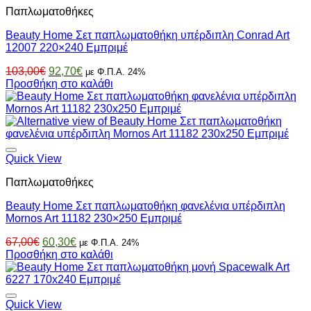
Παπλωματοθήκες
Beauty Home Σετ παπλωματοθήκη υπέρδιπλη Conrad Art
12007 220×240 Εμπριμέ
Original
Η
103,00
€
92,70
€
με Φ.Π.Α. 24%
price
τρέχουσα
Προσθήκη στο καλάθι
was:
τιμή
103,00€.
είναι:
92,70€.
Quick View
Παπλωματοθήκες
Beauty Home Σετ παπλωματοθήκη φανελένια υπέρδιπλη
Mornos Art 11182 230×250 Εμπριμέ
Original
Η
67,00
€
60,30
€
με Φ.Π.Α. 24%
price
τρέχουσα
Προσθήκη στο καλάθι
was:
τιμή
67,00€.
είναι:
60,30€.
Quick View