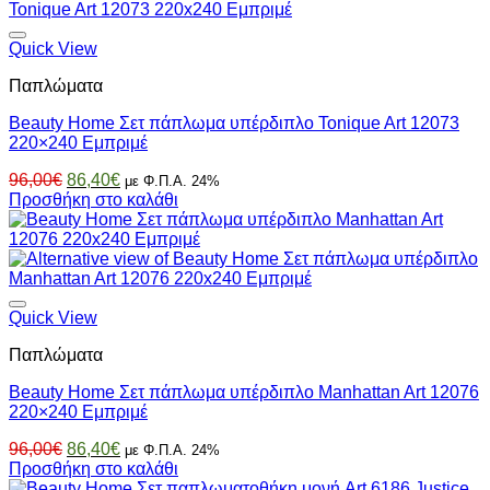
Quick View
Παπλώματα
Beauty Home Σετ πάπλωμα υπέρδιπλο Tonique Art 12073
220×240 Εμπριμέ
Original
Η
96,00
€
86,40
€
με Φ.Π.Α. 24%
price
τρέχουσα
Προσθήκη στο καλάθι
was:
τιμή
96,00€.
είναι:
86,40€.
Quick View
Παπλώματα
Beauty Home Σετ πάπλωμα υπέρδιπλο Manhattan Art 12076
220×240 Εμπριμέ
Original
Η
96,00
€
86,40
€
με Φ.Π.Α. 24%
price
τρέχουσα
Προσθήκη στο καλάθι
was:
τιμή