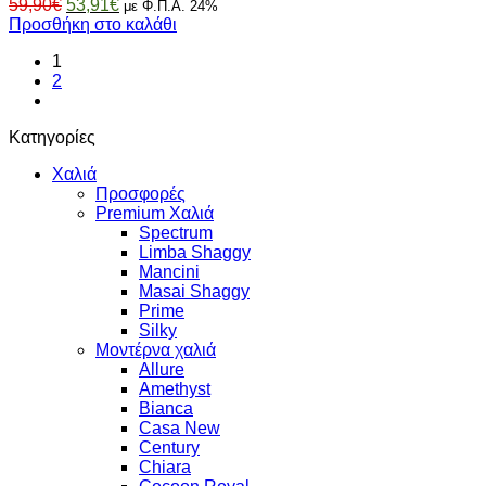
Original
Η
59,90
€
53,91
€
με Φ.Π.Α. 24%
price
τρέχουσα
Προσθήκη στο καλάθι
was:
τιμή
1
59,90€.
είναι:
2
53,91€.
Κατηγορίες
Χαλιά
Προσφορές
Premium Χαλιά
Spectrum
Limba Shaggy
Mancini
Masai Shaggy
Prime
Silky
Μοντέρνα χαλιά
Allure
Amethyst
Bianca
Casa New
Century
Chiara