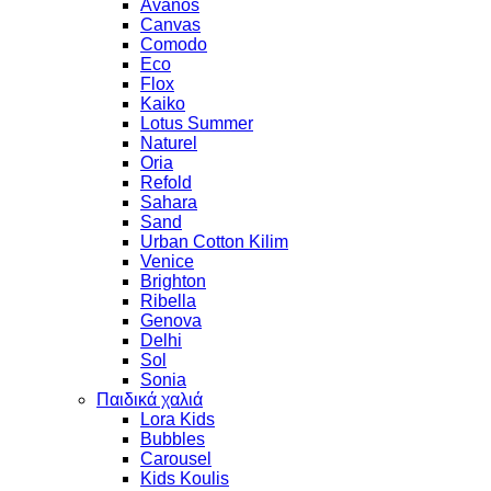
Avanos
Canvas
Comodo
Eco
Flox
Kaiko
Lotus Summer
Naturel
Oria
Refold
Sahara
Sand
Urban Cotton Kilim
Venice
Brighton
Ribella
Genova
Delhi
Sol
Sonia
Παιδικά χαλιά
Lora Kids
Bubbles
Carousel
Kids Koulis