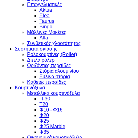
Επαγγελματικές
Aktua
Elea
Taurus
Bingo
Μάλλινες Μοκέτες
Alfa
Συνθετικός χλοοτάπητας
Συστήματα σκίασης
Ρολοκουρτίνες (Roller)
Διπλά ρόλερ
Οριζόντιες περσίδες
Στόρια αλουμινίου
Ξύλινα στόρια
Κάθετες περσίδες
Κουρτινόξυλα
Μεταλλικά κουρτινόξυλα
Π-30
Τ20
Φ10 - Φ16
Φ20
Φ25
Φ25 Marble
Φ35
Οικονομικά κουρτινόξυλα