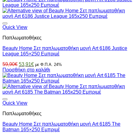
96,00€.
είναι:
86,40€.
Quick View
Παπλωματοθήκες
Beauty Home Σετ παπλωματοθήκη μονή Art 6186 Justice
League 165×250 Εμπριμέ
Original
Η
59,90
€
53,91
€
με Φ.Π.Α. 24%
price
τρέχουσα
Προσθήκη στο καλάθι
was:
τιμή
59,90€.
είναι:
53,91€.
Quick View
Παπλωματοθήκες
Beauty Home Σετ παπλωματοθήκη μονή Art 6185 The
Batman 165×250 Εμπριμέ