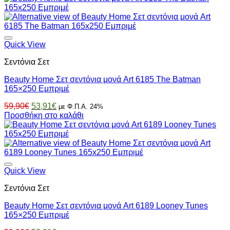
59,90€.
είναι:
53,91€.
Quick View
Σεντόνια Σετ
Beauty Home Σετ σεντόνια μονά Art 6185 The Batman
165×250 Εμπριμέ
Original
Η
59,90
€
53,91
€
με Φ.Π.Α. 24%
price
τρέχουσα
Προσθήκη στο καλάθι
was:
τιμή
59,90€.
είναι:
53,91€.
Quick View
Σεντόνια Σετ
Beauty Home Σετ σεντόνια μονά Art 6189 Looney Tunes
165×250 Εμπριμέ