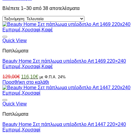
Sorted
Βλέπετε 1–30 από 38 αποτελέσματα
by
latest
Quick View
Παπλώματα
Beauty Home Σετ πάπλωμα υπέρδιπλο Art 1469 220×240
Εμπριμέ,Χρυσαφί,Καφέ
Original
Η
129,00
€
116,10
€
με Φ.Π.Α. 24%
price
τρέχουσα
Προσθήκη στο καλάθι
was:
τιμή
129,00€.
είναι:
116,10€.
Quick View
Παπλώματα
Beauty Home Σετ πάπλωμα υπέρδιπλο Art 1447 220×240
Εμπριμέ,Χρυσαφί