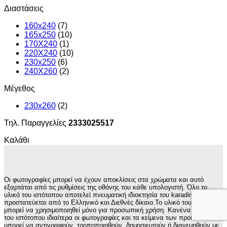
Διαστάσεις
160x240
(7)
165x250
(10)
170X240
(1)
220X240
(10)
230x250
(6)
240X260
(2)
Μέγεθος
230x260
(2)
Τηλ. Παραγγελίες
2333025517
Καλάθι
Οι φωτογραφίες μπορεί να έχουν αποκλίσεις στα χρώματα και αυτό
εξαρτάται από τις ρυθμίσεις της οθόνης του κάθε υπολογιστή. Όλο το
υλικό του ιστότοπου αποτελεί πνευματική ιδιοκτησία του karadimos.gr και
προστατεύεται από το Ελληνικό και Διεθνές δίκαιο.Το υλικό του ιστότοπου
μπορεί να χρησιμοποιηθεί μόνο για προσωπική χρήση. Κανένα στοιχείο
του ιστότοπου ιδιαίτερα οι φωτογραφίες και τα κείμενα των προιόντων δεν
μπορεί να αντιγραφούν, τροποποιηθούν, δημοσιευτούν ή διανεμηθούν με