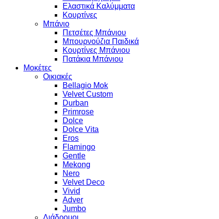
Ελαστικά Καλύμματα
Κουρτίνες
Μπάνιο
Πετσέτες Μπάνιου
Μπουρνούζια Παιδικά
Κουρτίνες Μπάνιου
Πατάκια Μπάνιου
Μοκέτες
Οικιακές
Bellagio Mok
Velvet Custom
Durban
Primrose
Dolce
Dolce Vita
Eros
Flamingo
Gentle
Mekong
Nero
Velvet Deco
Vivid
Adver
Jumbo
Διάδρομοι