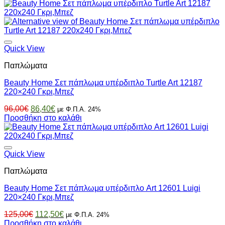
was:
τιμή
96,00€.
είναι:
86,40€.
Quick View
Παπλώματα
Beauty Home Σετ πάπλωμα υπέρδιπλο Turtle Art 12187
220×240 Γκρι,Μπεζ
Original
Η
96,00
€
86,40
€
με Φ.Π.Α. 24%
price
τρέχουσα
Προσθήκη στο καλάθι
was:
τιμή
96,00€.
είναι:
86,40€.
Quick View
Παπλώματα
Beauty Home Σετ πάπλωμα υπέρδιπλο Art 12601 Luigi
220×240 Γκρι,Μπεζ
Original
Η
125,00
€
112,50
€
με Φ.Π.Α. 24%
price
τρέχουσα
Προσθήκη στο καλάθι