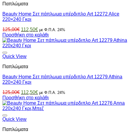
Παπλώματα
Beauty Home Σετ πάπλωμα υπέρδιπλο Art 12272 Alice
220×240 Γκρι
Original
Η
125,00
€
112,50
€
με Φ.Π.Α. 24%
price
τρέχουσα
Προσθήκη στο καλάθι
was:
τιμή
125,00€.
είναι:
112,50€.
Quick View
Παπλώματα
Beauty Home Σετ πάπλωμα υπέρδιπλο Art 12279 Athina
220×240 Γκρι
Original
Η
125,00
€
112,50
€
με Φ.Π.Α. 24%
price
τρέχουσα
Προσθήκη στο καλάθι
was:
τιμή
125,00€.
είναι:
112,50€.
Quick View
Παπλώματα