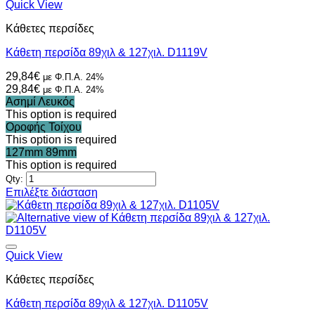
Quick View
Κάθετες περσίδες
Κάθετη περσίδα 89χιλ & 127χιλ. D1119V
29,84
€
με Φ.Π.Α. 24%
29,84
€
με Φ.Π.Α. 24%
Ασημί
Λευκός
This option is required
Οροφής
Τοίχου
This option is required
127mm
89mm
This option is required
Qty:
Αυτό
Επιλέξτε διάσταση
το
προϊόν
έχει
πολλαπλές
παραλλαγές.
Quick View
Οι
Κάθετες περσίδες
επιλογές
μπορούν
Κάθετη περσίδα 89χιλ & 127χιλ. D1105V
να