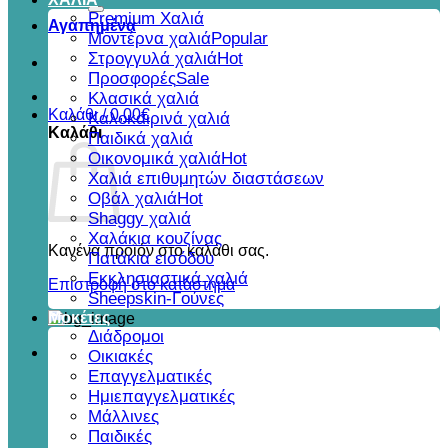
για:
Premium Χαλιά
Αγαπημένα
Μοντέρνα χαλιά
Στρογγυλά χαλιά
Προσφορές
Κλασικά χαλιά
Καλάθι /
0,00
€
Καλοκαιρινά χαλιά
Καλάθι
Παιδικά χαλιά
Οικονομικά χαλιά
Χαλιά επιθυμητών διαστάσεων
Οβάλ χαλιά
Shaggy χαλιά
Χαλάκια κουζίνας
Κανένα προϊόν στο καλάθι σας.
Πατάκια εισόδου
Εκκλησιαστικά χαλιά
Επιστροφή στο κατάστημα
Sheepskin-Γούνες
Μοκέτες
Διάδρομοι
Οικιακές
Επαγγελματικές
Ημιεπαγγελματικές
Μάλλινες
Παιδικές