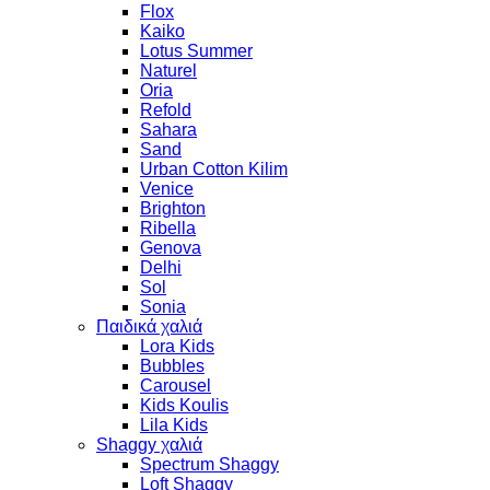
Flox
Kaiko
Lotus Summer
Naturel
Oria
Refold
Sahara
Sand
Urban Cotton Kilim
Venice
Brighton
Ribella
Genova
Delhi
Sol
Sonia
Παιδικά χαλιά
Lora Kids
Bubbles
Carousel
Kids Koulis
Lila Kids
Shaggy χαλιά
Spectrum Shaggy
Loft Shaggy