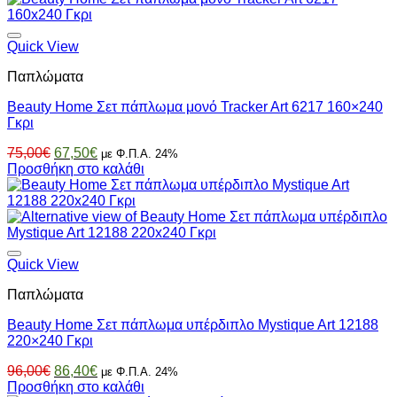
99,00€.
είναι:
89,10€.
Quick View
Παπλώματα
Beauty Home Σετ πάπλωμα μονό Tracker Art 6217 160×240
Γκρι
Original
Η
75,00
€
67,50
€
με Φ.Π.Α. 24%
price
τρέχουσα
Προσθήκη στο καλάθι
was:
τιμή
75,00€.
είναι:
67,50€.
Quick View
Παπλώματα
Beauty Home Σετ πάπλωμα υπέρδιπλο Mystique Art 12188
220×240 Γκρι
Original
Η
96,00
€
86,40
€
με Φ.Π.Α. 24%
price
τρέχουσα
Προσθήκη στο καλάθι