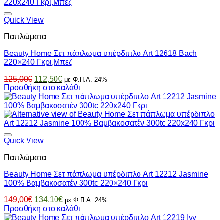
125,00€.
είναι:
112,50€.
Quick View
Παπλώματα
Beauty Home Σετ πάπλωμα υπέρδιπλο Art 12618 Bach
220×240 Γκρι,Μπεζ
Original
Η
125,00
€
112,50
€
με Φ.Π.Α. 24%
price
τρέχουσα
Προσθήκη στο καλάθι
was:
τιμή
125,00€.
είναι:
112,50€.
Quick View
Παπλώματα
Beauty Home Σετ πάπλωμα υπέρδιπλο Art 12212 Jasmine
100% Βαμβακοσατέν 300tc 220×240 Γκρι
Original
Η
149,00
€
134,10
€
με Φ.Π.Α. 24%
price
τρέχουσα
Προσθήκη στο καλάθι
was:
τιμή