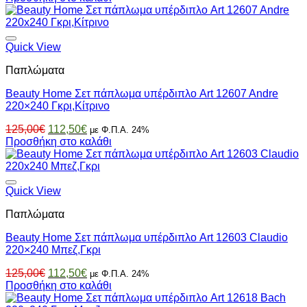
was:
τιμή
125,00€.
είναι:
112,50€.
Quick View
Παπλώματα
Beauty Home Σετ πάπλωμα υπέρδιπλο Art 12607 Andre
220×240 Γκρι,Κίτρινο
Original
Η
125,00
€
112,50
€
με Φ.Π.Α. 24%
price
τρέχουσα
Προσθήκη στο καλάθι
was:
τιμή
125,00€.
είναι:
112,50€.
Quick View
Παπλώματα
Beauty Home Σετ πάπλωμα υπέρδιπλο Art 12603 Claudio
220×240 Μπεζ,Γκρι
Original
Η
125,00
€
112,50
€
με Φ.Π.Α. 24%
price
τρέχουσα
Προσθήκη στο καλάθι
was:
τιμή