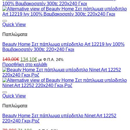
149,00€.
είναι:
134,10€.
Quick View
Παπλώματα
Beauty Home Σετ πάπλωμα υπέρδιπλο Art 12219 Ivy 100%
Βαμβακοσατέν 300tc 220×240 Γκρι
Original
Η
149,00
€
134,10
€
με Φ.Π.Α. 24%
price
τρέχουσα
Προσθήκη στο καλάθι
was:
τιμή
149,00€.
είναι:
134,10€.
Quick View
Παπλώματα
Beauty Home Σετ πάπλωμα υπέρδιπλο Ninet Art 12252
220×240 Γκρι,Ροζ