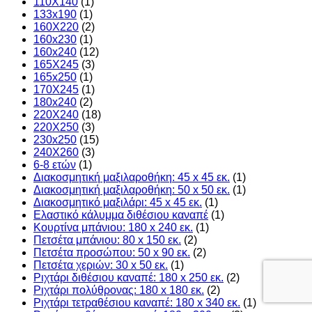
110X140
(1)
133x190
(1)
160X220
(2)
160x230
(1)
160x240
(12)
165X245
(3)
165x250
(1)
170X245
(1)
180x240
(2)
220X240
(18)
220X250
(3)
230x250
(15)
240X260
(3)
6-8 ετών
(1)
Διακοσμητική μαξιλαροθήκη: 45 x 45 εκ.
(1)
Διακοσμητική μαξιλαροθήκη: 50 x 50 εκ.
(1)
Διακοσμητικό μαξιλάρι: 45 x 45 εκ.
(1)
Ελαστικό κάλυμμα διθέσιου καναπέ
(1)
Κουρτίνα μπάνιου: 180 x 240 εκ.
(1)
Πετσέτα μπάνιου: 80 x 150 εκ.
(2)
Πετσέτα προσώπου: 50 x 90 εκ.
(2)
Πετσέτα χεριών: 30 x 50 εκ.
(1)
Ριχτάρι διθέσιου καναπέ: 180 x 250 εκ.
(2)
Ριχτάρι πολύθρονας: 180 x 180 εκ.
(2)
Ριχτάρι τετραθέσιου καναπέ: 180 x 340 εκ.
(1)