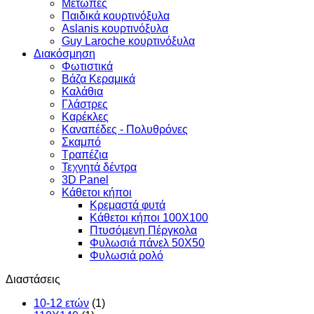
Μετώπες
Παιδικά κουρτινόξυλα
Aslanis κουρτινόξυλα
Guy Laroche κουρτινόξυλα
Διακόσμηση
Φωτιστικά
Βάζα Κεραμικά
Καλάθια
Γλάστρες
Καρέκλες
Καναπέδες - Πολυθρόνες
Σκαμπό
Τραπέζια
Τεχνητά δέντρα
3D Panel
Κάθετοι κήποι
Κρεμαστά φυτά
Κάθετοι κήποι 100Χ100
Πτυσόμενη Πέργκολα
Φυλωσιά πάνελ 50Χ50
Φυλωσιά ρολό
Διαστάσεις
10-12 ετών
(1)