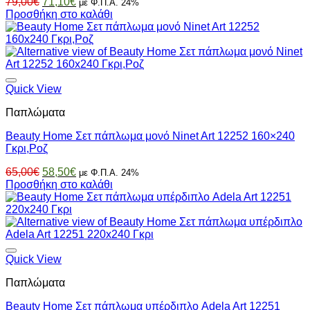
Original
Η
79,00
€
71,10
€
με Φ.Π.Α. 24%
price
τρέχουσα
Προσθήκη στο καλάθι
was:
τιμή
79,00€.
είναι:
71,10€.
Quick View
Παπλώματα
Beauty Home Σετ πάπλωμα μονό Ninet Art 12252 160×240
Γκρι,Ροζ
Original
Η
65,00
€
58,50
€
με Φ.Π.Α. 24%
price
τρέχουσα
Προσθήκη στο καλάθι
was:
τιμή
65,00€.
είναι:
58,50€.
Quick View
Παπλώματα
Beauty Home Σετ πάπλωμα υπέρδιπλο Adela Art 12251