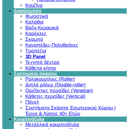
Κουζίνα
Διακόσμηση
Φωτιστικά
Καλάθια
Βάζα-Κεραμικά
Καρέκλες
Σκαμπό
Καναπέδες-Πολυθρόνες
Τραπέζια
3D Panel
Τεχνητά δέντρα
Κάθετοι κήποι
Συστηματα σκιασης
Ρολοκουρτίνες (Roller)
Διπλά ρόλερ (Double-roller)
Οριζόντιες περσίδες (Venetian)
Κάθετες περσίδες (Vertical)
Πάνελ
Συστήματα Σκίασης Εσωτερικού Χώρου |
Έργα & Λύσεις 40+ Ετών
Κουρτινόξυλα
Μεταλλικά κουρτινόξυλα