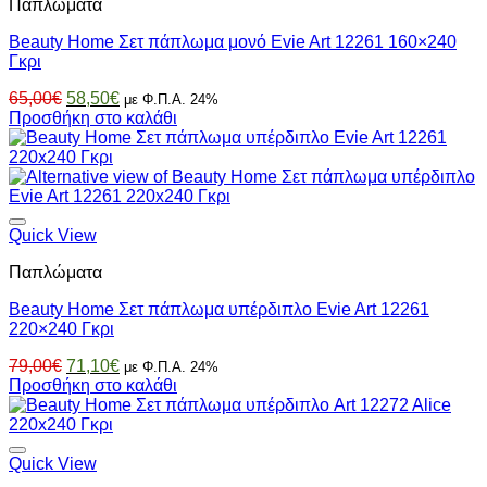
Παπλώματα
Beauty Home Σετ πάπλωμα μονό Evie Art 12261 160×240
Γκρι
Original
Η
65,00
€
58,50
€
με Φ.Π.Α. 24%
price
τρέχουσα
Προσθήκη στο καλάθι
was:
τιμή
65,00€.
είναι:
58,50€.
Quick View
Παπλώματα
Beauty Home Σετ πάπλωμα υπέρδιπλο Evie Art 12261
220×240 Γκρι
Original
Η
79,00
€
71,10
€
με Φ.Π.Α. 24%
price
τρέχουσα
Προσθήκη στο καλάθι
was:
τιμή
79,00€.
είναι:
71,10€.
Quick View