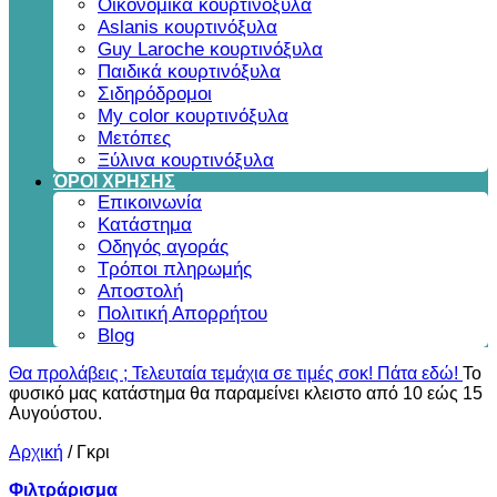
Οικονομικά κουρτινόξυλα
Aslanis κουρτινόξυλα
Guy Laroche κουρτινόξυλα
Παιδικά κουρτινόξυλα
Σιδηρόδρομοι
My color κουρτινόξυλα
Μετόπες
Ξύλινα κουρτινόξυλα
ΌΡΟΙ ΧΡΗΣΗΣ
Επικοινωνία
Κατάστημα
Οδηγός αγοράς
Τρόποι πληρωμής
Αποστολή
Πολιτική Απορρήτου
Blog
Θα προλάβεις ; Τελευταία τεμάχια σε τιμές σοκ! Πάτα εδώ!
Το
φυσικό μας κατάστημα θα παραμείνει κλειστο από 10 εώς 15
Αυγούστου.
Αρχική
/
Γκρι
Φιλτράρισμα