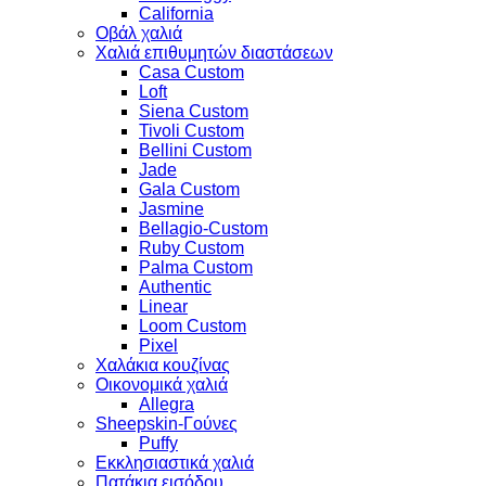
California
Οβάλ χαλιά
Χαλιά επιθυμητών διαστάσεων
Casa Custom
Loft
Siena Custom
Tivoli Custom
Bellini Custom
Jade
Gala Custom
Jasmine
Bellagio-Custom
Ruby Custom
Palma Custom
Authentic
Linear
Loom Custom
Pixel
Χαλάκια κουζίνας
Οικονομικά χαλιά
Allegra
Sheepskin-Γούνες
Puffy
Εκκλησιαστικά χαλιά
Πατάκια εισόδου