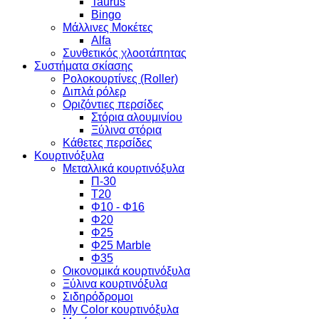
Taurus
Bingo
Μάλλινες Μοκέτες
Alfa
Συνθετικός χλοοτάπητας
Συστήματα σκίασης
Ρολοκουρτίνες (Roller)
Διπλά ρόλερ
Οριζόντιες περσίδες
Στόρια αλουμινίου
Ξύλινα στόρια
Κάθετες περσίδες
Κουρτινόξυλα
Μεταλλικά κουρτινόξυλα
Π-30
Τ20
Φ10 - Φ16
Φ20
Φ25
Φ25 Marble
Φ35
Οικονομικά κουρτινόξυλα
Ξύλινα κουρτινόξυλα
Σιδηρόδρομοι
My Color κουρτινόξυλα