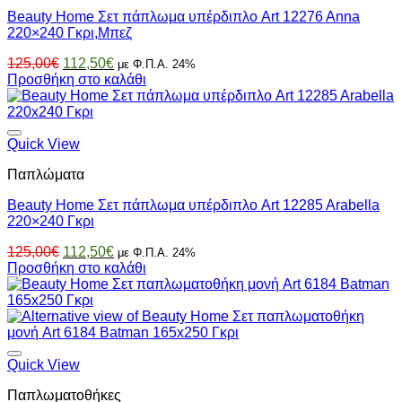
Beauty Home Σετ πάπλωμα υπέρδιπλο Art 12276 Anna
220×240 Γκρι,Μπεζ
Original
Η
125,00
€
112,50
€
με Φ.Π.Α. 24%
price
τρέχουσα
Προσθήκη στο καλάθι
was:
τιμή
125,00€.
είναι:
112,50€.
Quick View
Παπλώματα
Beauty Home Σετ πάπλωμα υπέρδιπλο Art 12285 Arabella
220×240 Γκρι
Original
Η
125,00
€
112,50
€
με Φ.Π.Α. 24%
price
τρέχουσα
Προσθήκη στο καλάθι
was:
τιμή
125,00€.
είναι:
112,50€.
Quick View
Παπλωματοθήκες