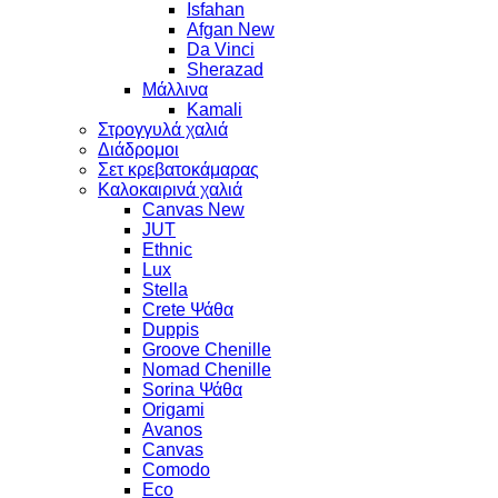
Isfahan
Afgan New
Da Vinci
Sherazad
Μάλλινα
Kamali
Στρογγυλά χαλιά
Διάδρομοι
Σετ κρεβατοκάμαρας
Καλοκαιρινά χαλιά
Canvas New
JUT
Ethnic
Lux
Stella
Crete Ψάθα
Duppis
Groove Chenille
Nomad Chenille
Sorina Ψάθα
Origami
Avanos
Canvas
Comodo
Eco