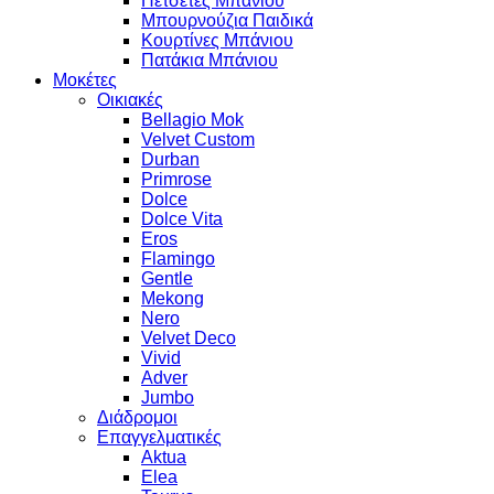
Πετσέτες Μπάνιου
Μπουρνούζια Παιδικά
Κουρτίνες Μπάνιου
Πατάκια Μπάνιου
Μοκέτες
Οικιακές
Bellagio Mok
Velvet Custom
Durban
Primrose
Dolce
Dolce Vita
Eros
Flamingo
Gentle
Mekong
Nero
Velvet Deco
Vivid
Adver
Jumbo
Διάδρομοι
Επαγγελματικές
Aktua
Elea