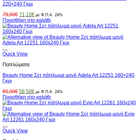
220×240 Γκρι
Original
Η
79,00
€
71,10
€
με Φ.Π.Α. 24%
price
τρέχουσα
Προσθήκη στο καλάθι
was:
τιμή
79,00€.
είναι:
71,10€.
Quick View
Παπλώματα
Beauty Home Σετ πάπλωμα μονό Adela Art 12251 160×240
Γκρι
Original
Η
65,00
€
58,50
€
με Φ.Π.Α. 24%
price
τρέχουσα
Προσθήκη στο καλάθι
was:
τιμή
65,00€.
είναι:
58,50€.
Quick View