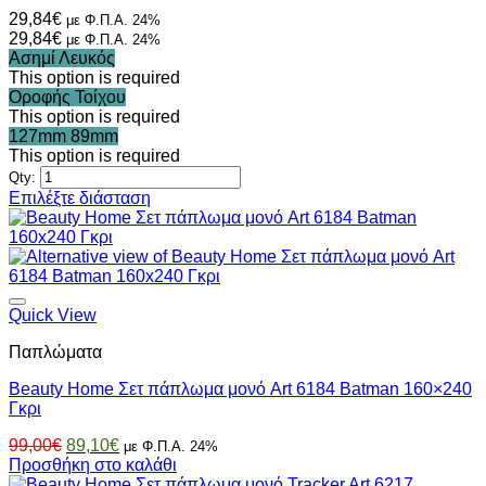
επιλεγούν
29,84
€
με Φ.Π.Α. 24%
στη
29,84
€
με Φ.Π.Α. 24%
σελίδα
Ασημί
Λευκός
του
This option is required
προϊόντος
Οροφής
Τοίχου
This option is required
127mm
89mm
This option is required
Qty:
Αυτό
Επιλέξτε διάσταση
το
προϊόν
έχει
πολλαπλές
παραλλαγές.
Οι
Quick View
επιλογές
Παπλώματα
μπορούν
να
Beauty Home Σετ πάπλωμα μονό Art 6184 Batman 160×240
επιλεγούν
Γκρι
στη
σελίδα
Original
Η
99,00
€
89,10
€
με Φ.Π.Α. 24%
του
price
τρέχουσα
Προσθήκη στο καλάθι
προϊόντος
was:
τιμή