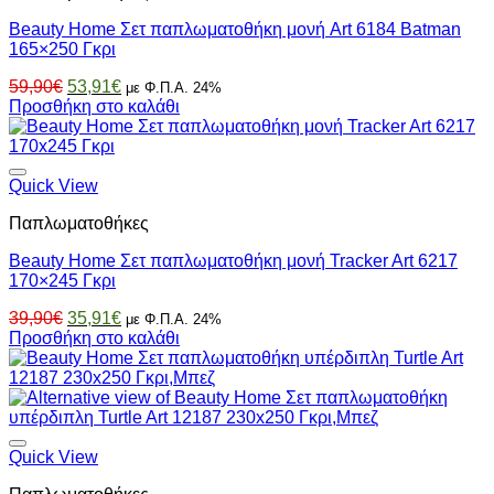
Beauty Home Σετ παπλωματοθήκη μονή Art 6184 Batman
165×250 Γκρι
Original
Η
59,90
€
53,91
€
με Φ.Π.Α. 24%
price
τρέχουσα
Προσθήκη στο καλάθι
was:
τιμή
59,90€.
είναι:
53,91€.
Quick View
Παπλωματοθήκες
Beauty Home Σετ παπλωματοθήκη μονή Tracker Art 6217
170×245 Γκρι
Original
Η
39,90
€
35,91
€
με Φ.Π.Α. 24%
price
τρέχουσα
Προσθήκη στο καλάθι
was:
τιμή
39,90€.
είναι:
35,91€.
Quick View