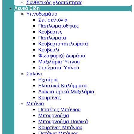
Συνθετικός χλοοτάπητας
Λευκά Είδη
Υπνοδωμάτιο
Σετ σεντόνια
Παπλωματοθήκες
Κουβέρτες
Παπλώματα
Κουβερτοπαπλώματα
Κουβερλί
Φωσφοριζέ Δωμάτιο
Μαξιλάρια Ύπνου
Στρώματα Ύπνου
Σαλόνι
Ριχτάρια
Ελαστικά Καλύμματα
Διακοσμητικά Μαξιλάρια
Κουρτίνες
Μπάνιο
Πετσέτες Μπάνιου
Μπουρνούζια
Μπουρνούζια Παιδικά
Κουρτίνες Μπάνιου
Πατάκια Μπάνιου