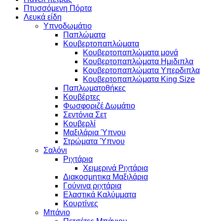
Πτυσσόμενη Πόρτα
Λευκά είδη
Υπνοδωμάτιο
Παπλώματα
Κουβερτοπαπλώματα
Κουβερτοπαπλώματα μονά
Κουβερτοπαπλώματα Ημιδιπλα
Κουβερτοπαπλώματα Υπερδιπλα
Κουβερτοπαπλώματα King Size
Παπλωματοθήκες
Κουβέρτες
Φωσφοριζέ Δωμάτιο
Σεντόνια Σετ
Κουβερλί
Μαξιλάρια Ύπνου
Στρώματα Ύπνου
Σαλόνι
Ριχτάρια
Χειμερινά Ριχτάρια
Διακοσμητικα Μαξιλάρια
Γούνινα ριχτάρια
Ελαστικά Καλύμματα
Κουρτίνες
Μπάνιο