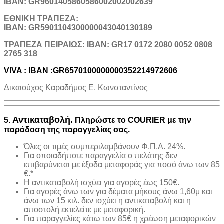
IBAN: GR9601405860586002002002639
ΕΘΝΙΚΗ ΤΡΑΠΕΖΑ:
IBAN: GR5901104300000043040130189
TΡΑΠΕΖΑ ΠΕΙΡΑΙΩΣ: IBAN: GR17 0172 2080 0052 0808
2765 318
VIVA : IBAN :GR6570100000000352214972606
Δικαιούχος Καραδήμος Ε. Κωνσταντίνος
Αντικαταβολή.
5.
Πληρώστε το COURIER με την
παράδοση της παραγγελίας σας.
Όλες οι τιμές συμπεριλαμβάνουν Φ.Π.Α. 24%.
Για οποιαδήποτε παραγγελία ο πελάτης δεν
επιβαρύνεται με έξοδα μεταφοράς για ποσό άνω των 85
€.*
H αντικαταβολή ισχύει για αγορές έως 150€.
Για αγορές άνω των για δέματα μήκους άνω 1,60μ και
άνω των 15 κιλ. δεν ισχύει η αντικαταβολή και η
αποστολή εκτελείτε με μεταφορική.
Για παραγγελίες κάτω των 85€ η χρέωση μεταφορικών