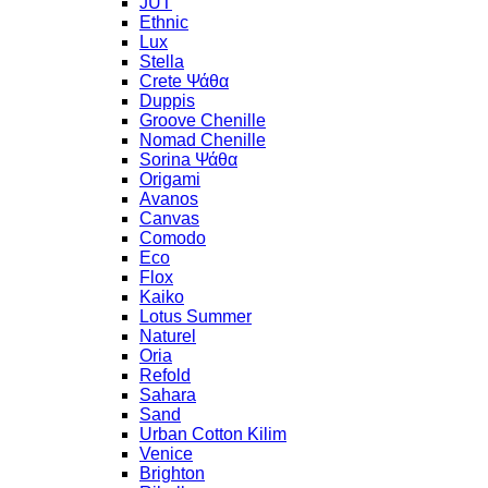
JUT
Ethnic
Lux
Stella
Crete Ψάθα
Duppis
Groove Chenille
Nomad Chenille
Sorina Ψάθα
Origami
Avanos
Canvas
Comodo
Eco
Flox
Kaiko
Lotus Summer
Naturel
Oria
Refold
Sahara
Sand
Urban Cotton Kilim
Venice
Brighton