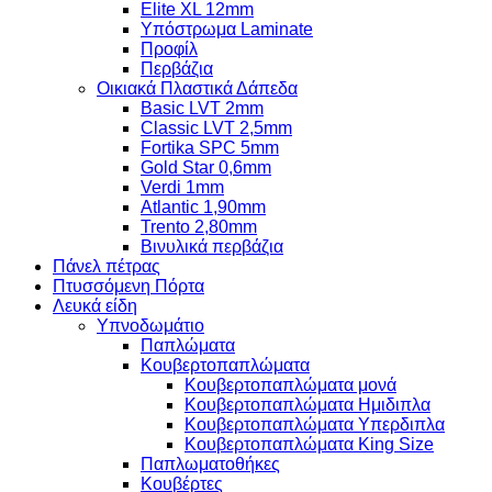
Elite XL 12mm
Υπόστρωμα Laminate
Προφίλ
Περβάζια
Οικιακά Πλαστικά Δάπεδα
Basic LVT 2mm
Classic LVT 2,5mm
Fortika SPC 5mm
Gold Star 0,6mm
Verdi 1mm
Atlantic 1,90mm
Trento 2,80mm
Βινυλικά περβάζια
Πάνελ πέτρας
Πτυσσόμενη Πόρτα
Λευκά είδη
Υπνοδωμάτιο
Παπλώματα
Κουβερτοπαπλώματα
Κουβερτοπαπλώματα μονά
Κουβερτοπαπλώματα Ημιδιπλα
Κουβερτοπαπλώματα Υπερδιπλα
Κουβερτοπαπλώματα King Size
Παπλωματοθήκες
Κουβέρτες