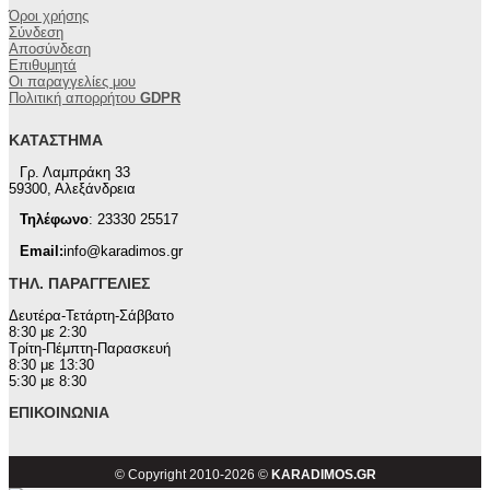
Όροι χρήσης
Σύνδεση
Αποσύνδεση
Επιθυμητά
Οι παραγγελίες μου
Πολιτική απορρήτου
GDPR
ΚΑΤΆΣΤΗΜΑ
Γρ. Λαμπράκη 33
59300, Αλεξάνδρεια
Τηλέφωνο
: 23330 25517
Email:
info@karadimos.gr
ΤΗΛ. ΠΑΡΑΓΓΕΛΊΕΣ
Δευτέρα-Τετάρτη-Σάββατο
8:30 με 2:30
Τρίτη-Πέμπτη-Παρασκευή
8:30 με 13:30
5:30 με 8:30
ΕΠΙΚΟΙΝΩΝΊΑ
© Copyright 2010-2026 ©
KARADIMOS.GR