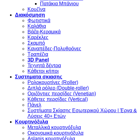
Πατάκια Μπάνιου
Κουζίνα
Διακόσμηση
Φωτιστικά
Καλάθια
Βάζα-Κεραμικά
Καρέκλες
Σκαμπό
Καναπέδες-Πολυθρόνες
Τραπέζια
3D Panel
Τεχνητά δέντρα
Κάθετοι κήποι
Συστηματα σκιασης
Ρολοκουρτίνες (Roller)
Διπλά ρόλερ (Double-roller)
Οριζόντιες περσίδες (Venetian)
Κάθετες περσίδες (Vertical)
Πάνελ
Συστήματα Σκίασης Εσωτερικού Χώρου | Έργα &
Λύσεις 40+ Ετών
Κουρτινόξυλα
Μεταλλικά κουρτινόξυλα
Οικονομικά κουρτινόξυλα
Aslanis κουρτινόξυλα