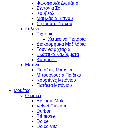
Φωσφοριζέ Δωμάτιο
Σεντόνια Σετ
Κουβερλί
Μαξιλάρια Ύπνου
Στρώματα Ύπνου
Σαλόνι
Ριχτάρια
Χειμερινά Ριχτάρια
Διακοσμητικα Μαξιλάρια
Γούνινα ριχτάρια
Ελαστικά Καλύμματα
Κουρτίνες
Μπάνιο
Πετσέτες Μπάνιου
Μπουρνούζια Παιδικά
Κουρτίνες Μπάνιου
Πατάκια Μπάνιου
Μοκέτες
Οικιακές
Bellagio Mok
Velvet Custom
Durban
Primrose
Dolce
Dolce Vita