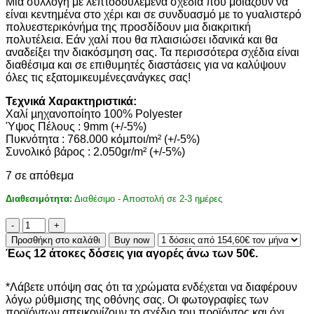
Μια συλλογή με λεπτοδουλεμένα σχέδια που μοιάζουν να
είναι κεντημένα στο χέρι και σε συνδυασμό με το γυαλιστερό
πολυεστερικόνήμα της προσδίδουν μια διακριτική
πολυτέλεια. Εάν χαλί που θα πλαισιώσει ιδανικά και θα
αναδείξει την διακόσμηση σας. Τα περισσότερα σχέδια είναι
διαθέσιμα και σε επιθυμητές διαστάσεις για να καλύψουν
όλες τις εξατομικευμένεςανάγκες σας!
Τεχνικά Χαρακτηριστικά:
Χαλί µηχανοποίητο 100% Polyester
Ύψος Πέλους : 9mm (+/-5%)
Πυκνότητα : 768.000 κόµποι/m² (+/-5%)
Συνολικό βάρος : 2.050gr/m² (+/-5%)
7 σε απόθεμα
Διαθεσιμότητα:
Διαθέσιμο - Αποστολή σε 2-3 ημέρες
ΧΑΛΙ
BELLAGIO
Προσθήκη στο καλάθι
Buy now
7912
Έως 12 άτοκες δόσεις για αγορές άνω των 50€.
-
160X230
ποσότητα
*Λάβετε υπόψη σας ότι τα χρώματα ενδέχεται να διαφέρουν
λόγω ρύθμισης της οθόνης σας. Οι φωτογραφίες των
προϊόντων απεικονίζουν το σχέδιο του προϊόντος και όχι