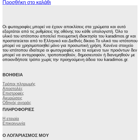
Προσθήκη στο καλάθι
Οι φωτογραφίες μπορεί να έχουν αποκλίσεις στα χρώματα και αυτό
εξαρτάται από τις ρυθμίσεις της οθόνης του κάθε υπολογιστή. Όλο το
υλικό του ιστότοπου αποτελεί πνευματική ιδιοκτησία του karadimos.gr και
προστατεύεται από το Ελληνικό και Διεθνές δίκαιο.Το υλικό του ιστότοπου
μπορεί να χρησιμοποιηθεί μόνο για προσωπική χρήση. Κανένα στοιχείο
του ιστότοπου ιδιαίτερα οι φωτογραφίες και τα κείμενα των προιόντων δεν
μπορεί να αντιγραφούν, τροποποιηθούν, δημοσιευτούν ή διανεμηθούν με
οποιονδήποτε τρόπο χωρίς την προηγούμενη άδεια του karadimos.gr.
ΒΟΉΘΕΙΑ
Τρόποι πληρωμής
Αποστολές
Επιστροφές
Ακυρώσεις
Οδηγός αγοράς
ΠΛΗΡΟΦΟΡΊΕΣ
Η εταιρία
Επικοινωνία
Ο ΛΟΓΑΡΙΑΣΜΌΣ ΜΟΥ