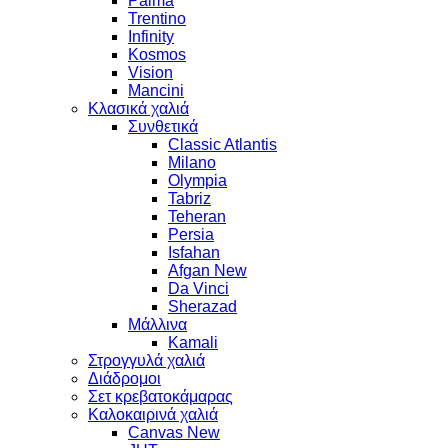
Palma
Trentino
Infinity
Kosmos
Vision
Mancini
Κλασικά χαλιά
Συνθετικά
Classic Atlantis
Milano
Olympia
Tabriz
Teheran
Persia
Isfahan
Afgan New
Da Vinci
Sherazad
Μάλλινα
Kamali
Στρογγυλά χαλιά
Διάδρομοι
Σετ κρεβατοκάμαρας
Καλοκαιρινά χαλιά
Canvas New