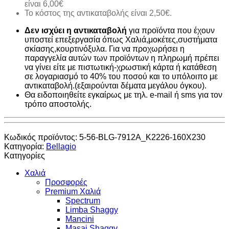
είναι 6,00€
Το κόστος της αντικαταβολής είναι 2,50€.
Δεν ισχύει η αντικαταβολή
για προϊόντα που έχουν
υποστεί επεξεργασία όπως Χαλιά,μοκέτες,συστήματα
σκίασης,κουρτινόξυλα. Για να προχωρήσει η
παραγγελία αυτών των προϊόντων η πληρωμή πρέπει
να γίνει είτε με πιστωτική-χρωστική κάρτα ή κατάθεση
σε λογαριασμό το 40% του ποσού και το υπόλοιπο με
αντικαταβολή.(εξαιρούνται δέματα μεγάλου όγκου).
Θα ειδοποιηθείτε εγκαίρως με τηλ. e-mail ή sms για τον
τρόπο αποστολής.
Κωδικός προϊόντος:
5-56-BLG-7912A_K2226-160X230
Κατηγορία:
Bellagio
Κατηγορίες
Χαλιά
Προσφορές
Premium Χαλιά
Spectrum
Limba Shaggy
Mancini
Masai Shaggy