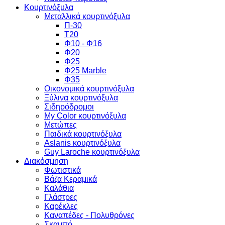
Κουρτινόξυλα
Μεταλλικά κουρτινόξυλα
Π-30
Τ20
Φ10 - Φ16
Φ20
Φ25
Φ25 Marble
Φ35
Οικονομικά κουρτινόξυλα
Ξύλινα κουρτινόξυλα
Σιδηρόδρομοι
My Color κουρτινόξυλα
Μετώπες
Παιδικά κουρτινόξυλα
Aslanis κουρτινόξυλα
Guy Laroche κουρτινόξυλα
Διακόσμηση
Φωτιστικά
Βάζα Κεραμικά
Καλάθια
Γλάστρες
Καρέκλες
Καναπέδες - Πολυθρόνες
Σκαμπό