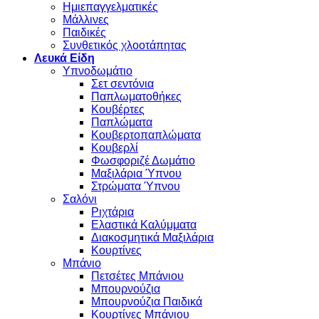
Ημιεπαγγελματικές
Μάλλινες
Παιδικές
Συνθετικός χλοοτάπητας
Λευκά Είδη
Υπνοδωμάτιο
Σετ σεντόνια
Παπλωματοθήκες
Κουβέρτες
Παπλώματα
Κουβερτοπαπλώματα
Κουβερλί
Φωσφοριζέ Δωμάτιο
Μαξιλάρια Ύπνου
Στρώματα Ύπνου
Σαλόνι
Ριχτάρια
Ελαστικά Καλύμματα
Διακοσμητικά Μαξιλάρια
Κουρτίνες
Μπάνιο
Πετσέτες Μπάνιου
Μπουρνούζια
Μπουρνούζια Παιδικά
Κουρτίνες Μπάνιου