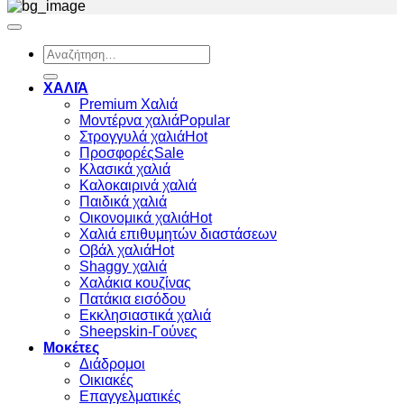
Αναζήτηση
για:
ΧΑΛΙΆ
Premium Χαλιά
Μοντέρνα χαλιά
Στρογγυλά χαλιά
Προσφορές
Κλασικά χαλιά
Καλοκαιρινά χαλιά
Παιδικά χαλιά
Οικονομικά χαλιά
Χαλιά επιθυμητών διαστάσεων
Οβάλ χαλιά
Shaggy χαλιά
Χαλάκια κουζίνας
Πατάκια εισόδου
Εκκλησιαστικά χαλιά
Sheepskin-Γούνες
Μοκέτες
Διάδρομοι
Οικιακές
Επαγγελματικές