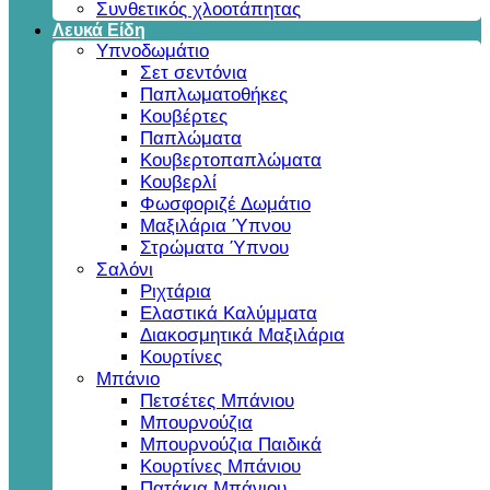
Συνθετικός χλοοτάπητας
Λευκά Είδη
Υπνοδωμάτιο
Σετ σεντόνια
Παπλωματοθήκες
Κουβέρτες
Παπλώματα
Κουβερτοπαπλώματα
Κουβερλί
Φωσφοριζέ Δωμάτιο
Μαξιλάρια Ύπνου
Στρώματα Ύπνου
Σαλόνι
Ριχτάρια
Ελαστικά Καλύμματα
Διακοσμητικά Μαξιλάρια
Κουρτίνες
Μπάνιο
Πετσέτες Μπάνιου
Μπουρνούζια
Μπουρνούζια Παιδικά
Κουρτίνες Μπάνιου
Πατάκια Μπάνιου