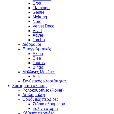
Eros
Flamingo
Gentle
Mekong
Nero
Velvet Deco
Vivid
Adver
Jumbo
Διάδρομοι
Επαγγελματικές
Aktua
Elea
Taurus
Bingo
Μάλλινες Μοκέτες
Alfa
Συνθετικός χλοοτάπητας
Συστήματα σκίασης
Ρολοκουρτίνες (Roller)
Διπλά ρόλερ
Οριζόντιες περσίδες
Στόρια αλουμινίου
Ξύλινα στόρια
Κάθετες περσίδες