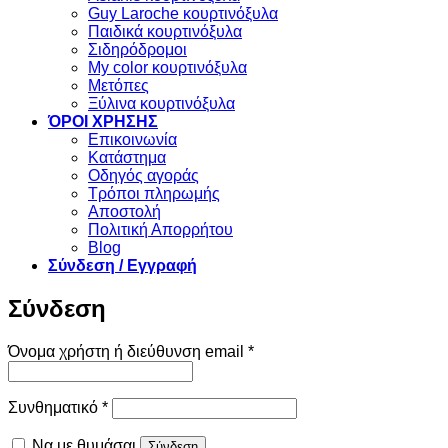
Guy Laroche κουρτινόξυλα
Παιδικά κουρτινόξυλα
Σιδηρόδρομοι
My color κουρτινόξυλα
Μετόπες
Ξύλινα κουρτινόξυλα
ΌΡΟΙ ΧΡΗΣΗΣ
Επικοινωνία
Κατάστημα
Οδηγός αγοράς
Τρόποι πληρωμής
Αποστολή
Πολιτική Απορρήτου
Blog
Σύνδεση / Εγγραφή
Σύνδεση
Απαιτείται
Όνομα χρήστη ή διεύθυνση email
*
Απαιτείται
Συνθηματικό
*
Να με θυμάσαι
Σύνδεση