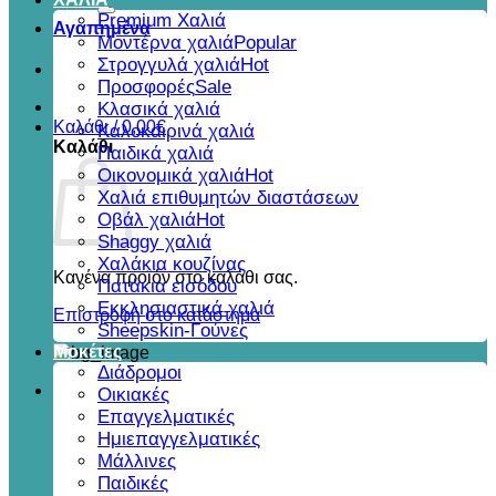
για:
Premium Χαλιά
Αγαπημένα
Μοντέρνα χαλιά
Στρογγυλά χαλιά
Προσφορές
Κλασικά χαλιά
Καλάθι /
0,00
€
Καλοκαιρινά χαλιά
Καλάθι
Παιδικά χαλιά
Οικονομικά χαλιά
Χαλιά επιθυμητών διαστάσεων
Οβάλ χαλιά
Shaggy χαλιά
Χαλάκια κουζίνας
Κανένα προϊόν στο καλάθι σας.
Πατάκια εισόδου
Εκκλησιαστικά χαλιά
Επιστροφή στο κατάστημα
Sheepskin-Γούνες
Μοκέτες
Διάδρομοι
Οικιακές
Επαγγελματικές
Ημιεπαγγελματικές
Μάλλινες
Παιδικές