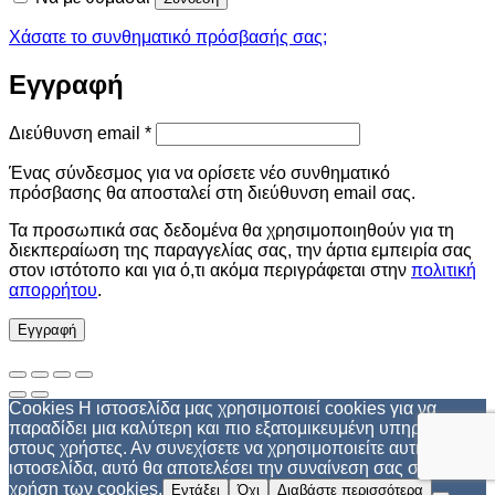
Χάσατε το συνθηματικό πρόσβασής σας;
Εγγραφή
Απαιτείται
Διεύθυνση email
*
Ένας σύνδεσμος για να ορίσετε νέο συνθηματικό
πρόσβασης θα αποσταλεί στη διεύθυνση email σας.
Τα προσωπικά σας δεδομένα θα χρησιμοποιηθούν για τη
διεκπεραίωση της παραγγελίας σας, την άρτια εμπειρία σας
στον ιστότοπο και για ό,τι ακόμα περιγράφεται στην
πολιτική
απορρήτου
.
Εγγραφή
Cookies Η ιστοσελίδα μας χρησιμοποιεί cookies για να
παραδίδει μια καλύτερη και πιο εξατομικευμένη υπηρεσία
στους χρήστες. Αν συνεχίσετε να χρησιμοποιείτε αυτή την
ιστοσελίδα, αυτό θα αποτελέσει την συναίνεση σας στη
χρήση των cookies.
Εντάξει
Όχι
Διαβάστε περισσότερα