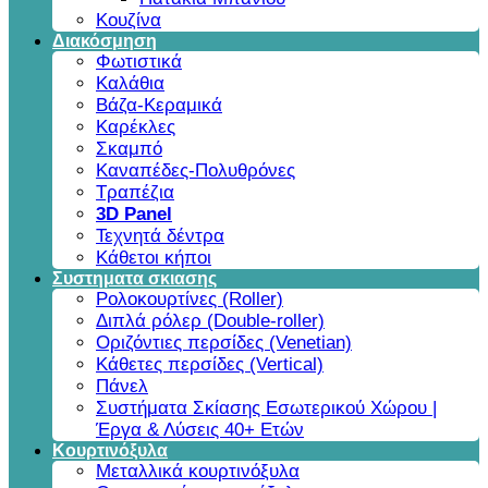
Κουζίνα
Διακόσμηση
Φωτιστικά
Καλάθια
Βάζα-Κεραμικά
Καρέκλες
Σκαμπό
Καναπέδες-Πολυθρόνες
Τραπέζια
3D Panel
Τεχνητά δέντρα
Κάθετοι κήποι
Συστηματα σκιασης
Ρολοκουρτίνες (Roller)
Διπλά ρόλερ (Double-roller)
Οριζόντιες περσίδες (Venetian)
Κάθετες περσίδες (Vertical)
Πάνελ
Συστήματα Σκίασης Εσωτερικού Χώρου |
Έργα & Λύσεις 40+ Ετών
Κουρτινόξυλα
Μεταλλικά κουρτινόξυλα