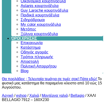
Οικονομικά κουρτινόξυλα
Aslanis κουρτινόξυλα
Guy Laroche κουρτινόξυλα
Παιδικά κουρτινόξυλα
Σιδηρόδρομοι
My color κουρτινόξυλα
Μετόπες
Ξύλινα κουρτινόξυλα
ΌΡΟΙ ΧΡΗΣΗΣ
Επικοινωνία
Κατάστημα
Οδηγός αγοράς
Τρόποι πληρωμής
Αποστολή
Πολιτική Απορρήτου
Blog
Θα προλάβεις ; Τελευταία τεμάχια σε τιμές σοκ! Πάτα εδώ!
Το
φυσικό μας κατάστημα θα παραμείνει κλειστο από 10 εώς 15
Αυγούστου.
Αρχική
/
eshop
/
Χαλιά
/
Μοντέρνα χαλιά
/
Bellagio
/
ΧΑΛΙ
BELLAGIO 7912 – 160X230