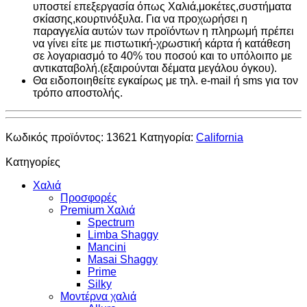
υποστεί επεξεργασία όπως Χαλιά,μοκέτες,συστήματα
σκίασης,κουρτινόξυλα. Για να προχωρήσει η
παραγγελία αυτών των προϊόντων η πληρωμή πρέπει
να γίνει είτε με πιστωτική-χρωστική κάρτα ή κατάθεση
σε λογαριασμό το 40% του ποσού και το υπόλοιπο με
αντικαταβολή.(εξαιρούνται δέματα μεγάλου όγκου).
Θα ειδοποιηθείτε εγκαίρως με τηλ. e-mail ή sms για τον
τρόπο αποστολής.
Κωδικός προϊόντος:
13621
Κατηγορία:
California
Κατηγορίες
Χαλιά
Προσφορές
Premium Χαλιά
Spectrum
Limba Shaggy
Mancini
Masai Shaggy
Prime
Silky
Μοντέρνα χαλιά