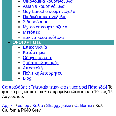
Οικονομικά κουρτινόξυλα
Aslanis κουρτινόξυλα
Guy Laroche κουρτινόξυλα
Παιδικά κουρτινόξυλα
Σιδηρόδρομοι
My color κουρτινόξυλα
Μετόπες
Ξύλινα κουρτινόξυλα
ΌΡΟΙ ΧΡΗΣΗΣ
Επικοινωνία
Κατάστημα
Οδηγός αγοράς
Τρόποι πληρωμής
Αποστολή
Πολιτική Απορρήτου
Blog
Θα προλάβεις ; Τελευταία τεμάχια σε τιμές σοκ! Πάτα εδώ!
Το
φυσικό μας κατάστημα θα παραμείνει κλειστο από 10 εώς 15
Αυγούστου.
Αρχική
/
eshop
/
Χαλιά
/
Shaggy χαλιά
/
California
/
Χαλί
California P640 Grey