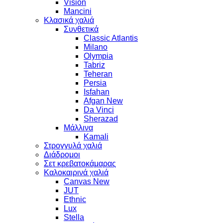
Vision
Mancini
Κλασικά χαλιά
Συνθετικά
Classic Atlantis
Milano
Olympia
Tabriz
Teheran
Persia
Isfahan
Afgan New
Da Vinci
Sherazad
Μάλλινα
Kamali
Στρογγυλά χαλιά
Διάδρομοι
Σετ κρεβατοκάμαρας
Καλοκαιρινά χαλιά
Canvas New
JUT
Ethnic
Lux
Stella