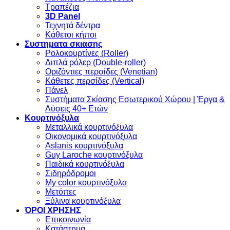
Τραπέζια
3D Panel
Τεχνητά δέντρα
Κάθετοι κήποι
Συστηματα σκιασης
Ρολοκουρτίνες (Roller)
Διπλά ρόλερ (Double-roller)
Οριζόντιες περσίδες (Venetian)
Κάθετες περσίδες (Vertical)
Πάνελ
Συστήματα Σκίασης Εσωτερικού Χώρου | Έργα &
Λύσεις 40+ Ετών
Κουρτινόξυλα
Μεταλλικά κουρτινόξυλα
Οικονομικά κουρτινόξυλα
Aslanis κουρτινόξυλα
Guy Laroche κουρτινόξυλα
Παιδικά κουρτινόξυλα
Σιδηρόδρομοι
My color κουρτινόξυλα
Μετόπες
Ξύλινα κουρτινόξυλα
ΌΡΟΙ ΧΡΗΣΗΣ
Επικοινωνία
Κατάστημα