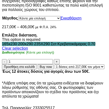
σύγχρονες προδιαγραφές καθώς επίσης φέρουν και την
πιστοποίηση ISO 9001 καθιστώντας τα πολύ καλή επιλογή
για πολλούς χώρους του σπιτιού.
Μέγεθος
Εκκαθάριση
Price
217,00
€
–
406,00
€
με Φ.Π.Α. 24%
range:
Επιλέξτε διάσταση.
217,00€
This option is required
through
165x230
200x290
235X290
Σετ Κρεβατοκάμαρας 0.70
406,00€
Clear selection
Διαθεσιμότητα:
(Κάντε μια επιλογή)
Χαλί
California
Προσθήκη στο καλάθι
Buy now
P640
Έως 12 άτοκες δόσεις για αγορές άνω των 50€.
Grey
ποσότητα
*Λάβετε υπόψη σας ότι τα χρώματα ενδέχεται να διαφέρουν
λόγω ρύθμισης της οθόνης σας. Οι φωτογραφίες των
προϊόντων απεικονίζουν το σχέδιο του προϊόντος και όχι
απόλυτα τα χρώματα!
Τηλ. Παραγγελίες 2333025517