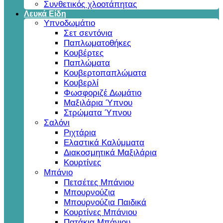
Συνθετικός χλοοτάπητας
Λευκά Είδη
Υπνοδωμάτιο
Σετ σεντόνια
Παπλωματοθήκες
Κουβέρτες
Παπλώματα
Κουβερτοπαπλώματα
Κουβερλί
Φωσφοριζέ Δωμάτιο
Μαξιλάρια Ύπνου
Στρώματα Ύπνου
Σαλόνι
Ριχτάρια
Ελαστικά Καλύμματα
Διακοσμητικά Μαξιλάρια
Κουρτίνες
Μπάνιο
Πετσέτες Μπάνιου
Μπουρνούζια
Μπουρνούζια Παιδικά
Κουρτίνες Μπάνιου
Πατάκια Μπάνιου