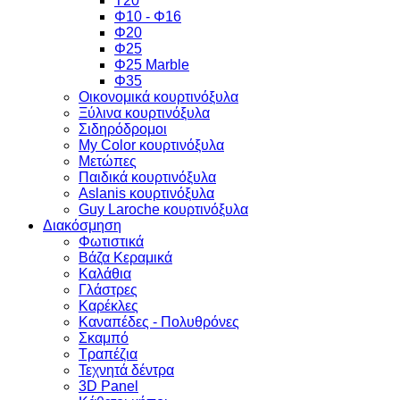
Τ20
Φ10 - Φ16
Φ20
Φ25
Φ25 Marble
Φ35
Οικονομικά κουρτινόξυλα
Ξύλινα κουρτινόξυλα
Σιδηρόδρομοι
My Color κουρτινόξυλα
Μετώπες
Παιδικά κουρτινόξυλα
Aslanis κουρτινόξυλα
Guy Laroche κουρτινόξυλα
Διακόσμηση
Φωτιστικά
Βάζα Κεραμικά
Καλάθια
Γλάστρες
Καρέκλες
Καναπέδες - Πολυθρόνες
Σκαμπό
Τραπέζια
Τεχνητά δέντρα
3D Panel