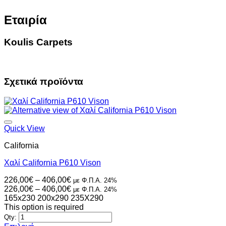
Εταιρία
Koulis Carpets
Σχετικά προϊόντα
Quick View
California
Χαλί California P610 Vison
Price
226,00
€
–
406,00
€
με Φ.Π.Α. 24%
range:
Price
226,00
€
–
406,00
€
με Φ.Π.Α. 24%
226,00€
range:
165x230
200x290
235X290
through
226,00€
This option is required
406,00€
through
Qty:
406,00€