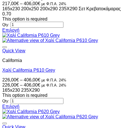
range:
Price
217,00
€
–
406,00
€
με Φ.Π.Α. 24%
επιλεγούν
217,00€
range:
165x230
200x250
200x290
235X290
Σετ Κρεβατοκάμαρας
στη
through
217,00€
0.70
σελίδα
406,00€
through
This option is required
του
406,00€
Qty:
προϊόντος
Επιλογή
Αυτό
το
προϊόν
έχει
Quick View
πολλαπλές
California
παραλλαγές.
Οι
Χαλί California P610 Grey
επιλογές
μπορούν
Price
226,00
€
–
406,00
€
με Φ.Π.Α. 24%
να
range:
Price
226,00
€
–
406,00
€
με Φ.Π.Α. 24%
επιλεγούν
226,00€
range:
165x230
235X290
στη
through
226,00€
This option is required
σελίδα
406,00€
through
Qty:
του
406,00€
Επιλογή
προϊόντος
Αυτό
το
προϊόν
έχει
Quick View