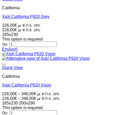
πολλαπλές
California
παραλλαγές.
Οι
Χαλί California P620 Grey
επιλογές
μπορούν
226,00
€
με Φ.Π.Α. 24%
να
226,00
€
με Φ.Π.Α. 24%
επιλεγούν
165x230
στη
This option is required
σελίδα
Qty:
του
Επιλογή
προϊόντος
Αυτό
το
προϊόν
έχει
Quick View
πολλαπλές
California
παραλλαγές.
Οι
Χαλί California P620 Vison
επιλογές
μπορούν
Price
226,00
€
–
346,00
€
με Φ.Π.Α. 24%
να
range:
Price
226,00
€
–
346,00
€
με Φ.Π.Α. 24%
επιλεγούν
226,00€
range:
165x230
200x290
στη
through
226,00€
This option is required
σελίδα
346,00€
through
Qty:
του