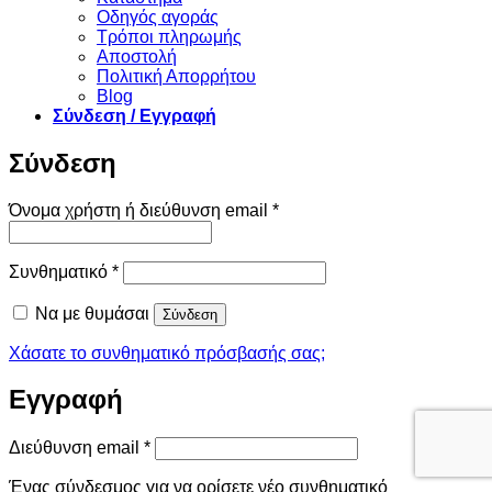
Οδηγός αγοράς
Τρόποι πληρωμής
Αποστολή
Πολιτική Απορρήτου
Blog
Σύνδεση / Εγγραφή
Σύνδεση
Απαιτείται
Όνομα χρήστη ή διεύθυνση email
*
Απαιτείται
Συνθηματικό
*
Να με θυμάσαι
Σύνδεση
Χάσατε το συνθηματικό πρόσβασής σας;
Εγγραφή
Απαιτείται
Διεύθυνση email
*
Ένας σύνδεσμος για να ορίσετε νέο συνθηματικό