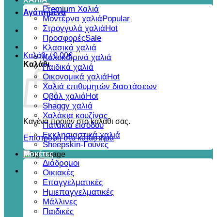
για:
Premium Χαλιά
Αγαπημένα
Μοντέρνα χαλιά
Στρογγυλά χαλιά
Προσφορές
Κλασικά χαλιά
Καλάθι /
0,00
€
Καλοκαιρινά χαλιά
Καλάθι
Παιδικά χαλιά
Οικονομικά χαλιά
Χαλιά επιθυμητών διαστάσεων
Οβάλ χαλιά
Shaggy χαλιά
Χαλάκια κουζίνας
Κανένα προϊόν στο καλάθι σας.
Πατάκια εισόδου
Εκκλησιαστικά χαλιά
Επιστροφή στο κατάστημα
Sheepskin-Γούνες
Μοκέτες
Διάδρομοι
Οικιακές
Επαγγελματικές
Ημιεπαγγελματικές
Μάλλινες
Παιδικές