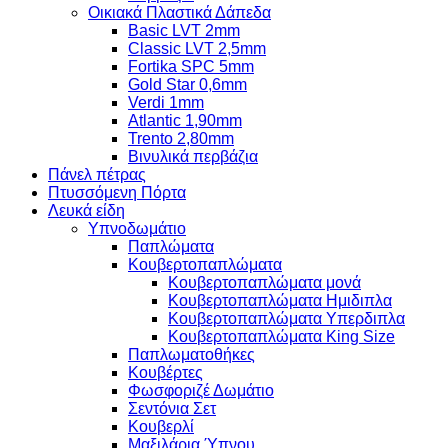
Οικιακά Πλαστικά Δάπεδα
Basic LVT 2mm
Classic LVT 2,5mm
Fortika SPC 5mm
Gold Star 0,6mm
Verdi 1mm
Atlantic 1,90mm
Trento 2,80mm
Βινυλικά περβάζια
Πάνελ πέτρας
Πτυσσόμενη Πόρτα
Λευκά είδη
Υπνοδωμάτιο
Παπλώματα
Κουβερτοπαπλώματα
Κουβερτοπαπλώματα μονά
Κουβερτοπαπλώματα Ημιδιπλα
Κουβερτοπαπλώματα Υπερδιπλα
Κουβερτοπαπλώματα King Size
Παπλωματοθήκες
Κουβέρτες
Φωσφοριζέ Δωμάτιο
Σεντόνια Σετ
Κουβερλί
Μαξιλάρια Ύπνου