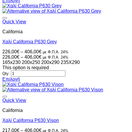
Επιλογή
Αυτό
το
προϊόν
έχει
Quick View
πολλαπλές
California
παραλλαγές.
Οι
Χαλί California P630 Grey
επιλογές
μπορούν
Price
226,00
€
–
406,00
€
με Φ.Π.Α. 24%
να
range:
Price
226,00
€
–
406,00
€
με Φ.Π.Α. 24%
επιλεγούν
226,00€
range:
165x230
200x250
200x290
235X290
στη
through
226,00€
This option is required
σελίδα
406,00€
through
Qty:
του
406,00€
Επιλογή
προϊόντος
Αυτό
το
προϊόν
έχει
Quick View
πολλαπλές
California
παραλλαγές.
Οι
Χαλί California P630 Vison
επιλογές
μπορούν
Price
217,00
€
–
406,00
€
με Φ.Π.Α. 24%
να