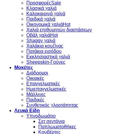
Προσφορές
Κλασικά χαλιά
Καλοκαιρινά χαλιά
Παιδικά χαλιά
Οικονομικά χαλιά
Χαλιά επιθυμητών διαστάσεων
Οβάλ χαλιά
Shaggy χαλιά
Χαλάκια κουζίνας
Πατάκια εισόδου
Εκκλησιαστικά χαλιά
Sheepskin-Γούνες
Μοκέτες
Διάδρομοι
Οικιακές
Επαγγελματικές
Ημιεπαγγελματικές
Μάλλινες
Παιδικές
Συνθετικός χλοοτάπητας
Λευκά Είδη
Υπνοδωμάτιο
Σετ σεντόνια
Παπλωματοθήκες
Κουβέρτες