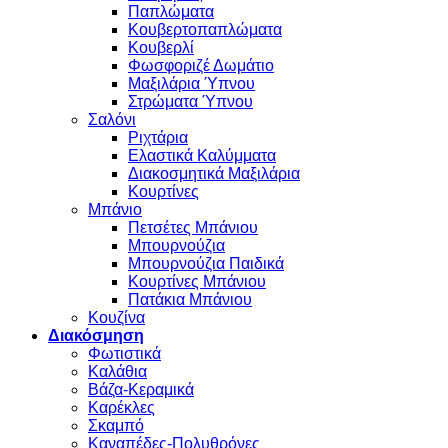
Παπλώματα
Κουβερτοπαπλώματα
Κουβερλί
Φωσφοριζέ Δωμάτιο
Μαξιλάρια Ύπνου
Στρώματα Ύπνου
Σαλόνι
Ριχτάρια
Ελαστικά Καλύμματα
Διακοσμητικά Μαξιλάρια
Κουρτίνες
Μπάνιο
Πετσέτες Μπάνιου
Μπουρνούζια
Μπουρνούζια Παιδικά
Κουρτίνες Μπάνιου
Πατάκια Μπάνιου
Κουζίνα
Διακόσμηση
Φωτιστικά
Καλάθια
Βάζα-Κεραμικά
Καρέκλες
Σκαμπό
Καναπέδες-Πολυθρόνες