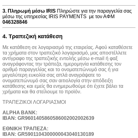
3. Πληρωμή μέσω IRIS
Πληρώστε για την παραγγελία σας
μέσω της υπηρεσίας IRIS PAYMENTS με τον ΑΦΜ
046328846
4. Τραπεζική κατάθεση
Με κατάθεση σε λογαριασμό της εταιρείας. Αφού καταθέσετε
τα χρήματα στον τραπεζικό λογαριασμό, μας αποστέλλετε
αντίγραφο της τραπεζικής εντολής μέσω e-mail ή φαξ
αναγράφοντας την τράπεζα, ημερομηνία κατάθεσης τον
αριθμό παραγγελίας και το ονοματεπώνυμό σας ή για
μεγαλύτερη ευκολία σας απλά αναγράψατε το
ονοματεπώνυμό σας σαν αιτιολογία στην απόδειξη
κατάθεσης και εμείς θα ενημερωθούμε ότι έχετε βάλει τα
χρήματα και θα στείλουμε το προϊόν.
ΤΡΑΠΕΖΙΚOI ΛΟΓΑΡΙΑΣΜΟΙ
ALPHA BANK:
IBAN: GR9601405860586002002002639
ΕΘΝΙΚΗ ΤΡΑΠΕΖΑ:
IBAN: GR5901104300000043040130189