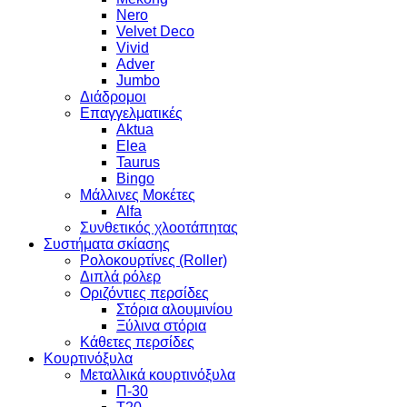
Nero
Velvet Deco
Vivid
Adver
Jumbo
Διάδρομοι
Επαγγελματικές
Aktua
Elea
Taurus
Bingo
Μάλλινες Μοκέτες
Alfa
Συνθετικός χλοοτάπητας
Συστήματα σκίασης
Ρολοκουρτίνες (Roller)
Διπλά ρόλερ
Οριζόντιες περσίδες
Στόρια αλουμινίου
Ξύλινα στόρια
Κάθετες περσίδες
Κουρτινόξυλα
Μεταλλικά κουρτινόξυλα
Π-30