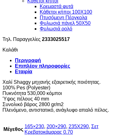
Κάθετοι κήποι
Κρεμαστά φυτά
Κάθετοι κήποι 100Χ100
Πτυσόμενη Πέργκολα
Φυλωσιά πάνελ 50Χ50
Φυλωσιά ρολό
Τηλ. Παραγγελίες
2333025517
Καλάθι
Περιγραφή
Επιπλέον πληροφορίες
Εταιρία
Χαλί Shaggy μηχανής εξαιρετικής ποιότητας.
100% Pes (Polyester)
Πυκνότητα 530,000 κόμποι
Ύψος πέλους 40 mm
Συνολικό βάρος 2800 gr/m2
Πλενόμενο, αντιστατικό, ανάγλυφο απαλό πέλος.
165×230
,
200×290
,
235X290
,
Σετ
Μέγεθος
Κρεβατοκάμαρας 0.70