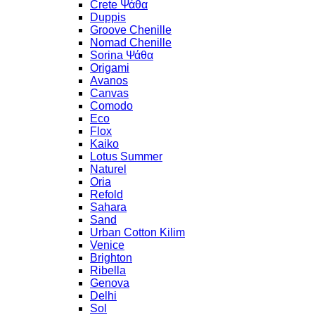
Crete Ψάθα
Duppis
Groove Chenille
Nomad Chenille
Sorina Ψάθα
Origami
Avanos
Canvas
Comodo
Eco
Flox
Kaiko
Lotus Summer
Naturel
Oria
Refold
Sahara
Sand
Urban Cotton Kilim
Venice
Brighton
Ribella
Genova
Delhi
Sol