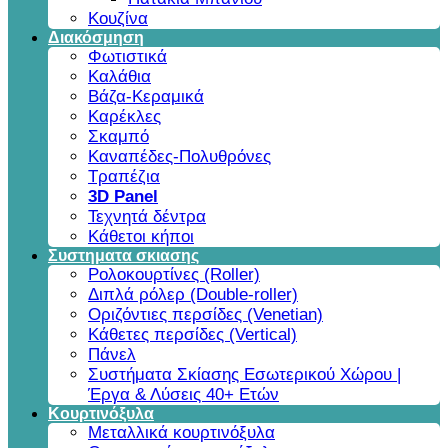
Κουζίνα
Διακόσμηση
Φωτιστικά
Καλάθια
Βάζα-Κεραμικά
Καρέκλες
Σκαμπό
Καναπέδες-Πολυθρόνες
Τραπέζια
3D Panel
Τεχνητά δέντρα
Κάθετοι κήποι
Συστηματα σκιασης
Ρολοκουρτίνες (Roller)
Διπλά ρόλερ (Double-roller)
Οριζόντιες περσίδες (Venetian)
Κάθετες περσίδες (Vertical)
Πάνελ
Συστήματα Σκίασης Εσωτερικού Χώρου |
Έργα & Λύσεις 40+ Ετών
Κουρτινόξυλα
Μεταλλικά κουρτινόξυλα