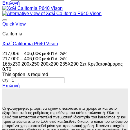
346,00€
Επιλογή
προϊόντος
Αυτό
το
προϊόν
έχει
Quick View
πολλαπλές
California
παραλλαγές.
Οι
Χαλί California P640 Vison
επιλογές
μπορούν
Price
217,00
€
–
406,00
€
με Φ.Π.Α. 24%
να
range:
Price
217,00
€
–
406,00
€
με Φ.Π.Α. 24%
επιλεγούν
217,00€
range:
165x230
200x250
200x290
235X290
Σετ Κρεβατοκάμαρας
στη
through
217,00€
0.70
σελίδα
406,00€
through
This option is required
του
406,00€
Qty:
προϊόντος
Επιλογή
Αυτό
το
προϊόν
έχει
Οι φωτογραφίες μπορεί να έχουν αποκλίσεις στα χρώματα και αυτό
πολλαπλές
εξαρτάται από τις ρυθμίσεις της οθόνης του κάθε υπολογιστή. Όλο το
παραλλαγές.
υλικό του ιστότοπου αποτελεί πνευματική ιδιοκτησία του karadimos.gr και
προστατεύεται από το Ελληνικό και Διεθνές δίκαιο.Το υλικό του ιστότοπου
Οι
μπορεί να χρησιμοποιηθεί μόνο για προσωπική χρήση. Κανένα στοιχείο
επιλογές