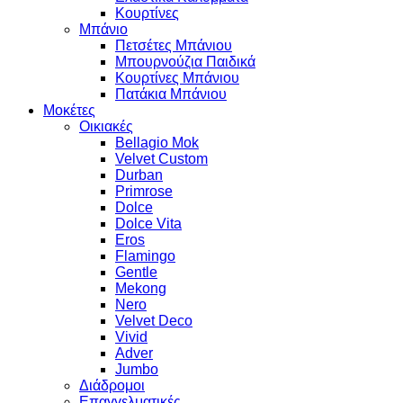
Κουρτίνες
Μπάνιο
Πετσέτες Μπάνιου
Μπουρνούζια Παιδικά
Κουρτίνες Μπάνιου
Πατάκια Μπάνιου
Μοκέτες
Οικιακές
Bellagio Mok
Velvet Custom
Durban
Primrose
Dolce
Dolce Vita
Eros
Flamingo
Gentle
Mekong
Nero
Velvet Deco
Vivid
Adver
Jumbo
Διάδρομοι
Επαγγελματικές