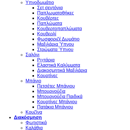
Υπνοδωμάτιο
Σετ σεντόνια
Παπλωματοθήκες
Κουβέρτες
Παπλώματα
Κουβερτοπαπλώματα
Κουβερλί
Φωσφοριζέ Δωμάτιο
Μαξιλάρια Ύπνου
Στρώματα Ύπνου
Σαλόνι
Ριχτάρια
Ελαστικά Καλύμματα
Διακοσμητικά Μαξιλάρια
Κουρτίνες
Μπάνιο
Πετσέτες Μπάνιου
Μπουρνούζια
Μπουρνούζια Παιδικά
Κουρτίνες Μπάνιου
Πατάκια Μπάνιου
Κουζίνα
Διακόσμηση
Φωτιστικά
Καλάθια