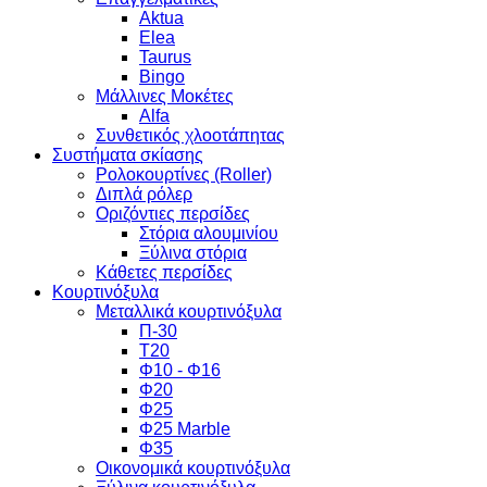
Aktua
Elea
Taurus
Bingo
Μάλλινες Μοκέτες
Alfa
Συνθετικός χλοοτάπητας
Συστήματα σκίασης
Ρολοκουρτίνες (Roller)
Διπλά ρόλερ
Οριζόντιες περσίδες
Στόρια αλουμινίου
Ξύλινα στόρια
Κάθετες περσίδες
Κουρτινόξυλα
Μεταλλικά κουρτινόξυλα
Π-30
Τ20
Φ10 - Φ16
Φ20
Φ25
Φ25 Marble
Φ35
Οικονομικά κουρτινόξυλα