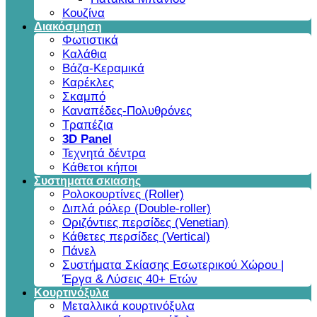
Κουζίνα
Διακόσμηση
Φωτιστικά
Καλάθια
Βάζα-Κεραμικά
Καρέκλες
Σκαμπό
Καναπέδες-Πολυθρόνες
Τραπέζια
3D Panel
Τεχνητά δέντρα
Κάθετοι κήποι
Συστηματα σκιασης
Ρολοκουρτίνες (Roller)
Διπλά ρόλερ (Double-roller)
Οριζόντιες περσίδες (Venetian)
Κάθετες περσίδες (Vertical)
Πάνελ
Συστήματα Σκίασης Εσωτερικού Χώρου |
Έργα & Λύσεις 40+ Ετών
Κουρτινόξυλα
Μεταλλικά κουρτινόξυλα