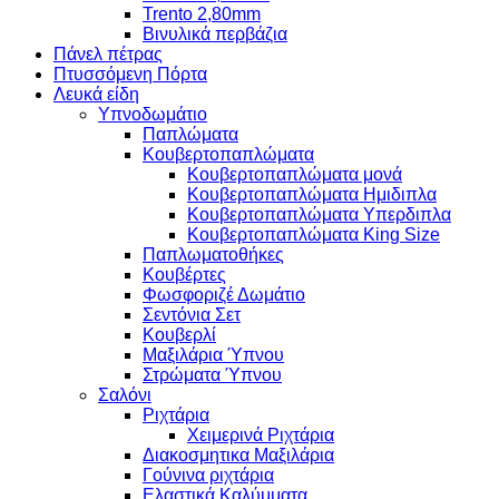
Trento 2,80mm
Βινυλικά περβάζια
Πάνελ πέτρας
Πτυσσόμενη Πόρτα
Λευκά είδη
Υπνοδωμάτιο
Παπλώματα
Κουβερτοπαπλώματα
Κουβερτοπαπλώματα μονά
Κουβερτοπαπλώματα Ημιδιπλα
Κουβερτοπαπλώματα Υπερδιπλα
Κουβερτοπαπλώματα King Size
Παπλωματοθήκες
Κουβέρτες
Φωσφοριζέ Δωμάτιο
Σεντόνια Σετ
Κουβερλί
Μαξιλάρια Ύπνου
Στρώματα Ύπνου
Σαλόνι
Ριχτάρια
Χειμερινά Ριχτάρια
Διακοσμητικα Μαξιλάρια
Γούνινα ριχτάρια
Ελαστικά Καλύμματα