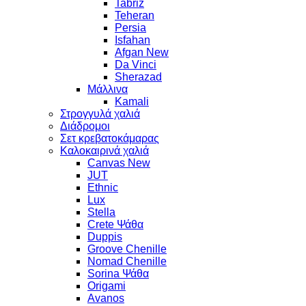
Tabriz
Teheran
Persia
Isfahan
Afgan New
Da Vinci
Sherazad
Μάλλινα
Kamali
Στρογγυλά χαλιά
Διάδρομοι
Σετ κρεβατοκάμαρας
Καλοκαιρινά χαλιά
Canvas New
JUT
Ethnic
Lux
Stella
Crete Ψάθα
Duppis
Groove Chenille
Nomad Chenille
Sorina Ψάθα
Origami
Avanos