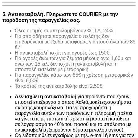
Αντικαταβολή.
5.
Πληρώστε το COURIER με την
παράδοση της παραγγελίας σας.
Όλες οι τιμές συμπεριλαμβάνουν Φ.Π.Α. 24%.
Για οποιαδήποτε παραγγελία ο πελάτης δεν
επιβαρύνεται με έξοδα μεταφοράς για ποσό άνω των 85
€.*
H αντικαταβολή ισχύει για αγορές έως 150€.
Για αγορές άνω των για δέματα μήκους άνω 1,60μ και
άνω των 15 κιλ. δεν ισχύει η αντικαταβολή και η
αποστολή εκτελείτε με μεταφορική.
Για παραγγελίες κάτω των 85€ η χρέωση μεταφορικών
είναι 6,00€
Το κόστος της αντικαταβολής είναι 2,50€.
Δεν ισχύει η αντικαταβολή
για προϊόντα που έχουν
υποστεί επεξεργασία όπως Χαλιά,μοκέτες,συστήματα
σκίασης,κουρτινόξυλα. Για να προχωρήσει η
παραγγελία αυτών των προϊόντων η πληρωμή πρέπει
να γίνει είτε με πιστωτική-χρωστική κάρτα ή κατάθεση
σε λογαριασμό το 40% του ποσού και το υπόλοιπο με
αντικαταβολή.(εξαιρούνται δέματα μεγάλου όγκου).
Θα ειδοποιηθείτε εγκαίρως με τηλ. e-mail ή sms για τον