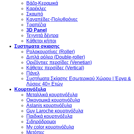
Βάζα-Κεραμικά
Καρέκλες
Σκαμπό
Καναπέδες-Πολυθρόνες
Τραπέζια
3D Panel
Τεχνητά δέντρα
Κάθετοι κήποι
Συστηματα σκιασης
Ρολοκουρτίνες (Roller)
Διπλά ρόλερ (Double-roller)
Οριζόντιες περσίδες (Venetian)
Κάθετες περσίδες (Vertical)
Πάνελ
Συστήματα Σκίασης Εσωτερικού Χώρου | Έργα &
Λύσεις 40+ Ετών
Κουρτινόξυλα
Μεταλλικά κουρτινόξυλα
Οικονομικά κουρτινόξυλα
Aslanis κουρτινόξυλα
Guy Laroche κουρτινόξυλα
Παιδικά κουρτινόξυλα
Σιδηρόδρομοι
My color κουρτινόξυλα
Μετόπες