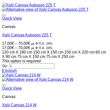
Quick View
Canvas
Χαλί Canvas Aubuson 225 T
Price
17,00
€
–
70,00
€
με Φ.Π.Α. 24%
range:
Price
17,00
€
–
70,00
€
με Φ.Π.Α. 24%
17,00€
range:
120 cm X 180 cm
150 cm X 150 cm
150 cm X 220 cm
60 cm
through
17,00€
X 90 cm
75 cm X 150 cm
75 cm X 250 cm
70,00€
through
This option is required
70,00€
Qty:
Επιλογή
Αυτό
το
προϊόν
έχει
Quick View
πολλαπλές
Canvas
παραλλαγές.
Οι
Χαλί Canvas 214 W
επιλογές