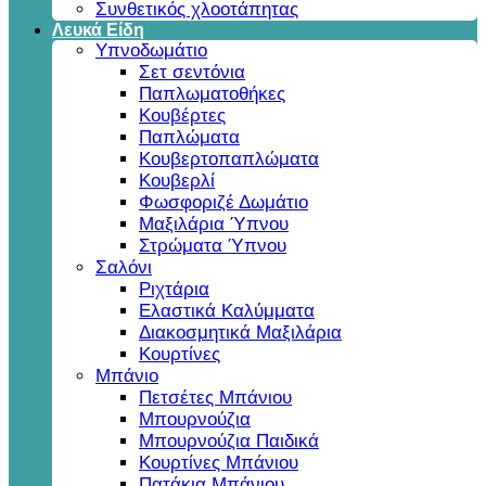
Συνθετικός χλοοτάπητας
Λευκά Είδη
Υπνοδωμάτιο
Σετ σεντόνια
Παπλωματοθήκες
Κουβέρτες
Παπλώματα
Κουβερτοπαπλώματα
Κουβερλί
Φωσφοριζέ Δωμάτιο
Μαξιλάρια Ύπνου
Στρώματα Ύπνου
Σαλόνι
Ριχτάρια
Ελαστικά Καλύμματα
Διακοσμητικά Μαξιλάρια
Κουρτίνες
Μπάνιο
Πετσέτες Μπάνιου
Μπουρνούζια
Μπουρνούζια Παιδικά
Κουρτίνες Μπάνιου
Πατάκια Μπάνιου