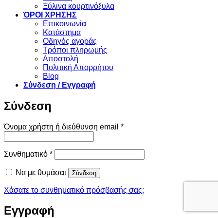
Ξύλινα κουρτινόξυλα
ΌΡΟΙ ΧΡΗΣΗΣ
Επικοινωνία
Κατάστημα
Οδηγός αγοράς
Τρόποι πληρωμής
Αποστολή
Πολιτική Απορρήτου
Blog
Σύνδεση / Εγγραφή
Σύνδεση
Απαιτείται
Όνομα χρήστη ή διεύθυνση email
*
Απαιτείται
Συνθηματικό
*
Να με θυμάσαι
Σύνδεση
Χάσατε το συνθηματικό πρόσβασής σας;
Εγγραφή