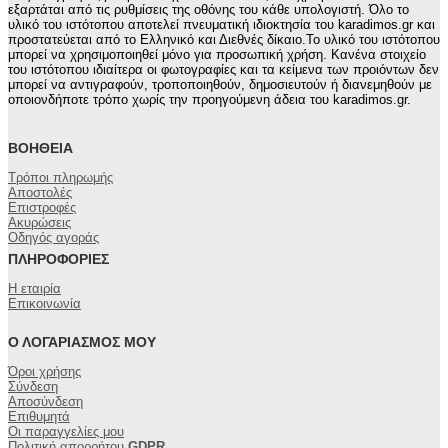
πολλαπλές
εξαρτάται από τις ρυθμίσεις της οθόνης του κάθε υπολογιστή. Όλο το
παραλλαγές.
υλικό του ιστότοπου αποτελεί πνευματική ιδιοκτησία του karadimos.gr και
προστατεύεται από το Ελληνικό και Διεθνές δίκαιο.Το υλικό του ιστότοπου
Οι
μπορεί να χρησιμοποιηθεί μόνο για προσωπική χρήση. Κανένα στοιχείο
επιλογές
του ιστότοπου ιδιαίτερα οι φωτογραφίες και τα κείμενα των προιόντων δεν
μπορούν
μπορεί να αντιγραφούν, τροποποιηθούν, δημοσιευτούν ή διανεμηθούν με
να
οποιονδήποτε τρόπο χωρίς την προηγούμενη άδεια του karadimos.gr.
επιλεγούν
στη
ΒΟΉΘΕΙΑ
σελίδα
του
Τρόποι πληρωμής
προϊόντος
Αποστολές
Επιστροφές
Ακυρώσεις
Οδηγός αγοράς
ΠΛΗΡΟΦΟΡΊΕΣ
Η εταιρία
Επικοινωνία
Ο ΛΟΓΑΡΙΑΣΜΌΣ ΜΟΥ
Όροι χρήσης
Σύνδεση
Αποσύνδεση
Επιθυμητά
Οι παραγγελίες μου
Πολιτική απορρήτου
GDPR