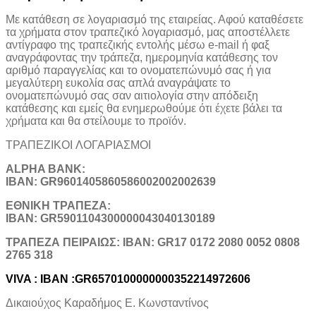
Με κατάθεση σε λογαριασμό της εταιρείας. Αφού καταθέσετε
τα χρήματα στον τραπεζικό λογαριασμό, μας αποστέλλετε
αντίγραφο της τραπεζικής εντολής μέσω e-mail ή φαξ
αναγράφοντας την τράπεζα, ημερομηνία κατάθεσης τον
αριθμό παραγγελίας και το ονοματεπώνυμό σας ή για
μεγαλύτερη ευκολία σας απλά αναγράψατε το
ονοματεπώνυμό σας σαν αιτιολογία στην απόδειξη
κατάθεσης και εμείς θα ενημερωθούμε ότι έχετε βάλει τα
χρήματα και θα στείλουμε το προϊόν.
ΤΡΑΠΕΖΙΚOI ΛΟΓΑΡΙΑΣΜΟΙ
ALPHA BANK:
IBAN: GR9601405860586002002002639
ΕΘΝΙΚΗ ΤΡΑΠΕΖΑ:
IBAN: GR5901104300000043040130189
TΡΑΠΕΖΑ ΠΕΙΡΑΙΩΣ: IBAN: GR17 0172 2080 0052 0808
2765 318
VIVA : IBAN :GR6570100000000352214972606
Δικαιούχος Καραδήμος Ε. Κωνσταντίνος