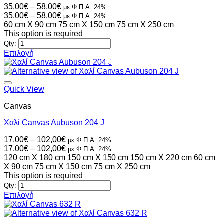
μπορούν
Price
35,00
€
–
58,00
€
με Φ.Π.Α. 24%
να
range:
Price
35,00
€
–
58,00
€
με Φ.Π.Α. 24%
επιλεγούν
35,00€
range:
60 cm X 90 cm
75 cm X 150 cm
75 cm X 250 cm
στη
through
35,00€
This option is required
σελίδα
58,00€
through
Qty:
του
58,00€
Επιλογή
προϊόντος
Αυτό
το
προϊόν
έχει
Quick View
πολλαπλές
Canvas
παραλλαγές.
Οι
Χαλί Canvas Aubuson 204 J
επιλογές
μπορούν
Price
17,00
€
–
102,00
€
με Φ.Π.Α. 24%
να
range:
Price
17,00
€
–
102,00
€
με Φ.Π.Α. 24%
επιλεγούν
17,00€
range:
120 cm X 180 cm
150 cm X 150 cm
150 cm X 220 cm
60 cm
στη
through
17,00€
X 90 cm
75 cm X 150 cm
75 cm X 250 cm
σελίδα
102,00€
through
This option is required
του
102,00€
Qty:
προϊόντος
Επιλογή
Αυτό
το
προϊόν