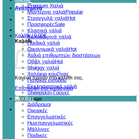
για:
Premium Χαλιά
Αγαπημένα
Μοντέρνα χαλιά
Στρογγυλά χαλιά
Προσφορές
Κλασικά χαλιά
Καλάθι /
0,00
€
Καλοκαιρινά χαλιά
Καλάθι
Παιδικά χαλιά
Οικονομικά χαλιά
Χαλιά επιθυμητών διαστάσεων
Οβάλ χαλιά
Shaggy χαλιά
Χαλάκια κουζίνας
Κανένα προϊόν στο καλάθι σας.
Πατάκια εισόδου
Εκκλησιαστικά χαλιά
Επιστροφή στο κατάστημα
Sheepskin-Γούνες
Μοκέτες
Διάδρομοι
Οικιακές
Επαγγελματικές
Ημιεπαγγελματικές
Μάλλινες
Παιδικές