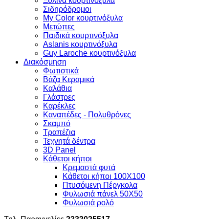
Ξύλινα κουρτινόξυλα
Σιδηρόδρομοι
My Color κουρτινόξυλα
Μετώπες
Παιδικά κουρτινόξυλα
Aslanis κουρτινόξυλα
Guy Laroche κουρτινόξυλα
Διακόσμηση
Φωτιστικά
Βάζα Κεραμικά
Καλάθια
Γλάστρες
Καρέκλες
Καναπέδες - Πολυθρόνες
Σκαμπό
Τραπέζια
Τεχνητά δέντρα
3D Panel
Κάθετοι κήποι
Κρεμαστά φυτά
Κάθετοι κήποι 100Χ100
Πτυσόμενη Πέργκολα
Φυλωσιά πάνελ 50Χ50
Φυλωσιά ρολό