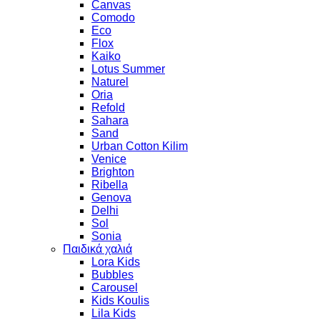
Canvas
Comodo
Eco
Flox
Kaiko
Lotus Summer
Naturel
Oria
Refold
Sahara
Sand
Urban Cotton Kilim
Venice
Brighton
Ribella
Genova
Delhi
Sol
Sonia
Παιδικά χαλιά
Lora Kids
Bubbles
Carousel
Kids Koulis
Lila Kids