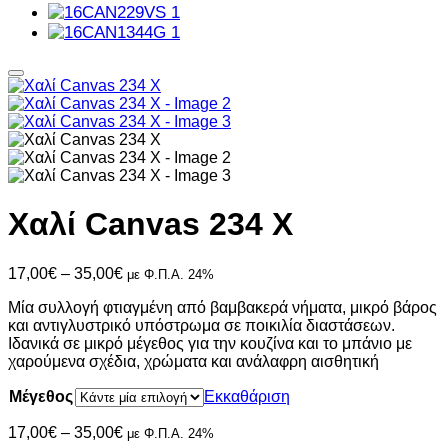
Χαλί Canvas 234 X
Price
17,00
€
–
35,00
€
με Φ.Π.Α. 24%
range:
Μία συλλογή φτιαγμένη από βαμβακερά νήματα, μικρό βάρος
17,00€
και αντιγλυστρικό υπόστρωμα σε ποικιλία διαστάσεων.
through
Ιδανικά σε μικρό μέγεθος για την κουζίνα και το μπάνιο με
35,00€
χαρούμενα σχέδια, χρώματα και ανάλαφρη αισθητική
Μέγεθος
Εκκαθάριση
Price
17,00
€
–
35,00
€
με Φ.Π.Α. 24%