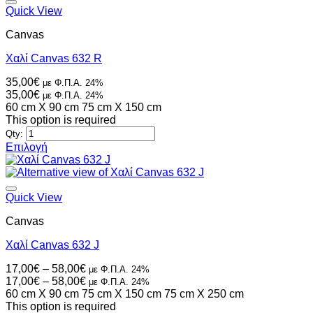
έχει
Quick View
πολλαπλές
Canvas
παραλλαγές.
Οι
Χαλί Canvas 632 R
επιλογές
μπορούν
35,00
€
με Φ.Π.Α. 24%
να
35,00
€
με Φ.Π.Α. 24%
επιλεγούν
60 cm X 90 cm
75 cm X 150 cm
στη
This option is required
σελίδα
Qty:
του
Επιλογή
προϊόντος
Αυτό
το
προϊόν
έχει
Quick View
πολλαπλές
Canvas
παραλλαγές.
Οι
Χαλί Canvas 632 J
επιλογές
μπορούν
Price
17,00
€
–
58,00
€
με Φ.Π.Α. 24%
να
range:
Price
17,00
€
–
58,00
€
με Φ.Π.Α. 24%
επιλεγούν
17,00€
range:
60 cm X 90 cm
75 cm X 150 cm
75 cm X 250 cm
στη
through
17,00€
This option is required
σελίδα