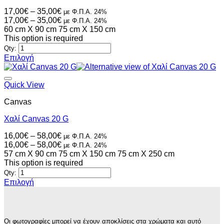
μπορούν
Price
17,00
€
–
35,00
€
με Φ.Π.Α. 24%
να
range:
Price
17,00
€
–
35,00
€
με Φ.Π.Α. 24%
επιλεγούν
17,00€
range:
60 cm X 90 cm
75 cm X 150 cm
στη
through
17,00€
This option is required
σελίδα
35,00€
through
Qty:
του
35,00€
Επιλογή
προϊόντος
Αυτό
το
προϊόν
Quick View
έχει
Canvas
πολλαπλές
παραλλαγές.
Χαλί Canvas 20 G
Οι
επιλογές
Price
16,00
€
–
58,00
€
με Φ.Π.Α. 24%
μπορούν
range:
Price
16,00
€
–
58,00
€
με Φ.Π.Α. 24%
να
16,00€
range:
57 cm X 90 cm
75 cm X 150 cm
75 cm X 250 cm
επιλεγούν
through
16,00€
This option is required
στη
58,00€
through
Qty:
σελίδα
58,00€
Επιλογή
του
Αυτό
προϊόντος
το
προϊόν
έχει
Οι φωτογραφίες μπορεί να έχουν αποκλίσεις στα χρώματα και αυτό