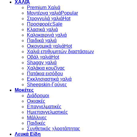
ΧΑΛΙΆ
Premium Χαλιά
Μοντέρνα χαλιά
Στρογγυλά χαλιά
Προσφορές
Κλασικά χαλιά
Καλοκαιρινά χαλιά
Παιδικά χαλιά
Οικονομικά χαλιά
Χαλιά επιθυμητών διαστάσεων
Οβάλ χαλιά
Shaggy χαλιά
Χαλάκια κουζίνας
Πατάκια εισόδου
Εκκλησιαστικά χαλιά
Sheepskin-Γούνες
Μοκέτες
Διάδρομοι
Οικιακές
Επαγγελματικές
Ημιεπαγγελματικές
Μάλλινες
Παιδικές
Συνθετικός χλοοτάπητας
Λευκά Είδη