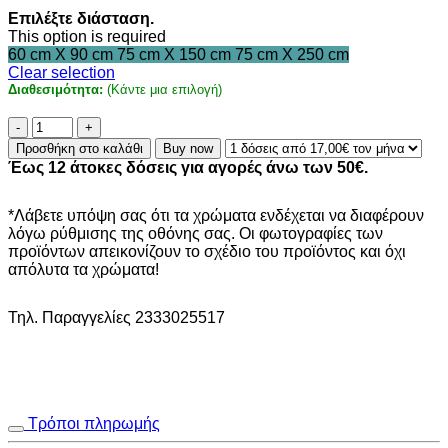
range:
Επιλέξτε διάσταση.
17,00€
This option is required
through
60 cm X 90 cm
75 cm X 150 cm
75 cm X 250 cm
35,00€
Clear selection
Διαθεσιμότητα:
(Κάντε μια επιλογή)
Χαλί
Canvas
Προσθήκη στο καλάθι
Buy now
234
Έως 12 άτοκες δόσεις για αγορές άνω των 50€.
X
ποσότητα
*Λάβετε υπόψη σας ότι τα χρώματα ενδέχεται να διαφέρουν
λόγω ρύθμισης της οθόνης σας. Οι φωτογραφίες των
προϊόντων απεικονίζουν το σχέδιο του προϊόντος και όχι
απόλυτα τα χρώματα!
Τηλ. Παραγγελίες 2333025517
Τρόποι πληρωμής