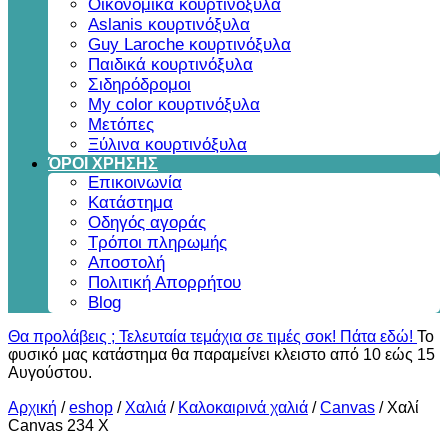
Οικονομικά κουρτινόξυλα
Aslanis κουρτινόξυλα
Guy Laroche κουρτινόξυλα
Παιδικά κουρτινόξυλα
Σιδηρόδρομοι
My color κουρτινόξυλα
Μετόπες
Ξύλινα κουρτινόξυλα
ΌΡΟΙ ΧΡΗΣΗΣ
Επικοινωνία
Κατάστημα
Οδηγός αγοράς
Τρόποι πληρωμής
Αποστολή
Πολιτική Απορρήτου
Blog
Θα προλάβεις ; Τελευταία τεμάχια σε τιμές σοκ! Πάτα εδώ!
Το
φυσικό μας κατάστημα θα παραμείνει κλειστο από 10 εώς 15
Αυγούστου.
Αρχική
/
eshop
/
Χαλιά
/
Καλοκαιρινά χαλιά
/
Canvas
/
Χαλί
Canvas 234 X