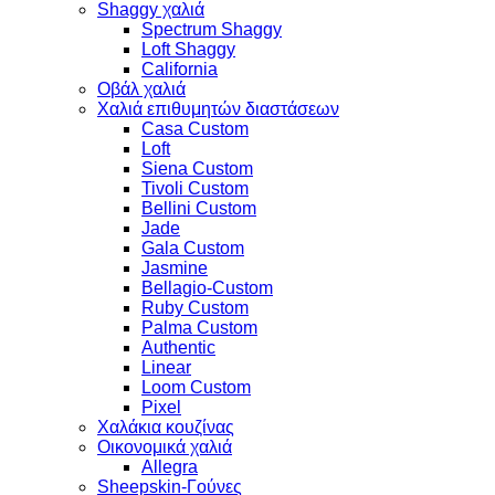
Shaggy χαλιά
Spectrum Shaggy
Loft Shaggy
California
Οβάλ χαλιά
Χαλιά επιθυμητών διαστάσεων
Casa Custom
Loft
Siena Custom
Tivoli Custom
Bellini Custom
Jade
Gala Custom
Jasmine
Bellagio-Custom
Ruby Custom
Palma Custom
Authentic
Linear
Loom Custom
Pixel
Χαλάκια κουζίνας
Οικονομικά χαλιά
Allegra
Sheepskin-Γούνες