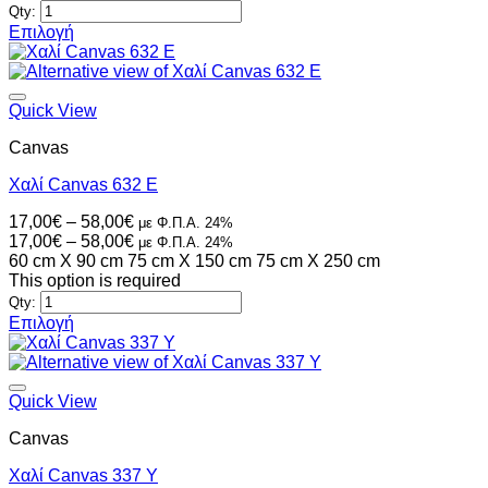
58,00€
through
Qty:
του
58,00€
Επιλογή
προϊόντος
Αυτό
το
προϊόν
έχει
Quick View
πολλαπλές
Canvas
παραλλαγές.
Οι
Χαλί Canvas 632 E
επιλογές
μπορούν
Price
17,00
€
–
58,00
€
με Φ.Π.Α. 24%
να
range:
Price
17,00
€
–
58,00
€
με Φ.Π.Α. 24%
επιλεγούν
17,00€
range:
60 cm X 90 cm
75 cm X 150 cm
75 cm X 250 cm
στη
through
17,00€
This option is required
σελίδα
58,00€
through
Qty:
του
58,00€
Επιλογή
προϊόντος
Αυτό
το
προϊόν
έχει
Quick View
πολλαπλές
Canvas
παραλλαγές.
Οι
Χαλί Canvas 337 Y
επιλογές