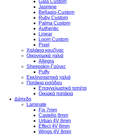
Gala Custom
Jasmine
Bellagio-Custom
Ruby Custom
Palma Custom
Authentic
Linear
Loom Custom
Pixel
Χαλάκια κουζίνας
Οικονομικά χαλιά
Allegra
Sheepskin-Γούνες
Puffy
Εκκλησιαστικά χαλιά
Πατάκια εισόδου
Επαγγελματικά ταπέτα
Οικιακά πατάκια
Δάπεδο
Laminate
Fix 7mm
Castello 8mm
Urban 4V 8mm
Effect 4V 8mm
Wings 4V 8mm