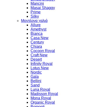
Mancini
Masai Shaggy
Prime
Silky
Μοντέρνα χαλιά
Allure
Amethyst
Bianca
Casa New
Century
Chiara
Cocoon Royal
Craft New
Desert
Infinity Royal
Lotus New
Nordic
Gala
Bellini
Sand
Luna Royal
Madisson Royal
Mona Royal
Organic Royal
Bomonti