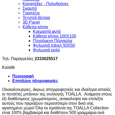
Καναπέδες - Πολυθρόνες
Σκαμπό
Τραπέζια
Τεχνητά δέντρα
3D Panel
Κάθετοι κήποι
Κρεμαστά φυτά
Κάθετοι κήποι 100Χ100
Πτυσόμενη Πέργκολα
Φυλωσιά πάνελ 50Χ50
Φυλωσιά ρολό
Τηλ. Παραγγελίες
2333025517
Καλάθι
Περιγραφή
Επιπλέον πληροφορίες
Ολοκαίνουργιες, άκρως απορροφητικές και ιδιαίτερα απαλές
οι πετσέτες μπάνιου της συλλογής TOALLA. Ανάμεσα στους
έξι διαθέσιμους χρωματισμούς, ανακαλύψτε και επιλέξτε
αυτούς που ταιριάζουν περισσότερο στον δικό σας
αγαπημένο χώρο! Όλα τα προϊόντα της TOALLA Collection
είναι 100% βαμβακερά και διαθέτουν 500 γραμμάρια ανά