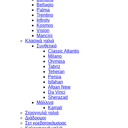
Bellagio
Palma
Trentino
Infinity
Kosmos
Vision
Mancini
Κλασικά χαλιά
Συνθετικά
Classic Atlantis
Milano
Olympia
Tabriz
Teheran
Persia
Isfahan
Afgan New
Da Vinci
Sherazad
Μάλλινα
Kamali
Στρογγυλά χαλιά
Διάδρομοι
Σετ κρεβατοκάμαρας