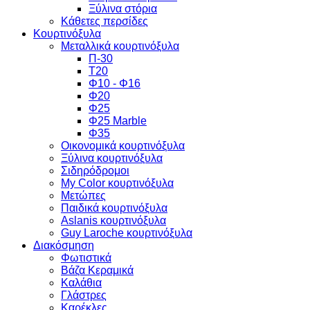
Ξύλινα στόρια
Κάθετες περσίδες
Κουρτινόξυλα
Μεταλλικά κουρτινόξυλα
Π-30
Τ20
Φ10 - Φ16
Φ20
Φ25
Φ25 Marble
Φ35
Οικονομικά κουρτινόξυλα
Ξύλινα κουρτινόξυλα
Σιδηρόδρομοι
My Color κουρτινόξυλα
Μετώπες
Παιδικά κουρτινόξυλα
Aslanis κουρτινόξυλα
Guy Laroche κουρτινόξυλα
Διακόσμηση
Φωτιστικά
Βάζα Κεραμικά
Καλάθια
Γλάστρες
Καρέκλες