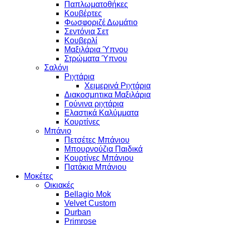
Παπλωματοθήκες
Κουβέρτες
Φωσφοριζέ Δωμάτιο
Σεντόνια Σετ
Κουβερλί
Μαξιλάρια Ύπνου
Στρώματα Ύπνου
Σαλόνι
Ριχτάρια
Χειμερινά Ριχτάρια
Διακοσμητικα Μαξιλάρια
Γούνινα ριχτάρια
Ελαστικά Καλύμματα
Κουρτίνες
Μπάνιο
Πετσέτες Μπάνιου
Μπουρνούζια Παιδικά
Κουρτίνες Μπάνιου
Πατάκια Μπάνιου
Μοκέτες
Οικιακές
Bellagio Mok
Velvet Custom
Durban
Primrose