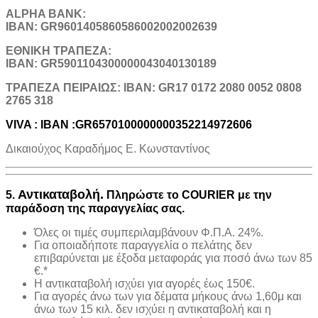
ALPHA BANK:
IBAN: GR9601405860586002002002639
ΕΘΝΙΚΗ ΤΡΑΠΕΖΑ:
IBAN: GR5901104300000043040130189
TΡΑΠΕΖΑ ΠΕΙΡΑΙΩΣ: IBAN: GR17 0172 2080 0052 0808
2765 318
VIVA : IBAN :GR6570100000000352214972606
Δικαιούχος Καραδήμος Ε. Κωνσταντίνος
Αντικαταβολή.
5.
Πληρώστε το COURIER με την
παράδοση της παραγγελίας σας.
Όλες οι τιμές συμπεριλαμβάνουν Φ.Π.Α. 24%.
Για οποιαδήποτε παραγγελία ο πελάτης δεν
επιβαρύνεται με έξοδα μεταφοράς για ποσό άνω των 85
€.*
H αντικαταβολή ισχύει για αγορές έως 150€.
Για αγορές άνω των για δέματα μήκους άνω 1,60μ και
άνω των 15 κιλ. δεν ισχύει η αντικαταβολή και η