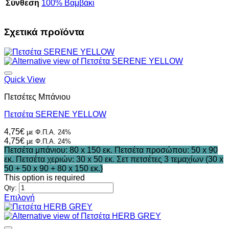
Σύνθεση
100% Βαμβάκι
Σχετικά προϊόντα
Quick View
Πετσέτες Μπάνιου
Πετσέτα SERENE YELLOW
4,75
€
με Φ.Π.Α. 24%
4,75
€
με Φ.Π.Α. 24%
Πετσέτα μπάνιου: 80 x 150 εκ.
Πετσέτα προσώπου: 50 x 90
εκ.
Πετσέτα χεριών: 30 x 50 εκ.
Σετ πετσέτες 3 τεμαχίων (30 x
50 + 50 x 90 + 80 x 150 εκ.)
This option is required
Qty:
Επιλογή
Αυτό
το
προϊόν