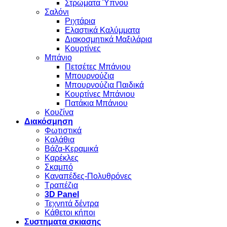
Στρώματα Ύπνου
Σαλόνι
Ριχτάρια
Ελαστικά Καλύμματα
Διακοσμητικά Μαξιλάρια
Κουρτίνες
Μπάνιο
Πετσέτες Μπάνιου
Μπουρνούζια
Μπουρνούζια Παιδικά
Κουρτίνες Μπάνιου
Πατάκια Μπάνιου
Κουζίνα
Διακόσμηση
Φωτιστικά
Καλάθια
Βάζα-Κεραμικά
Καρέκλες
Σκαμπό
Καναπέδες-Πολυθρόνες
Τραπέζια
3D Panel
Τεχνητά δέντρα
Κάθετοι κήποι
Συστηματα σκιασης