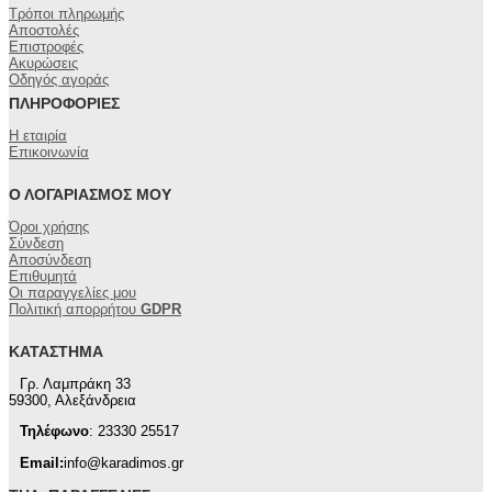
του
Τρόποι πληρωμής
προϊόντος
Αποστολές
Επιστροφές
Ακυρώσεις
Οδηγός αγοράς
ΠΛΗΡΟΦΟΡΊΕΣ
Η εταιρία
Επικοινωνία
Ο ΛΟΓΑΡΙΑΣΜΌΣ ΜΟΥ
Όροι χρήσης
Σύνδεση
Αποσύνδεση
Επιθυμητά
Οι παραγγελίες μου
Πολιτική απορρήτου
GDPR
ΚΑΤΆΣΤΗΜΑ
Γρ. Λαμπράκη 33
59300, Αλεξάνδρεια
Τηλέφωνο
: 23330 25517
Email:
info@karadimos.gr