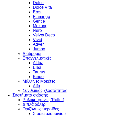
Dolce
Dolce Vita
Eros
Flamingo
Gentle
Mekong
Nero
Velvet Deco
Vivid
Adver
Jumbo
Διάδρομοι
Επαγγελματικές
Aktua
Elea
Taurus
Bingo
Μάλλινες Μοκέτες
Alfa
Συνθετικός χλοοτάπητας
Συστήματα σκίασης
Ρολοκουρτίνες (Roller)
Διπλά ρόλερ
Οριζόντιες περσίδες
Στόρια αλουμινίου