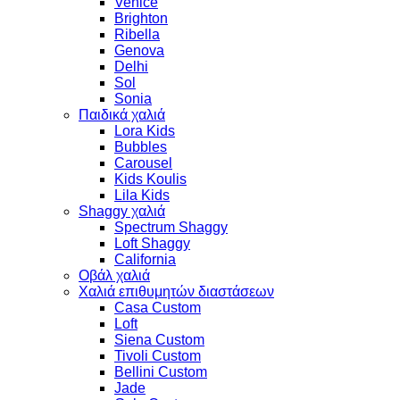
Venice
Brighton
Ribella
Genova
Delhi
Sol
Sonia
Παιδικά χαλιά
Lora Kids
Bubbles
Carousel
Kids Koulis
Lila Kids
Shaggy χαλιά
Spectrum Shaggy
Loft Shaggy
California
Οβάλ χαλιά
Χαλιά επιθυμητών διαστάσεων
Casa Custom
Loft
Siena Custom
Tivoli Custom
Bellini Custom
Jade