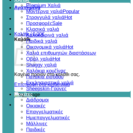
για:
Premium Χαλιά
Αγαπημένα
Μοντέρνα χαλιά
Στρογγυλά χαλιά
Προσφορές
Κλασικά χαλιά
Καλάθι /
0,00
€
Καλοκαιρινά χαλιά
Καλάθι
Παιδικά χαλιά
Οικονομικά χαλιά
Χαλιά επιθυμητών διαστάσεων
Οβάλ χαλιά
Shaggy χαλιά
Χαλάκια κουζίνας
Κανένα προϊόν στο καλάθι σας.
Πατάκια εισόδου
Εκκλησιαστικά χαλιά
Επιστροφή στο κατάστημα
Sheepskin-Γούνες
Μοκέτες
Διάδρομοι
Οικιακές
Επαγγελματικές
Ημιεπαγγελματικές
Μάλλινες
Παιδικές