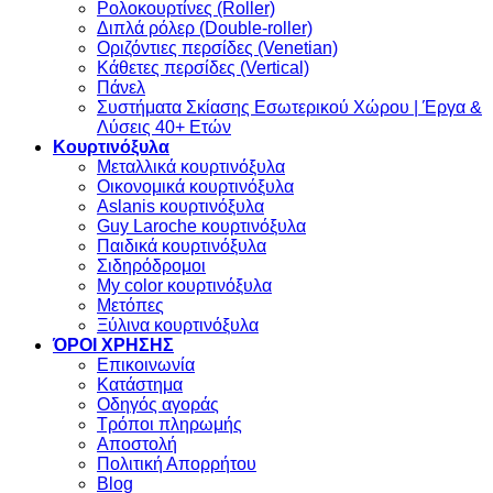
Ρολοκουρτίνες (Roller)
Διπλά ρόλερ (Double-roller)
Οριζόντιες περσίδες (Venetian)
Κάθετες περσίδες (Vertical)
Πάνελ
Συστήματα Σκίασης Εσωτερικού Χώρου | Έργα &
Λύσεις 40+ Ετών
Κουρτινόξυλα
Μεταλλικά κουρτινόξυλα
Οικονομικά κουρτινόξυλα
Aslanis κουρτινόξυλα
Guy Laroche κουρτινόξυλα
Παιδικά κουρτινόξυλα
Σιδηρόδρομοι
My color κουρτινόξυλα
Μετόπες
Ξύλινα κουρτινόξυλα
ΌΡΟΙ ΧΡΗΣΗΣ
Επικοινωνία
Κατάστημα
Οδηγός αγοράς
Τρόποι πληρωμής
Αποστολή
Πολιτική Απορρήτου
Blog