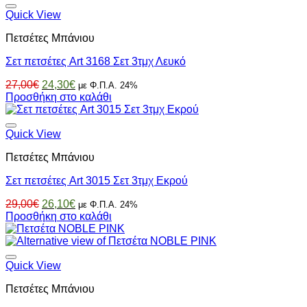
27,00€.
είναι:
στη
24,30€.
Quick View
σελίδα
του
Πετσέτες Μπάνιου
προϊόντος
Σετ πετσέτες Art 3168 Σετ 3τμχ Λευκό
Original
Η
27,00
€
24,30
€
με Φ.Π.Α. 24%
price
τρέχουσα
Προσθήκη στο καλάθι
was:
τιμή
27,00€.
είναι:
24,30€.
Quick View
Πετσέτες Μπάνιου
Σετ πετσέτες Art 3015 Σετ 3τμχ Εκρού
Original
Η
29,00
€
26,10
€
με Φ.Π.Α. 24%
price
τρέχουσα
Προσθήκη στο καλάθι
was:
τιμή
29,00€.
είναι:
26,10€.
Quick View
Πετσέτες Μπάνιου