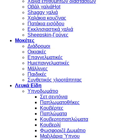
Χαλιά επιθυμητών διαστάσεων
Οβάλ χαλιά
Shaggy χαλιά
Χαλάκια κουζίνας
Πατάκια εισόδου
Εκκλησιαστικά χαλιά
Sheepskin-Γούνες
Μοκέτες
Διάδρομοι
Οικιακές
Επαγγελματικές
Ημιεπαγγελματικές
Μάλλινες
Παιδικές
Συνθετικός χλοοτάπητας
Λευκά Είδη
Υπνοδωμάτιο
Σετ σεντόνια
Παπλωματοθήκες
Κουβέρτες
Παπλώματα
Κουβερτοπαπλώματα
Κουβερλί
Φωσφοριζέ Δωμάτιο
Μαξιλάρια Ύπνου