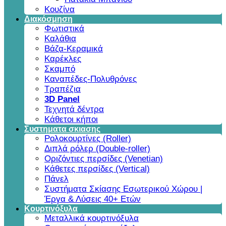
Κουζίνα
Διακόσμηση
Φωτιστικά
Καλάθια
Βάζα-Κεραμικά
Καρέκλες
Σκαμπό
Καναπέδες-Πολυθρόνες
Τραπέζια
3D Panel
Τεχνητά δέντρα
Κάθετοι κήποι
Συστηματα σκιασης
Ρολοκουρτίνες (Roller)
Διπλά ρόλερ (Double-roller)
Οριζόντιες περσίδες (Venetian)
Κάθετες περσίδες (Vertical)
Πάνελ
Συστήματα Σκίασης Εσωτερικού Χώρου |
Έργα & Λύσεις 40+ Ετών
Κουρτινόξυλα
Μεταλλικά κουρτινόξυλα