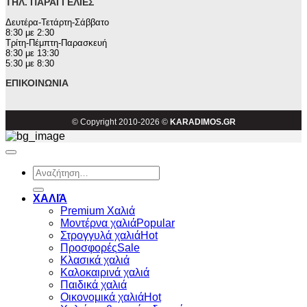
ΤΗΛ. ΠΑΡΑΓΓΕΛΊΕΣ
Δευτέρα-Τετάρτη-Σάββατο
8:30 με 2:30
Τρίτη-Πέμπτη-Παρασκευή
8:30 με 13:30
5:30 με 8:30
ΕΠΙΚΟΙΝΩΝΊΑ
© Copyright 2010-2026 ©
KARADIMOS.GR
Αναζήτηση
για:
ΧΑΛΙΆ
Premium Χαλιά
Μοντέρνα χαλιά
Στρογγυλά χαλιά
Προσφορές
Κλασικά χαλιά
Καλοκαιρινά χαλιά
Παιδικά χαλιά
Οικονομικά χαλιά