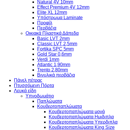
Natural 4V 10mm
Effect Premium 4V 12mm
Elite XL 12mm
Υπόστρωμα Laminate
Προφίλ
Περβάζια
Οικιακά Πλαστικά Δάπεδα
Basic LVT 2mm
Classic LVT 2,5mm
Fortika SPC 5mm
Gold Star 0,6mm
Verdi 1mm
Atlantic 1,90mm
Trento 2,80mm
Βινυλικά περβάζια
Πάνελ πέτρας
Πτυσσόμενη Πόρτα
Λευκά είδη
Υπνοδωμάτιο
Παπλώματα
Κουβερτοπαπλώματα
Κουβερτοπαπλώματα μονά
Κουβερτοπαπλώματα Ημιδιπλα
Κουβερτοπαπλώματα Υπερδιπλα
Κουβερτοπαπλώματα King Size