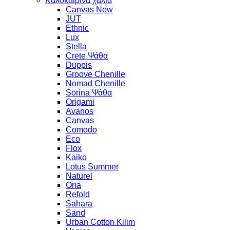
Καλοκαιρινά χαλιά
Canvas New
JUT
Ethnic
Lux
Stella
Crete Ψάθα
Duppis
Groove Chenille
Nomad Chenille
Sorina Ψάθα
Origami
Avanos
Canvas
Comodo
Eco
Flox
Kaiko
Lotus Summer
Naturel
Oria
Refold
Sahara
Sand
Urban Cotton Kilim