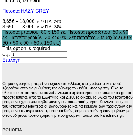
Πετσέτες Μπάνιου
Πετσέτα HAZY GREY
Price
3,65
€
–
18,00
€
με Φ.Π.Α. 24%
range:
Price
3,65
€
–
18,00
€
με Φ.Π.Α. 24%
3,65€
range:
Πετσέτα μπάνιου: 80 x 150 εκ.
Πετσέτα προσώπου: 50 x 90
through
3,65€
εκ.
Πετσέτα χεριών: 30 x 50 εκ.
Σετ πετσέτες 3 τεμαχίων (30 x
18,00€
through
50 + 50 x 90 + 80 x 150 εκ.)
18,00€
This option is required
Qty:
Επιλογή
Αυτό
το
προϊόν
έχει
Οι φωτογραφίες μπορεί να έχουν αποκλίσεις στα χρώματα και αυτό
πολλαπλές
εξαρτάται από τις ρυθμίσεις της οθόνης του κάθε υπολογιστή. Όλο το
παραλλαγές.
υλικό του ιστότοπου αποτελεί πνευματική ιδιοκτησία του karadimos.gr και
προστατεύεται από το Ελληνικό και Διεθνές δίκαιο.Το υλικό του ιστότοπου
Οι
μπορεί να χρησιμοποιηθεί μόνο για προσωπική χρήση. Κανένα στοιχείο
επιλογές
του ιστότοπου ιδιαίτερα οι φωτογραφίες και τα κείμενα των προιόντων δεν
μπορούν
μπορεί να αντιγραφούν, τροποποιηθούν, δημοσιευτούν ή διανεμηθούν με
να
οποιονδήποτε τρόπο χωρίς την προηγούμενη άδεια του karadimos.gr.
επιλεγούν
στη
ΒΟΉΘΕΙΑ
σελίδα