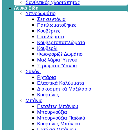
Συνθετικός χλοοτάπητας
Λευκά Είδη
Υπνοδωμάτιο
Σετ σεντόνια
Παπλωματοθήκες
Κουβέρτες
Παπλώματα
Κουβερτοπαπλώματα
Κουβερλί
Φωσφοριζέ Δωμάτιο
Μαξιλάρια Ύπνου
Στρώματα Ύπνου
Σαλόνι
Ριχτάρια
Ελαστικά Καλύμματα
Διακοσμητικά Μαξιλάρια
Κουρτίνες
Μπάνιο
Πετσέτες Μπάνιου
Μπουρνούζια
Μπουρνούζια Παιδικά
Κουρτίνες Μπάνιου
Πατάκια Μπάνιου