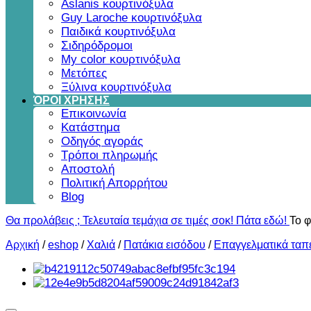
Aslanis κουρτινόξυλα
Guy Laroche κουρτινόξυλα
Παιδικά κουρτινόξυλα
Σιδηρόδρομοι
My color κουρτινόξυλα
Μετόπες
Ξύλινα κουρτινόξυλα
ΌΡΟΙ ΧΡΗΣΗΣ
Επικοινωνία
Κατάστημα
Οδηγός αγοράς
Τρόποι πληρωμής
Αποστολή
Πολιτική Απορρήτου
Blog
Θα προλάβεις ; Τελευταία τεμάχια σε τιμές σοκ! Πάτα εδώ!
Το φ
Αρχική
/
eshop
/
Χαλιά
/
Πατάκια εισόδου
/
Επαγγελματικά ταπ