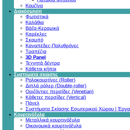
Κουζίνα
Διακόσμηση
Φωτιστικά
Καλάθια
Βάζα-Κεραμικά
Καρέκλες
Σκαμπό
Καναπέδες-Πολυθρόνες
Τραπέζια
3D Panel
Τεχνητά δέντρα
Κάθετοι κήποι
Συστηματα σκιασης
Ρολοκουρτίνες (Roller)
Διπλά ρόλερ (Double-roller)
Οριζόντιες περσίδες (Venetian)
Κάθετες περσίδες (Vertical)
Πάνελ
Συστήματα Σκίασης Εσωτερικού Χώρου | Έργα
Κουρτινόξυλα
Μεταλλικά κουρτινόξυλα
Οικονομικά κουρτινόξυλα