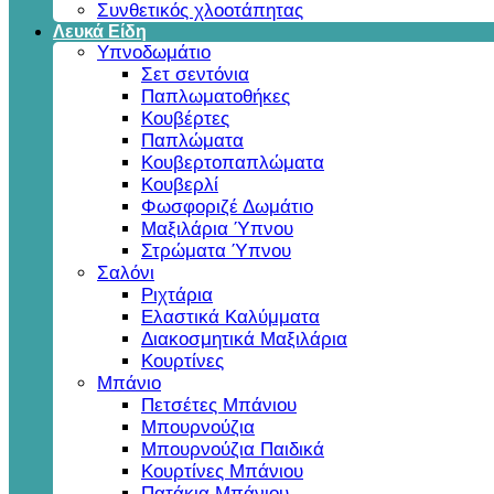
Συνθετικός χλοοτάπητας
Λευκά Είδη
Υπνοδωμάτιο
Σετ σεντόνια
Παπλωματοθήκες
Κουβέρτες
Παπλώματα
Κουβερτοπαπλώματα
Κουβερλί
Φωσφοριζέ Δωμάτιο
Μαξιλάρια Ύπνου
Στρώματα Ύπνου
Σαλόνι
Ριχτάρια
Ελαστικά Καλύμματα
Διακοσμητικά Μαξιλάρια
Κουρτίνες
Μπάνιο
Πετσέτες Μπάνιου
Μπουρνούζια
Μπουρνούζια Παιδικά
Κουρτίνες Μπάνιου
Πατάκια Μπάνιου