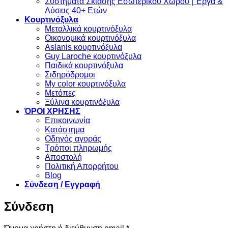
Συστήματα Σκίασης Εσωτερικού Χώρου | Έργα &
Λύσεις 40+ Ετών
Κουρτινόξυλα
Μεταλλικά κουρτινόξυλα
Οικονομικά κουρτινόξυλα
Aslanis κουρτινόξυλα
Guy Laroche κουρτινόξυλα
Παιδικά κουρτινόξυλα
Σιδηρόδρομοι
My color κουρτινόξυλα
Μετόπες
Ξύλινα κουρτινόξυλα
ΌΡΟΙ ΧΡΗΣΗΣ
Επικοινωνία
Κατάστημα
Οδηγός αγοράς
Τρόποι πληρωμής
Αποστολή
Πολιτική Απορρήτου
Blog
Σύνδεση / Εγγραφή
Σύνδεση
Απαιτείται