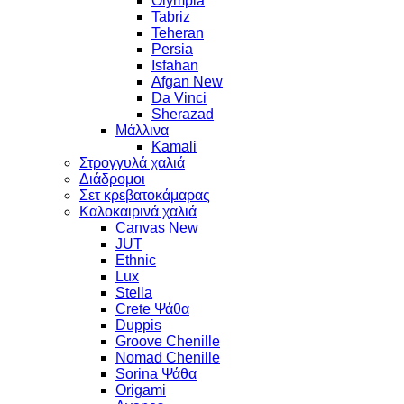
Olympia
Tabriz
Teheran
Persia
Isfahan
Afgan New
Da Vinci
Sherazad
Μάλλινα
Kamali
Στρογγυλά χαλιά
Διάδρομοι
Σετ κρεβατοκάμαρας
Καλοκαιρινά χαλιά
Canvas New
JUT
Ethnic
Lux
Stella
Crete Ψάθα
Duppis
Groove Chenille
Nomad Chenille
Sorina Ψάθα
Origami