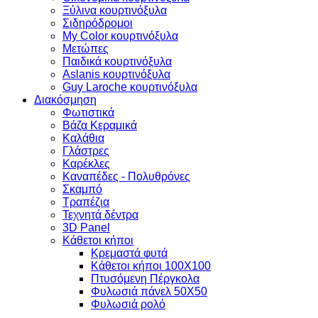
Ξύλινα κουρτινόξυλα
Σιδηρόδρομοι
My Color κουρτινόξυλα
Μετώπες
Παιδικά κουρτινόξυλα
Aslanis κουρτινόξυλα
Guy Laroche κουρτινόξυλα
Διακόσμηση
Φωτιστικά
Βάζα Κεραμικά
Καλάθια
Γλάστρες
Καρέκλες
Καναπέδες - Πολυθρόνες
Σκαμπό
Τραπέζια
Τεχνητά δέντρα
3D Panel
Κάθετοι κήποι
Κρεμαστά φυτά
Κάθετοι κήποι 100Χ100
Πτυσόμενη Πέργκολα
Φυλωσιά πάνελ 50Χ50
Φυλωσιά ρολό