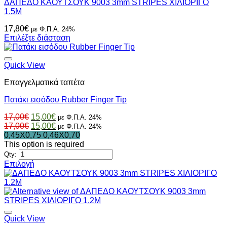
ΔΑΠΕΔΟ ΚΑΟΥΤΣΟΥΚ 9003 3mm STRIPES ΧΙΛΙΟΡΙΓΟ
1.5Μ
17,80
€
με Φ.Π.Α. 24%
Επιλέξτε διάσταση
Quick View
Επαγγελματικά ταπέτα
Πατάκι εισόδου Rubber Finger Tip
Original
Η
17,00
€
15,00
€
με Φ.Π.Α. 24%
price
Original
τρέχουσα
Η
17,00
€
15,00
€
με Φ.Π.Α. 24%
was:
price
τιμή
τρέχουσα
0,45X0,75
0,46X0,70
17,00€.
was:
είναι:
τιμή
This option is required
17,00€.
15,00€.
είναι:
Qty:
15,00€.
Επιλογή
Αυτό
το
προϊόν
έχει
πολλαπλές
παραλλαγές.
Quick View