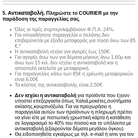
Αντικαταβολή.
5.
Πληρώστε το COURIER με την
παράδοση της παραγγελίας σας.
Όλες οι τιμές συμπεριλαμβάνουν Φ.Π.Α. 24%.
Για οποιαδήποτε παραγγελία ο πελάτης δεν
επιβαρύνεται με έξοδα μεταφοράς για ποσό άνω των 85
€.*
H αντικαταβολή ισχύει για αγορές έως 150€.
Για αγορές άνω των για δέματα μήκους άνω 1,60μ και
άνω των 15 κιλ. δεν ισχύει η αντικαταβολή και η
αποστολή εκτελείτε με μεταφορική.
Για παραγγελίες κάτω των 85€ η χρέωση μεταφορικών
είναι 6,00€
Το κόστος της αντικαταβολής είναι 2,50€.
Δεν ισχύει η αντικαταβολή
για προϊόντα που έχουν
υποστεί επεξεργασία όπως Χαλιά,μοκέτες,συστήματα
σκίασης,κουρτινόξυλα. Για να προχωρήσει η
παραγγελία αυτών των προϊόντων η πληρωμή πρέπει
να γίνει είτε με πιστωτική-χρωστική κάρτα ή κατάθεση
σε λογαριασμό το 40% του ποσού και το υπόλοιπο με
αντικαταβολή.(εξαιρούνται δέματα μεγάλου όγκου).
Θα ειδοποιηθείτε εγκαίρως με τηλ. e-mail ή sms για τον