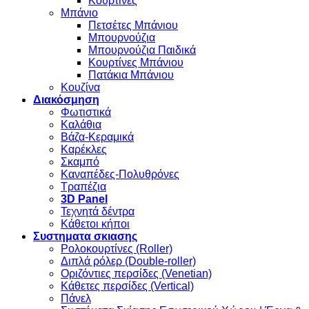
Κουρτίνες
Μπάνιο
Πετσέτες Μπάνιου
Μπουρνούζια
Μπουρνούζια Παιδικά
Κουρτίνες Μπάνιου
Πατάκια Μπάνιου
Κουζίνα
Διακόσμηση
Φωτιστικά
Καλάθια
Βάζα-Κεραμικά
Καρέκλες
Σκαμπό
Καναπέδες-Πολυθρόνες
Τραπέζια
3D Panel
Τεχνητά δέντρα
Κάθετοι κήποι
Συστηματα σκιασης
Ρολοκουρτίνες (Roller)
Διπλά ρόλερ (Double-roller)
Οριζόντιες περσίδες (Venetian)
Κάθετες περσίδες (Vertical)
Πάνελ