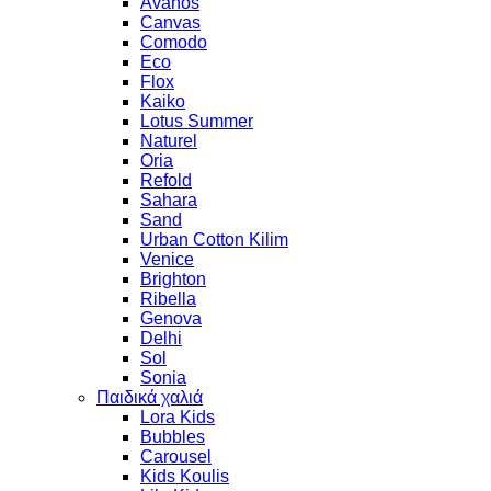
Avanos
Canvas
Comodo
Eco
Flox
Kaiko
Lotus Summer
Naturel
Oria
Refold
Sahara
Sand
Urban Cotton Kilim
Venice
Brighton
Ribella
Genova
Delhi
Sol
Sonia
Παιδικά χαλιά
Lora Kids
Bubbles
Carousel
Kids Koulis