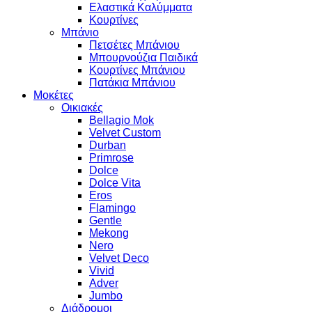
Ελαστικά Καλύμματα
Κουρτίνες
Μπάνιο
Πετσέτες Μπάνιου
Μπουρνούζια Παιδικά
Κουρτίνες Μπάνιου
Πατάκια Μπάνιου
Μοκέτες
Οικιακές
Bellagio Mok
Velvet Custom
Durban
Primrose
Dolce
Dolce Vita
Eros
Flamingo
Gentle
Mekong
Nero
Velvet Deco
Vivid
Adver
Jumbo
Διάδρομοι