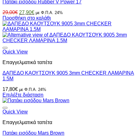
Πατάκι εισόδου Rubber V Power 17
Original
Η
29,00
€
27,90
€
με Φ.Π.Α. 24%
price
τρέχουσα
Προσθήκη στο καλάθι
was:
τιμή
29,00€.
είναι:
27,90€.
Quick View
Επαγγελματικά ταπέτα
ΔΑΠΕΔΟ ΚΑΟΥΤΣΟΥΚ 9005 3mm CHECKER ΛΑΜΑΡΙΝΑ
1.5Μ
17,80
€
με Φ.Π.Α. 24%
Επιλέξτε διάσταση
Quick View
Επαγγελματικά ταπέτα
Πατάκι εισόδου Mars Brown