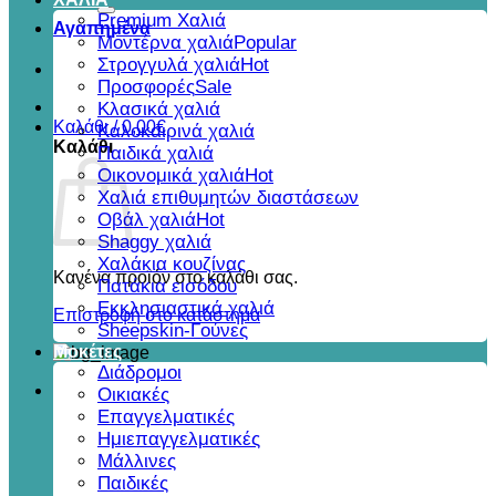
για:
Premium Χαλιά
Αγαπημένα
Μοντέρνα χαλιά
Στρογγυλά χαλιά
Προσφορές
Κλασικά χαλιά
Καλάθι /
0,00
€
Καλοκαιρινά χαλιά
Καλάθι
Παιδικά χαλιά
Οικονομικά χαλιά
Χαλιά επιθυμητών διαστάσεων
Οβάλ χαλιά
Shaggy χαλιά
Χαλάκια κουζίνας
Κανένα προϊόν στο καλάθι σας.
Πατάκια εισόδου
Εκκλησιαστικά χαλιά
Επιστροφή στο κατάστημα
Sheepskin-Γούνες
Μοκέτες
Διάδρομοι
Οικιακές
Επαγγελματικές
Ημιεπαγγελματικές
Μάλλινες
Παιδικές