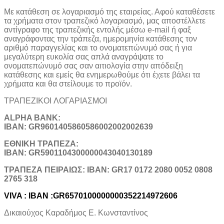
Με κατάθεση σε λογαριασμό της εταιρείας. Αφού καταθέσετε
τα χρήματα στον τραπεζικό λογαριασμό, μας αποστέλλετε
αντίγραφο της τραπεζικής εντολής μέσω e-mail ή φαξ
αναγράφοντας την τράπεζα, ημερομηνία κατάθεσης τον
αριθμό παραγγελίας και το ονοματεπώνυμό σας ή για
μεγαλύτερη ευκολία σας απλά αναγράψατε το
ονοματεπώνυμό σας σαν αιτιολογία στην απόδειξη
κατάθεσης και εμείς θα ενημερωθούμε ότι έχετε βάλει τα
χρήματα και θα στείλουμε το προϊόν.
ΤΡΑΠΕΖΙΚOI ΛΟΓΑΡΙΑΣΜΟΙ
ALPHA BANK:
IBAN: GR9601405860586002002002639
ΕΘΝΙΚΗ ΤΡΑΠΕΖΑ:
IBAN: GR5901104300000043040130189
TΡΑΠΕΖΑ ΠΕΙΡΑΙΩΣ: IBAN: GR17 0172 2080 0052 0808
2765 318
VIVA : IBAN :GR6570100000000352214972606
Δικαιούχος Καραδήμος Ε. Κωνσταντίνος