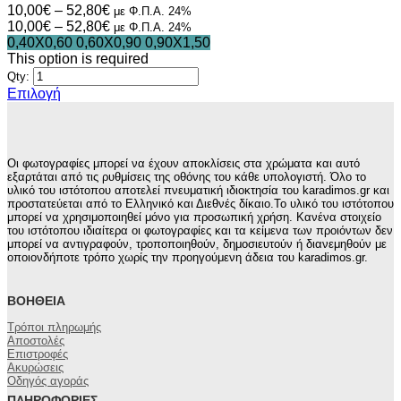
Price
10,00
€
–
52,80
€
με Φ.Π.Α. 24%
range:
Price
10,00
€
–
52,80
€
με Φ.Π.Α. 24%
10,00€
range:
0,40X0,60
0,60X0,90
0,90Χ1,50
through
10,00€
This option is required
52,80€
through
Qty:
52,80€
Επιλογή
Αυτό
το
προϊόν
έχει
Οι φωτογραφίες μπορεί να έχουν αποκλίσεις στα χρώματα και αυτό
πολλαπλές
εξαρτάται από τις ρυθμίσεις της οθόνης του κάθε υπολογιστή. Όλο το
παραλλαγές.
υλικό του ιστότοπου αποτελεί πνευματική ιδιοκτησία του karadimos.gr και
προστατεύεται από το Ελληνικό και Διεθνές δίκαιο.Το υλικό του ιστότοπου
Οι
μπορεί να χρησιμοποιηθεί μόνο για προσωπική χρήση. Κανένα στοιχείο
επιλογές
του ιστότοπου ιδιαίτερα οι φωτογραφίες και τα κείμενα των προιόντων δεν
μπορούν
μπορεί να αντιγραφούν, τροποποιηθούν, δημοσιευτούν ή διανεμηθούν με
να
οποιονδήποτε τρόπο χωρίς την προηγούμενη άδεια του karadimos.gr.
επιλεγούν
στη
ΒΟΉΘΕΙΑ
σελίδα
του
Τρόποι πληρωμής
προϊόντος
Αποστολές
Επιστροφές
Ακυρώσεις
Οδηγός αγοράς
ΠΛΗΡΟΦΟΡΊΕΣ