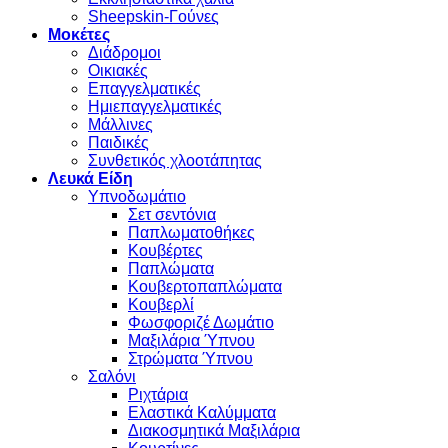
Sheepskin-Γούνες
Μοκέτες
Διάδρομοι
Οικιακές
Επαγγελματικές
Ημιεπαγγελματικές
Μάλλινες
Παιδικές
Συνθετικός χλοοτάπητας
Λευκά Είδη
Υπνοδωμάτιο
Σετ σεντόνια
Παπλωματοθήκες
Κουβέρτες
Παπλώματα
Κουβερτοπαπλώματα
Κουβερλί
Φωσφοριζέ Δωμάτιο
Μαξιλάρια Ύπνου
Στρώματα Ύπνου
Σαλόνι
Ριχτάρια
Ελαστικά Καλύμματα
Διακοσμητικά Μαξιλάρια