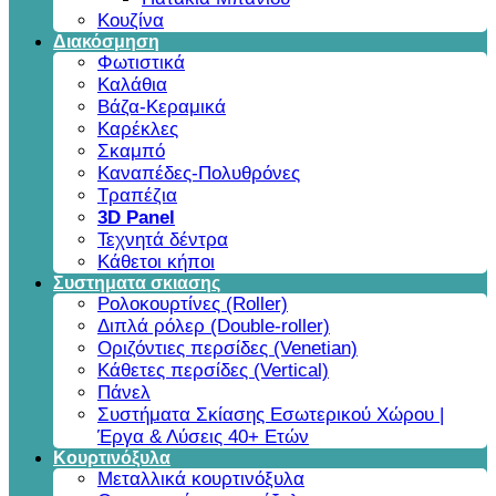
Κουζίνα
Διακόσμηση
Φωτιστικά
Καλάθια
Βάζα-Κεραμικά
Καρέκλες
Σκαμπό
Καναπέδες-Πολυθρόνες
Τραπέζια
3D Panel
Τεχνητά δέντρα
Κάθετοι κήποι
Συστηματα σκιασης
Ρολοκουρτίνες (Roller)
Διπλά ρόλερ (Double-roller)
Οριζόντιες περσίδες (Venetian)
Κάθετες περσίδες (Vertical)
Πάνελ
Συστήματα Σκίασης Εσωτερικού Χώρου |
Έργα & Λύσεις 40+ Ετών
Κουρτινόξυλα
Μεταλλικά κουρτινόξυλα