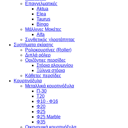
Επαγγελματικές
Aktua
Elea
Taurus
Bingo
Μάλλινες Μοκέτες
Alfa
Συνθετικός χλοοτάπητας
Συστήματα σκίασης
Ρολοκουρτίνες (Roller)
Διπλά ρόλερ
Οριζόντιες περσίδες
Στόρια αλουμινίου
Ξύλινα στόρια
Κάθετες περσίδες
Κουρτινόξυλα
Μεταλλικά κουρτινόξυλα
Π-30
Τ20
Φ10 - Φ16
Φ20
Φ25
Φ25 Marble
Φ35
Οικονομικά κουρτινόξυλα