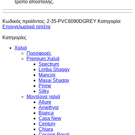
τρόπο αποστολής.
Κωδικός προϊόντος:
2-35-PVC6090DGREY
Κατηγορία:
Επαγγελματικά ταπέτα
Κατηγορίες
Χαλιά
Προσφορές
Premium Χαλιά
Spectrum
Limba Shaggy
Mancini
Masai Shaggy
Prime
Silky
Μοντέρνα χαλιά
Allure
Amethyst
Bianca
Casa New
Century
Chiara
Cocoon Royal