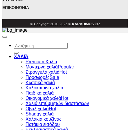
ΕΠΙΚΟΙΝΩΝΊΑ
© Copyright 2010-2026 ©
KARADIMOS.GR
Αναζήτηση
για:
ΧΑΛΙΆ
Premium Χαλιά
Μοντέρνα χαλιά
Στρογγυλά χαλιά
Προσφορές
Κλασικά χαλιά
Καλοκαιρινά χαλιά
Παιδικά χαλιά
Οικονομικά χαλιά
Χαλιά επιθυμητών διαστάσεων
Οβάλ χαλιά
Shaggy χαλιά
Χαλάκια κουζίνας
Πατάκια εισόδου
Εκκλησιαστικά χαλιά