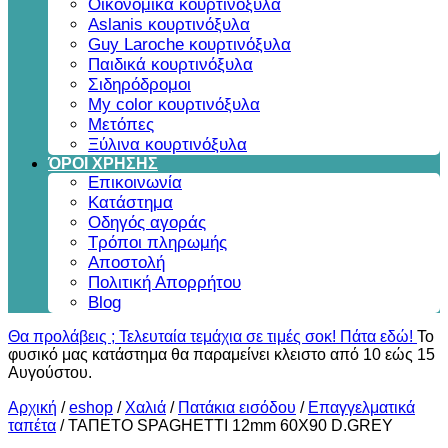
Οικονομικά κουρτινόξυλα
Aslanis κουρτινόξυλα
Guy Laroche κουρτινόξυλα
Παιδικά κουρτινόξυλα
Σιδηρόδρομοι
My color κουρτινόξυλα
Μετόπες
Ξύλινα κουρτινόξυλα
ΌΡΟΙ ΧΡΗΣΗΣ
Επικοινωνία
Κατάστημα
Οδηγός αγοράς
Τρόποι πληρωμής
Αποστολή
Πολιτική Απορρήτου
Blog
Θα προλάβεις ; Τελευταία τεμάχια σε τιμές σοκ! Πάτα εδώ!
Το
φυσικό μας κατάστημα θα παραμείνει κλειστο από 10 εώς 15
Αυγούστου.
Αρχική
/
eshop
/
Χαλιά
/
Πατάκια εισόδου
/
Επαγγελματικά
ταπέτα
/
ΤΑΠΕΤΟ SPAGHETTI 12mm 60X90 D.GREY