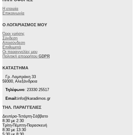
Η εταιρία
Επικοινωνία
Ο ΛΟΓΑΡΙΑΣΜΌΣ ΜΟΥ
Όροι χρήσης
Σύνδεση
Αποσύνδεση
Επιθυμητά
Οι παραγγελίες μου
Πολιτική απορρήτου
GDPR
ΚΑΤΆΣΤΗΜΑ
Γρ. Λαμπράκη 33
59300, Αλεξάνδρεια
Τηλέφωνο
: 23330 25517
Email:
info@karadimos.gr
ΤΗΛ. ΠΑΡΑΓΓΕΛΊΕΣ
Δευτέρα-Τετάρτη-Σάββατο
8:30 με 2:30
Τρίτη-Πέμπτη-Παρασκευή
8:30 με 13:30
5:30 με 8:30