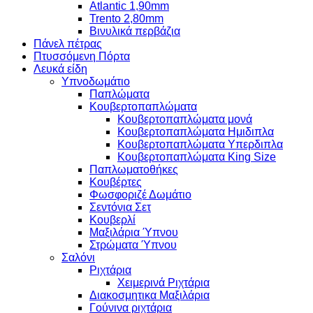
Atlantic 1,90mm
Trento 2,80mm
Βινυλικά περβάζια
Πάνελ πέτρας
Πτυσσόμενη Πόρτα
Λευκά είδη
Υπνοδωμάτιο
Παπλώματα
Κουβερτοπαπλώματα
Κουβερτοπαπλώματα μονά
Κουβερτοπαπλώματα Ημιδιπλα
Κουβερτοπαπλώματα Υπερδιπλα
Κουβερτοπαπλώματα King Size
Παπλωματοθήκες
Κουβέρτες
Φωσφοριζέ Δωμάτιο
Σεντόνια Σετ
Κουβερλί
Μαξιλάρια Ύπνου
Στρώματα Ύπνου
Σαλόνι
Ριχτάρια
Χειμερινά Ριχτάρια
Διακοσμητικα Μαξιλάρια
Γούνινα ριχτάρια