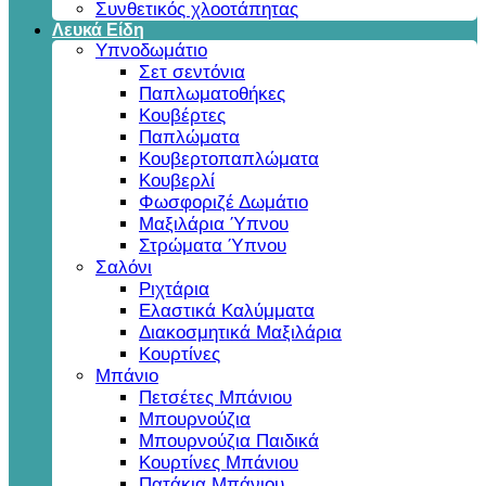
Συνθετικός χλοοτάπητας
Λευκά Είδη
Υπνοδωμάτιο
Σετ σεντόνια
Παπλωματοθήκες
Κουβέρτες
Παπλώματα
Κουβερτοπαπλώματα
Κουβερλί
Φωσφοριζέ Δωμάτιο
Μαξιλάρια Ύπνου
Στρώματα Ύπνου
Σαλόνι
Ριχτάρια
Ελαστικά Καλύμματα
Διακοσμητικά Μαξιλάρια
Κουρτίνες
Μπάνιο
Πετσέτες Μπάνιου
Μπουρνούζια
Μπουρνούζια Παιδικά
Κουρτίνες Μπάνιου
Πατάκια Μπάνιου