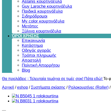
Aslanis κουρτινόξυλα
Guy Laroche κουρτινόξυλα
Παιδικά κουρτινόξυλα
Σιδηρόδρομοι
My color κουρτινόξυλα
Μετόπες
Ξύλινα κουρτινόξυλα
ΌΡΟΙ ΧΡΗΣΗΣ
Επικοινωνία
Κατάστημα
Οδηγός αγοράς
Τρόποι πληρωμής
Αποστολή
Πολιτική Απορρήτου
Blog
Θα προλάβεις ; Τελευταία τεμάχια σε τιμές σοκ! Πάτα εδώ!
Το φ
Αρχική
/
eshop
/
Συστήματα σκίασης
/
Ρολοκουρτίνες (Roller)