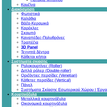
Κουζίνα
Διακόσμηση
Φωτιστικά
Καλάθια
Βάζα-Κεραμικά
Καρέκλες
Σκαμπό
Καναπέδες-Πολυθρόνες
Τραπέζια
3D Panel
Τεχνητά δέντρα
Κάθετοι κήποι
Συστηματα σκιασης
Ρολοκουρτίνες (Roller)
Διπλά ρόλερ (Double-roller)
Οριζόντιες περσίδες (Venetian)
Κάθετες περσίδες (Vertical)
Πάνελ
Συστήματα Σκίασης Εσωτερικού Χώρου | Έργα
Κουρτινόξυλα
Μεταλλικά κουρτινόξυλα
Οικονομικά κουρτινόξυλα