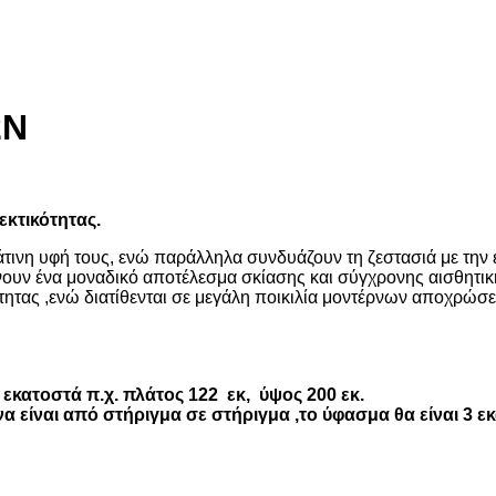
2N
εκτικότητας.
μάτινη υφή τους, ενώ παράλληλα συνδυάζουν τη ζεστασιά με την
νουν ένα μοναδικό αποτέλεσμα σκίασης και σύγχρονης αισθητική
ητας ,ενώ διατίθενται σε μεγάλη ποικιλία μοντέρνων αποχρώσε
 εκατοστά π.χ. πλάτος 122 εκ, ύψος 200 εκ.
α είναι από στήριγμα σε στήριγμα ,το ύφασμα θα είναι 3 ε