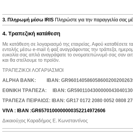
3. Πληρωμή μέσω IRIS
Πληρώστε για την παραγγελία σας 
4. Τραπεζική κατάθεση
Με κατάθεση σε λογαριασμό της εταιρείας. Αφού καταθέσετε τ
εντολής μέσω e-mail ή φαξ αναγράφοντας την τράπεζα, ημερο
ευκολία σας απλά αναγράψατε το ονοματεπώνυμό σας σαν αιτιο
και θα στείλουμε το προϊόν.
ΤΡΑΠΕΖΙΚOI ΛΟΓΑΡΙΑΣΜΟΙ
ALPHA BANK:
IBAN: GR960140586058600200200263
ΕΘΝΙΚΗ ΤΡΑΠΕΖΑ:
IBAN: GR5901104300000043040130
TΡΑΠΕΖΑ ΠΕΙΡΑΙΩΣ: IBAN: GR17 0172 2080 0052 0808 27
VIVA : IBAN :GR6570100000000352214972606
Δικαιούχος Καραδήμος Ε. Κωνσταντίνος