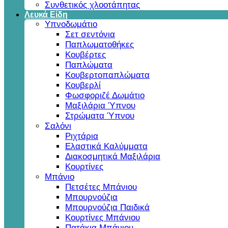
Συνθετικός χλοοτάπητας
Λευκά Είδη
Υπνοδωμάτιο
Σετ σεντόνια
Παπλωματοθήκες
Κουβέρτες
Παπλώματα
Κουβερτοπαπλώματα
Κουβερλί
Φωσφοριζέ Δωμάτιο
Μαξιλάρια Ύπνου
Στρώματα Ύπνου
Σαλόνι
Ριχτάρια
Ελαστικά Καλύμματα
Διακοσμητικά Μαξιλάρια
Κουρτίνες
Μπάνιο
Πετσέτες Μπάνιου
Μπουρνούζια
Μπουρνούζια Παιδικά
Κουρτίνες Μπάνιου
Πατάκια Μπάνιου