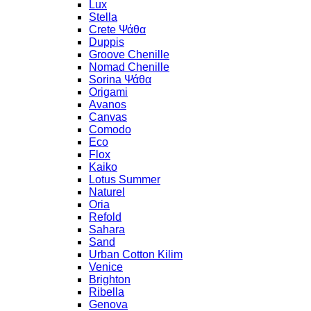
Lux
Stella
Crete Ψάθα
Duppis
Groove Chenille
Nomad Chenille
Sorina Ψάθα
Origami
Avanos
Canvas
Comodo
Eco
Flox
Kaiko
Lotus Summer
Naturel
Oria
Refold
Sahara
Sand
Urban Cotton Kilim
Venice
Brighton
Ribella
Genova