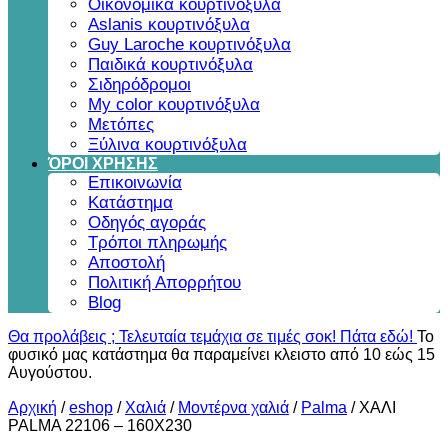
Οικονομικά κουρτινόξυλα
Aslanis κουρτινόξυλα
Guy Laroche κουρτινόξυλα
Παιδικά κουρτινόξυλα
Σιδηρόδρομοι
My color κουρτινόξυλα
Μετόπες
Ξύλινα κουρτινόξυλα
ΌΡΟΙ ΧΡΗΣΗΣ
Επικοινωνία
Κατάστημα
Οδηγός αγοράς
Τρόποι πληρωμής
Αποστολή
Πολιτική Απορρήτου
Blog
Θα προλάβεις ; Τελευταία τεμάχια σε τιμές σοκ! Πάτα εδώ!
Το
φυσικό μας κατάστημα θα παραμείνει κλειστο από 10 εώς 15
Αυγούστου.
Αρχική
/
eshop
/
Χαλιά
/
Μοντέρνα χαλιά
/
Palma
/
ΧΑΛΙ
PALMA 22106 – 160X230