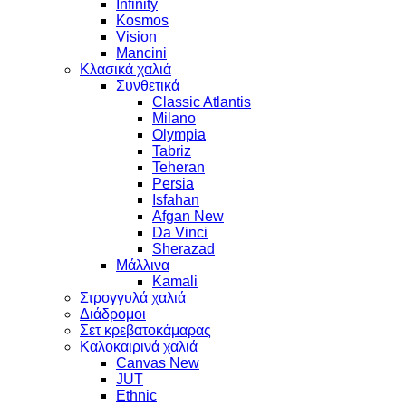
Infinity
Kosmos
Vision
Mancini
Κλασικά χαλιά
Συνθετικά
Classic Atlantis
Milano
Olympia
Tabriz
Teheran
Persia
Isfahan
Afgan New
Da Vinci
Sherazad
Μάλλινα
Kamali
Στρογγυλά χαλιά
Διάδρομοι
Σετ κρεβατοκάμαρας
Καλοκαιρινά χαλιά
Canvas New
JUT
Ethnic