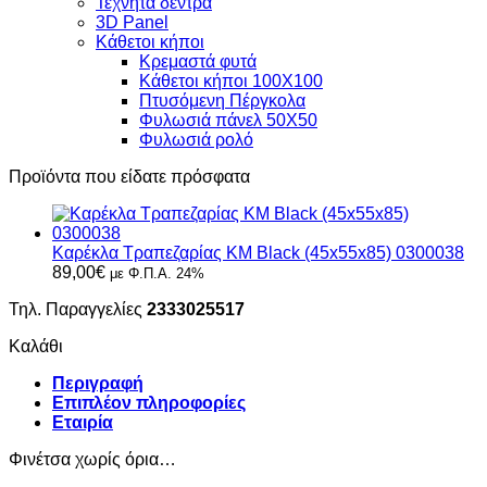
Τεχνητά δέντρα
3D Panel
Κάθετοι κήποι
Κρεμαστά φυτά
Κάθετοι κήποι 100Χ100
Πτυσόμενη Πέργκολα
Φυλωσιά πάνελ 50Χ50
Φυλωσιά ρολό
Προϊόντα που είδατε πρόσφατα
Καρέκλα Τραπεζαρίας KM Black (45x55x85) 0300038
89,00
€
με Φ.Π.Α. 24%
Τηλ. Παραγγελίες
2333025517
Καλάθι
Περιγραφή
Επιπλέον πληροφορίες
Εταιρία
Φινέτσα χωρίς όρια…