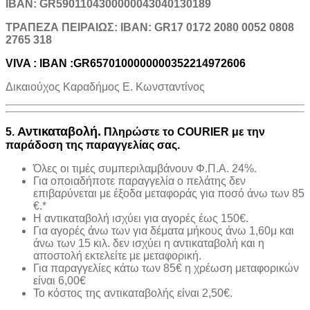
IBAN: GR5901104300000043040130189
TΡΑΠΕΖΑ ΠΕΙΡΑΙΩΣ: IBAN: GR17 0172 2080 0052 0808
2765 318
VIVA : IBAN :GR6570100000000352214972606
Δικαιούχος Καραδήμος Ε. Κωνσταντίνος
Αντικαταβολή.
5.
Πληρώστε το COURIER με την
παράδοση της παραγγελίας σας.
Όλες οι τιμές συμπεριλαμβάνουν Φ.Π.Α. 24%.
Για οποιαδήποτε παραγγελία ο πελάτης δεν
επιβαρύνεται με έξοδα μεταφοράς για ποσό άνω των 85
€.*
H αντικαταβολή ισχύει για αγορές έως 150€.
Για αγορές άνω των για δέματα μήκους άνω 1,60μ και
άνω των 15 κιλ. δεν ισχύει η αντικαταβολή και η
αποστολή εκτελείτε με μεταφορική.
Για παραγγελίες κάτω των 85€ η χρέωση μεταφορικών
είναι 6,00€
Το κόστος της αντικαταβολής είναι 2,50€.