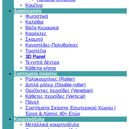
Κουζίνα
Διακόσμηση
Φωτιστικά
Καλάθια
Βάζα-Κεραμικά
Καρέκλες
Σκαμπό
Καναπέδες-Πολυθρόνες
Τραπέζια
3D Panel
Τεχνητά δέντρα
Κάθετοι κήποι
Συστηματα σκιασης
Ρολοκουρτίνες (Roller)
Διπλά ρόλερ (Double-roller)
Οριζόντιες περσίδες (Venetian)
Κάθετες περσίδες (Vertical)
Πάνελ
Συστήματα Σκίασης Εσωτερικού Χώρου |
Έργα & Λύσεις 40+ Ετών
Κουρτινόξυλα
Μεταλλικά κουρτινόξυλα