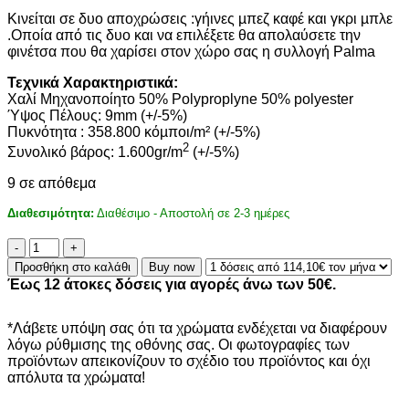
Κινείται σε δυο αποχρώσεις :γήινες µπεζ καφέ και γκρι µπλε
.Οποία από τις δυο και να επιλέξετε θα απολαύσετε την
φινέτσα που θα χαρίσει στον χώρο σας η συλλογή Palma
Τεχνικά Χαρακτηριστικά:
Χαλί Μηχανοποίητο 50% Polyproplyne 50% polyester
Ύψος Πέλους: 9mm (+/-5%)
Πυκνότητα : 358.800 κόµποι/m² (+/-5%)
2
Συνολικό βάρος: 1.600gr/m
(+/-5%)
9 σε απόθεμα
Διαθεσιμότητα:
Διαθέσιμο - Αποστολή σε 2-3 ημέρες
ΧΑΛΙ
PALMA
Προσθήκη στο καλάθι
Buy now
22106
Έως 12 άτοκες δόσεις για αγορές άνω των 50€.
-
160X230
ποσότητα
*Λάβετε υπόψη σας ότι τα χρώματα ενδέχεται να διαφέρουν
λόγω ρύθμισης της οθόνης σας. Οι φωτογραφίες των
προϊόντων απεικονίζουν το σχέδιο του προϊόντος και όχι
απόλυτα τα χρώματα!