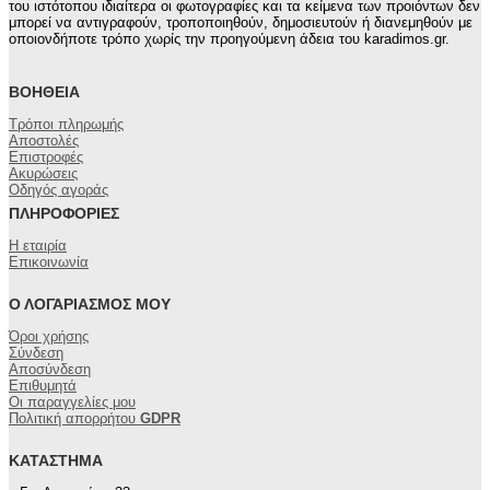
του ιστότοπου ιδιαίτερα οι φωτογραφίες και τα κείμενα των προιόντων δεν
μπορεί να αντιγραφούν, τροποποιηθούν, δημοσιευτούν ή διανεμηθούν με
οποιονδήποτε τρόπο χωρίς την προηγούμενη άδεια του karadimos.gr.
ΒΟΉΘΕΙΑ
Τρόποι πληρωμής
Αποστολές
Επιστροφές
Ακυρώσεις
Οδηγός αγοράς
ΠΛΗΡΟΦΟΡΊΕΣ
Η εταιρία
Επικοινωνία
Ο ΛΟΓΑΡΙΑΣΜΌΣ ΜΟΥ
Όροι χρήσης
Σύνδεση
Αποσύνδεση
Επιθυμητά
Οι παραγγελίες μου
Πολιτική απορρήτου
GDPR
ΚΑΤΆΣΤΗΜΑ