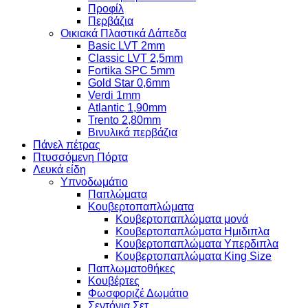
Προφίλ
Περβάζια
Οικιακά Πλαστικά Δάπεδα
Basic LVT 2mm
Classic LVT 2,5mm
Fortika SPC 5mm
Gold Star 0,6mm
Verdi 1mm
Atlantic 1,90mm
Trento 2,80mm
Βινυλικά περβάζια
Πάνελ πέτρας
Πτυσσόμενη Πόρτα
Λευκά είδη
Υπνοδωμάτιο
Παπλώματα
Κουβερτοπαπλώματα
Κουβερτοπαπλώματα μονά
Κουβερτοπαπλώματα Ημιδιπλα
Κουβερτοπαπλώματα Υπερδιπλα
Κουβερτοπαπλώματα King Size
Παπλωματοθήκες
Κουβέρτες
Φωσφοριζέ Δωμάτιο
Σεντόνια Σετ