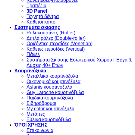
Καναπέδες-Πολυθρόνες
Τραπέζια
3D Panel
Τεχνητά δέντρα
Κάθετοι κήποι
Συστηματα σκιασης
Ρολοκουρτίνες (Roller)
Διπλά ρόλερ (Double-roller)
Οριζόντιες περσίδες (Venetian)
Κάθετες περσίδες (Vertical)
Πάνελ
Συστήματα Σκίασης Εσωτερικού Χώρου | Έργα &
Λύσεις 40+ Ετών
Κουρτινόξυλα
Μεταλλικά κουρτινόξυλα
Οικονομικά κουρτινόξυλα
Aslanis κουρτινόξυλα
Guy Laroche κουρτινόξυλα
Παιδικά κουρτινόξυλα
Σιδηρόδρομοι
My color κουρτινόξυλα
Μετόπες
Ξύλινα κουρτινόξυλα
ΌΡΟΙ ΧΡΗΣΗΣ
Επικοινωνία