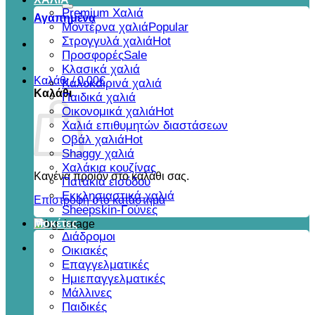
για:
Premium Χαλιά
Αγαπημένα
Μοντέρνα χαλιά
Στρογγυλά χαλιά
Προσφορές
Κλασικά χαλιά
Καλάθι /
0,00
€
Καλοκαιρινά χαλιά
Καλάθι
Παιδικά χαλιά
Οικονομικά χαλιά
Χαλιά επιθυμητών διαστάσεων
Οβάλ χαλιά
Shaggy χαλιά
Χαλάκια κουζίνας
Κανένα προϊόν στο καλάθι σας.
Πατάκια εισόδου
Εκκλησιαστικά χαλιά
Επιστροφή στο κατάστημα
Sheepskin-Γούνες
Μοκέτες
Διάδρομοι
Οικιακές
Επαγγελματικές
Ημιεπαγγελματικές
Μάλλινες
Παιδικές