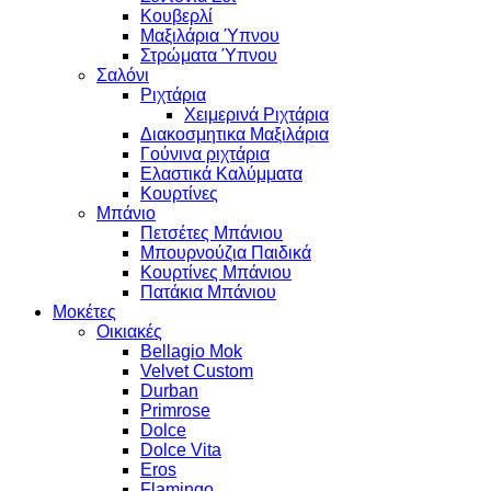
Κουβερλί
Μαξιλάρια Ύπνου
Στρώματα Ύπνου
Σαλόνι
Ριχτάρια
Χειμερινά Ριχτάρια
Διακοσμητικα Μαξιλάρια
Γούνινα ριχτάρια
Ελαστικά Καλύμματα
Κουρτίνες
Μπάνιο
Πετσέτες Μπάνιου
Μπουρνούζια Παιδικά
Κουρτίνες Μπάνιου
Πατάκια Μπάνιου
Μοκέτες
Οικιακές
Bellagio Mok
Velvet Custom
Durban
Primrose
Dolce
Dolce Vita
Eros
Flamingo