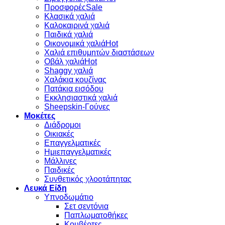
Προσφορές
Κλασικά χαλιά
Καλοκαιρινά χαλιά
Παιδικά χαλιά
Οικονομικά χαλιά
Χαλιά επιθυμητών διαστάσεων
Οβάλ χαλιά
Shaggy χαλιά
Χαλάκια κουζίνας
Πατάκια εισόδου
Εκκλησιαστικά χαλιά
Sheepskin-Γούνες
Μοκέτες
Διάδρομοι
Οικιακές
Επαγγελματικές
Ημιεπαγγελματικές
Μάλλινες
Παιδικές
Συνθετικός χλοοτάπητας
Λευκά Είδη
Υπνοδωμάτιο
Σετ σεντόνια
Παπλωματοθήκες
Κουβέρτες