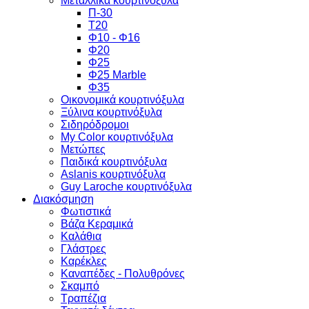
Μεταλλικά κουρτινόξυλα
Π-30
Τ20
Φ10 - Φ16
Φ20
Φ25
Φ25 Marble
Φ35
Οικονομικά κουρτινόξυλα
Ξύλινα κουρτινόξυλα
Σιδηρόδρομοι
My Color κουρτινόξυλα
Μετώπες
Παιδικά κουρτινόξυλα
Aslanis κουρτινόξυλα
Guy Laroche κουρτινόξυλα
Διακόσμηση
Φωτιστικά
Βάζα Κεραμικά
Καλάθια
Γλάστρες
Καρέκλες
Καναπέδες - Πολυθρόνες
Σκαμπό
Τραπέζια