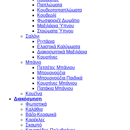
Παπλώματα
Κουβερτοπαπλώματα
Κουβερλί
Φωσφοριζέ Δωμάτιο
Μαξιλάρια Ύπνου
Στρώματα Ύπνου
Σαλόνι
Ριχτάρια
Ελαστικά Καλύμματα
Διακοσμητικά Μαξιλάρια
Κουρτίνες
Μπάνιο
Πετσέτες Μπάνιου
Μπουρνούζια
Μπουρνούζια Παιδικά
Κουρτίνες Μπάνιου
Πατάκια Μπάνιου
Κουζίνα
Διακόσμηση
Φωτιστικά
Καλάθια
Βάζα-Κεραμικά
Καρέκλες
Σκαμπό