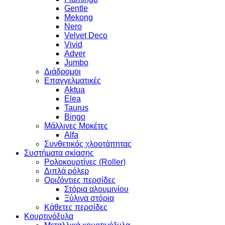
Gentle
Mekong
Nero
Velvet Deco
Vivid
Adver
Jumbo
Διάδρομοι
Επαγγελματικές
Aktua
Elea
Taurus
Bingo
Μάλλινες Μοκέτες
Alfa
Συνθετικός χλοοτάπητας
Συστήματα σκίασης
Ρολοκουρτίνες (Roller)
Διπλά ρόλερ
Οριζόντιες περσίδες
Στόρια αλουμινίου
Ξύλινα στόρια
Κάθετες περσίδες
Κουρτινόξυλα