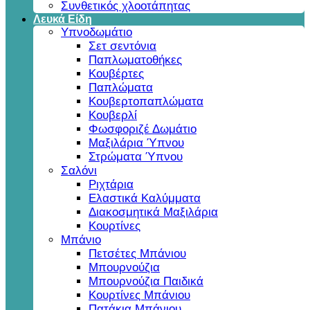
Συνθετικός χλοοτάπητας
Λευκά Είδη
Υπνοδωμάτιο
Σετ σεντόνια
Παπλωματοθήκες
Κουβέρτες
Παπλώματα
Κουβερτοπαπλώματα
Κουβερλί
Φωσφοριζέ Δωμάτιο
Μαξιλάρια Ύπνου
Στρώματα Ύπνου
Σαλόνι
Ριχτάρια
Ελαστικά Καλύμματα
Διακοσμητικά Μαξιλάρια
Κουρτίνες
Μπάνιο
Πετσέτες Μπάνιου
Μπουρνούζια
Μπουρνούζια Παιδικά
Κουρτίνες Μπάνιου
Πατάκια Μπάνιου