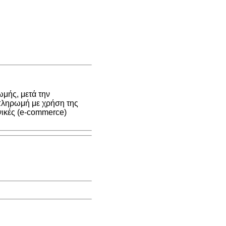
μής, μετά την
 πληρωμή με χρήση της
νικές (e-commerce)