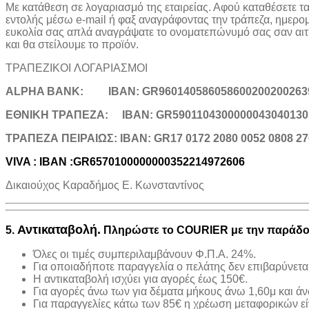
Με κατάθεση σε λογαριασμό της εταιρείας. Αφού καταθέσετε τ
εντολής μέσω e-mail ή φαξ αναγράφοντας την τράπεζα, ημερο
ευκολία σας απλά αναγράψατε το ονοματεπώνυμό σας σαν αιτιο
και θα στείλουμε το προϊόν.
ΤΡΑΠΕΖΙΚOI ΛΟΓΑΡΙΑΣΜΟΙ
ALPHA BANK:
IBAN: GR960140586058600200200263
ΕΘΝΙΚΗ ΤΡΑΠΕΖΑ:
IBAN: GR5901104300000043040130
TΡΑΠΕΖΑ ΠΕΙΡΑΙΩΣ: IBAN: GR17 0172 2080 0052 0808 27
VIVA : IBAN :GR6570100000000352214972606
Δικαιούχος Καραδήμος Ε. Κωνσταντίνος
Αντικαταβολή.
5.
Πληρώστε το COURIER με την παράδοσ
Όλες οι τιμές συμπεριλαμβάνουν Φ.Π.Α. 24%.
Για οποιαδήποτε παραγγελία ο πελάτης δεν επιβαρύνετα
H αντικαταβολή ισχύει για αγορές έως 150€.
Για αγορές άνω των για δέματα μήκους άνω 1,60μ και άνω
Για παραγγελίες κάτω των 85€ η χρέωση μεταφορικών εί