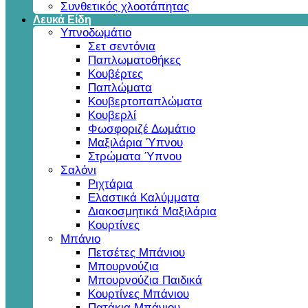
Συνθετικός χλοοτάπητας
Λευκά Είδη
Υπνοδωμάτιο
Σετ σεντόνια
Παπλωματοθήκες
Κουβέρτες
Παπλώματα
Κουβερτοπαπλώματα
Κουβερλί
Φωσφοριζέ Δωμάτιο
Μαξιλάρια Ύπνου
Στρώματα Ύπνου
Σαλόνι
Ριχτάρια
Ελαστικά Καλύμματα
Διακοσμητικά Μαξιλάρια
Κουρτίνες
Μπάνιο
Πετσέτες Μπάνιου
Μπουρνούζια
Μπουρνούζια Παιδικά
Κουρτίνες Μπάνιου
Πατάκια Μπάνιου