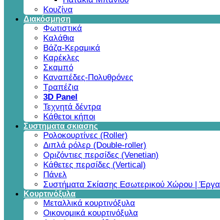
Κουζίνα
Διακόσμηση
Φωτιστικά
Καλάθια
Βάζα-Κεραμικά
Καρέκλες
Σκαμπό
Καναπέδες-Πολυθρόνες
Τραπέζια
3D Panel
Τεχνητά δέντρα
Κάθετοι κήποι
Συστηματα σκιασης
Ρολοκουρτίνες (Roller)
Διπλά ρόλερ (Double-roller)
Οριζόντιες περσίδες (Venetian)
Κάθετες περσίδες (Vertical)
Πάνελ
Συστήματα Σκίασης Εσωτερικού Χώρου | Έργα
Κουρτινόξυλα
Μεταλλικά κουρτινόξυλα
Οικονομικά κουρτινόξυλα