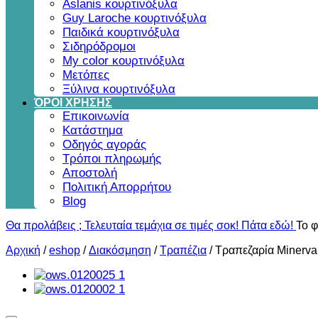
Aslanis κουρτινόξυλα
Guy Laroche κουρτινόξυλα
Παιδικά κουρτινόξυλα
Σιδηρόδρομοι
My color κουρτινόξυλα
Μετόπες
Ξύλινα κουρτινόξυλα
ΌΡΟΙ ΧΡΗΣΗΣ
Επικοινωνία
Κατάστημα
Οδηγός αγοράς
Τρόποι πληρωμής
Αποστολή
Πολιτική Απορρήτου
Blog
Θα προλάβεις ; Τελευταία τεμάχια σε τιμές σοκ! Πάτα εδώ!
Το φ
Αρχική
/
eshop
/
Διακόσμηση
/
Τραπέζια
/
Τραπεζαρία Minerva