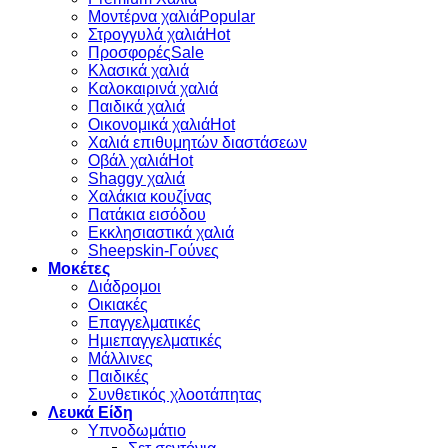
Μοντέρνα χαλιά
Στρογγυλά χαλιά
Προσφορές
Κλασικά χαλιά
Καλοκαιρινά χαλιά
Παιδικά χαλιά
Οικονομικά χαλιά
Χαλιά επιθυμητών διαστάσεων
Οβάλ χαλιά
Shaggy χαλιά
Χαλάκια κουζίνας
Πατάκια εισόδου
Εκκλησιαστικά χαλιά
Sheepskin-Γούνες
Μοκέτες
Διάδρομοι
Οικιακές
Επαγγελματικές
Ημιεπαγγελματικές
Μάλλινες
Παιδικές
Συνθετικός χλοοτάπητας
Λευκά Είδη
Υπνοδωμάτιο