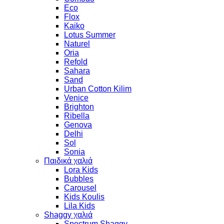
Eco
Flox
Kaiko
Lotus Summer
Naturel
Oria
Refold
Sahara
Sand
Urban Cotton Kilim
Venice
Brighton
Ribella
Genova
Delhi
Sol
Sonia
Παιδικά χαλιά
Lora Kids
Bubbles
Carousel
Kids Koulis
Lila Kids
Shaggy χαλιά
Spectrum Shaggy