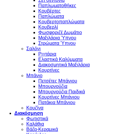
Σετ σεντόνια
Παπλωματοθήκες
Κουβέρτες
Παπλώματα
Κουβερτοπαπλώματα
Κουβερλί
Φωσφοριζέ Δωμάτιο
Μαξιλάρια Ύπνου
Στρώματα Ύπνου
Σαλόνι
Ριχτάρια
Ελαστικά Καλύμματα
Διακοσμητικά Μαξιλάρια
Κουρτίνες
Μπάνιο
Πετσέτες Μπάνιου
Μπουρνούζια
Μπουρνούζια Παιδικά
Κουρτίνες Μπάνιου
Πατάκια Μπάνιου
Κουζίνα
Διακόσμηση
Φωτιστικά
Καλάθια
Βάζα-Κεραμικά