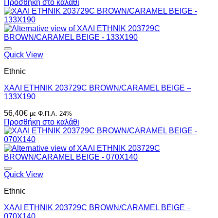
price
τρέχουσα
Προσθήκη στο καλάθι
was:
τιμή
81,00€.
είναι:
68,40€.
Quick View
Ethnic
ΧΑΛΙ ETHNIK 203729C BROWN/CARAMEL BEIGE –
133X190
56,40
€
με Φ.Π.Α. 24%
Προσθήκη στο καλάθι
Quick View
Ethnic
ΧΑΛΙ ETHNIK 203729C BROWN/CARAMEL BEIGE –
070X140