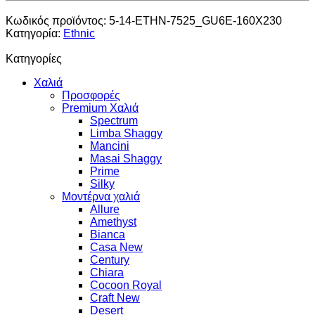
Κωδικός προϊόντος:
5-14-ETHN-7525_GU6E-160X230
Κατηγορία:
Ethnic
Κατηγορίες
Χαλιά
Προσφορές
Premium Χαλιά
Spectrum
Limba Shaggy
Mancini
Masai Shaggy
Prime
Silky
Μοντέρνα χαλιά
Allure
Amethyst
Bianca
Casa New
Century
Chiara
Cocoon Royal
Craft New
Desert