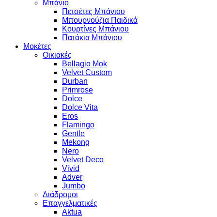
Μπάνιο
Πετσέτες Μπάνιου
Μπουρνούζια Παιδικά
Κουρτίνες Μπάνιου
Πατάκια Μπάνιου
Μοκέτες
Οικιακές
Bellagio Mok
Velvet Custom
Durban
Primrose
Dolce
Dolce Vita
Eros
Flamingo
Gentle
Mekong
Nero
Velvet Deco
Vivid
Adver
Jumbo
Διάδρομοι
Επαγγελματικές
Aktua