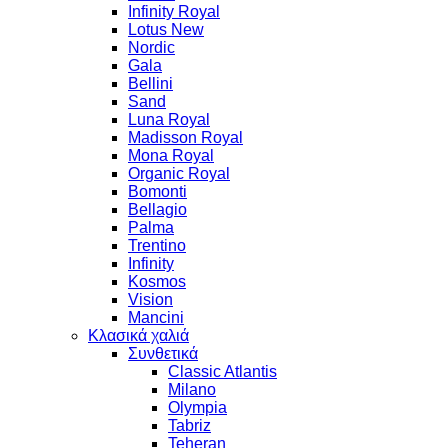
Infinity Royal
Lotus New
Nordic
Gala
Bellini
Sand
Luna Royal
Madisson Royal
Mona Royal
Organic Royal
Bomonti
Bellagio
Palma
Trentino
Infinity
Kosmos
Vision
Mancini
Κλασικά χαλιά
Συνθετικά
Classic Atlantis
Milano
Olympia
Tabriz
Teheran