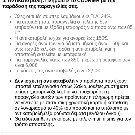
Αντικαταβολή.
5.
Πληρώστε το COURIER με την
παράδοση της παραγγελίας σας.
Όλες οι τιμές συμπεριλαμβάνουν Φ.Π.Α. 24%.
Για οποιαδήποτε παραγγελία ο πελάτης δεν
επιβαρύνεται με έξοδα μεταφοράς για ποσό άνω των 85
€.*
H αντικαταβολή ισχύει για αγορές έως 150€.
Για αγορές άνω των για δέματα μήκους άνω 1,60μ και
άνω των 15 κιλ. δεν ισχύει η αντικαταβολή και η
αποστολή εκτελείτε με μεταφορική.
Για παραγγελίες κάτω των 85€ η χρέωση μεταφορικών
είναι 6,00€
Το κόστος της αντικαταβολής είναι 2,50€.
Δεν ισχύει η αντικαταβολή
για προϊόντα που έχουν
υποστεί επεξεργασία όπως Χαλιά,μοκέτες,συστήματα
σκίασης,κουρτινόξυλα. Για να προχωρήσει η
παραγγελία αυτών των προϊόντων η πληρωμή πρέπει
να γίνει είτε με πιστωτική-χρωστική κάρτα ή κατάθεση
σε λογαριασμό το 40% του ποσού και το υπόλοιπο με
αντικαταβολή.(εξαιρούνται δέματα μεγάλου όγκου).
Θα ειδοποιηθείτε εγκαίρως με τηλ. e-mail ή sms για τον
τρόπο αποστολής.