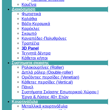
Κουζίνα
Διακόσμηση
Φωτιστικά
Καλάθια
Βάζα-Κεραμικά
Καρέκλες
Σκαμπό
Καναπέδες-Πολυθρόνες
Τραπέζια
3D Panel
Τεχνητά δέντρα
Κάθετοι κήποι
Συστηματα σκιασης
Ρολοκουρτίνες (Roller)
Διπλά ρόλερ (Double-roller)
Οριζόντιες περσίδες (Venetian)
Κάθετες περσίδες (Vertical)
Πάνελ
Συστήματα Σκίασης Εσωτερικού Χώρου |
Έργα & Λύσεις 40+ Ετών
Κουρτινόξυλα
Μεταλλικά κουρτινόξυλα