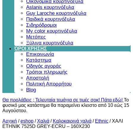
Οικονομικά κουρτινόξυλα
Aslanis κουρτινόξυλα
Guy Laroche κουρτινόξυλα
Παιδικά κουρτινόξυλα
Σιδηρόδρομοι
My color κουρτινόξυλα
Μετόπες
Ξύλινα κουρτινόξυλα
ΌΡΟΙ ΧΡΗΣΗΣ
Επικοινωνία
Κατάστημα
Οδηγός αγοράς
Τρόποι πληρωμής
Αποστολή
Πολιτική Απορρήτου
Blog
Θα προλάβεις ; Τελευταία τεμάχια σε τιμές σοκ! Πάτα εδώ!
Το
φυσικό μας κατάστημα θα παραμείνει κλειστο από 10 εώς 15
Αυγούστου.
Αρχική
/
eshop
/
Χαλιά
/
Καλοκαιρινά χαλιά
/
Ethnic
/
ΧΑΛΙ
ETHNIK 7525D GREY-ECRU – 160X230