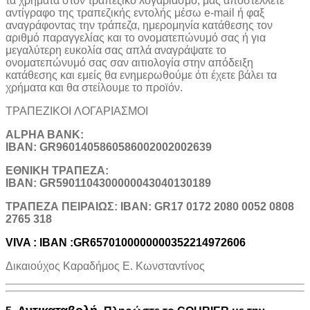
τα χρήματα στον τραπεζικό λογαριασμό, μας αποστέλλετε
αντίγραφο της τραπεζικής εντολής μέσω e-mail ή φαξ
αναγράφοντας την τράπεζα, ημερομηνία κατάθεσης τον
αριθμό παραγγελίας και το ονοματεπώνυμό σας ή για
μεγαλύτερη ευκολία σας απλά αναγράψατε το
ονοματεπώνυμό σας σαν αιτιολογία στην απόδειξη
κατάθεσης και εμείς θα ενημερωθούμε ότι έχετε βάλει τα
χρήματα και θα στείλουμε το προϊόν.
ΤΡΑΠΕΖΙΚOI ΛΟΓΑΡΙΑΣΜΟΙ
ALPHA BANK:
IBAN: GR9601405860586002002002639
ΕΘΝΙΚΗ ΤΡΑΠΕΖΑ:
IBAN: GR5901104300000043040130189
TΡΑΠΕΖΑ ΠΕΙΡΑΙΩΣ: IBAN: GR17 0172 2080 0052 0808
2765 318
VIVA : IBAN :GR6570100000000352214972606
Δικαιούχος Καραδήμος Ε. Κωνσταντίνος