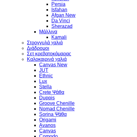
Persia
Isfahan
Afgan New
Da Vinci
Sherazad
Μάλλινα
Kamali
Στρογγυλά χαλιά
Διάδρομοι
Σετ κρεβατοκάμαρας
Καλοκαιρινά χαλιά
Canvas New
JUT
Ethnic
Lux
Stella
Crete Ψάθα
Duppis
Groove Chenille
Nomad Chenille
Sorina Ψάθα
Origami
Avanos
Canvas
Comodo