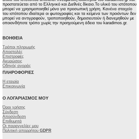
προστατεύεται από το Ελληνικό και Διεθνές δίκαιο.Το υλικό του ιστότοπου
μπορεί να χρησιμοποιηθεί μόνο για προσωπική χρήση. Κανένα στοιχείο
του ιστότοπου ιδιαίτερα οι φωτογραφίες και τα κείμενα των προιόντων δεν
μπορεί να αντιγραφούν, τροποποιηθούν, δημοσιευτούν ή διανεμηθούν με
οποιονδήποτε τρόπο χωρίς την προηγούμενη άδεια του karadimos.gr.
ΒΟΉΘΕΙΑ
Τρόποι πληρωμής
Αποστολές
Επιστροφές
Ακυρώσεις
Οδηγός αγοράς
ΠΛΗΡΟΦΟΡΊΕΣ
Η εταιρία
Επικοινωνία
Ο ΛΟΓΑΡΙΑΣΜΌΣ ΜΟΥ
Όροι χρήσης
Σύνδεση
Αποσύνδεση
Επιθυμητά
Οι παραγγελίες μου
Πολιτική απορρήτου
GDPR