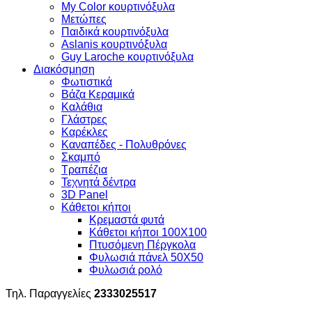
My Color κουρτινόξυλα
Μετώπες
Παιδικά κουρτινόξυλα
Aslanis κουρτινόξυλα
Guy Laroche κουρτινόξυλα
Διακόσμηση
Φωτιστικά
Βάζα Κεραμικά
Καλάθια
Γλάστρες
Καρέκλες
Καναπέδες - Πολυθρόνες
Σκαμπό
Τραπέζια
Τεχνητά δέντρα
3D Panel
Κάθετοι κήποι
Κρεμαστά φυτά
Κάθετοι κήποι 100Χ100
Πτυσόμενη Πέργκολα
Φυλωσιά πάνελ 50Χ50
Φυλωσιά ρολό
Τηλ. Παραγγελίες
2333025517