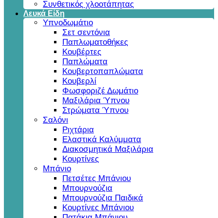
Συνθετικός χλοοτάπητας
Λευκά Είδη
Υπνοδωμάτιο
Σετ σεντόνια
Παπλωματοθήκες
Κουβέρτες
Παπλώματα
Κουβερτοπαπλώματα
Κουβερλί
Φωσφοριζέ Δωμάτιο
Μαξιλάρια Ύπνου
Στρώματα Ύπνου
Σαλόνι
Ριχτάρια
Ελαστικά Καλύμματα
Διακοσμητικά Μαξιλάρια
Κουρτίνες
Μπάνιο
Πετσέτες Μπάνιου
Μπουρνούζια
Μπουρνούζια Παιδικά
Κουρτίνες Μπάνιου
Πατάκια Μπάνιου