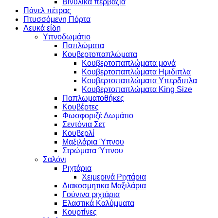
Βινυλικά περβάζια
Πάνελ πέτρας
Πτυσσόμενη Πόρτα
Λευκά είδη
Υπνοδωμάτιο
Παπλώματα
Κουβερτοπαπλώματα
Κουβερτοπαπλώματα μονά
Κουβερτοπαπλώματα Ημιδιπλα
Κουβερτοπαπλώματα Υπερδιπλα
Κουβερτοπαπλώματα King Size
Παπλωματοθήκες
Κουβέρτες
Φωσφοριζέ Δωμάτιο
Σεντόνια Σετ
Κουβερλί
Μαξιλάρια Ύπνου
Στρώματα Ύπνου
Σαλόνι
Ριχτάρια
Χειμερινά Ριχτάρια
Διακοσμητικα Μαξιλάρια
Γούνινα ριχτάρια
Ελαστικά Καλύμματα
Κουρτίνες