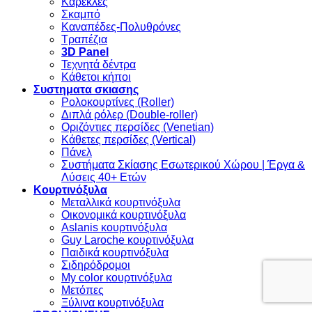
Καρέκλες
Σκαμπό
Καναπέδες-Πολυθρόνες
Τραπέζια
3D Panel
Τεχνητά δέντρα
Κάθετοι κήποι
Συστηματα σκιασης
Ρολοκουρτίνες (Roller)
Διπλά ρόλερ (Double-roller)
Οριζόντιες περσίδες (Venetian)
Κάθετες περσίδες (Vertical)
Πάνελ
Συστήματα Σκίασης Εσωτερικού Χώρου | Έργα &
Λύσεις 40+ Ετών
Κουρτινόξυλα
Μεταλλικά κουρτινόξυλα
Οικονομικά κουρτινόξυλα
Aslanis κουρτινόξυλα
Guy Laroche κουρτινόξυλα
Παιδικά κουρτινόξυλα
Σιδηρόδρομοι
My color κουρτινόξυλα
Μετόπες
Ξύλινα κουρτινόξυλα