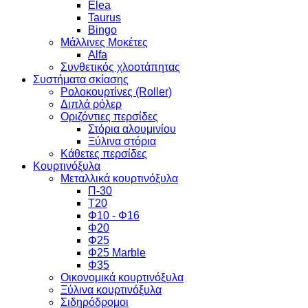
Elea
Taurus
Bingo
Μάλλινες Μοκέτες
Alfa
Συνθετικός χλοοτάπητας
Συστήματα σκίασης
Ρολοκουρτίνες (Roller)
Διπλά ρόλερ
Οριζόντιες περσίδες
Στόρια αλουμινίου
Ξύλινα στόρια
Κάθετες περσίδες
Κουρτινόξυλα
Μεταλλικά κουρτινόξυλα
Π-30
Τ20
Φ10 - Φ16
Φ20
Φ25
Φ25 Marble
Φ35
Οικονομικά κουρτινόξυλα
Ξύλινα κουρτινόξυλα
Σιδηρόδρομοι