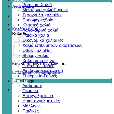
για:
Premium Χαλιά
Αγαπημένα
Μοντέρνα χαλιά
Στρογγυλά χαλιά
Προσφορές
Κλασικά χαλιά
Καλάθι /
0,00
€
Καλοκαιρινά χαλιά
Καλάθι
Παιδικά χαλιά
Οικονομικά χαλιά
Χαλιά επιθυμητών διαστάσεων
Οβάλ χαλιά
Shaggy χαλιά
Χαλάκια κουζίνας
Κανένα προϊόν στο καλάθι σας.
Πατάκια εισόδου
Εκκλησιαστικά χαλιά
Επιστροφή στο κατάστημα
Sheepskin-Γούνες
Μοκέτες
Διάδρομοι
Οικιακές
Επαγγελματικές
Ημιεπαγγελματικές
Μάλλινες
Παιδικές