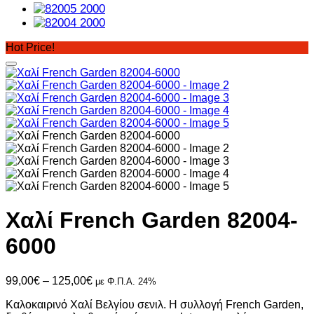
Hot Price!
Χαλί French Garden 82004-
6000
Price
99,00
€
–
125,00
€
με Φ.Π.Α. 24%
range:
Καλοκαιρινό Χαλί Βελγίου σενιλ. Η συλλογή French Garden,
99,00€