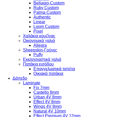
Bellagio-Custom
Ruby Custom
Palma Custom
Authentic
Linear
Loom Custom
Pixel
Χαλάκια κουζίνας
Οικονομικά χαλιά
Allegra
Sheepskin-Γούνες
Puffy
Εκκλησιαστικά χαλιά
Πατάκια εισόδου
Επαγγελματικά ταπέτα
Οικιακά πατάκια
Δάπεδο
Laminate
Fix 7mm
Castello 8mm
Urban 4V 8mm
Effect 4V 8mm
Wings 4V 8mm
Natural 4V 10mm
Effect Premium 4V 12mm