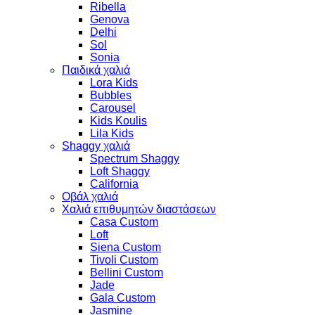
Ribella
Genova
Delhi
Sol
Sonia
Παιδικά χαλιά
Lora Kids
Bubbles
Carousel
Kids Koulis
Lila Kids
Shaggy χαλιά
Spectrum Shaggy
Loft Shaggy
California
Οβάλ χαλιά
Χαλιά επιθυμητών διαστάσεων
Casa Custom
Loft
Siena Custom
Tivoli Custom
Bellini Custom
Jade
Gala Custom
Jasmine