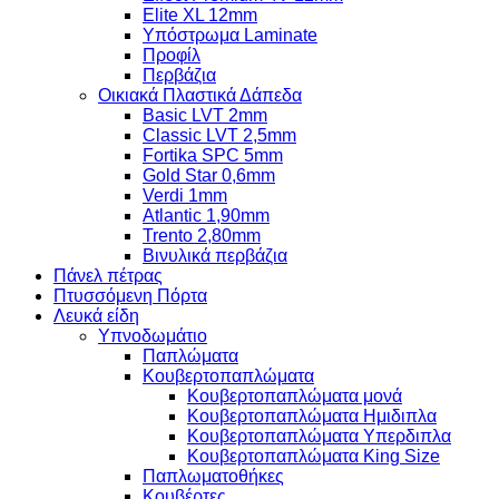
Elite XL 12mm
Υπόστρωμα Laminate
Προφίλ
Περβάζια
Οικιακά Πλαστικά Δάπεδα
Basic LVT 2mm
Classic LVT 2,5mm
Fortika SPC 5mm
Gold Star 0,6mm
Verdi 1mm
Atlantic 1,90mm
Trento 2,80mm
Βινυλικά περβάζια
Πάνελ πέτρας
Πτυσσόμενη Πόρτα
Λευκά είδη
Υπνοδωμάτιο
Παπλώματα
Κουβερτοπαπλώματα
Κουβερτοπαπλώματα μονά
Κουβερτοπαπλώματα Ημιδιπλα
Κουβερτοπαπλώματα Υπερδιπλα
Κουβερτοπαπλώματα King Size
Παπλωματοθήκες
Κουβέρτες