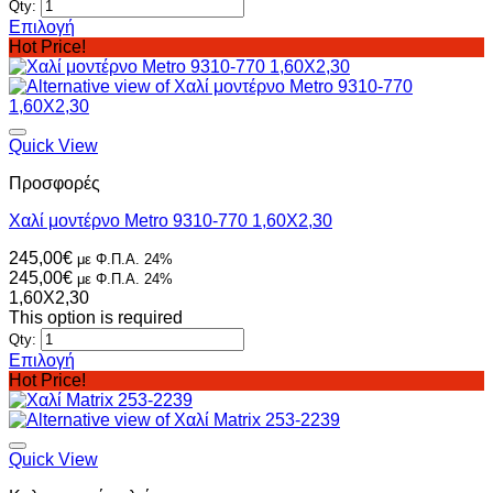
Qty:
Επιλογή
Αυτό
Hot Price!
το
προϊόν
έχει
πολλαπλές
παραλλαγές.
Quick View
Οι
Προσφορές
επιλογές
μπορούν
Xαλί μοντέρνο Metro 9310-770 1,60Χ2,30
να
επιλεγούν
245,00
€
με Φ.Π.Α. 24%
στη
245,00
€
με Φ.Π.Α. 24%
σελίδα
1,60X2,30
του
This option is required
προϊόντος
Qty:
Επιλογή
Αυτό
Hot Price!
το
προϊόν
έχει
πολλαπλές
Quick View
παραλλαγές.