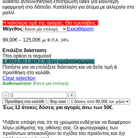
διαθέτει αντιολισθητική επίστρωση latex για καλύτερη
through
εφαρμογή στο δάπεδο. Κατάλληλο για άτομα με αλλεργία στο
125,00€
μαλλί.
Η καλύτερη τιμή της αγοράς. Θα προλάβεις ;
Μέγεθος
Εκκαθάριση
Price
99,00
€
–
125,00
€
με Φ.Π.Α. 24%
range:
Επιλέξτε διάσταση
99,00€
This option is required
through
1,40X2,00
1,60X2,30
Σετ κρεβατοκάμαρας
125,00€
Πατήστε για να επιλέξετε διάσταση και να δείτε τιμή &
προσθήκη στο καλάθι.
Clear selection
Διαθεσιμότητα:
(Κάντε μια επιλογή)
Χαλί
French
Προσθήκη στο καλάθι
Buy now
Garden
Έως 12 άτοκες δόσεις για αγορές άνω των 50€.
82004-
6000
ποσότητα
*Λάβετε υπόψη σας ότι τα χρώματα ενδέχεται να διαφέρουν
λόγω ρύθμισης της οθόνης σας. Οι φωτογραφίες των
προϊόντων απεικονίζουν το σχέδιο του προϊόντος και όχι