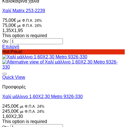
Καλοκαιρινά χαλιά
Οι
επιλογές
Χαλί Matrix 253-2239
μπορούν
να
75,00
€
με Φ.Π.Α. 24%
επιλεγούν
75,00
€
με Φ.Π.Α. 24%
στη
1,35X1,95
σελίδα
This option is required
του
Qty:
προϊόντος
Επιλογή
Αυτό
Hot Price!
το
προϊόν
έχει
πολλαπλές
παραλλαγές.
Quick View
Οι
Προσφορές
επιλογές
μπορούν
Χαλί μάλλινο 1,60Χ2,30 Metro 9326-330
να
επιλεγούν
245,00
€
με Φ.Π.Α. 24%
στη
245,00
€
με Φ.Π.Α. 24%
σελίδα
1,60X2,30
του
This option is required
προϊόντος