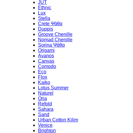
JUT
Ethnic
Lux
Stella
Crete Ψάθα
Duppis
Groove Chenille
Nomad Chenille
Sorina Ψάθα
Origami
Avanos
Canvas
Comodo
Eco
Flox
Kaiko
Lotus Summer
Naturel
Oria
Refold
Sahara
Sand
Urban Cotton Kilim
Venice
Brighton