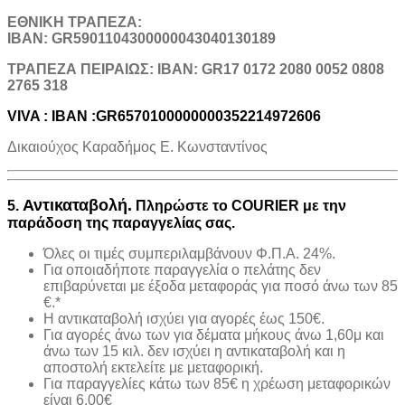
ΕΘΝΙΚΗ ΤΡΑΠΕΖΑ:
IBAN: GR5901104300000043040130189
TΡΑΠΕΖΑ ΠΕΙΡΑΙΩΣ: IBAN: GR17 0172 2080 0052 0808
2765 318
VIVA : IBAN :GR6570100000000352214972606
Δικαιούχος Καραδήμος Ε. Κωνσταντίνος
Αντικαταβολή.
5.
Πληρώστε το COURIER με την
παράδοση της παραγγελίας σας.
Όλες οι τιμές συμπεριλαμβάνουν Φ.Π.Α. 24%.
Για οποιαδήποτε παραγγελία ο πελάτης δεν
επιβαρύνεται με έξοδα μεταφοράς για ποσό άνω των 85
€.*
H αντικαταβολή ισχύει για αγορές έως 150€.
Για αγορές άνω των για δέματα μήκους άνω 1,60μ και
άνω των 15 κιλ. δεν ισχύει η αντικαταβολή και η
αποστολή εκτελείτε με μεταφορική.
Για παραγγελίες κάτω των 85€ η χρέωση μεταφορικών
είναι 6,00€