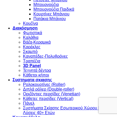
Μπουρνούζια
Μπουρνούζια Παιδικά
Κουρτίνες Μπάνιου
Πατάκια Μπάνιου
Κουζίνα
Διακόσμηση
Φωτιστικά
Καλάθια
Βάζα-Κεραμικά
Καρέκλες
Σκαμπό
Καναπέδες-Πολυθρόνες
Τραπέζια
3D Panel
Τεχνητά δέντρα
Κάθετοι κήποι
Συστηματα σκιασης
Ρολοκουρτίνες (Roller)
Διπλά ρόλερ (Double-roller)
Οριζόντιες περσίδες (Venetian)
Κάθετες περσίδες (Vertical)
Πάνελ
Συστήματα Σκίασης Εσωτερικού Χώρου | Έργα &
Λύσεις 40+ Ετών