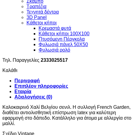
Σκαμπό
Τραπέζια
Τεχνητά δέντρα
3D Panel
Κάθετοι κήποι
Κρεμαστά φυτά
Κάθετοι κήποι 100Χ100
Πτυσόμενη Πέργκολα
Φυλωσιά πάνελ 50Χ50
Φυλωσιά ρολό
Τηλ. Παραγγελίες
2333025517
Καλάθι
Περιγραφή
Επιπλέον πληροφορίες
Εταιρία
Αξιολογήσεις (0)
Καλοκαιρινό Χαλί Βελγίου σενιλ. Η συλλογή French Garden,
διαθέτει αντιολισθητική επίστρωση latex για καλύτερη
εφαρμογή στο δάπεδο. Κατάλληλο για άτομα με αλλεργία στο
μαλλί.
Σχέδιο Vintage