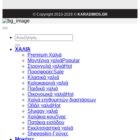
© Copyright 2010-2026 ©
KARADIMOS.GR
Αναζήτηση
για:
ΧΑΛΙΆ
Premium Χαλιά
Μοντέρνα χαλιά
Στρογγυλά χαλιά
Προσφορές
Κλασικά χαλιά
Καλοκαιρινά χαλιά
Παιδικά χαλιά
Οικονομικά χαλιά
Χαλιά επιθυμητών διαστάσεων
Οβάλ χαλιά
Shaggy χαλιά
Χαλάκια κουζίνας
Πατάκια εισόδου
Εκκλησιαστικά χαλιά
Sheepskin-Γούνες
Μοκέτες