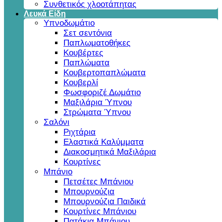
Συνθετικός χλοοτάπητας
Λευκά Είδη
Υπνοδωμάτιο
Σετ σεντόνια
Παπλωματοθήκες
Κουβέρτες
Παπλώματα
Κουβερτοπαπλώματα
Κουβερλί
Φωσφοριζέ Δωμάτιο
Μαξιλάρια Ύπνου
Στρώματα Ύπνου
Σαλόνι
Ριχτάρια
Ελαστικά Καλύμματα
Διακοσμητικά Μαξιλάρια
Κουρτίνες
Μπάνιο
Πετσέτες Μπάνιου
Μπουρνούζια
Μπουρνούζια Παιδικά
Κουρτίνες Μπάνιου
Πατάκια Μπάνιου