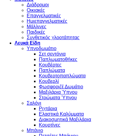
Διάδρομοι
Οικιακές
Επαγγελματικές
Ημιεπαγγελματικές
Μάλλινες
Παιδικές
Συνθετικός χλοοτάπητας
Λευκά Είδη
Υπνοδωμάτιο
Σετ σεντόνια
Παπλωματοθήκες
Κουβέρτες
Παπλώματα
Κουβερτοπαπλώματα
Κουβερλί
Φωσφοριζέ Δωμάτιο
Μαξιλάρια Ύπνου
Στρώματα Ύπνου
Σαλόνι
Ριχτάρια
Ελαστικά Καλύμματα
Διακοσμητικά Μαξιλάρια
Κουρτίνες
Μπάνιο
Πετσέτες Μπάνιου