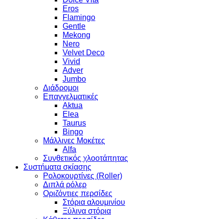
Eros
Flamingo
Gentle
Mekong
Nero
Velvet Deco
Vivid
Adver
Jumbo
Διάδρομοι
Επαγγελματικές
Aktua
Elea
Taurus
Bingo
Μάλλινες Μοκέτες
Alfa
Συνθετικός χλοοτάπητας
Συστήματα σκίασης
Ρολοκουρτίνες (Roller)
Διπλά ρόλερ
Οριζόντιες περσίδες
Στόρια αλουμινίου
Ξύλινα στόρια