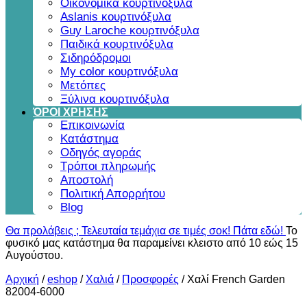
Οικονομικά κουρτινόξυλα
Aslanis κουρτινόξυλα
Guy Laroche κουρτινόξυλα
Παιδικά κουρτινόξυλα
Σιδηρόδρομοι
My color κουρτινόξυλα
Μετόπες
Ξύλινα κουρτινόξυλα
ΌΡΟΙ ΧΡΗΣΗΣ
Επικοινωνία
Κατάστημα
Οδηγός αγοράς
Τρόποι πληρωμής
Αποστολή
Πολιτική Απορρήτου
Blog
Θα προλάβεις ; Τελευταία τεμάχια σε τιμές σοκ! Πάτα εδώ!
Το
φυσικό μας κατάστημα θα παραμείνει κλειστο από 10 εώς 15
Αυγούστου.
Αρχική
/
eshop
/
Χαλιά
/
Προσφορές
/
Χαλί French Garden
82004-6000