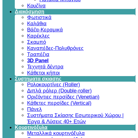
Κουζίνα
Διακόσμηση
Φωτιστικά
Καλάθια
Βάζα-Κεραμικά
Καρέκλες
Σκαμπό
Καναπέδες-Πολυθρόνες
Τραπέζια
3D Panel
Τεχνητά δέντρα
Κάθετοι κήποι
Συστηματα σκιασης
Ρολοκουρτίνες (Roller)
Διπλά ρόλερ (Double-roller)
Οριζόντιες περσίδες (Venetian)
Κάθετες περσίδες (Vertical)
Πάνελ
Συστήματα Σκίασης Εσωτερικού Χώρου |
Έργα & Λύσεις 40+ Ετών
Κουρτινόξυλα
Μεταλλικά κουρτινόξυλα