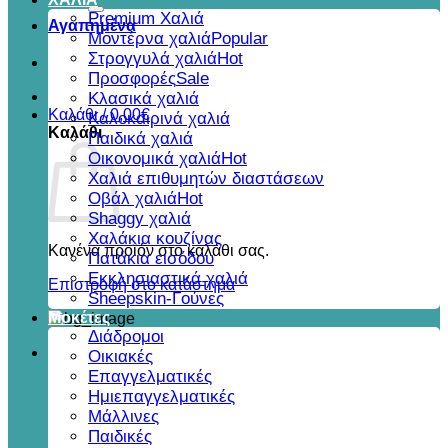
για:
Premium Χαλιά
Αγαπημένα
Μοντέρνα χαλιά
Στρογγυλά χαλιά
Προσφορές
Κλασικά χαλιά
Καλάθι /
0,00
€
Καλοκαιρινά χαλιά
Καλάθι
Παιδικά χαλιά
Οικονομικά χαλιά
Χαλιά επιθυμητών διαστάσεων
Οβάλ χαλιά
Shaggy χαλιά
Χαλάκια κουζίνας
Κανένα προϊόν στο καλάθι σας.
Πατάκια εισόδου
Εκκλησιαστικά χαλιά
Επιστροφή στο κατάστημα
Sheepskin-Γούνες
Μοκέτες
Διάδρομοι
Οικιακές
Επαγγελματικές
Ημιεπαγγελματικές
Μάλλινες
Παιδικές