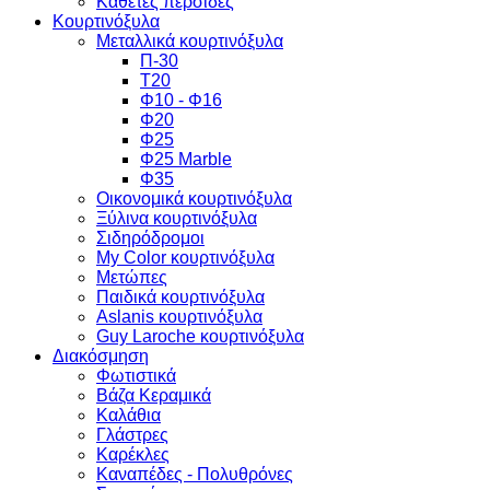
Κάθετες περσίδες
Κουρτινόξυλα
Μεταλλικά κουρτινόξυλα
Π-30
Τ20
Φ10 - Φ16
Φ20
Φ25
Φ25 Marble
Φ35
Οικονομικά κουρτινόξυλα
Ξύλινα κουρτινόξυλα
Σιδηρόδρομοι
My Color κουρτινόξυλα
Μετώπες
Παιδικά κουρτινόξυλα
Aslanis κουρτινόξυλα
Guy Laroche κουρτινόξυλα
Διακόσμηση
Φωτιστικά
Βάζα Κεραμικά
Καλάθια
Γλάστρες
Καρέκλες
Καναπέδες - Πολυθρόνες