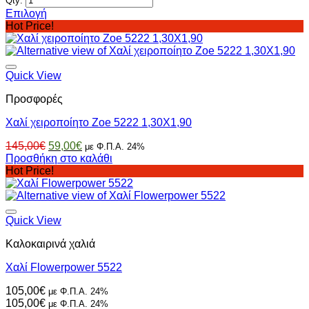
Qty:
Επιλογή
Αυτό
Hot Price!
το
προϊόν
έχει
πολλαπλές
Quick View
παραλλαγές.
Προσφορές
Οι
επιλογές
Χαλί χειροποίητο Zoe 5222 1,30X1,90
μπορούν
να
Original
Η
145,00
€
59,00
€
με Φ.Π.Α. 24%
επιλεγούν
price
τρέχουσα
Προσθήκη στο καλάθι
στη
was:
τιμή
Hot Price!
σελίδα
145,00€.
είναι:
του
59,00€.
προϊόντος
Quick View
Καλοκαιρινά χαλιά
Χαλί Flowerpower 5522
105,00
€
με Φ.Π.Α. 24%
105,00
€
με Φ.Π.Α. 24%