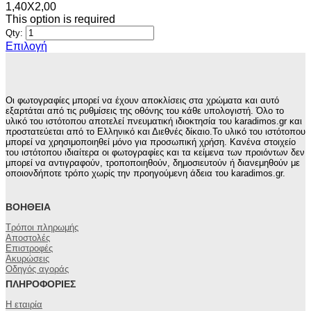
1,40X2,00
This option is required
Qty:
Επιλογή
Αυτό
το
προϊόν
έχει
Οι φωτογραφίες μπορεί να έχουν αποκλίσεις στα χρώματα και αυτό
πολλαπλές
εξαρτάται από τις ρυθμίσεις της οθόνης του κάθε υπολογιστή. Όλο το
παραλλαγές.
υλικό του ιστότοπου αποτελεί πνευματική ιδιοκτησία του karadimos.gr και
προστατεύεται από το Ελληνικό και Διεθνές δίκαιο.Το υλικό του ιστότοπου
Οι
μπορεί να χρησιμοποιηθεί μόνο για προσωπική χρήση. Κανένα στοιχείο
επιλογές
του ιστότοπου ιδιαίτερα οι φωτογραφίες και τα κείμενα των προιόντων δεν
μπορούν
μπορεί να αντιγραφούν, τροποποιηθούν, δημοσιευτούν ή διανεμηθούν με
να
οποιονδήποτε τρόπο χωρίς την προηγούμενη άδεια του karadimos.gr.
επιλεγούν
στη
ΒΟΉΘΕΙΑ
σελίδα
του
Τρόποι πληρωμής
προϊόντος
Αποστολές
Επιστροφές
Ακυρώσεις
Οδηγός αγοράς
ΠΛΗΡΟΦΟΡΊΕΣ
Η εταιρία