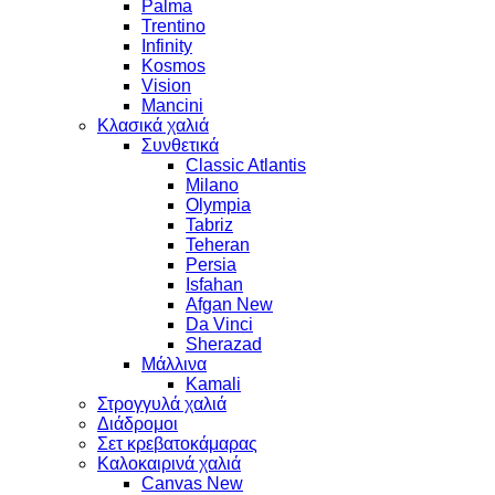
Palma
Trentino
Infinity
Kosmos
Vision
Mancini
Κλασικά χαλιά
Συνθετικά
Classic Atlantis
Milano
Olympia
Tabriz
Teheran
Persia
Isfahan
Afgan New
Da Vinci
Sherazad
Μάλλινα
Kamali
Στρογγυλά χαλιά
Διάδρομοι
Σετ κρεβατοκάμαρας
Καλοκαιρινά χαλιά
Canvas New