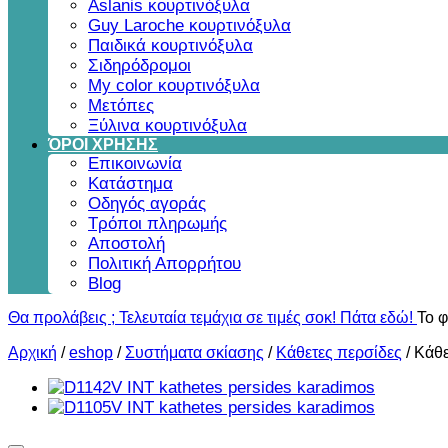
Aslanis κουρτινόξυλα
Guy Laroche κουρτινόξυλα
Παιδικά κουρτινόξυλα
Σιδηρόδρομοι
My color κουρτινόξυλα
Μετόπες
Ξύλινα κουρτινόξυλα
ΌΡΟΙ ΧΡΗΣΗΣ
Επικοινωνία
Κατάστημα
Οδηγός αγοράς
Τρόποι πληρωμής
Αποστολή
Πολιτική Απορρήτου
Blog
Θα προλάβεις ; Τελευταία τεμάχια σε τιμές σοκ! Πάτα εδώ!
Το φ
Αρχική
/
eshop
/
Συστήματα σκίασης
/
Κάθετες περσίδες
/
Κάθε