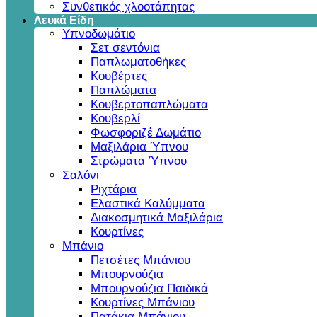
Συνθετικός χλοοτάπητας
Λευκά Είδη
Υπνοδωμάτιο
Σετ σεντόνια
Παπλωματοθήκες
Κουβέρτες
Παπλώματα
Κουβερτοπαπλώματα
Κουβερλί
Φωσφοριζέ Δωμάτιο
Μαξιλάρια Ύπνου
Στρώματα Ύπνου
Σαλόνι
Ριχτάρια
Ελαστικά Καλύμματα
Διακοσμητικά Μαξιλάρια
Κουρτίνες
Μπάνιο
Πετσέτες Μπάνιου
Μπουρνούζια
Μπουρνούζια Παιδικά
Κουρτίνες Μπάνιου
Πατάκια Μπάνιου