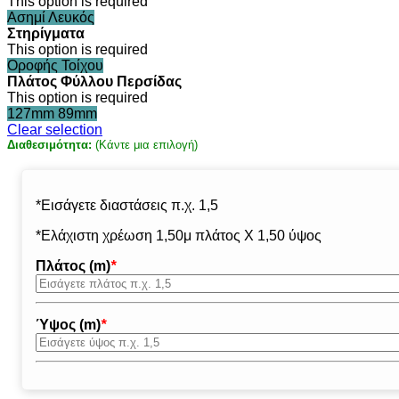
This option is required
Ασημί
Λευκός
Στηρίγματα
This option is required
Οροφής
Τοίχου
Πλάτος Φύλλου Περσίδας
This option is required
127mm
89mm
Clear selection
Διαθεσιμότητα:
(Κάντε μια επιλογή)
*Εισάγετε διαστάσεις π.χ. 1,5
*Ελάχιστη χρέωση 1,50μ πλάτος Χ 1,50 ύψος
Πλάτος (m)
*
Ύψος (m)
*