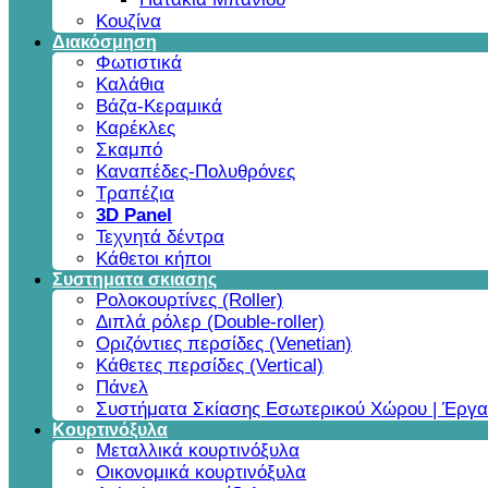
Κουζίνα
Διακόσμηση
Φωτιστικά
Καλάθια
Βάζα-Κεραμικά
Καρέκλες
Σκαμπό
Καναπέδες-Πολυθρόνες
Τραπέζια
3D Panel
Τεχνητά δέντρα
Κάθετοι κήποι
Συστηματα σκιασης
Ρολοκουρτίνες (Roller)
Διπλά ρόλερ (Double-roller)
Οριζόντιες περσίδες (Venetian)
Κάθετες περσίδες (Vertical)
Πάνελ
Συστήματα Σκίασης Εσωτερικού Χώρου | Έργα
Κουρτινόξυλα
Μεταλλικά κουρτινόξυλα
Οικονομικά κουρτινόξυλα