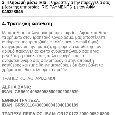
3. Πληρωμή μέσω IRIS
Πληρώστε για την παραγγελία σας
μέσω της υπηρεσίας IRIS PAYMENTS με τον ΑΦΜ
046328846
4. Τραπεζική κατάθεση
Με κατάθεση σε λογαριασμό της εταιρείας. Αφού καταθέσετε
τα χρήματα στον τραπεζικό λογαριασμό, μας αποστέλλετε
αντίγραφο της τραπεζικής εντολής μέσω e-mail ή φαξ
αναγράφοντας την τράπεζα, ημερομηνία κατάθεσης τον
αριθμό παραγγελίας και το ονοματεπώνυμό σας ή για
μεγαλύτερη ευκολία σας απλά αναγράψατε το
ονοματεπώνυμό σας σαν αιτιολογία στην απόδειξη
κατάθεσης και εμείς θα ενημερωθούμε ότι έχετε βάλει τα
χρήματα και θα στείλουμε το προϊόν.
ΤΡΑΠΕΖΙΚOI ΛΟΓΑΡΙΑΣΜΟΙ
ALPHA BANK:
IBAN: GR9601405860586002002002639
ΕΘΝΙΚΗ ΤΡΑΠΕΖΑ:
IBAN: GR5901104300000043040130189
TΡΑΠΕΖΑ ΠΕΙΡΑΙΩΣ: IBAN: GR17 0172 2080 0052 0808