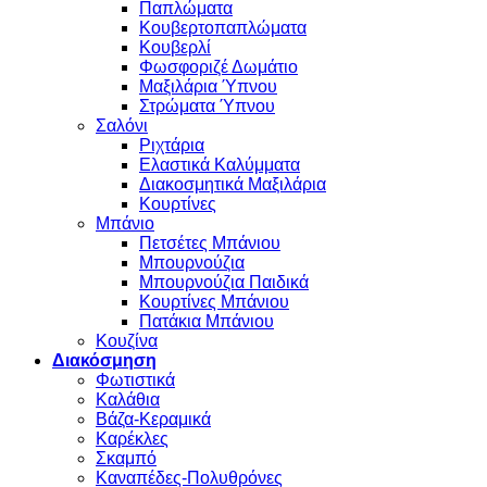
Παπλώματα
Κουβερτοπαπλώματα
Κουβερλί
Φωσφοριζέ Δωμάτιο
Μαξιλάρια Ύπνου
Στρώματα Ύπνου
Σαλόνι
Ριχτάρια
Ελαστικά Καλύμματα
Διακοσμητικά Μαξιλάρια
Κουρτίνες
Μπάνιο
Πετσέτες Μπάνιου
Μπουρνούζια
Μπουρνούζια Παιδικά
Κουρτίνες Μπάνιου
Πατάκια Μπάνιου
Κουζίνα
Διακόσμηση
Φωτιστικά
Καλάθια
Βάζα-Κεραμικά
Καρέκλες
Σκαμπό
Καναπέδες-Πολυθρόνες