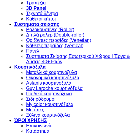
Τραπέζια
3D Panel
Τεχνητά δέντρα
Κάθετοι κήποι
Συστηματα σκιασης
Ρολοκουρτίνες (Roller)
Διπλά ρόλερ (Double-roller)
Οριζόντιες περσίδες (Venetian)
Κάθετες περσίδες (Vertical)
Πάνελ
Συστήματα Σκίασης Εσωτερικού Χώρου | Έργα &
Λύσεις 40+ Ετών
Κουρτινόξυλα
Μεταλλικά κουρτινόξυλα
Οικονομικά κουρτινόξυλα
Aslanis κουρτινόξυλα
Guy Laroche κουρτινόξυλα
Παιδικά κουρτινόξυλα
Σιδηρόδρομοι
My color κουρτινόξυλα
Μετόπες
Ξύλινα κουρτινόξυλα
ΌΡΟΙ ΧΡΗΣΗΣ
Επικοινωνία
Κατάστημα