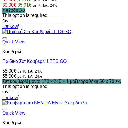
με Φ.Π.Α. 24%
επιλεγούν
price
Original
τρέχουσα
Η
39,90
€
35,91
€
με Φ.Π.Α. 24%
στη
was:
price
τιμή
τρέχουσα
Υπέρδιπλο
σελίδα
39,90€.
was:
είναι:
τιμή
This option is required
του
39,90€.
35,91€.
είναι:
Qty:
προϊόντος
35,91€.
Επιλογή
Αυτό
το
προϊόν
Quick View
έχει
Κουβερλί
πολλαπλές
παραλλαγές.
Παιδικό Σετ Κουβερλί LETS GO
Οι
επιλογές
55,00
€
με Φ.Π.Α. 24%
μπορούν
55,00
€
με Φ.Π.Α. 24%
να
Σετ κουβερλί μονό: 170 x 240 + 1 μαξιλαροθήκη 50 x 70 εκ.
επιλεγούν
This option is required
στη
Qty:
σελίδα
Επιλογή
του
Αυτό
προϊόντος
το
προϊόν
Quick View
έχει
Κουβερλί
πολλαπλές