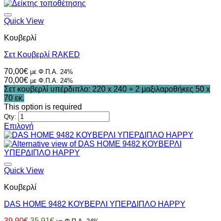
was:
τιμή
49,90€.
είναι:
44,90€.
Quick View
Κουβερλί
Σετ Κουβερλί RAKED
70,00
€
με Φ.Π.Α. 24%
70,00
€
με Φ.Π.Α. 24%
Σετ κουβερλί υπέρδιπλο: 220 x 240 + 2 μαξιλαροθήκες 50 x
70 εκ.
This option is required
Qty:
Επιλογή
Αυτό
το
προϊόν
έχει
πολλαπλές
Quick View
παραλλαγές.
Κουβερλί
Οι
επιλογές
DAS HOME 9482 ΚΟΥΒΕΡΛΙ ΥΠΕΡΔΙΠΛΟ HAPPY
μπορούν
να
Original
Η
39,90
€
35,91
€