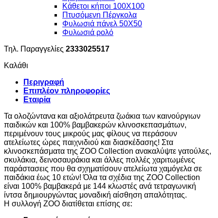
Κάθετοι κήποι 100Χ100
Πτυσόμενη Πέργκολα
Φυλωσιά πάνελ 50Χ50
Φυλωσιά ρολό
Τηλ. Παραγγελίες
2333025517
Καλάθι
Περιγραφή
Επιπλέον πληροφορίες
Εταιρία
Τα ολοζώντανα και αξιολάτρευτα ζωάκια των καινούργιων
παιδικών και 100% βαμβακερών κλινοσκεπασμάτων,
περιμένουν τους μικρούς μας φίλους να περάσουν
ατελείωτες ώρες παιχνιδιού και διασκέδασης! Στα
κλινοσκεπάσματα της ZOO Collection ανακαλύψτε γατούλες,
σκυλάκια, δεινοσαυράκια και άλλες πολλές χαριτωμένες
παράστασεις που θα σχηματίσουν ατελείωτα χαμόγελα σε
παιδάκια έως 10 ετών! Όλα τα σχέδια της ZOO Collection
είναι 100% βαμβακερά με 144 κλωστές ανά τετραγωνική
ίντσα δημιουργώντας μοναδική αίσθηση απαλότητας.
H συλλογή ZOO διατίθεται επίσης σε: