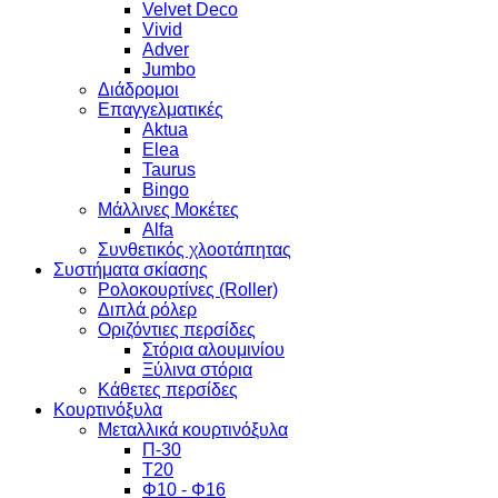
Velvet Deco
Vivid
Adver
Jumbo
Διάδρομοι
Επαγγελματικές
Aktua
Elea
Taurus
Bingo
Μάλλινες Μοκέτες
Alfa
Συνθετικός χλοοτάπητας
Συστήματα σκίασης
Ρολοκουρτίνες (Roller)
Διπλά ρόλερ
Οριζόντιες περσίδες
Στόρια αλουμινίου
Ξύλινα στόρια
Κάθετες περσίδες
Κουρτινόξυλα
Μεταλλικά κουρτινόξυλα
Π-30
Τ20
Φ10 - Φ16