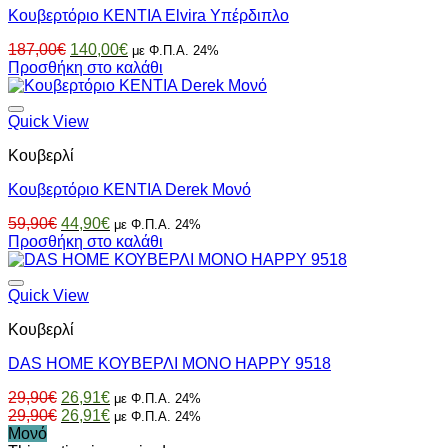
παραλλαγές.
Κουβερτόριο KENTIA Elvira Υπέρδιπλο
Οι
επιλογές
Original
Η
187,00
€
140,00
€
με Φ.Π.Α. 24%
μπορούν
price
τρέχουσα
Προσθήκη στο καλάθι
να
was:
τιμή
επιλεγούν
187,00€.
είναι:
στη
140,00€.
Quick View
σελίδα
του
Κουβερλί
προϊόντος
Κουβερτόριο KENTIA Derek Μονό
Original
Η
59,90
€
44,90
€
με Φ.Π.Α. 24%
price
τρέχουσα
Προσθήκη στο καλάθι
was:
τιμή
59,90€.
είναι:
44,90€.
Quick View
Κουβερλί
DAS HOME ΚΟΥΒΕΡΛΙ ΜΟΝΟ HAPPY 9518
Original
Η
29,90
€
26,91
€
με Φ.Π.Α. 24%
price
Original
τρέχουσα
Η
29,90
€
26,91
€
με Φ.Π.Α. 24%
was:
price
τιμή
τρέχουσα
Μονό