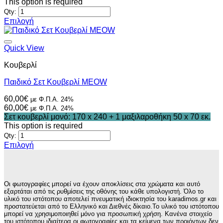
29,90€.
was:
είναι:
τιμή
This option is required
29,90€.
26,91€.
είναι:
Qty:
26,91€.
Επιλογή
Αυτό
το
προϊόν
Quick View
έχει
Κουβερλί
πολλαπλές
παραλλαγές.
Παιδικό Σετ Κουβερλί MEOW
Οι
επιλογές
60,00
€
με Φ.Π.Α. 24%
μπορούν
60,00
€
με Φ.Π.Α. 24%
να
Σετ κουβερλί μονό: 170 x 240 + 1 μαξιλαροθήκη 50 x 70 εκ.
επιλεγούν
This option is required
στη
Qty:
σελίδα
Επιλογή
του
Αυτό
προϊόντος
το
προϊόν
έχει
Οι φωτογραφίες μπορεί να έχουν αποκλίσεις στα χρώματα και αυτό
πολλαπλές
εξαρτάται από τις ρυθμίσεις της οθόνης του κάθε υπολογιστή. Όλο το
παραλλαγές.
υλικό του ιστότοπου αποτελεί πνευματική ιδιοκτησία του karadimos.gr και
προστατεύεται από το Ελληνικό και Διεθνές δίκαιο.Το υλικό του ιστότοπου
Οι
μπορεί να χρησιμοποιηθεί μόνο για προσωπική χρήση. Κανένα στοιχείο
επιλογές
του ιστότοπου ιδιαίτερα οι φωτογραφίες και τα κείμενα των προιόντων δεν