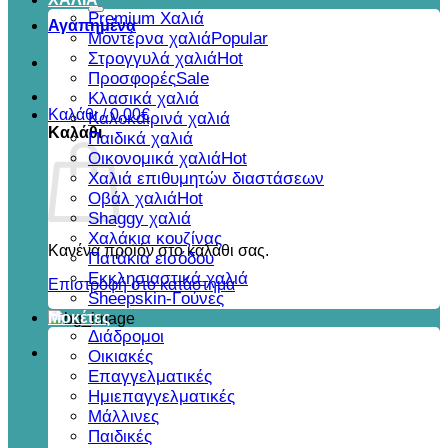
για:
Premium Χαλιά
Αγαπημένα
Μοντέρνα χαλιά
Στρογγυλά χαλιά
Προσφορές
Κλασικά χαλιά
Καλάθι /
0,00
€
Καλοκαιρινά χαλιά
Καλάθι
Παιδικά χαλιά
Οικονομικά χαλιά
Χαλιά επιθυμητών διαστάσεων
Οβάλ χαλιά
Shaggy χαλιά
Χαλάκια κουζίνας
Κανένα προϊόν στο καλάθι σας.
Πατάκια εισόδου
Εκκλησιαστικά χαλιά
Επιστροφή στο κατάστημα
Sheepskin-Γούνες
Μοκέτες
Διάδρομοι
Οικιακές
Επαγγελματικές
Ημιεπαγγελματικές
Μάλλινες
Παιδικές