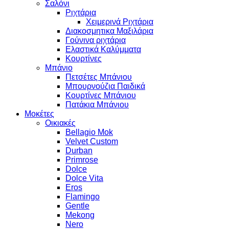
Σαλόνι
Ριχτάρια
Χειμερινά Ριχτάρια
Διακοσμητικα Μαξιλάρια
Γούνινα ριχτάρια
Ελαστικά Καλύμματα
Κουρτίνες
Μπάνιο
Πετσέτες Μπάνιου
Μπουρνούζια Παιδικά
Κουρτίνες Μπάνιου
Πατάκια Μπάνιου
Μοκέτες
Οικιακές
Bellagio Mok
Velvet Custom
Durban
Primrose
Dolce
Dolce Vita
Eros
Flamingo
Gentle
Mekong
Nero