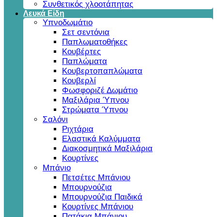
Συνθετικός χλοοτάπητας
Λευκά Είδη
Υπνοδωμάτιο
Σετ σεντόνια
Παπλωματοθήκες
Κουβέρτες
Παπλώματα
Κουβερτοπαπλώματα
Κουβερλί
Φωσφοριζέ Δωμάτιο
Μαξιλάρια Ύπνου
Στρώματα Ύπνου
Σαλόνι
Ριχτάρια
Ελαστικά Καλύμματα
Διακοσμητικά Μαξιλάρια
Κουρτίνες
Μπάνιο
Πετσέτες Μπάνιου
Μπουρνούζια
Μπουρνούζια Παιδικά
Κουρτίνες Μπάνιου
Πατάκια Μπάνιου