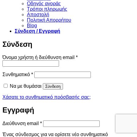
Οδηγός αγοράς
Τρόποι πληρωμής
Αποστολή
Πολιτική Απορρήτου
Blog
Σύνδεση / Εγγραφή
Σύνδεση
Απαιτείται
Όνομα χρήστη ή διεύθυνση email
*
Απαιτείται
Συνθηματικό
*
Να με θυμάσαι
Σύνδεση
Χάσατε το συνθηματικό πρόσβασής σας;
Εγγραφή
Απαιτείται
Διεύθυνση email
*
Ένας σύνδεσμος για να ορίσετε νέο συνθηματικό