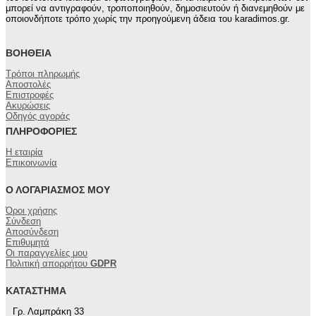
μπορούν
μπορεί να αντιγραφούν, τροποποιηθούν, δημοσιευτούν ή διανεμηθούν με
να
οποιονδήποτε τρόπο χωρίς την προηγούμενη άδεια του karadimos.gr.
επιλεγούν
στη
ΒΟΉΘΕΙΑ
σελίδα
του
Τρόποι πληρωμής
προϊόντος
Αποστολές
Επιστροφές
Ακυρώσεις
Οδηγός αγοράς
ΠΛΗΡΟΦΟΡΊΕΣ
Η εταιρία
Επικοινωνία
Ο ΛΟΓΑΡΙΑΣΜΌΣ ΜΟΥ
Όροι χρήσης
Σύνδεση
Αποσύνδεση
Επιθυμητά
Οι παραγγελίες μου
Πολιτική απορρήτου
GDPR
ΚΑΤΆΣΤΗΜΑ
Γρ. Λαμπράκη 33