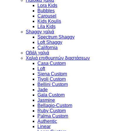
Παιδικά χαλιά
Lora Kids
Bubbles
Carousel
Kids Koulis
Lila Kids
Shaggy χαλιά
Spectrum Shaggy
Loft Shaggy
California
Οβάλ χαλιά
Χαλιά επιθυμητών διαστάσεων
Casa Custom
Loft
Siena Custom
Tivoli Custom
Bellini Custom
Jade
Gala Custom
Jasmine
Bellagio-Custom
Ruby Custom
Palma Custom
Authentic
Linear