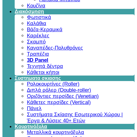
Κουζίνα
Διακόσμηση
Φωτιστικά
Καλάθια
Βάζα-Κεραμικά
Καρέκλες
Σκαμπό
Καναπέδες-Πολυθρόνες
Τραπέζια
3D Panel
Τεχνητά δέντρα
Κάθετοι κήποι
Συστηματα σκιασης
Ρολοκουρτίνες (Roller)
Διπλά ρόλερ (Double-roller)
Οριζόντιες περσίδες (Venetian)
Κάθετες περσίδες (Vertical)
Πάνελ
Συστήματα Σκίασης Εσωτερικού Χώρου |
Έργα & Λύσεις 40+ Ετών
Κουρτινόξυλα
Μεταλλικά κουρτινόξυλα