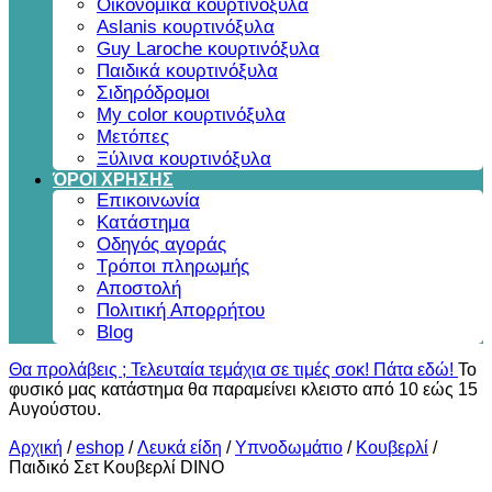
Οικονομικά κουρτινόξυλα
Aslanis κουρτινόξυλα
Guy Laroche κουρτινόξυλα
Παιδικά κουρτινόξυλα
Σιδηρόδρομοι
My color κουρτινόξυλα
Μετόπες
Ξύλινα κουρτινόξυλα
ΌΡΟΙ ΧΡΗΣΗΣ
Επικοινωνία
Κατάστημα
Οδηγός αγοράς
Τρόποι πληρωμής
Αποστολή
Πολιτική Απορρήτου
Blog
Θα προλάβεις ; Τελευταία τεμάχια σε τιμές σοκ! Πάτα εδώ!
Το
φυσικό μας κατάστημα θα παραμείνει κλειστο από 10 εώς 15
Αυγούστου.
Αρχική
/
eshop
/
Λευκά είδη
/
Υπνοδωμάτιο
/
Κουβερλί
/
Παιδικό Σετ Κουβερλί DINO