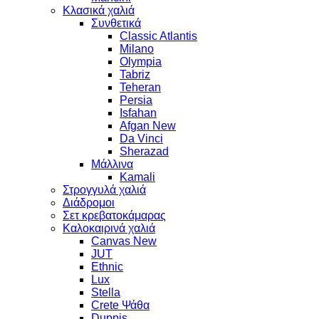
Κλασικά χαλιά
Συνθετικά
Classic Atlantis
Milano
Olympia
Tabriz
Teheran
Persia
Isfahan
Afgan New
Da Vinci
Sherazad
Μάλλινα
Kamali
Στρογγυλά χαλιά
Διάδρομοι
Σετ κρεβατοκάμαρας
Καλοκαιρινά χαλιά
Canvas New
JUT
Ethnic
Lux
Stella
Crete Ψάθα
Duppis