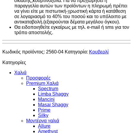
σκίασης,κουρτινόξυλα. Για να προχωρήσει η
παραγγελία αυτών των προϊόντων η πληρωμή πρέπει
να γίνει είτε με πιστωτική-χρωστική κάρτα ή κατάθεση
σε λογαριασμό το 40% του ποσού και το υπόλοιπο με
αντικαταβολή.(εξαιρούνται δέματα μεγάλου όγκου).
Θα ειδοποιηθείτε εγκαίρως με τηλ. e-mail ή sms για τον
τρόπο αποστολής.
Κωδικός προϊόντος:
2560-04
Κατηγορία:
Κουβερλί
Κατηγορίες
Χαλιά
Προσφορές
Premium Χαλιά
Spectrum
Limba Shaggy
Mancini
Masai Shaggy
Prime
Silky
Μοντέρνα χαλιά
Allure
Amethyst