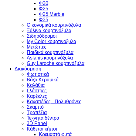
Φ20
Φ25
Φ25 Marble
Φ35
Οικονομικά κουρτινόξυλα
Ξύλινα κουρτινόξυλα
Σιδηρόδρομοι
My Color κουρτινόξυλα
Μετώπες
Παιδικά κουρτινόξυλα
Aslanis κουρτινόξυλα
Guy Laroche κουρτινόξυλα
Διακόσμηση
Φωτιστικά
Βάζα Κεραμικά
Καλάθια
Γλάστρες
Καρέκλες
Καναπέδες - Πολυθρόνες
Σκαμπό
Τραπέζια
Τεχνητά δέντρα
3D Panel
Κάθετοι κήποι
Κρεμαστά φυτά