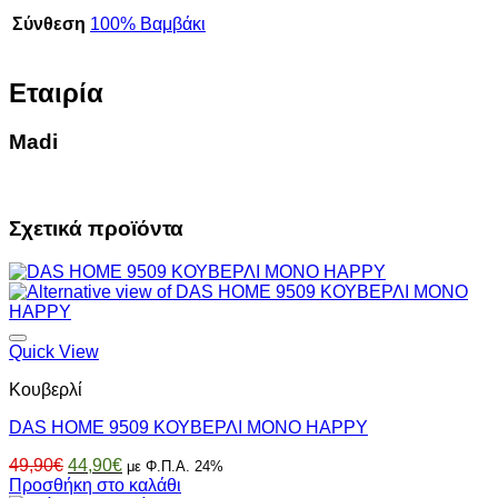
Σύνθεση
100% Βαμβάκι
Εταιρία
Madi
Σχετικά προϊόντα
Quick View
Κουβερλί
DAS HOME 9509 ΚΟΥΒΕΡΛΙ ΜΟΝΟ HAPPY
Original
Η
49,90
€
44,90
€
με Φ.Π.Α. 24%
price
τρέχουσα
Προσθήκη στο καλάθι