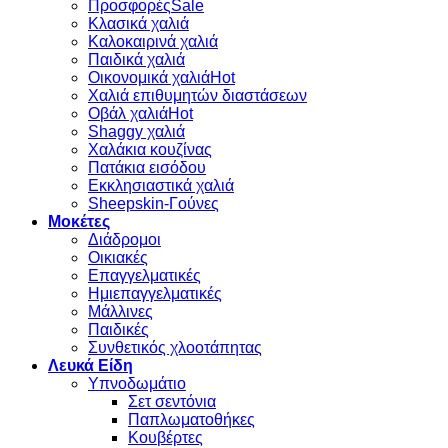
Προσφορές
Κλασικά χαλιά
Καλοκαιρινά χαλιά
Παιδικά χαλιά
Οικονομικά χαλιά
Χαλιά επιθυμητών διαστάσεων
Οβάλ χαλιά
Shaggy χαλιά
Χαλάκια κουζίνας
Πατάκια εισόδου
Εκκλησιαστικά χαλιά
Sheepskin-Γούνες
Μοκέτες
Διάδρομοι
Οικιακές
Επαγγελματικές
Ημιεπαγγελματικές
Μάλλινες
Παιδικές
Συνθετικός χλοοτάπητας
Λευκά Είδη
Υπνοδωμάτιο
Σετ σεντόνια
Παπλωματοθήκες
Κουβέρτες