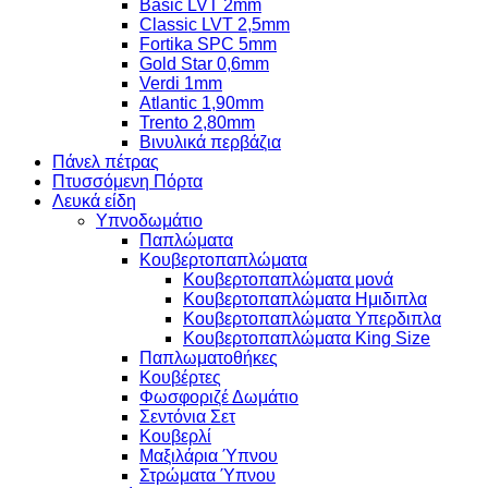
Basic LVT 2mm
Classic LVT 2,5mm
Fortika SPC 5mm
Gold Star 0,6mm
Verdi 1mm
Atlantic 1,90mm
Trento 2,80mm
Βινυλικά περβάζια
Πάνελ πέτρας
Πτυσσόμενη Πόρτα
Λευκά είδη
Υπνοδωμάτιο
Παπλώματα
Κουβερτοπαπλώματα
Κουβερτοπαπλώματα μονά
Κουβερτοπαπλώματα Ημιδιπλα
Κουβερτοπαπλώματα Υπερδιπλα
Κουβερτοπαπλώματα King Size
Παπλωματοθήκες
Κουβέρτες
Φωσφοριζέ Δωμάτιο
Σεντόνια Σετ
Κουβερλί
Μαξιλάρια Ύπνου
Στρώματα Ύπνου