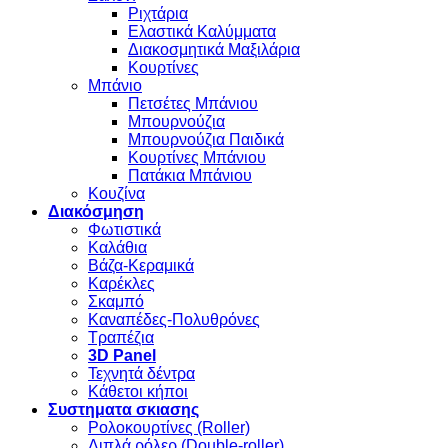
Ριχτάρια
Ελαστικά Καλύμματα
Διακοσμητικά Μαξιλάρια
Κουρτίνες
Μπάνιο
Πετσέτες Μπάνιου
Μπουρνούζια
Μπουρνούζια Παιδικά
Κουρτίνες Μπάνιου
Πατάκια Μπάνιου
Κουζίνα
Διακόσμηση
Φωτιστικά
Καλάθια
Βάζα-Κεραμικά
Καρέκλες
Σκαμπό
Καναπέδες-Πολυθρόνες
Τραπέζια
3D Panel
Τεχνητά δέντρα
Κάθετοι κήποι
Συστηματα σκιασης
Ρολοκουρτίνες (Roller)
Διπλά ρόλερ (Double-roller)