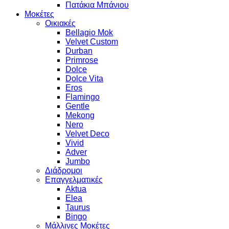
Πατάκια Μπάνιου
Μοκέτες
Οικιακές
Bellagio Mok
Velvet Custom
Durban
Primrose
Dolce
Dolce Vita
Eros
Flamingo
Gentle
Mekong
Nero
Velvet Deco
Vivid
Adver
Jumbo
Διάδρομοι
Επαγγελματικές
Aktua
Elea
Taurus
Bingo
Μάλλινες Μοκέτες