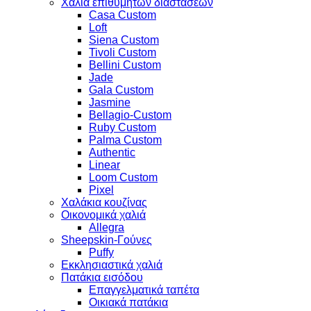
Χαλιά επιθυμητών διαστάσεων
Casa Custom
Loft
Siena Custom
Tivoli Custom
Bellini Custom
Jade
Gala Custom
Jasmine
Bellagio-Custom
Ruby Custom
Palma Custom
Authentic
Linear
Loom Custom
Pixel
Χαλάκια κουζίνας
Οικονομικά χαλιά
Allegra
Sheepskin-Γούνες
Puffy
Εκκλησιαστικά χαλιά
Πατάκια εισόδου
Επαγγελματικά ταπέτα
Οικιακά πατάκια