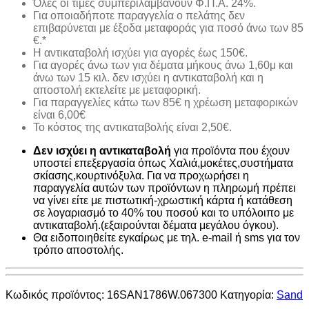
Όλες οι τιμές συμπεριλαμβάνουν Φ.Π.Α. 24%.
Για οποιαδήποτε παραγγελία ο πελάτης δεν
επιβαρύνεται με έξοδα μεταφοράς για ποσό άνω των 85
€.*
H αντικαταβολή ισχύει για αγορές έως 150€.
Για αγορές άνω των για δέματα μήκους άνω 1,60μ και
άνω των 15 κιλ. δεν ισχύει η αντικαταβολή και η
αποστολή εκτελείτε με μεταφορική.
Για παραγγελίες κάτω των 85€ η χρέωση μεταφορικών
είναι 6,00€
Το κόστος της αντικαταβολής είναι 2,50€.
Δεν ισχύει η αντικαταβολή
για προϊόντα που έχουν
υποστεί επεξεργασία όπως Χαλιά,μοκέτες,συστήματα
σκίασης,κουρτινόξυλα. Για να προχωρήσει η
παραγγελία αυτών των προϊόντων η πληρωμή πρέπει
να γίνει είτε με πιστωτική-χρωστική κάρτα ή κατάθεση
σε λογαριασμό το 40% του ποσού και το υπόλοιπο με
αντικαταβολή.(εξαιρούνται δέματα μεγάλου όγκου).
Θα ειδοποιηθείτε εγκαίρως με τηλ. e-mail ή sms για τον
τρόπο αποστολής.
Κωδικός προϊόντος:
16SAN1786W.067300
Κατηγορία:
Sand