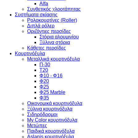
Alfa
Συνθετικός χλοοτάπητας
Συστήματα σκίασης
Ρολοκουρτίνες (Roller)
Διπλά ρόλερ
Οριζόντιες περσίδες
Στόρια αλουμινίου
Ξύλινα στόρια
Κάθετες περσίδες
Κουρτινόξυλα
Μεταλλικά κουρτινόξυλα
Π-30
Τ20
Φ10 - Φ16
Φ20
Φ25
Φ25 Marble
Φ35
Οικονομικά κουρτινόξυλα
Ξύλινα κουρτινόξυλα
Σιδηρόδρομοι
My Color κουρτινόξυλα
Μετώπες
Παιδικά κουρτινόξυλα
Aslanis κουρτινόξυλα