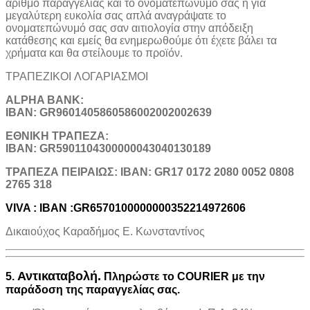
αριθμό παραγγελίας και το ονοματεπώνυμό σας ή για
μεγαλύτερη ευκολία σας απλά αναγράψατε το
ονοματεπώνυμό σας σαν αιτιολογία στην απόδειξη
κατάθεσης και εμείς θα ενημερωθούμε ότι έχετε βάλει τα
χρήματα και θα στείλουμε το προϊόν.
ΤΡΑΠΕΖΙΚOI ΛΟΓΑΡΙΑΣΜΟΙ
ALPHA BANK:
IBAN: GR9601405860586002002002639
ΕΘΝΙΚΗ ΤΡΑΠΕΖΑ:
IBAN: GR5901104300000043040130189
TΡΑΠΕΖΑ ΠΕΙΡΑΙΩΣ: IBAN: GR17 0172 2080 0052 0808
2765 318
VIVA : IBAN :GR6570100000000352214972606
Δικαιούχος Καραδήμος Ε. Κωνσταντίνος
Αντικαταβολή.
5.
Πληρώστε το COURIER με την
παράδοση της παραγγελίας σας.