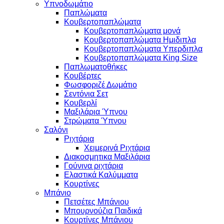
Υπνοδωμάτιο
Παπλώματα
Κουβερτοπαπλώματα
Κουβερτοπαπλώματα μονά
Κουβερτοπαπλώματα Ημιδιπλα
Κουβερτοπαπλώματα Υπερδιπλα
Κουβερτοπαπλώματα King Size
Παπλωματοθήκες
Κουβέρτες
Φωσφοριζέ Δωμάτιο
Σεντόνια Σετ
Κουβερλί
Μαξιλάρια Ύπνου
Στρώματα Ύπνου
Σαλόνι
Ριχτάρια
Χειμερινά Ριχτάρια
Διακοσμητικα Μαξιλάρια
Γούνινα ριχτάρια
Ελαστικά Καλύμματα
Κουρτίνες
Μπάνιο
Πετσέτες Μπάνιου
Μπουρνούζια Παιδικά
Κουρτίνες Μπάνιου