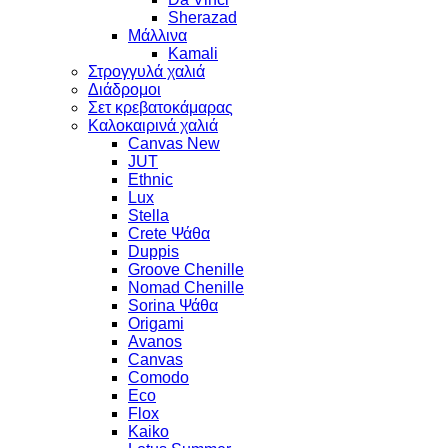
Sherazad
Μάλλινα
Kamali
Στρογγυλά χαλιά
Διάδρομοι
Σετ κρεβατοκάμαρας
Καλοκαιρινά χαλιά
Canvas New
JUT
Ethnic
Lux
Stella
Crete Ψάθα
Duppis
Groove Chenille
Nomad Chenille
Sorina Ψάθα
Origami
Avanos
Canvas
Comodo
Eco
Flox
Kaiko