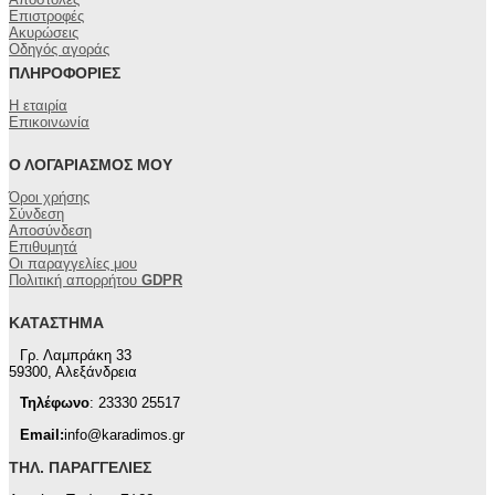
Επιστροφές
Ακυρώσεις
Οδηγός αγοράς
ΠΛΗΡΟΦΟΡΊΕΣ
Η εταιρία
Επικοινωνία
Ο ΛΟΓΑΡΙΑΣΜΌΣ ΜΟΥ
Όροι χρήσης
Σύνδεση
Αποσύνδεση
Επιθυμητά
Οι παραγγελίες μου
Πολιτική απορρήτου
GDPR
ΚΑΤΆΣΤΗΜΑ
Γρ. Λαμπράκη 33
59300, Αλεξάνδρεια
Τηλέφωνο
: 23330 25517
Email:
info@karadimos.gr
ΤΗΛ. ΠΑΡΑΓΓΕΛΊΕΣ