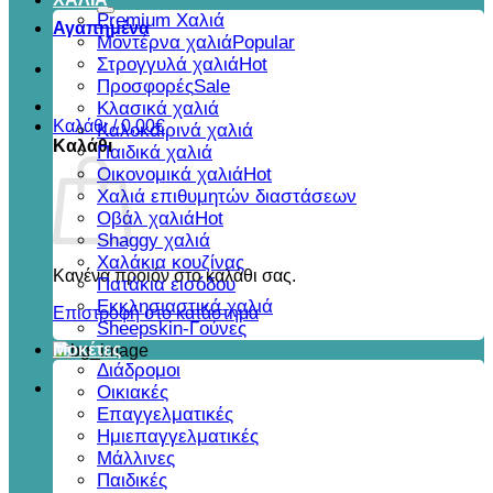
για:
Premium Χαλιά
Αγαπημένα
Μοντέρνα χαλιά
Στρογγυλά χαλιά
Προσφορές
Κλασικά χαλιά
Καλάθι /
0,00
€
Καλοκαιρινά χαλιά
Καλάθι
Παιδικά χαλιά
Οικονομικά χαλιά
Χαλιά επιθυμητών διαστάσεων
Οβάλ χαλιά
Shaggy χαλιά
Χαλάκια κουζίνας
Κανένα προϊόν στο καλάθι σας.
Πατάκια εισόδου
Εκκλησιαστικά χαλιά
Επιστροφή στο κατάστημα
Sheepskin-Γούνες
Μοκέτες
Διάδρομοι
Οικιακές
Επαγγελματικές
Ημιεπαγγελματικές
Μάλλινες
Παιδικές