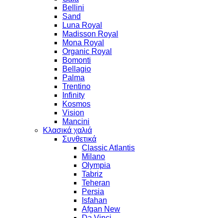
Bellini
Sand
Luna Royal
Madisson Royal
Mona Royal
Organic Royal
Bomonti
Bellagio
Palma
Trentino
Infinity
Kosmos
Vision
Mancini
Κλασικά χαλιά
Συνθετικά
Classic Atlantis
Milano
Olympia
Tabriz
Teheran
Persia
Isfahan
Afgan New
Da Vinci