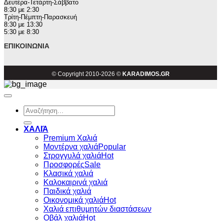
Δευτέρα-Τετάρτη-Σάββατο
8:30 με 2:30
Τρίτη-Πέμπτη-Παρασκευή
8:30 με 13:30
5:30 με 8:30
ΕΠΙΚΟΙΝΩΝΊΑ
© Copyright 2010-2026 ©
KARADIMOS.GR
Αναζήτηση
για:
ΧΑΛΙΆ
Premium Χαλιά
Μοντέρνα χαλιά
Στρογγυλά χαλιά
Προσφορές
Κλασικά χαλιά
Καλοκαιρινά χαλιά
Παιδικά χαλιά
Οικονομικά χαλιά
Χαλιά επιθυμητών διαστάσεων
Οβάλ χαλιά