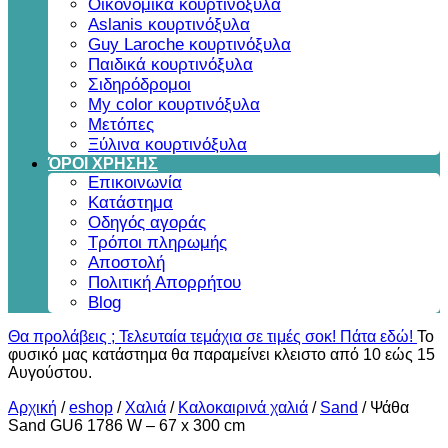
Οικονομικά κουρτινόξυλα
Aslanis κουρτινόξυλα
Guy Laroche κουρτινόξυλα
Παιδικά κουρτινόξυλα
Σιδηρόδρομοι
My color κουρτινόξυλα
Μετόπες
Ξύλινα κουρτινόξυλα
ΌΡΟΙ ΧΡΗΣΗΣ
Επικοινωνία
Κατάστημα
Οδηγός αγοράς
Τρόποι πληρωμής
Αποστολή
Πολιτική Απορρήτου
Blog
Θα προλάβεις ; Τελευταία τεμάχια σε τιμές σοκ! Πάτα εδώ!
Το
φυσικό μας κατάστημα θα παραμείνει κλειστο από 10 εώς 15
Αυγούστου.
Αρχική
/
eshop
/
Χαλιά
/
Καλοκαιρινά χαλιά
/
Sand
/
Ψάθα
Sand GU6 1786 W – 67 x 300 cm