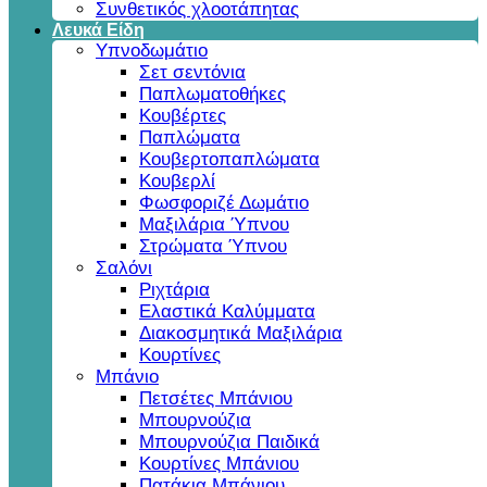
Συνθετικός χλοοτάπητας
Λευκά Είδη
Υπνοδωμάτιο
Σετ σεντόνια
Παπλωματοθήκες
Κουβέρτες
Παπλώματα
Κουβερτοπαπλώματα
Κουβερλί
Φωσφοριζέ Δωμάτιο
Μαξιλάρια Ύπνου
Στρώματα Ύπνου
Σαλόνι
Ριχτάρια
Ελαστικά Καλύμματα
Διακοσμητικά Μαξιλάρια
Κουρτίνες
Μπάνιο
Πετσέτες Μπάνιου
Μπουρνούζια
Μπουρνούζια Παιδικά
Κουρτίνες Μπάνιου
Πατάκια Μπάνιου