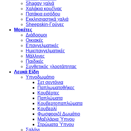
Shaggy χαλιά
Χαλάκια κουζίνας
Πατάκια εισόδου
Εκκλησιαστικά χαλιά
Sheepskin-Γούνες
Μοκέτες
Διάδρομοι
Οικιακές
Επαγγελματικές
Ημιεπαγγελματικές
Μάλλινες
Παιδικές
Συνθετικός χλοοτάπητας
Λευκά Είδη
Υπνοδωμάτιο
Σετ σεντόνια
Παπλωματοθήκες
Κουβέρτες
Παπλώματα
Κουβερτοπαπλώματα
Κουβερλί
Φωσφοριζέ Δωμάτιο
Μαξιλάρια Ύπνου
Στρώματα Ύπνου
Σαλόνι