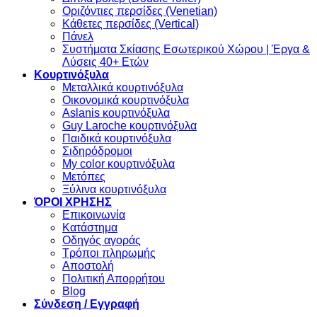
Οριζόντιες περσίδες (Venetian)
Κάθετες περσίδες (Vertical)
Πάνελ
Συστήματα Σκίασης Εσωτερικού Χώρου | Έργα &
Λύσεις 40+ Ετών
Κουρτινόξυλα
Μεταλλικά κουρτινόξυλα
Οικονομικά κουρτινόξυλα
Aslanis κουρτινόξυλα
Guy Laroche κουρτινόξυλα
Παιδικά κουρτινόξυλα
Σιδηρόδρομοι
My color κουρτινόξυλα
Μετόπες
Ξύλινα κουρτινόξυλα
ΌΡΟΙ ΧΡΗΣΗΣ
Επικοινωνία
Κατάστημα
Οδηγός αγοράς
Τρόποι πληρωμής
Αποστολή
Πολιτική Απορρήτου
Blog
Σύνδεση / Εγγραφή