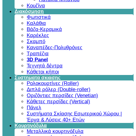
Κουζίνα
Διακόσμηση
Φωτιστικά
Καλάθια
Βάζα-Κεραμικά
Καρέκλες
Σκαμπό
Καναπέδες-Πολυθρόνες
Τραπέζια
3D Panel
Τεχνητά δέντρα
Κάθετοι κήποι
Συστηματα σκιασης
Ρολοκουρτίνες (Roller)
Διπλά ρόλερ (Double-roller)
Οριζόντιες περσίδες (Venetian)
Κάθετες περσίδες (Vertical)
Πάνελ
Συστήματα Σκίασης Εσωτερικού Χώρου |
Έργα & Λύσεις 40+ Ετών
Κουρτινόξυλα
Μεταλλικά κουρτινόξυλα