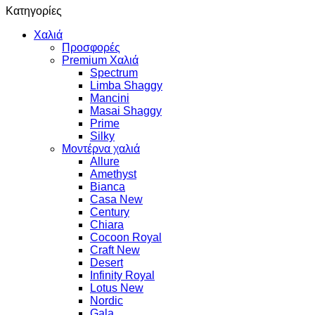
Κατηγορίες
Χαλιά
Προσφορές
Premium Χαλιά
Spectrum
Limba Shaggy
Mancini
Masai Shaggy
Prime
Silky
Μοντέρνα χαλιά
Allure
Amethyst
Bianca
Casa New
Century
Chiara
Cocoon Royal
Craft New
Desert
Infinity Royal
Lotus New
Nordic
Gala