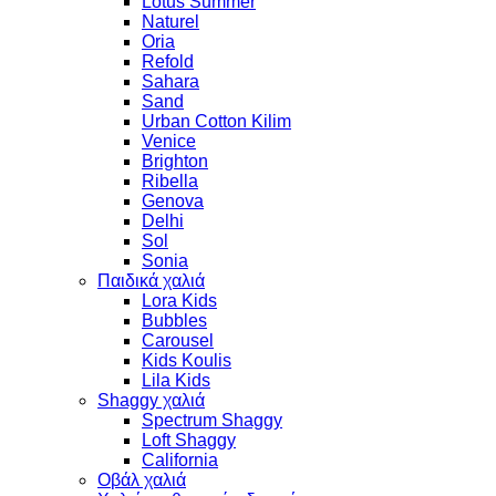
Lotus Summer
Naturel
Oria
Refold
Sahara
Sand
Urban Cotton Kilim
Venice
Brighton
Ribella
Genova
Delhi
Sol
Sonia
Παιδικά χαλιά
Lora Kids
Bubbles
Carousel
Kids Koulis
Lila Kids
Shaggy χαλιά
Spectrum Shaggy
Loft Shaggy
California
Οβάλ χαλιά