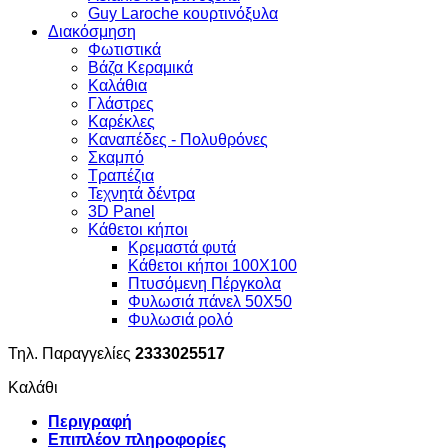
Guy Laroche κουρτινόξυλα
Διακόσμηση
Φωτιστικά
Βάζα Κεραμικά
Καλάθια
Γλάστρες
Καρέκλες
Καναπέδες - Πολυθρόνες
Σκαμπό
Τραπέζια
Τεχνητά δέντρα
3D Panel
Κάθετοι κήποι
Κρεμαστά φυτά
Κάθετοι κήποι 100Χ100
Πτυσόμενη Πέργκολα
Φυλωσιά πάνελ 50Χ50
Φυλωσιά ρολό
Τηλ. Παραγγελίες
2333025517
Καλάθι
Περιγραφή
Επιπλέον πληροφορίες