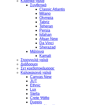
Κλασικά χαλιά
Συνθετικά
Classic Atlantis
Milano
Olympia
Tabriz
Teheran
Persia
Isfahan
Afgan New
Da Vinci
Sherazad
Μάλλινα
Kamali
Στρογγυλά χαλιά
Διάδρομοι
Σετ κρεβατοκάμαρας
Καλοκαιρινά χαλιά
Canvas New
JUT
Ethnic
Lux
Stella
Crete Ψάθα
Duppis