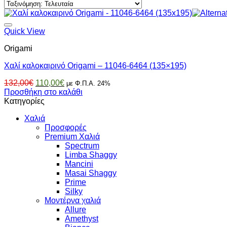
Quick View
Origami
Χαλί καλοκαιρινό Origami – 11046-6464 (135×195)
Original
Η
132,00
€
110,00
€
με Φ.Π.Α. 24%
price
τρέχουσα
Προσθήκη στο καλάθι
was:
τιμή
Κατηγορίες
132,00€.
είναι:
Χαλιά
110,00€.
Προσφορές
Premium Χαλιά
Spectrum
Limba Shaggy
Mancini
Masai Shaggy
Prime
Silky
Μοντέρνα χαλιά
Allure
Amethyst