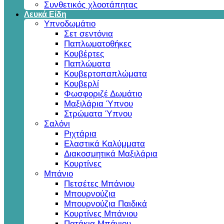
Συνθετικός χλοοτάπητας
Λευκά Είδη
Υπνοδωμάτιο
Σετ σεντόνια
Παπλωματοθήκες
Κουβέρτες
Παπλώματα
Κουβερτοπαπλώματα
Κουβερλί
Φωσφοριζέ Δωμάτιο
Μαξιλάρια Ύπνου
Στρώματα Ύπνου
Σαλόνι
Ριχτάρια
Ελαστικά Καλύμματα
Διακοσμητικά Μαξιλάρια
Κουρτίνες
Μπάνιο
Πετσέτες Μπάνιου
Μπουρνούζια
Μπουρνούζια Παιδικά
Κουρτίνες Μπάνιου
Πατάκια Μπάνιου