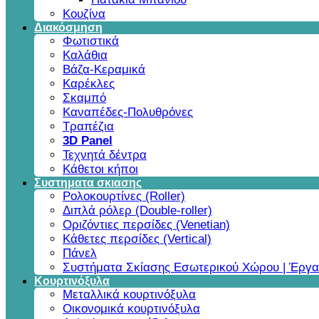
Κουζίνα
Διακόσμηση
Φωτιστικά
Καλάθια
Βάζα-Κεραμικά
Καρέκλες
Σκαμπό
Καναπέδες-Πολυθρόνες
Τραπέζια
3D Panel
Τεχνητά δέντρα
Κάθετοι κήποι
Συστηματα σκιασης
Ρολοκουρτίνες (Roller)
Διπλά ρόλερ (Double-roller)
Οριζόντιες περσίδες (Venetian)
Κάθετες περσίδες (Vertical)
Πάνελ
Συστήματα Σκίασης Εσωτερικού Χώρου | Έργα
Κουρτινόξυλα
Μεταλλικά κουρτινόξυλα
Οικονομικά κουρτινόξυλα