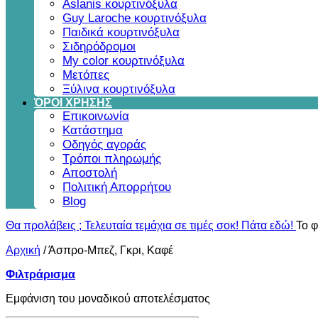
Aslanis κουρτινόξυλα
Guy Laroche κουρτινόξυλα
Παιδικά κουρτινόξυλα
Σιδηρόδρομοι
My color κουρτινόξυλα
Μετόπες
Ξύλινα κουρτινόξυλα
ΌΡΟΙ ΧΡΗΣΗΣ
Επικοινωνία
Κατάστημα
Οδηγός αγοράς
Τρόποι πληρωμής
Αποστολή
Πολιτική Απορρήτου
Blog
Θα προλάβεις ; Τελευταία τεμάχια σε τιμές σοκ! Πάτα εδώ!
Το φ
Αρχική
/
Άσπρο-Μπεζ, Γκρι, Καφέ
Φιλτράρισμα
Εμφάνιση του μοναδικού αποτελέσματος