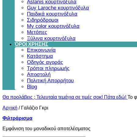
Aslanis κουρτινόξυλα
Guy Laroche κουρτινόξυλα
Παιδικά κουρτινόξυλα
Σιδηρόδρομοι
My color κουρτινόξυλα
Μετόπες
Ξύλινα κουρτινόξυλα
ΌΡΟΙ ΧΡΗΣΗΣ
Επικοινωνία
Κατάστημα
Οδηγός αγοράς
Τρόποι πληρωμής
Αποστολή
Πολιτική Απορρήτου
Blog
Θα προλάβεις ; Τελευταία τεμάχια σε τιμές σοκ! Πάτα εδώ!
Το φ
Αρχική
/
Γαλάζιο Γκρι
Φιλτράρισμα
Εμφάνιση του μοναδικού αποτελέσματος