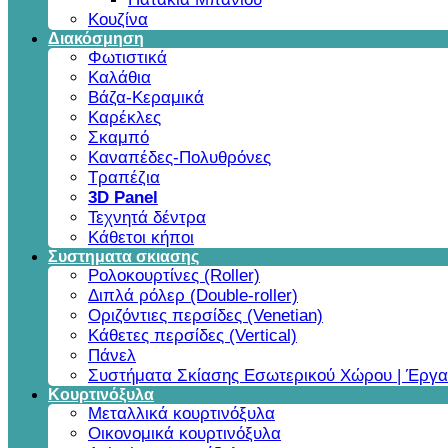
Κουζίνα
Διακόσμηση
Φωτιστικά
Καλάθια
Βάζα-Κεραμικά
Καρέκλες
Σκαμπό
Καναπέδες-Πολυθρόνες
Τραπέζια
3D Panel
Τεχνητά δέντρα
Κάθετοι κήποι
Συστηματα σκιασης
Ρολοκουρτίνες (Roller)
Διπλά ρόλερ (Double-roller)
Οριζόντιες περσίδες (Venetian)
Κάθετες περσίδες (Vertical)
Πάνελ
Συστήματα Σκίασης Εσωτερικού Χώρου | Έργα
Κουρτινόξυλα
Μεταλλικά κουρτινόξυλα
Οικονομικά κουρτινόξυλα