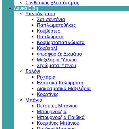
Συνθετικός χλοοτάπητας
Λευκά Είδη
Υπνοδωμάτιο
Σετ σεντόνια
Παπλωματοθήκες
Κουβέρτες
Παπλώματα
Κουβερτοπαπλώματα
Κουβερλί
Φωσφοριζέ Δωμάτιο
Μαξιλάρια Ύπνου
Στρώματα Ύπνου
Σαλόνι
Ριχτάρια
Ελαστικά Καλύμματα
Διακοσμητικά Μαξιλάρια
Κουρτίνες
Μπάνιο
Πετσέτες Μπάνιου
Μπουρνούζια
Μπουρνούζια Παιδικά
Κουρτίνες Μπάνιου
Πατάκια Μπάνιου