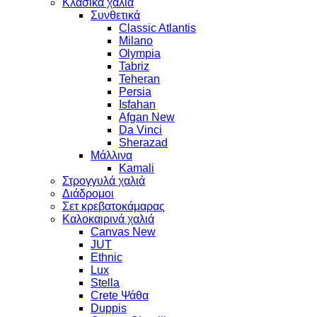
Κλασικά χαλιά
Συνθετικά
Classic Atlantis
Milano
Olympia
Tabriz
Teheran
Persia
Isfahan
Afgan New
Da Vinci
Sherazad
Μάλλινα
Kamali
Στρογγυλά χαλιά
Διάδρομοι
Σετ κρεβατοκάμαρας
Καλοκαιρινά χαλιά
Canvas New
JUT
Ethnic
Lux
Stella
Crete Ψάθα
Duppis