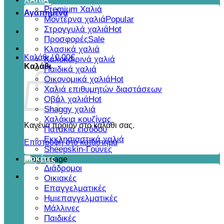
για:
Premium Χαλιά
Αγαπημένα
Μοντέρνα χαλιά
Στρογγυλά χαλιά
Προσφορές
Κλασικά χαλιά
Καλάθι /
0,00
€
Καλοκαιρινά χαλιά
Καλάθι
Παιδικά χαλιά
Οικονομικά χαλιά
Χαλιά επιθυμητών διαστάσεων
Οβάλ χαλιά
Shaggy χαλιά
Χαλάκια κουζίνας
Κανένα προϊόν στο καλάθι σας.
Πατάκια εισόδου
Εκκλησιαστικά χαλιά
Επιστροφή στο κατάστημα
Sheepskin-Γούνες
Μοκέτες
Διάδρομοι
Οικιακές
Επαγγελματικές
Ημιεπαγγελματικές
Μάλλινες
Παιδικές