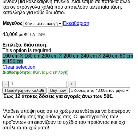
δίνουν μια καλοκαιρινή πινελιά. Διαθέσιμο σε πατάκια αλλά
και σε στρόγγυλα χαλιά που αποτελούν τελευταία τάση,
κατάλληλα για κάθε δωμάτιο.
Μέγεθος
Εκκαθάριση
43,00
€
με Φ.Π.Α. 24%
Επιλέξτε διάσταση.
This option is required
160 cm X 160 cm
200 cm X 200 cm
240 cm X 240 cm
80 cm
X 150 cm
Clear selection
Διαθεσιμότητα:
(Κάντε μια επιλογή)
Χαλί
Avanos
Προσθήκη στο καλάθι
Buy now
8866
Έως 12 άτοκες δόσεις για αγορές άνω των 50€.
BLACK
-
200
*Λάβετε υπόψη σας ότι τα χρώματα ενδέχεται να διαφέρουν
x
λόγω ρύθμισης της οθόνης σας. Οι φωτογραφίες των
200
προϊόντων απεικονίζουν το σχέδιο του προϊόντος και όχι
cm
απόλυτα τα χρώματα!
ποσότητα