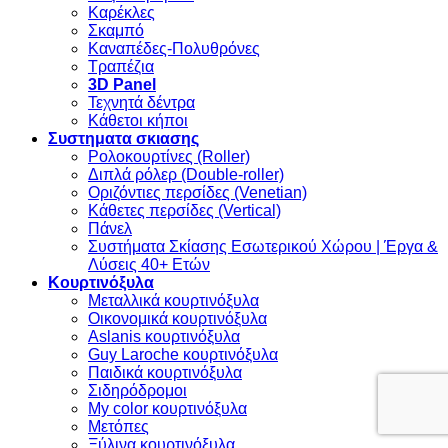
Καρέκλες
Σκαμπό
Καναπέδες-Πολυθρόνες
Τραπέζια
3D Panel
Τεχνητά δέντρα
Κάθετοι κήποι
Συστηματα σκιασης
Ρολοκουρτίνες (Roller)
Διπλά ρόλερ (Double-roller)
Οριζόντιες περσίδες (Venetian)
Κάθετες περσίδες (Vertical)
Πάνελ
Συστήματα Σκίασης Εσωτερικού Χώρου | Έργα &
Λύσεις 40+ Ετών
Κουρτινόξυλα
Μεταλλικά κουρτινόξυλα
Οικονομικά κουρτινόξυλα
Aslanis κουρτινόξυλα
Guy Laroche κουρτινόξυλα
Παιδικά κουρτινόξυλα
Σιδηρόδρομοι
My color κουρτινόξυλα
Μετόπες
Ξύλινα κουρτινόξυλα