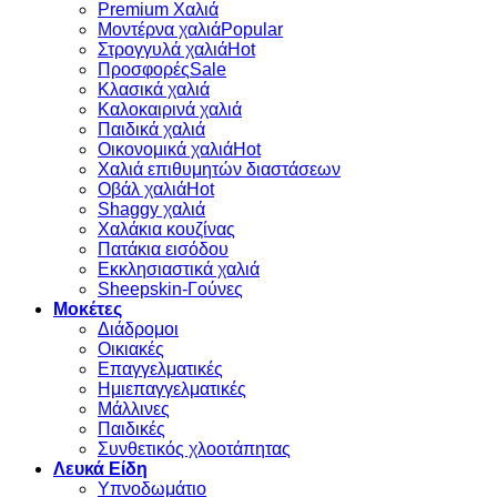
Premium Χαλιά
Μοντέρνα χαλιά
Στρογγυλά χαλιά
Προσφορές
Κλασικά χαλιά
Καλοκαιρινά χαλιά
Παιδικά χαλιά
Οικονομικά χαλιά
Χαλιά επιθυμητών διαστάσεων
Οβάλ χαλιά
Shaggy χαλιά
Χαλάκια κουζίνας
Πατάκια εισόδου
Εκκλησιαστικά χαλιά
Sheepskin-Γούνες
Μοκέτες
Διάδρομοι
Οικιακές
Επαγγελματικές
Ημιεπαγγελματικές
Μάλλινες
Παιδικές
Συνθετικός χλοοτάπητας
Λευκά Είδη
Υπνοδωμάτιο