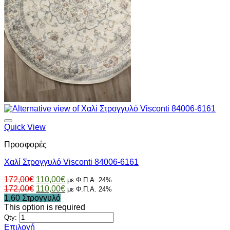
Quick View
Προσφορές
Χαλί Στρογγυλό Visconti 84006-6161
Original
Η
172,00
€
110,00
€
με Φ.Π.Α. 24%
price
Original
τρέχουσα
Η
172,00
€
110,00
€
με Φ.Π.Α. 24%
was:
price
τιμή
τρέχουσα
1,60 Στρογγυλό
172,00€.
was:
είναι:
τιμή
This option is required
172,00€.
110,00€.
είναι:
Qty:
110,00€.
Επιλογή