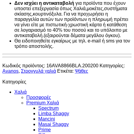
Δεν ισχύει η αντικαταβολή
για προϊόντα που έχουν
υποστεί επεξεργασία όπως Χαλιά,μοκέτες,συστήματα
σκίασης,κουρτινόξυλα. Για να προχωρήσει η
παραγγελία αυτών των προϊόντων η πληρωμή πρέπει
να γίνει είτε με πιστωτική-χρωστική κάρτα ή κατάθεση
σε λογαριασμό το 40% του ποσού και το υπόλοιπο με
αντικαταβολή.(εξαιρούνται δέματα μεγάλου όγκου).
Θα ειδοποιηθείτε εγκαίρως με τηλ. e-mail ή sms για τον
τρόπο αποστολής.
Κωδικός προϊόντος:
16AVA8866BLA.200200
Κατηγορίες:
Avanos
,
Στρογγυλά χαλιά
Ετικέτα:
Ψάθες
Κατηγορίες
Χαλιά
Προσφορές
Premium Χαλιά
Spectrum
Limba Shaggy
Mancini
Masai Shaggy
Prime