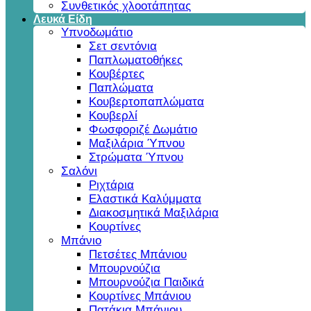
Συνθετικός χλοοτάπητας
Λευκά Είδη
Υπνοδωμάτιο
Σετ σεντόνια
Παπλωματοθήκες
Κουβέρτες
Παπλώματα
Κουβερτοπαπλώματα
Κουβερλί
Φωσφοριζέ Δωμάτιο
Μαξιλάρια Ύπνου
Στρώματα Ύπνου
Σαλόνι
Ριχτάρια
Ελαστικά Καλύμματα
Διακοσμητικά Μαξιλάρια
Κουρτίνες
Μπάνιο
Πετσέτες Μπάνιου
Μπουρνούζια
Μπουρνούζια Παιδικά
Κουρτίνες Μπάνιου
Πατάκια Μπάνιου