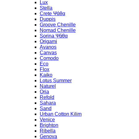
Lux
Stella
Crete Ψάθα
Duppis
Groove Chenille
Nomad Chenille
Sorina Ψάθα
Origami
Avanos
Canvas
Comodo
Eco
Flox
Kaiko
Lotus Summer
Naturel
Oria
Refold
Sahara
Sand
Urban Cotton Kilim
Venice
Brighton
Ribella
Genova