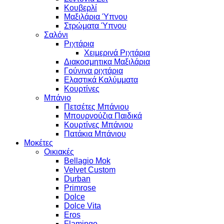
Κουβερλί
Μαξιλάρια Ύπνου
Στρώματα Ύπνου
Σαλόνι
Ριχτάρια
Χειμερινά Ριχτάρια
Διακοσμητικα Μαξιλάρια
Γούνινα ριχτάρια
Ελαστικά Καλύμματα
Κουρτίνες
Μπάνιο
Πετσέτες Μπάνιου
Μπουρνούζια Παιδικά
Κουρτίνες Μπάνιου
Πατάκια Μπάνιου
Μοκέτες
Οικιακές
Bellagio Mok
Velvet Custom
Durban
Primrose
Dolce
Dolce Vita
Eros
Flamingo