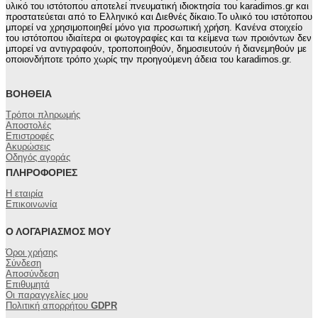
παραλλαγές.
υλικό του ιστότοπου αποτελεί πνευματική ιδιοκτησία του karadimos.gr και
προστατεύεται από το Ελληνικό και Διεθνές δίκαιο.Το υλικό του ιστότοπου
Οι
μπορεί να χρησιμοποιηθεί μόνο για προσωπική χρήση. Κανένα στοιχείο
επιλογές
του ιστότοπου ιδιαίτερα οι φωτογραφίες και τα κείμενα των προιόντων δεν
μπορούν
μπορεί να αντιγραφούν, τροποποιηθούν, δημοσιευτούν ή διανεμηθούν με
να
οποιονδήποτε τρόπο χωρίς την προηγούμενη άδεια του karadimos.gr.
επιλεγούν
στη
ΒΟΉΘΕΙΑ
σελίδα
του
Τρόποι πληρωμής
προϊόντος
Αποστολές
Επιστροφές
Ακυρώσεις
Οδηγός αγοράς
ΠΛΗΡΟΦΟΡΊΕΣ
Η εταιρία
Επικοινωνία
Ο ΛΟΓΑΡΙΑΣΜΌΣ ΜΟΥ
Όροι χρήσης
Σύνδεση
Αποσύνδεση
Επιθυμητά
Οι παραγγελίες μου
Πολιτική απορρήτου
GDPR