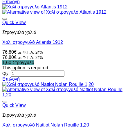
Επιλογή
Αυτό
το
προϊόν
έχει
Quick View
πολλαπλές
Στρογγυλά χαλιά
παραλλαγές.
Οι
Χαλί στρογγυλό Atlantis 1912
επιλογές
μπορούν
76,80
€
με Φ.Π.Α. 24%
να
76,80
€
με Φ.Π.Α. 24%
επιλεγούν
1,60 Στρογγυλό
στη
This option is required
σελίδα
Qty:
του
Επιλογή
προϊόντος
Αυτό
το
προϊόν
έχει
πολλαπλές
Quick View
παραλλαγές.
Στρογγυλά χαλιά
Οι
επιλογές
Χαλί στρογγυλό Nattiot Nolan Rouille 1,20
μπορούν