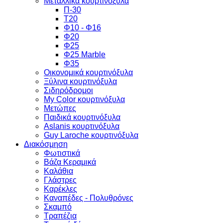
Μεταλλικά κουρτινόξυλα
Π-30
Τ20
Φ10 - Φ16
Φ20
Φ25
Φ25 Marble
Φ35
Οικονομικά κουρτινόξυλα
Ξύλινα κουρτινόξυλα
Σιδηρόδρομοι
My Color κουρτινόξυλα
Μετώπες
Παιδικά κουρτινόξυλα
Aslanis κουρτινόξυλα
Guy Laroche κουρτινόξυλα
Διακόσμηση
Φωτιστικά
Βάζα Κεραμικά
Καλάθια
Γλάστρες
Καρέκλες
Καναπέδες - Πολυθρόνες
Σκαμπό
Τραπέζια