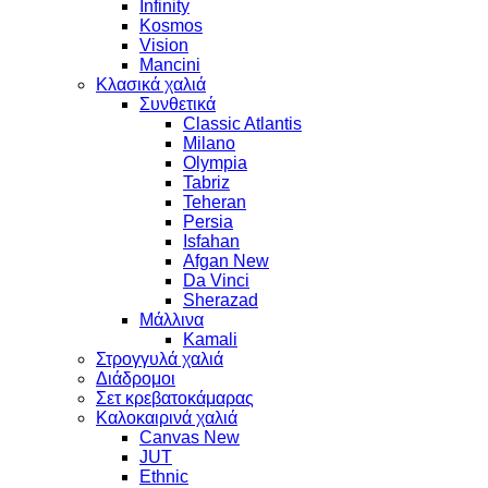
Infinity
Kosmos
Vision
Mancini
Κλασικά χαλιά
Συνθετικά
Classic Atlantis
Milano
Olympia
Tabriz
Teheran
Persia
Isfahan
Afgan New
Da Vinci
Sherazad
Μάλλινα
Kamali
Στρογγυλά χαλιά
Διάδρομοι
Σετ κρεβατοκάμαρας
Καλοκαιρινά χαλιά
Canvas New
JUT
Ethnic