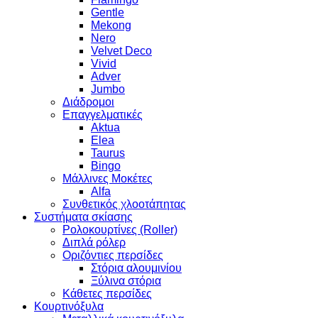
Gentle
Mekong
Nero
Velvet Deco
Vivid
Adver
Jumbo
Διάδρομοι
Επαγγελματικές
Aktua
Elea
Taurus
Bingo
Μάλλινες Μοκέτες
Alfa
Συνθετικός χλοοτάπητας
Συστήματα σκίασης
Ρολοκουρτίνες (Roller)
Διπλά ρόλερ
Οριζόντιες περσίδες
Στόρια αλουμινίου
Ξύλινα στόρια
Κάθετες περσίδες
Κουρτινόξυλα