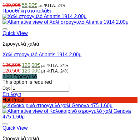
να
Original
Η
109,90
€
55,00
€
με Φ.Π.Α. 24%
επιλεγούν
price
τρέχουσα
Προσθήκη στο καλάθι
στη
was:
τιμή
σελίδα
109,90€.
είναι:
του
55,00€.
προϊόντος
Quick View
Στρογγυλά χαλιά
Χαλί στρογγυλό Atlantis 1914 2,00μ
Original
Η
126,50
€
120,00
€
με Φ.Π.Α. 24%
price
Original
τρέχουσα
Η
126,50
€
120,00
€
με Φ.Π.Α. 24%
was:
price
τιμή
τρέχουσα
2,00 Στρογγυλό
126,50€.
was:
είναι:
τιμή
This option is required
126,50€.
120,00€.
είναι:
Qty:
120,00€.
Επιλογή
Αυτό
Hot Price!
το
προϊόν
έχει
πολλαπλές
παραλλαγές.
Quick View
Οι
Στρογγυλά χαλιά
επιλογές