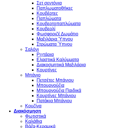
Σετ σεντόνια
Παπλωματοθήκες
Κουβέρτες
Παπλώματα
Κουβερτοπαπλώματα
Κουβερλί
Φωσφοριζέ Δωμάτιο
Μαξιλάρια Ύπνου
Στρώματα Ύπνου
Σαλόνι
Ριχτάρια
Ελαστικά Καλύμματα
Διακοσμητικά Μαξιλάρια
Κουρτίνες
Μπάνιο
Πετσέτες Μπάνιου
Μπουρνούζια
Μπουρνούζια Παιδικά
Κουρτίνες Μπάνιου
Πατάκια Μπάνιου
Κουζίνα
Διακόσμηση
Φωτιστικά
Καλάθια
Βάζα-Κεραμικά