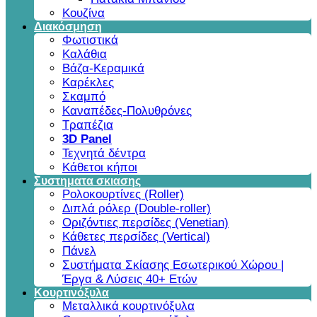
Κουζίνα
Διακόσμηση
Φωτιστικά
Καλάθια
Βάζα-Κεραμικά
Καρέκλες
Σκαμπό
Καναπέδες-Πολυθρόνες
Τραπέζια
3D Panel
Τεχνητά δέντρα
Κάθετοι κήποι
Συστηματα σκιασης
Ρολοκουρτίνες (Roller)
Διπλά ρόλερ (Double-roller)
Οριζόντιες περσίδες (Venetian)
Κάθετες περσίδες (Vertical)
Πάνελ
Συστήματα Σκίασης Εσωτερικού Χώρου |
Έργα & Λύσεις 40+ Ετών
Κουρτινόξυλα
Μεταλλικά κουρτινόξυλα