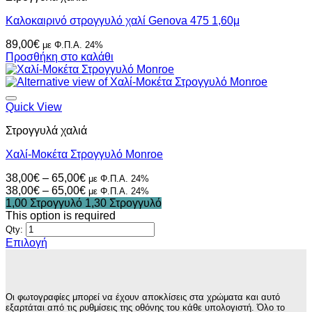
μπορούν
Καλοκαιρινό στρογγυλό χαλί Genova 475 1,60μ
να
επιλεγούν
89,00
€
με Φ.Π.Α. 24%
στη
Προσθήκη στο καλάθι
σελίδα
του
προϊόντος
Quick View
Στρογγυλά χαλιά
Χαλί-Μοκέτα Στρογγυλό Monroe
Price
38,00
€
–
65,00
€
με Φ.Π.Α. 24%
range:
Price
38,00
€
–
65,00
€
με Φ.Π.Α. 24%
38,00€
range:
1,00 Στρογγυλό
1,30 Στρογγυλό
through
38,00€
This option is required
65,00€
through
Qty:
65,00€
Επιλογή
Αυτό
το
προϊόν
έχει
Οι φωτογραφίες μπορεί να έχουν αποκλίσεις στα χρώματα και αυτό
πολλαπλές
εξαρτάται από τις ρυθμίσεις της οθόνης του κάθε υπολογιστή. Όλο το