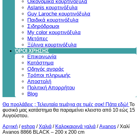
Οικονομικά κουρτινόξυλα
Aslanis κουρτινόξυλα
Guy Laroche κουρτινόξυλα
Παιδικά κουρτινόξυλα
Σιδηρόδρομοι
My color κουρτινόξυλα
Μετόπες
Ξύλινα κουρτινόξυλα
ΌΡΟΙ ΧΡΗΣΗΣ
Επικοινωνία
Κατάστημα
Οδηγός αγοράς
Τρόποι πληρωμής
Αποστολή
Πολιτική Απορρήτου
Blog
Θα προλάβεις ; Τελευταία τεμάχια σε τιμές σοκ! Πάτα εδώ!
Το
φυσικό μας κατάστημα θα παραμείνει κλειστο από 10 εώς 15
Αυγούστου.
Αρχική
/
eshop
/
Χαλιά
/
Καλοκαιρινά χαλιά
/
Avanos
/
Χαλί
Avanos 8866 BLACK – 200 x 200 cm