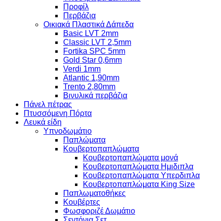
Προφίλ
Περβάζια
Οικιακά Πλαστικά Δάπεδα
Basic LVT 2mm
Classic LVT 2,5mm
Fortika SPC 5mm
Gold Star 0,6mm
Verdi 1mm
Atlantic 1,90mm
Trento 2,80mm
Βινυλικά περβάζια
Πάνελ πέτρας
Πτυσσόμενη Πόρτα
Λευκά είδη
Υπνοδωμάτιο
Παπλώματα
Κουβερτοπαπλώματα
Κουβερτοπαπλώματα μονά
Κουβερτοπαπλώματα Ημιδιπλα
Κουβερτοπαπλώματα Υπερδιπλα
Κουβερτοπαπλώματα King Size
Παπλωματοθήκες
Κουβέρτες
Φωσφοριζέ Δωμάτιο
Σεντόνια Σετ