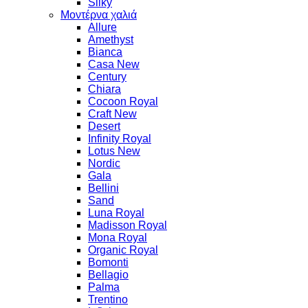
Silky
Μοντέρνα χαλιά
Allure
Amethyst
Bianca
Casa New
Century
Chiara
Cocoon Royal
Craft New
Desert
Infinity Royal
Lotus New
Nordic
Gala
Bellini
Sand
Luna Royal
Madisson Royal
Mona Royal
Organic Royal
Bomonti
Bellagio
Palma
Trentino