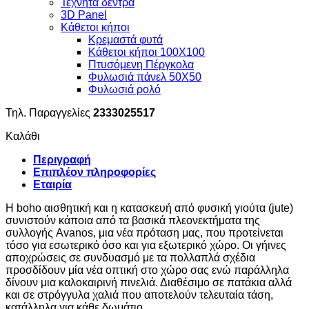
Τεχνητά δέντρα
3D Panel
Κάθετοι κήποι
Κρεμαστά φυτά
Κάθετοι κήποι 100Χ100
Πτυσόμενη Πέργκολα
Φυλωσιά πάνελ 50Χ50
Φυλωσιά ρολό
Τηλ. Παραγγελίες
2333025517
Καλάθι
Περιγραφή
Επιπλέον πληροφορίες
Εταιρία
Η boho αισθητική και η κατασκευή από φυσική γιούτα (jute)
συνιστούν κάποια από τα βασικά πλεονεκτήματα της
συλλογής Avanos, μια νέα πρόταση μας, που προτείνεται
τόσο για εσωτερικό όσο και για εξωτερικό χώρο. Οι γήινες
αποχρώσεις σε συνδυασμό με τα πολλαπλά σχέδια
προσδίδουν μία νέα οπτική στο χώρο σας ενώ παράλληλα
δίνουν μια καλοκαιρινή πινελιά. Διαθέσιμο σε πατάκια αλλά
και σε στρόγγυλα χαλιά που αποτελούν τελευταία τάση,
κατάλληλα για κάθε δωμάτιο.