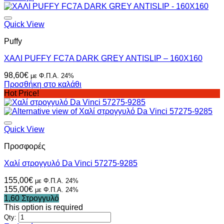
Αυτό
το
προϊόν
Quick View
έχει
Puffy
πολλαπλές
παραλλαγές.
ΧΑΛΙ PUFFY FC7A DARK GREY ANTISLIP – 160X160
Οι
επιλογές
98,60
€
με Φ.Π.Α. 24%
μπορούν
Προσθήκη στο καλάθι
να
Hot Price!
επιλεγούν
στη
σελίδα
του
Quick View
προϊόντος
Προσφορές
Χαλί στρογγυλό Da Vinci 57275-9285
155,00
€
με Φ.Π.Α. 24%
155,00
€
με Φ.Π.Α. 24%
1,60 Στρογγυλό
This option is required
Qty: