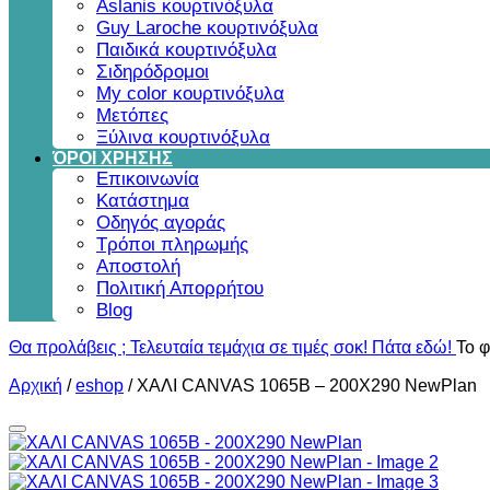
Aslanis κουρτινόξυλα
Guy Laroche κουρτινόξυλα
Παιδικά κουρτινόξυλα
Σιδηρόδρομοι
My color κουρτινόξυλα
Μετόπες
Ξύλινα κουρτινόξυλα
ΌΡΟΙ ΧΡΗΣΗΣ
Επικοινωνία
Κατάστημα
Οδηγός αγοράς
Τρόποι πληρωμής
Αποστολή
Πολιτική Απορρήτου
Blog
Θα προλάβεις ; Τελευταία τεμάχια σε τιμές σοκ! Πάτα εδώ!
Το φ
Αρχική
/
eshop
/
ΧΑΛΙ CANVAS 1065B – 200X290 NewPlan