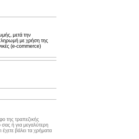
μής, μετά την
 πληρωμή με χρήση της
νικές (e-commerce)
φο της τραπεζικής
 σας ή για μεγαλύτερη
 έχετε βάλει τα χρήματα