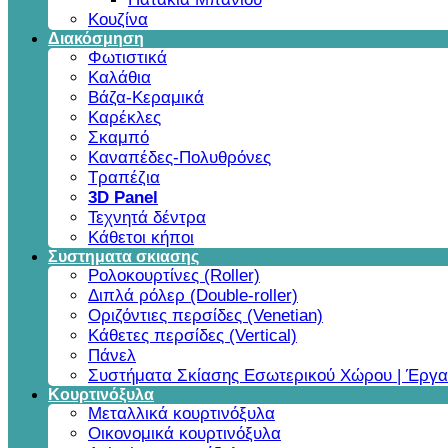
Κουζίνα
Διακόσμηση
Φωτιστικά
Καλάθια
Βάζα-Κεραμικά
Καρέκλες
Σκαμπό
Καναπέδες-Πολυθρόνες
Τραπέζια
3D Panel
Τεχνητά δέντρα
Κάθετοι κήποι
Συστηματα σκιασης
Ρολοκουρτίνες (Roller)
Διπλά ρόλερ (Double-roller)
Οριζόντιες περσίδες (Venetian)
Κάθετες περσίδες (Vertical)
Πάνελ
Συστήματα Σκίασης Εσωτερικού Χώρου | Έργα
Κουρτινόξυλα
Μεταλλικά κουρτινόξυλα
Οικονομικά κουρτινόξυλα