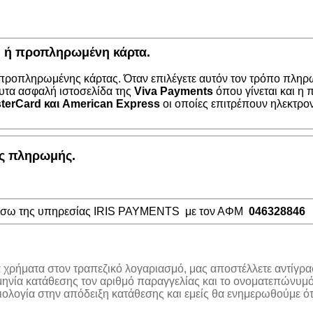
κή ή προπληρωμένη κάρτα.
 προπληρωμένης κάρτας. Όταν επιλέγετε αυτόν τον τρόπο πληρω
υτα ασφαλή ιστοσελίδα της
Viva Payments
όπου γίνεται και η
terCard
και
American Express
οι οποίες επιτρέπουν ηλεκτρο
ος πληρωμής.
μέσω της υπηρεσίας IRIS PAYMENTS με τον ΑΦΜ
046328846
α χρήματα στον τραπεζικό λογαριασμό, μας αποστέλλετε αντίγρα
μηνία κατάθεσης τον αριθμό παραγγελίας και το ονοματεπώνυμό
λογία στην απόδειξη κατάθεσης και εμείς θα ενημερωθούμε ότι