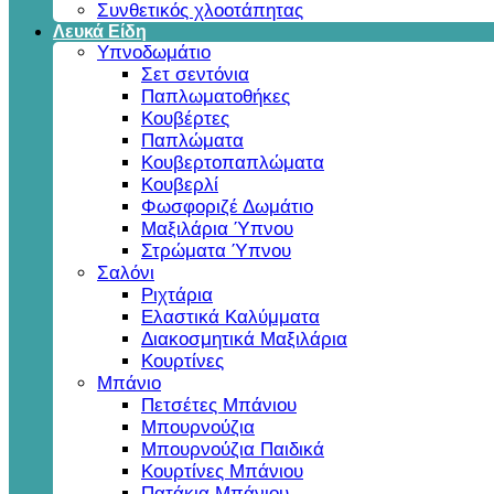
Συνθετικός χλοοτάπητας
Λευκά Είδη
Υπνοδωμάτιο
Σετ σεντόνια
Παπλωματοθήκες
Κουβέρτες
Παπλώματα
Κουβερτοπαπλώματα
Κουβερλί
Φωσφοριζέ Δωμάτιο
Μαξιλάρια Ύπνου
Στρώματα Ύπνου
Σαλόνι
Ριχτάρια
Ελαστικά Καλύμματα
Διακοσμητικά Μαξιλάρια
Κουρτίνες
Μπάνιο
Πετσέτες Μπάνιου
Μπουρνούζια
Μπουρνούζια Παιδικά
Κουρτίνες Μπάνιου
Πατάκια Μπάνιου