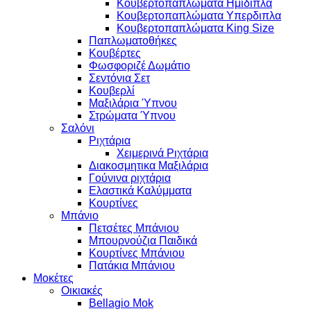
Κουβερτοπαπλώματα Ημιδιπλα
Κουβερτοπαπλώματα Υπερδιπλα
Κουβερτοπαπλώματα King Size
Παπλωματοθήκες
Κουβέρτες
Φωσφοριζέ Δωμάτιο
Σεντόνια Σετ
Κουβερλί
Μαξιλάρια Ύπνου
Στρώματα Ύπνου
Σαλόνι
Ριχτάρια
Χειμερινά Ριχτάρια
Διακοσμητικα Μαξιλάρια
Γούνινα ριχτάρια
Ελαστικά Καλύμματα
Κουρτίνες
Μπάνιο
Πετσέτες Μπάνιου
Μπουρνούζια Παιδικά
Κουρτίνες Μπάνιου
Πατάκια Μπάνιου
Μοκέτες
Οικιακές
Bellagio Mok