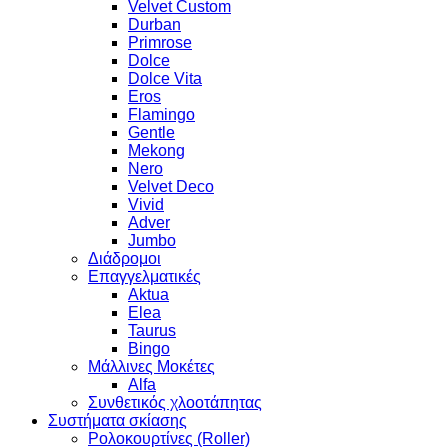
Velvet Custom
Durban
Primrose
Dolce
Dolce Vita
Eros
Flamingo
Gentle
Mekong
Nero
Velvet Deco
Vivid
Adver
Jumbo
Διάδρομοι
Επαγγελματικές
Aktua
Elea
Taurus
Bingo
Μάλλινες Μοκέτες
Alfa
Συνθετικός χλοοτάπητας
Συστήματα σκίασης
Ρολοκουρτίνες (Roller)