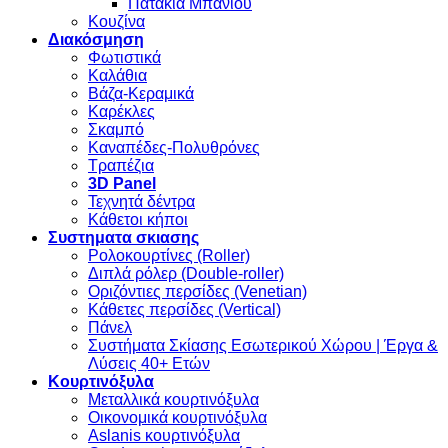
Πατάκια Μπάνιου
Κουζίνα
Διακόσμηση
Φωτιστικά
Καλάθια
Βάζα-Κεραμικά
Καρέκλες
Σκαμπό
Καναπέδες-Πολυθρόνες
Τραπέζια
3D Panel
Τεχνητά δέντρα
Κάθετοι κήποι
Συστηματα σκιασης
Ρολοκουρτίνες (Roller)
Διπλά ρόλερ (Double-roller)
Οριζόντιες περσίδες (Venetian)
Κάθετες περσίδες (Vertical)
Πάνελ
Συστήματα Σκίασης Εσωτερικού Χώρου | Έργα &
Λύσεις 40+ Ετών
Κουρτινόξυλα
Μεταλλικά κουρτινόξυλα
Οικονομικά κουρτινόξυλα
Aslanis κουρτινόξυλα