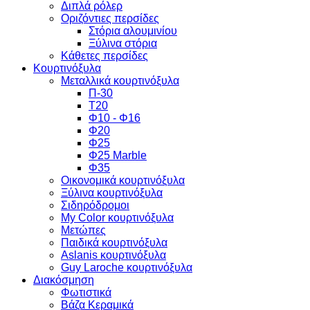
Διπλά ρόλερ
Οριζόντιες περσίδες
Στόρια αλουμινίου
Ξύλινα στόρια
Κάθετες περσίδες
Κουρτινόξυλα
Μεταλλικά κουρτινόξυλα
Π-30
Τ20
Φ10 - Φ16
Φ20
Φ25
Φ25 Marble
Φ35
Οικονομικά κουρτινόξυλα
Ξύλινα κουρτινόξυλα
Σιδηρόδρομοι
My Color κουρτινόξυλα
Μετώπες
Παιδικά κουρτινόξυλα
Aslanis κουρτινόξυλα
Guy Laroche κουρτινόξυλα
Διακόσμηση
Φωτιστικά
Βάζα Κεραμικά