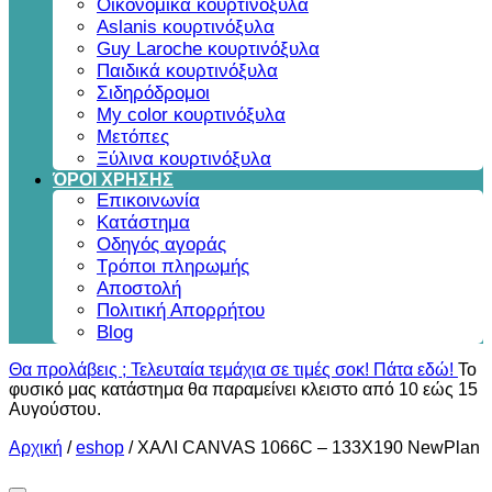
Οικονομικά κουρτινόξυλα
Aslanis κουρτινόξυλα
Guy Laroche κουρτινόξυλα
Παιδικά κουρτινόξυλα
Σιδηρόδρομοι
My color κουρτινόξυλα
Μετόπες
Ξύλινα κουρτινόξυλα
ΌΡΟΙ ΧΡΗΣΗΣ
Επικοινωνία
Κατάστημα
Οδηγός αγοράς
Τρόποι πληρωμής
Αποστολή
Πολιτική Απορρήτου
Blog
Θα προλάβεις ; Τελευταία τεμάχια σε τιμές σοκ! Πάτα εδώ!
Το
φυσικό μας κατάστημα θα παραμείνει κλειστο από 10 εώς 15
Αυγούστου.
Αρχική
/
eshop
/
ΧΑΛΙ CANVAS 1066C – 133X190 NewPlan