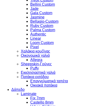
Tivoli Custom
Bellini Custom
Jade
Gala Custom
Jasmine
Bellagio-Custom
Ruby Custom
Palma Custom
Authentic
Linear
Loom Custom
Pixel
Χαλάκια κουζίνας
Οικονομικά χαλιά
Allegra
Sheepskin-Γούνες
Puffy
Εκκλησιαστικά χαλιά
Πατάκια εισόδου
Επαγγελματικά ταπέτα
Οικιακά πατάκια
Δάπεδο
Laminate
Fix 7mm
Castello 8mm