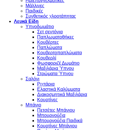
Ημιεπαγγελματικές
Μάλλινες
Παιδικές
Συνθετικός χλοοτάπητας
Λευκά Είδη
Υπνοδωμάτιο
Σετ σεντόνια
Παπλωματοθήκες
Κουβέρτες
Παπλώματα
Κουβερτοπαπλώματα
Κουβερλί
Φωσφοριζέ Δωμάτιο
Μαξιλάρια Ύπνου
Στρώματα Ύπνου
Σαλόνι
Ριχτάρια
Ελαστικά Καλύμματα
Διακοσμητικά Μαξιλάρια
Κουρτίνες
Μπάνιο
Πετσέτες Μπάνιου
Μπουρνούζια
Μπουρνούζια Παιδικά
Κουρτίνες Μπάνιου