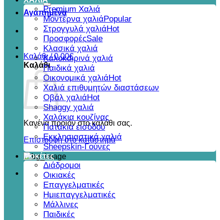
για:
Premium Χαλιά
Αγαπημένα
Μοντέρνα χαλιά
Στρογγυλά χαλιά
Προσφορές
Κλασικά χαλιά
Καλάθι /
0,00
€
Καλοκαιρινά χαλιά
Καλάθι
Παιδικά χαλιά
Οικονομικά χαλιά
Χαλιά επιθυμητών διαστάσεων
Οβάλ χαλιά
Shaggy χαλιά
Χαλάκια κουζίνας
Κανένα προϊόν στο καλάθι σας.
Πατάκια εισόδου
Εκκλησιαστικά χαλιά
Επιστροφή στο κατάστημα
Sheepskin-Γούνες
Μοκέτες
Διάδρομοι
Οικιακές
Επαγγελματικές
Ημιεπαγγελματικές
Μάλλινες
Παιδικές