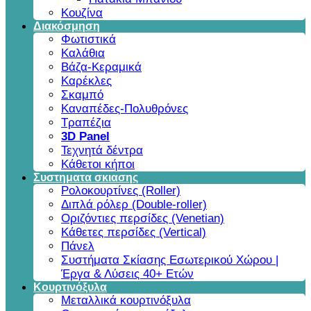
Κουζίνα
Διακόσμηση
Φωτιστικά
Καλάθια
Βάζα-Κεραμικά
Καρέκλες
Σκαμπό
Καναπέδες-Πολυθρόνες
Τραπέζια
3D Panel
Τεχνητά δέντρα
Κάθετοι κήποι
Συστηματα σκιασης
Ρολοκουρτίνες (Roller)
Διπλά ρόλερ (Double-roller)
Οριζόντιες περσίδες (Venetian)
Κάθετες περσίδες (Vertical)
Πάνελ
Συστήματα Σκίασης Εσωτερικού Χώρου |
Έργα & Λύσεις 40+ Ετών
Κουρτινόξυλα
Μεταλλικά κουρτινόξυλα