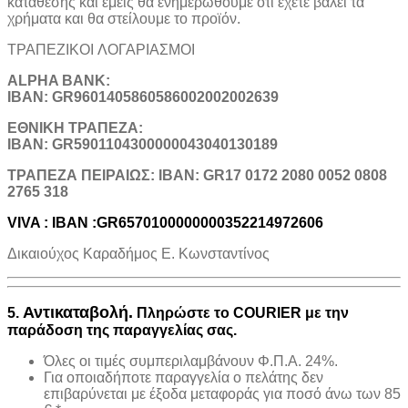
κατάθεσης και εμείς θα ενημερωθούμε ότι έχετε βάλει τα
χρήματα και θα στείλουμε το προϊόν.
ΤΡΑΠΕΖΙΚOI ΛΟΓΑΡΙΑΣΜΟΙ
ALPHA BANK:
IBAN: GR9601405860586002002002639
ΕΘΝΙΚΗ ΤΡΑΠΕΖΑ:
IBAN: GR5901104300000043040130189
TΡΑΠΕΖΑ ΠΕΙΡΑΙΩΣ: IBAN: GR17 0172 2080 0052 0808
2765 318
VIVA : IBAN :GR6570100000000352214972606
Δικαιούχος Καραδήμος Ε. Κωνσταντίνος
Αντικαταβολή.
5.
Πληρώστε το COURIER με την
παράδοση της παραγγελίας σας.
Όλες οι τιμές συμπεριλαμβάνουν Φ.Π.Α. 24%.
Για οποιαδήποτε παραγγελία ο πελάτης δεν
επιβαρύνεται με έξοδα μεταφοράς για ποσό άνω των 85