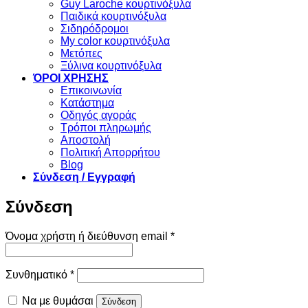
Guy Laroche κουρτινόξυλα
Παιδικά κουρτινόξυλα
Σιδηρόδρομοι
My color κουρτινόξυλα
Μετόπες
Ξύλινα κουρτινόξυλα
ΌΡΟΙ ΧΡΗΣΗΣ
Επικοινωνία
Κατάστημα
Οδηγός αγοράς
Τρόποι πληρωμής
Αποστολή
Πολιτική Απορρήτου
Blog
Σύνδεση / Εγγραφή
Σύνδεση
Απαιτείται
Όνομα χρήστη ή διεύθυνση email
*
Απαιτείται
Συνθηματικό
*
Να με θυμάσαι
Σύνδεση