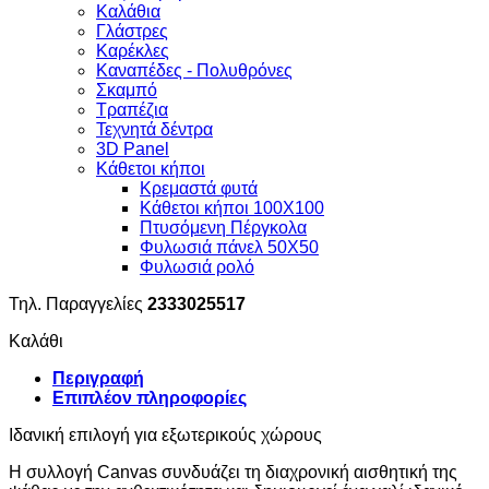
Καλάθια
Γλάστρες
Καρέκλες
Καναπέδες - Πολυθρόνες
Σκαμπό
Τραπέζια
Τεχνητά δέντρα
3D Panel
Κάθετοι κήποι
Κρεμαστά φυτά
Κάθετοι κήποι 100Χ100
Πτυσόμενη Πέργκολα
Φυλωσιά πάνελ 50Χ50
Φυλωσιά ρολό
Τηλ. Παραγγελίες
2333025517
Καλάθι
Περιγραφή
Επιπλέον πληροφορίες
Ιδανική επιλογή για εξωτερικούς χώρους
Η συλλογή Canvas συνδυάζει τη διαχρονική αισθητική της