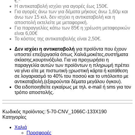
€.*
H αντικαταβολή ισχύει για αγορές έως 150€.
Για αγορές άνω των για δέματα μήκους άνω 1,60μ και
άνω των 15 κιλ. δεν ισχύει η αντικαταβολή και η
αποστολή εκτελείτε με μεταφορική.
Για παραγγελίες κάτω των 85€ η χρέωση μεταφορικών
είναι 6,00€
Το κόστος της αντικαταβολής είναι 2,50€.
Δεν ισχύει η αντικαταβολή
για προϊόντα που έχουν
υποστεί επεξεργασία όπως Χαλιά,μοκέτες,συστήματα
σκίασης,κουρτινόξυλα. Για να προχωρήσει η
παραγγελία αυτών των προϊόντων η πληρωμή πρέπει
να γίνει είτε με πιστωτική-χρωστική κάρτα ή κατάθεση
σε λογαριασμό το 40% του ποσού και το υπόλοιπο με
αντικαταβολή.(εξαιρούνται δέματα μεγάλου όγκου).
Θα ειδοποιηθείτε εγκαίρως με τηλ. e-mail ή sms για τον
τρόπο αποστολής.
Κωδικός προϊόντος:
5-70-CNV_1066C-133X190
Κατηγορίες
Χαλιά
Προσφορές