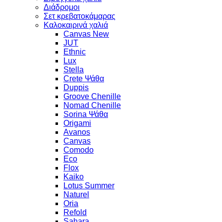
Διάδρομοι
Σετ κρεβατοκάμαρας
Καλοκαιρινά χαλιά
Canvas New
JUT
Ethnic
Lux
Stella
Crete Ψάθα
Duppis
Groove Chenille
Nomad Chenille
Sorina Ψάθα
Origami
Avanos
Canvas
Comodo
Eco
Flox
Kaiko
Lotus Summer
Naturel
Oria
Refold
Sahara