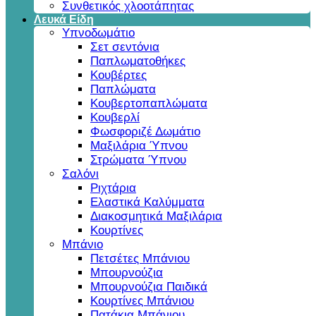
Συνθετικός χλοοτάπητας
Λευκά Είδη
Υπνοδωμάτιο
Σετ σεντόνια
Παπλωματοθήκες
Κουβέρτες
Παπλώματα
Κουβερτοπαπλώματα
Κουβερλί
Φωσφοριζέ Δωμάτιο
Μαξιλάρια Ύπνου
Στρώματα Ύπνου
Σαλόνι
Ριχτάρια
Ελαστικά Καλύμματα
Διακοσμητικά Μαξιλάρια
Κουρτίνες
Μπάνιο
Πετσέτες Μπάνιου
Μπουρνούζια
Μπουρνούζια Παιδικά
Κουρτίνες Μπάνιου
Πατάκια Μπάνιου