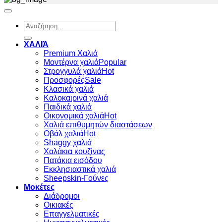
Αναζήτηση
για:
ΧΑΛΙΆ
Premium Χαλιά
Μοντέρνα χαλιά
Στρογγυλά χαλιά
Προσφορές
Κλασικά χαλιά
Καλοκαιρινά χαλιά
Παιδικά χαλιά
Οικονομικά χαλιά
Χαλιά επιθυμητών διαστάσεων
Οβάλ χαλιά
Shaggy χαλιά
Χαλάκια κουζίνας
Πατάκια εισόδου
Εκκλησιαστικά χαλιά
Sheepskin-Γούνες
Μοκέτες
Διάδρομοι
Οικιακές
Επαγγελματικές