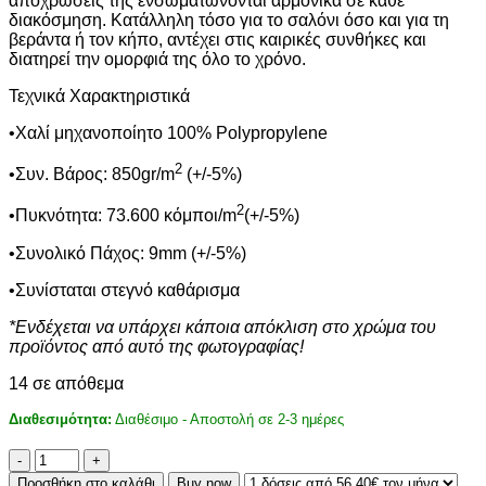
αποχρώσεις της ενσωματώνονται αρμονικά σε κάθε
διακόσμηση. Κατάλληλη τόσο για το σαλόνι όσο και για τη
βεράντα ή τον κήπο, αντέχει στις καιρικές συνθήκες και
διατηρεί την ομορφιά της όλο το χρόνο.
Τεχνικά Χαρακτηριστικά
•Χαλί μηχανοποίητο 100% Polypropylene
2
•Συν. Βάρος: 850gr/m
(+/-5%)
2
•Πυκνότητα: 73.600 κόμποι/m
(+/-5%)
•Συνολικό Πάχος: 9mm (+/-5%)
•Συνίσταται στεγνό καθάρισμα
*Ενδέχεται να υπάρχει κάποια απόκλιση στο χρώμα του
προϊόντος από αυτό της φωτογραφίας!
14 σε απόθεμα
Διαθεσιμότητα:
Διαθέσιμο - Αποστολή σε 2-3 ημέρες
ΧΑΛΙ
CANVAS
Προσθήκη στο καλάθι
Buy now