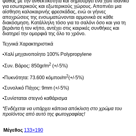
ψάθας με την ανθεκτικότητα και δημιουργεί ένα χαλί ιδανικό
για εσωτερικούς και εξωτερικούς χώρους. Αποπνέει μια
αίσθηση καλοκαιρινής φρεσκάδας, ενώ οι γήινες
αποχρώσεις της ενσωματώνονται αρμονικά σε κάθε
διακόσμηση. Κατάλληλη τόσο για το σαλόνι όσο και για τη
βεράντα ή τον κήπο, αντέχει στις καιρικές συνθήκες και
διατηρεί την ομορφιά της όλο το χρόνο.
Τεχνικά Χαρακτηριστικά
•Χαλί μηχανοποίητο 100% Polypropylene
2
•Συν. Βάρος: 850gr/m
(+/-5%)
2
•Πυκνότητα: 73.600 κόμποι/m
(+/-5%)
•Συνολικό Πάχος: 9mm (+/-5%)
•Συνίσταται στεγνό καθάρισμα
*Ενδέχεται να υπάρχει κάποια απόκλιση στο χρώμα του
προϊόντος από αυτό της φωτογραφίας!
Μέγεθος
133×190